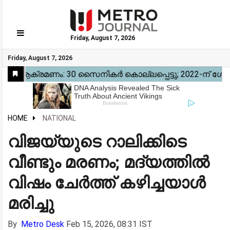
Friday, August 7, 2026
GO
Friday, August 7, 2026
Home
Kerala
National
Gulf
World
Sports
Movies
Health
Automobile
Travel
Education
Novel
Business
Technology
Webstory
HOME
NATIONAL
വിജയ്‌യുടെ റാലിക്കിടെ
വീണ്ടും മരണം; മദ്യത്തിൽ
വിഷം ചേർത്ത് കഴിച്ചയാൾ
മരിച്ചു
By
Metro Desk
Feb 15, 2026, 08:31 IST