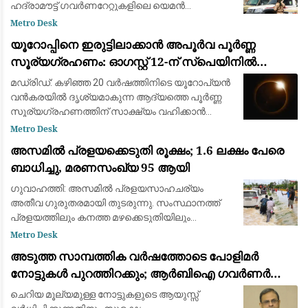
ഹദ്രാമൗട്ട് ഗവർണറേറ്റുകളിലെ യെമൻ
എമർജൻസി ഫോഴ്‌സ് ക്യാമ്പുകൾക്ക്
Metro Desk
നേരെയായിരുന്നു ആക്രമണം. 2022ന് ശേഷമുള്ള
യൂറോപ്പിനെ ഇരുട്ടിലാക്കാൻ അപൂർവ പൂർണ്ണ
വലിയ ആക്രമണമാണിത്
സൂര്യഗ്രഹണം: ഓഗസ്റ്റ് 12-ന് സ്പെയിനിൽ
പ്രകൃതിയുടെ വിസ്മയക്കാഴ്ച
മഡ്രിഡ്: കഴിഞ്ഞ 20 വർഷത്തിനിടെ യൂറോപ്യൻ
വൻകരയിൽ ദൃശ്യമാകുന്ന ആദ്യത്തെ പൂർണ്ണ
സൂര്യഗ്രഹണത്തിന് സാക്ഷ്യം വഹിക്കാൻ
ഒരുങ്ങി ശാസ്ത്രലോകവും ആകാശപ്രേമികളും.
Metro Desk
ഓഗസ്റ്റ് 12-നാണ് ചന്ദ്രൻ സൂര്യനെ പൂർണ്ണമായി
അസമിൽ പ്രളയക്കെടുതി രൂക്ഷം; 1.6 ലക്ഷം പേരെ
മറയ്ക
ബാധിച്ചു, മരണസംഖ്യ 95 ആയി
ഗുവാഹത്തി: അസമിൽ പ്രളയസാഹചര്യം
അതീവ ഗുരുതരമായി തുടരുന്നു. സംസ്ഥാനത്ത്
പ്രളയത്തിലും കനത്ത മഴക്കെടുതിയിലും
മരിച്ചവരുടെ എണ്ണം 95 ആയി ഉയർന്നു. 14
Metro Desk
ജില്ലകളിലായി 1.6 ലക്ഷത്തിലധികം (1,60,000)
അടുത്ത സാമ്പത്തിക വർഷത്തോടെ പോളിമർ
ആളുകളെയാണ് വെള്
നോട്ടുകൾ പുറത്തിറക്കും; ആർബിഐ ഗവർണർ
സഞ്ജയ് മൽഹോത്ര
ചെറിയ മൂല്യമുള്ള നോട്ടുകളുടെ ആയുസ്സ്