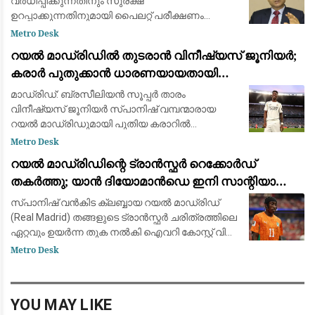
വർധിപ്പിക്കുന്നതിനും സുരക്ഷ
ഉറപ്പാക്കുന്നതിനുമായി പൈലറ്റ് പരീക്ഷണം
പുരോഗമിക്കുന്നു.
Metro Desk
റയൽ മാഡ്രിഡിൽ തുടരാൻ വിനീഷ്യസ് ജൂനിയർ;
കരാർ പുതുക്കാൻ ധാരണയായതായി
ഫാബ്രിസിയോ റൊമാനോയും ദ അത്‌ലറ്റിക്കും
മാഡ്രിഡ്: ബ്രസീലിയൻ സൂപ്പർ താരം
വിനീഷ്യസ് ജൂനിയർ സ്പാനിഷ് വമ്പന്മാരായ
റയൽ മാഡ്രിഡുമായി പുതിയ കരാറിൽ
ഒപ്പുവെക്കാൻ ഒരുങ്ങുന്നു. പ്രമുഖ ട്രാൻസ്ഫർ
Metro Desk
മാധ്യമപ്രവർത്തകൻ ഫാബ്രിസിയോ
റയൽ മാഡ്രിഡിന്റെ ട്രാൻസ്ഫർ റെക്കോർഡ്
റൊമാനോയും 'ദ അത്‌ലറ്റികു'മാണ
തകർത്തു; യാൻ ദിയോമാൻഡെ ഇനി സാന്റിയാഗോ
ബെർണബ്യൂവിൽ
സ്പാനിഷ് വൻകിട ക്ലബ്ബായ റയൽ മാഡ്രിഡ്
(Real Madrid) തങ്ങളുടെ ട്രാൻസ്ഫർ ചരിത്രത്തിലെ
ഏറ്റവും ഉയർന്ന തുക നൽകി ഐവറി കോസ്റ്റ് വിങ്
ഫോർവേഡ് യാൻ ദിയോമാൻഡെയെ (Yan
Metro Desk
Diomandé) സ്വന്തമാക്കി. ജർമ്മൻ ക്ലബ്ബായ
ആർ.ബ
YOU MAY LIKE