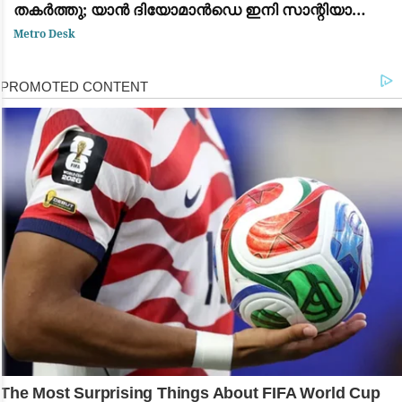
തകർത്തു; യാൻ ദിയോമാൻഡെ ഇനി സാന്റിയാഗോ
ബെർണബ്യൂവിൽ
Metro Desk