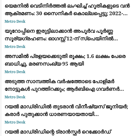
യെമനിൽ വെടിനിർത്തൽ ലംഘിച്ച് ഹൂതികളുടെ വൻ
ആക്രമണം: 30 സൈനികർ കൊല്ലപ്പെട്ടു; 2022-ന്
ശേഷമുള്ള ഏറ്റവും വലിയ ഏറ്റുമുട്ടൽ
Metro Desk
യൂറോപ്പിനെ ഇരുട്ടിലാക്കാൻ അപൂർവ പൂർണ്ണ
സൂര്യഗ്രഹണം: ഓഗസ്റ്റ് 12-ന് സ്പെയിനിൽ
പ്രകൃതിയുടെ വിസ്മയക്കാഴ്ച
Metro Desk
അസമിൽ പ്രളയക്കെടുതി രൂക്ഷം; 1.6 ലക്ഷം പേരെ
ബാധിച്ചു, മരണസംഖ്യ 95 ആയി
Metro Desk
അടുത്ത സാമ്പത്തിക വർഷത്തോടെ പോളിമർ
നോട്ടുകൾ പുറത്തിറക്കും; ആർബിഐ ഗവർണർ
സഞ്ജയ് മൽഹോത്ര
Metro Desk
റയൽ മാഡ്രിഡിൽ തുടരാൻ വിനീഷ്യസ് ജൂനിയർ;
കരാർ പുതുക്കാൻ ധാരണയായതായി
ഫാബ്രിസിയോ റൊമാനോയും ദ അത്‌ലറ്റിക്കും
Metro Desk
റയൽ മാഡ്രിഡിന്റെ ട്രാൻസ്ഫർ റെക്കോർഡ്