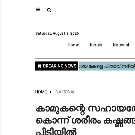
⚲
Home
Kerala
National
Gulf
World
Sports
Movies
Health
Automobile
Travel
Education
Novel
Business
Technology
Webstory
Saturday, August 8, 2026
Home
Kerala
National
HOME
NATIONAL
കാമുകന്റെ സഹായത്
കൊന്ന് ശരീരം കഷ്ണങ്ങള
പിടിയിൽ