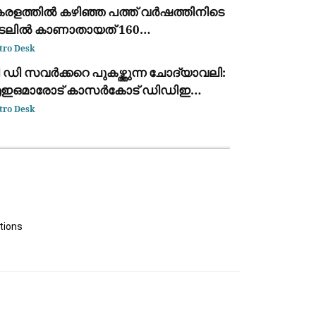
ക്തമാക്കാൻ തീരുമാനം
േരളത്തിൽ കഴിഞ്ഞ പത്ത് വർഷത്തിനിടെ
ടലിൽ കാണാതായത് 160
ത്സ്യത്തൊഴിലാളികളെ
tro Desk
 ഡി സവർക്കറെ പുകഴ്ത്തുന്ന ചോദ്യാവലി:
ഇഒമാരോട് കാസർകോട് ഡിഡിഇ
പ്പോർട്ട് തേടി
tro Desk
tions