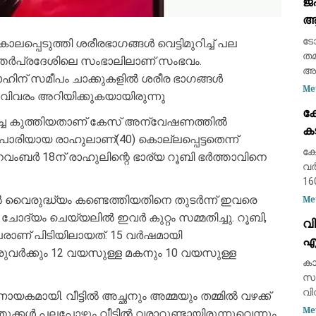
ജ
സി
ആദ
കൊ
കണ
പ
ടോ
പെടുത്തി ശരീരഭാഗങ്ങൾ വെട്ടിമുറിച്ച് പല
ശ
തമ
ഉത്തർപ്രദേശിലെ സംഭാലിലാണ് സംഭവം.
അത
ിന് സമീപം ചാക്കുകളിൽ ശരീര ഭാഗങ്ങൾ
ഭാ
Me
 വിവരം അറിയിക്കുകയായിരുന്നു
ഡി
ക
(F
് പച്ച കുത്തിയതാണ് കേസ് അന്വേഷണത്തിൽ
ക
ഇന
രിയായ രാഹുലാണ്(40) കൊല്ലപ്പെട്ടതെന്ന്
മ
കേ
ംബർ 18ന് രാഹുലിന്റെ ഭാര്യ റൂബി ഭർത്താവിനെ
വർ
16
കാ
വൈരുദ്ധ്യം കണ്ടെത്തിയതിനെ തുടർന്ന് ഇവരെ
Me
മത
 ചോദ്യം ചെയ്യലിൽ ഇവർ കുറ്റം സമ്മതിച്ചു. റൂബി,
വി
കണ
പേരാണ് പിടിയിലായത്. 15 വർഷമായി
എ
ഏറ
രുവർക്കും 12 വയസുള്ള മകനും 10 വയസുള്ള
മത
റി
കാ
സവ
വി
ായി. വീട്ടിൽ അച്ഛനും അമ്മയും തമ്മിൽ വഴക്ക്
തേ
Me
ക്കൾ പലപ്പോഴും വീട്ടിൽ വരാറുണ്ടായിരുന്നുവെന്നും