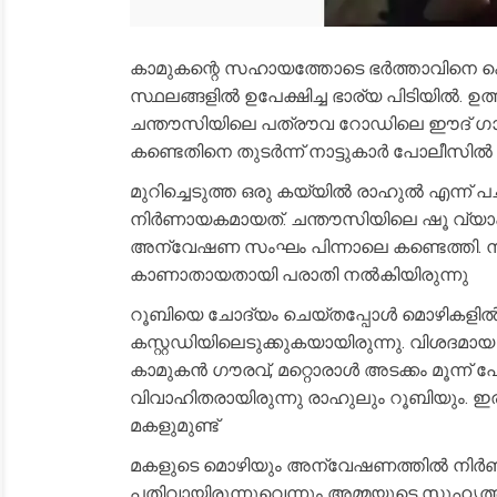
കാമുകന്റെ സഹായത്തോടെ ഭർത്താവിനെ കൊലപ്
സ്ഥലങ്ങളിൽ ഉപേക്ഷിച്ച ഭാര്യ പിടിയിൽ. 
ചന്തൗസിയിലെ പത്രൗവ റോഡിലെ ഈദ് ഗാഹ
കണ്ടെതിനെ തുടർന്ന് നാട്ടുകാർ പോലീസിൽ
മുറിച്ചെടുത്ത ഒരു കയ്യിൽ രാഹുൽ എന്ന
നിർണായകമായത്. ചന്തൗസിയിലെ ഷൂ വ്യാപാ
അന്വേഷണ സംഘം പിന്നാലെ കണ്ടെത്തി. നവ
കാണാതായതായി പരാതി നൽകിയിരുന്നു
റൂബിയെ ചോദ്യം ചെയ്തപ്പോൾ മൊഴികളിൽ 
കസ്റ്റഡിയിലെടുക്കുകയായിരുന്നു. വിശദമായ
കാമുകൻ ഗൗരവ്, മറ്റൊരാൾ അടക്കം മൂന്ന് 
വിവാഹിതരായിരുന്നു രാഹുലും റൂബിയും. ഇ
മകളുമുണ്ട്
മകളുടെ മൊഴിയും അന്വേഷണത്തിൽ നിർണായകമ
പതിവായിരുന്നുവെന്നും അമ്മയുടെ സുഹൃത്തു