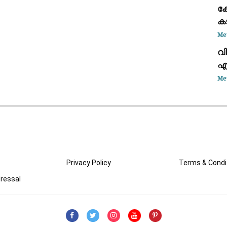
ശ
ക
ക
മ
Me
വി
എ
റി
Me
Privacy Policy
Terms & Condi
ressal