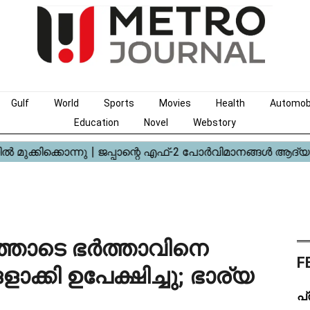
Gulf
World
Sports
Movies
Health
Automob
Education
Novel
Webstory
തോടെ ഭർത്താവിനെ
F
ാക്കി ഉപേക്ഷിച്ചു; ഭാര്യ
പ