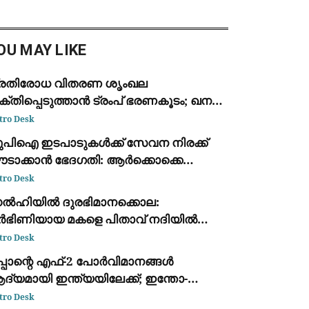
ദ്യാഭ്യാസ ഉപഡയറക്ടർ.
സർകോട്, കുമ്പള, മഞ്ചേശ്വരം
ഒമാർ അടിയന്തരമായി റിപ്പോർട്ട
OU MAY LIKE
്രതിരോധ വിതരണ ശൃംഖല
്തിപ്പെടുത്താൻ ട്രംപ് ഭരണകൂടം; ഖനന
േഖലയിൽ മൂന്ന് ബില്യൺ ഡോളറിന്റെ
tro Desk
ൻ നിക്ഷേപം
ുപിഐ ഇടപാടുകൾക്ക് സേവന നിരക്ക്
ടാക്കാൻ ഭേദഗതി: ആർക്കൊക്കെ
ാധകം? അറിയേണ്ട വിവരങ്ങൾ
tro Desk
ൽഹിയിൽ ദുരഭിമാനക്കൊല:
ർഭിണിയായ മകളെ പിതാവ് നദിയിൽ
ക്കിക്കൊന്നു
tro Desk
പ്പാന്റെ എഫ്-2 പോർവിമാനങ്ങൾ
്യമായി ഇന്ത്യയിലേക്ക്; ഇന്തോ-
സഫിക്കിൽ പ്രതിരോധ സഹകരണം
tro Desk