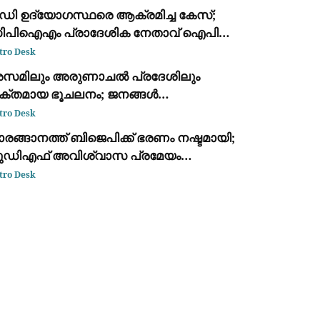
ഡി ഉദ്യോഗസ്ഥരെ ആക്രമിച്ച കേസ്;
ിപിഐഎം പ്രാദേശിക നേതാവ് ഐപി
നു ഉള്‍പ്പടെ അഞ്ച് പ്രതികള്‍ക്ക് ജാമ്യം
tro Desk
സമിലും അരുണാചൽ പ്രദേശിലും
ക്തമായ ഭൂചലനം; ജനങ്ങൾ
രുവിലേക്കിറങ്ങി
tro Desk
രങ്ങാനത്ത് ബിജെപിക്ക് ഭരണം നഷ്ടമായി;
ുഡിഎഫ് അവിശ്വാസ പ്രമേയം
ാസായി
tro Desk