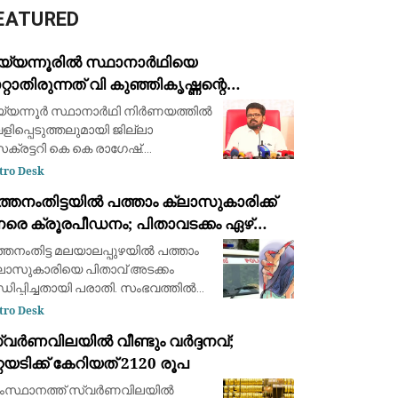
EATURED
യ്യന്നൂരിൽ സ്ഥാനാർഥിയെ
റ്റാതിരുന്നത് വി കുഞ്ഞികൃഷ്ണന്റെ
രോപണങ്ങൾ ശരിയെന്ന്
്യന്നൂർ സ്ഥാനാർഥി നിർണയത്തിൽ
യാഖ്യാനിക്കാതിരിക്കാൻ; കെ കെ രാഗേഷ്
ളിപ്പെടുത്തലുമായി ജില്ലാ
ക്രട്ടറി കെ കെ രാഗേഷ്.
ഥാനാർത്ഥിയെ മാറ്റാതിരുന്നത്
tro Desk
രോപണങ്ങൾ ശരിയെന്ന്
്തനംതിട്ടയിൽ പത്താം ക്ലാസുകാരിക്ക്
യാഖ്യാനിക്കാതിരിക്കാനെന്ന് ന്ന് കെ
േരെ ക്രൂരപീഡനം; പിതാവടക്കം ഏഴ്
 രാഗേഷ്. മധുസൂദനനെ മാറ്റിയാ
രതികൾ: മൂന്ന് പേർ അറസ്റ്റിൽ
്തനംതിട്ട മലയാലപ്പുഴയിൽ പത്താം
ലാസുകാരിയെ പിതാവ് അടക്കം
ഡിപ്പിച്ചതായി പരാതി. സംഭവത്തില്‍
ട്ടുകാരായ മൂന്നുപേർ അറസ്റ്റില്‍.
tro Desk
ൺകുട്ടി താമസിച്ച കെട്ടിടത്തിന്റെ
വര്‍ണവിലയിൽ വീണ്ടും വർദ്ദനവ്;
മ അടക്കം മൂന്നുപേരാണ്
്റയടിക്ക് കേറിയത് 2120 രൂപ
ടിയിലായത
സ്ഥാനത്ത് സ്വര്‍ണവിലയിൽ