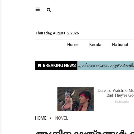
⚲
Home
Kerala
National
Gulf
World
Sports
Movies
Health
Automobile
Travel
Education
Novel
Business
Technology
Webstory
Thursday, August 6, 2026
Home
Kerala
National
HOME
NOVEL