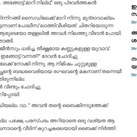
. അങ്ങോട്ട് മാറി നില്ല്," ഒരു പ്രവർത്തകൻ
ഇ
സ
്നിറങ്ങി സൈഡിലേക്ക് മാറി നിന്നു. മുദ്രാവാക്യം
ബി
Me
െട്ടെന്നാണ് പോലീസ് ലാത്തിവീശിയത്. ചിതറിയോടുന്ന
അ
പോയി. ആരുടെയോ തള്ളലിൽ അവൾ നിലത്തു വീഴാൻ പോയി.
ശ
ങ്ങി.
തെ
ൻസും ധരിച്ച, തീക്ഷ്ണമായ കണ്ണുകളുള്ള യുവാവ്.
Me
്ങോട്ട് വന്നത്?" ദേവൻ ചോദിച്ചു.
നാ
് നോക്കി നിന്നു. ആ നിമിഷം ചുറ്റുമുള്ള
യ
അച്ഛന്റെ ബദ്ധവൈരിയായ രാഘവന്റെ മകനാണ് തന്നെയീ
പ
Me
ിരുന്നില്ല.
ീണ്ടും ചോദിച്ചു.
ിപ്പോയി.
ിയല്ല. വാ..." അവൻ തന്റെ ബൈക്കിനടുത്തേക്ക്
്ല. പക്ഷേ, പരസ്പരം അറിയാതെ ഒരു വശ്യത ആ
്വനാഥന്റെ വീടിന് കുറച്ചകലെയായി ബൈക്ക് നിർത്തി