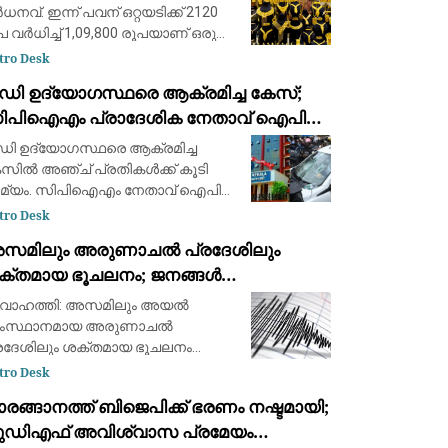
ധനവ്. ഇന്ന് പവന് ഒറ്റയടിക്ക് 2120
പ വർധിച്ച് 1,09,800 രൂപയാണ് ഒരു
ന്‍ സ്വര്‍ണത്തിന്റെ വില. ഗ്രാമിന്
tro Desk
ുപാതികമായി 265 രൂപയാണ്
ഡി ഉദ്യോഗസ്ഥരെ ആക്രമിച്ച കേസ്;
ടിയത്. 13,725 രൂപയാണ് ഒരു ഗ്രാം
ിപിഐഎം പ്രാദേശിക നേതാവ് ഐപി
വര്‍ണത
നു ഉള്‍പ്പടെ അഞ്ച് പ്രതികള്‍ക്ക് ജാമ്യം
ി ഉദ്യോഗസ്ഥരെ ആക്രമിച്ച
സില്‍ അഞ്ച് പ്രതികള്‍ക്ക് കൂടി
മ്യം. സിപിഐഎം നേതാവ് ഐപി
നു ഉള്‍പ്പടെയുള്ളവര്‍ക്കാണ്
tro Desk
ക്കോടതി ജാമ്യം അനുവദിച്ചത്.
സമിലും അരുണാചൽ പ്രദേശിലും
ോടെ കേസില്‍ ജാമ്യം ലഭിച്ചവരുടെ
ക്തമായ ഭൂചലനം; ജനങ്ങൾ
്ണം 24 ആയി. ഇ ഡി
രുവിലേക്കിറങ്ങി
വാഹത്തി: അസമിലും അയൽ
ംസ്ഥാനമായ അരുണാചൽ
രദേശിലും ശക്തമായ ഭൂചലനം
ുഭവപ്പെട്ടു. പുലർച്ചെയോടെ ഉണ്ടായ
tro Desk
ചലനത്തെ തുടർന്ന് പരിഭ്രാന്തരായ
രങ്ങാനത്ത് ബിജെപിക്ക് ഭരണം നഷ്ടമായി;
ങ്ങൾ വീടുകളിൽ നിന്നും
ുഡിഎഫ് അവിശ്വാസ പ്രമേയം
ട്ടിടങ്ങളിൽ നിന്നും പുറത്തേക്ക്