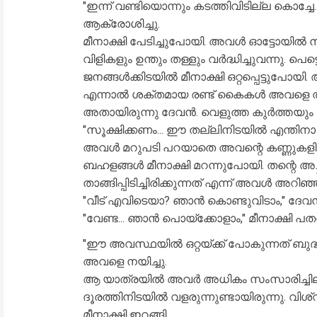
"ഇന്ന് വണ്ടിയൊന്നും കടത്തിവിടില്ല കൊച്ചേ..
ആക്രോശിച്ചു.
മീനാക്ഷി പേടിച്ചുപോയി. അവൾ ഓട്ടോയിൽ നിന
വിളികളും ഉന്തും തള്ളും വർദ്ധിച്ചുവന്നു. പ
ജനങ്ങൾക്കിടയിൽ മീനാക്ഷി ഒറ്റപ്പെട്ടു
എന്നാൽ ശക്തമായ രണ്ട് കൈകൾ അവളെ താ
അതായിരുന്നു ദേവൻ. വെളുത്ത കുർത്തയും ജീ
"സൂക്ഷിക്കണം... ഈ തല്ലിനിടയിൽ എന്തിനാ ഇങ
അവൾ മറുപടി പറയാതെ അവന്റെ കണ്ണുകളിലേക്ക
ബഹളങ്ങൾ മീനാക്ഷി മറന്നുപോയി. തന്റെ 
താങ്ങിപ്പിടിച്ചിരിക്കുന്നത് എന്ന് അവൾ അറിഞ്ഞ
"വീട് എവിടെയാ? ഞാൻ കൊണ്ടുവിടാം," ദേവൻ വ
"വേണ്ട... ഞാൻ പൊയ്ക്കോളാം," മീനാക്ഷി പതറ
"ഈ അവസ്ഥയിൽ ഒറ്റയ്ക്ക് പോകുന്നത് ബുദ്ധ
അവളെ നയിച്ചു.
ആ യാത്രയിൽ അവർ അധികം സംസാരിച്ചില
ദൂരത്തിനിടയിൽ വളരുന്നുണ്ടായിരുന്നു. വിശ
മീനാക്ഷി ഇറങ്ങി.