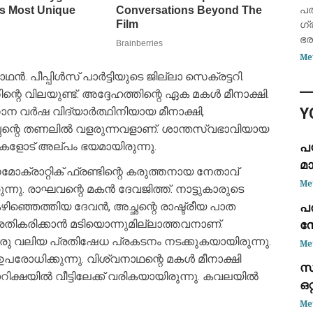
ഓ
പ
പത
ഗ്
ഭര
ഭര
Me
കൊ
ൻ. പീപ്പിൾസ് പാർട്ടിയുടെ ജില്ലാ സെക്രട്ടറി.
പാ
ന്റെ വിലയുണ്ട്. അദ്ദേഹത്തിന്റെ ഏക മകൾ മീനാക്ഷി.
വഴ
Y
വർഷ വിദ്യാർത്ഥിനിയായ മീനാക്ഷി,
അ
അച്ഛന്റെ തണലിൽ വളരുന്നവളാണ്. ശാന്തസ്വഭാവിയായ
പ
ുതകളോട് അല്പം ഭയമായിരുന്നു.
മാ
ോക്രാറ്റിക് ഫ്രണ്ടിന്റെ കരുത്തനായ നേതാവ്
ആ
Me
ന്നു. രാഘവന്റെ മകൻ ദേവജിത്ത്. നാട്ടുകാരുടെ
വ്
പത
കഴിഞ്ഞെത്തിയ ദേവൻ, അച്ഛന്റെ രാഷ്ട്രീയ പാത
ന
പ്രതികരിക്കാൻ മടിയൊന്നുമില്ലാത്തവനാണ്.
പ്
രു വലിയ പ്രതിഷേധ പ്രകടനം നടക്കുകയായിരുന്നു.
Me
ഉപരോധിക്കുന്നു. വിശ്വനാഥന്റെ മകൾ മീനാക്ഷി
സ്
റിക്ഷയിൽ വീട്ടിലേക്ക് വരികയായിരുന്നു. കവലയിൽ
ഒറ
Me