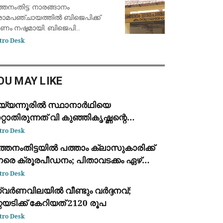
ടിരക
ാസായി
്തനംതിട്ട: നാരങ്ങാനം
രാമപഞ്ചായത്തിൽ ബിജെപിക്ക്
ണം നഷ്ടമായി. ബിജെപി
ണസമിതിക്കെതിരെ യുഡിഎഫ്
tro Desk
ണ്ടുവന്ന അവിശ്വാസ പ്രമേയം
സായതോടെയാണ് ഭരണ മാറ്റത്തിന്
ിയൊരുങ്ങിയത്. നറുക്കെടുപ്പിലൂടെ
OU MAY LIKE
ധികാരത്ത
യ്യന്നൂരിൽ സ്ഥാനാർഥിയെ
റ്റാതിരുന്നത് വി കുഞ്ഞികൃഷ്ണന്റെ
രോപണങ്ങൾ ശരിയെന്ന്
tro Desk
യാഖ്യാനിക്കാതിരിക്കാൻ; കെ കെ രാഗേഷ്
്തനംതിട്ടയിൽ പത്താം ക്ലാസുകാരിക്ക്
േരെ ക്രൂരപീഡനം; പിതാവടക്കം ഏഴ്
രതികൾ: മൂന്ന് പേർ അറസ്റ്റിൽ
tro Desk
വര്‍ണവിലയിൽ വീണ്ടും വർദ്ദനവ്;
്റയടിക്ക് കേറിയത് 2120 രൂപ
tro Desk