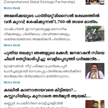
(Comprehensive Global Strategic Partnership)
കൂടുതൽ ശക്തമാക്കുന്നതിനായി പ്രധാനമന്ത്രി
Metro Desk
നരേന്ദ്ര മോദിയും യുഎസ് വൈസ് പ്രസിഡ
അമേരിക്കയുടെ പാട്രിയറ്റ് മിസൈൽ ശേഖരത്തിൽ
വൻ കുറവ്; ശേഷിക്കുന്നത് 1,700-ൽ താഴെ മാത്രം
വാഷിംഗ്ടൺ: ഇറാനുമായുള്ള സൈനിക
നീക്കങ്ങളും പ്രതിരോധ പ്രവർത്തനങ്ങളും
ശക്തമായതോടെ അമേരിക്കൻ പ്രതിരോധ
സേനയുടെ പക്കലുള്ള പാട്രിയറ്റ്
Metro Desk
വ്യോമപ്രതിരോധ മിസൈൽ (Patriot Interceptor
പുതിയ തലമുറ ഞങ്ങളുടെ മക്കൾ; ജനറേഷൻ സിയെ
Missile) ശേഖരം വൻതോതിൽ കുറഞ്ഞത
ചിലർ തെറ്റിദ്ധരിപ്പിച്ചു: വെളിപ്പെടുത്തി ധർമ്മേന്ദ്ര
പ്രധാൻ
ഭുവനേശ്വർ: നീറ്റ് പരീക്ഷാ ചോദ്യപേപ്പർ
ചോർച്ചയുമായി ബന്ധപ്പെട്ട പ്രതിഷേധങ്ങൾക്കിടെ
താൻകേന്ദ്ര വിദ്യാഭ്യാസ മന്ത്രിസ്ഥാനം
രാജിവെക്കാൻ ഇടയായ സാഹചര്യത്തെക്കുറിച്ച്
Metro Desk
മനസ്സ് തുറന്ന്മുതിർന്ന ബിജെപി നേതാവും മു
കടലില്‍ കാണാതായവരെ കിട്ടിയോ?...
കസ്റ്റഡിയിലും കൂസാതെ അർജുൻ ആയങ്കി,
സർക്കാറിനെതിരെ പരിഹാസം
കണ്ണൂർ: പൊലീസിനെ വെട്ടിച്ച് ഒളിവിൽ