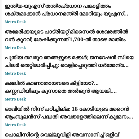
ഇന്ത്യ-യുഎസ് തന്ത്രപ്രധാന പങ്കാളിത്തം
ശക്തമാക്കാൻ പ്രധാനമന്ത്രി മോദിയും യുഎസ്
വൈസ് പ്രസിഡന്റ് ജെ.ഡി. വാൻസും ചർച്ച നടത്തി
Metro Desk
അമേരിക്കയുടെ പാട്രിയറ്റ് മിസൈൽ ശേഖരത്തിൽ
വൻ കുറവ്; ശേഷിക്കുന്നത് 1,700-ൽ താഴെ മാത്രം
Metro Desk
പുതിയ തലമുറ ഞങ്ങളുടെ മക്കൾ; ജനറേഷൻ സിയെ
ചിലർ തെറ്റിദ്ധരിപ്പിച്ചു: വെളിപ്പെടുത്തി ധർമ്മേന്ദ്ര
പ്രധാൻ
Metro Desk
കടലില്‍ കാണാതായവരെ കിട്ടിയോ?...
കസ്റ്റഡിയിലും കൂസാതെ അർജുൻ ആയങ്കി,
സർക്കാറിനെതിരെ പരിഹാസം
Metro Desk
ഓഖിയിൽ നിന്ന് പഠിച്ചില്ല: 18 കോടിയുടെ മറൈൻ
ആംബുലൻസ് പദ്ധതി അവതാളത്തിലെന്ന് കുമ്മനം
രാജശേഖരൻ
Metro Desk
പൊലീസിന്റെ വെല്ലുവിളി അവസാനിച്ച് ഒളിവ്