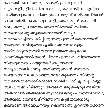
പോയത് ആണ്. അതുകഴിഞ്ഞ് എന്നെ ഇവൻ
ബുദ്ധിമുട്ടിച്ചിട്ടില്ല.പിന്നെ ഈ കുടുംബത്തിലെ എല്ലാ
കാര്യങ്ങളും നോക്കിയത് ഇവന് ആണ്. ഇല്ലെന്ന് ഞാൻ
പറയത്തില്ല. പെങ്ങളെ കെട്ടിച്ചതും അപ്പൻ ഉണ്ടാക്കി
വെച്ച കടവും ലോണും ഒക്കെ തീർത്തത് എല്ലാം
ഇവനൊരു ഒറ്റ ആളുതന്നെയാണ്. ഇപ്പോ
ഇളയകൊച്ചിനെ പഠിപ്പിക്കുന്നതും ഇവൻ തന്നെയാണ്.
അങ്ങനെ ഇവിടുത്തെ എല്ലാ അവസ്ഥകളും
അറിയാവുന്ന ഇവൻ തന്നെ ഇങ്ങനെ ഒരു വേല
കാണിക്കുമ്പോൾ ഞാൻ പിന്നെ എന്നാ ചെയ്യണമെന്ന
നിങ്ങളൊക്കെ പറയുന്നത്.? ഇപ്പത്തന്നെ
നാട്ടുകാരെല്ലാവരും അറിഞ്ഞു ഇവൻ ഇങ്ങനെ
ചെയ്യണ്ട വല്ല കാര്യമുണ്ടോ കുഞ്ഞേ.? ശിവന്റെ
മുഖത്തേക്ക് നോക്കിക്കൊണ്ട് സാലി ചോദിച്ചു, ഒപ്പം കണ്ണു
തുടച്ചു മൂക്ക് പിഴിഞ്ഞു " അങ്ങനെ ഒരു ഇഷ്ടമുണ്ടെങ്കിൽ
അത് ഇവൻ ഞങ്ങളോട് ആരോടെങ്കിലും പറയണമല്ലോ,
അതല്ലേ വേണ്ടത് മിനിഞ്ഞാന്ന് കൂടി ഇവനൊരു
കല്യാണ ആലോചനയും കൊണ്ടാ അപ്പുറത്തെ ശോഭന