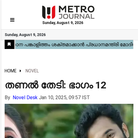
Sunday, August 9, 2026
GO
Sunday, August 9, 2026
Home
Kerala
National
Gulf
World
Sports
Movies
Health
Automobile
Travel
Education
Novel
Business
Technology
Webstory
HOME
NOVEL
തണൽ തേടി: ഭാഗം 12
By
Novel Desk
Jan 10, 2025, 09:57 IST