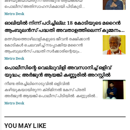
കഴിയുകയായിരുന്ന അർജുൻ ആയങ്കിയെ
പൊലീസ് അതിസാഹസികമായി പിടികൂടി.
കണ്ണൂരിലെ ഒരു വനിത അഭിഭാഷകയുടെ ഫ്ലാറ്റിൽ
Metro Desk
നിന്നാണ് ഞായറാഴ്ച പുലർച്ചെയോടെ ഇയാളെ
ഓഖിയിൽ നിന്ന് പഠിച്ചില്ല: 18 കോടിയുടെ മറൈൻ
അറസ്റ്റ് ചെയ്തത്. പൊലീസി
ആംബുലൻസ് പദ്ധതി അവതാളത്തിലെന്ന് കുമ്മനം
രാജശേഖരൻ
മത്സ്യത്തൊഴിലാളികളുടെ ജീവൻ രക്ഷിക്കാൻ
കോടികൾ ചെലവഴിച്ച് നടപ്പാക്കിയ മറൈൻ
ആംബുലൻസ് പദ്ധതി സർക്കാരിന്റെയും
ഉദ്യോഗസ്ഥരുടെയും അനാസ്ഥ മൂലം
Metro Desk
പരാജയപ്പെട്ടെന്ന് ബിജെപി ദേശീയ നിർവാഹക
പൊലീസിന്റെ വെല്ലുവിളി അവസാനിച്ച് ഒളിവ്
സമിതി അംഗം കുമ്മനം രാജശേഖര
യുദ്ധം; അർജുൻ ആയങ്കി കണ്ണൂരിൽ അറസ്റ്റിൽ
നീണ്ട തിരച്ചിലിനൊടുവിൽ ഒളിവില്‍
കഴിയുകയായിരുന്ന ക്രിമിനല്‍ കേസ് പ്രതി
അര്‍ജുന്‍ ആയങ്കി പൊലീസ് പിടിയിൽ. കണ്ണൂരിൽ
നിന്നാണ് പൊലീസ് ആയങ്കിയെ
Metro Desk
കസ്റ്റഡിയിലെടുത്തത്. പുലർച്ചെ രണ്ടരയോടെ
ഡിഐജിയുടെ നേതൃത്വത്
YOU MAY LIKE