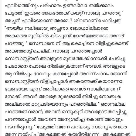
എല്ലാത്തിനും പരിഹാരം ഉണ്ടല്ലോ. തൽക്കാലം
ചേട്ടത്തി ഇവരെ അകത്തേക്ക് കയറ്റ് സാബു പറഞ്ഞു "
അച്ഛൻ എവിടെയാണ് അമ്മേ..? ശിവനാണ് ചോദിച്ചത്.
"അയ്യ, നല്ലൊരു അച്ഛനാ. ബോധമില്ലാതെ
അകത്തെ മുറിയിൽ കിടപ്പുണ്ട്. ദേഷ്യത്തോടെ അവര്
പറഞ്ഞു. " സെബാനെ നീ ആ കൊച്ചിനെ വിളിച്ചുകൊണ്ട്
അകത്തോട്ട് ചെല്ല്... സാബു പറഞ്ഞപ്പോൾ
സെബാസ്റ്റ്യൻ അവളുടെ മുഖത്തേക്ക് നോക്കി. പേടിച്ചു
പേടമാനെ പോലെ നിൽക്കുകയാണ് അവൾ. അവളുടെ
ആ നിൽപ്പും ഭാവവും കണ്ടപ്പോൾ അവന് പാവം തോന്നി.
സെബാസ്റ്റ്യൻ വിളിച്ചപ്പോൾ അകത്തേക്ക് കയറണോ
വേണ്ടയോ എന്ന് അറിയാതെ അവൾ സാലിയെ ഒന്ന്
നോക്കി. അവർ അവളെ രൂക്ഷമായി തിരിച്ചു നോക്കുക
അല്ലാതെ മറുപടിയൊന്നും പറഞ്ഞില്ല. " ഞാനല്ലേ
പറഞ്ഞത് വരാൻ, അവൻ ഒന്നുകൂടി അവളോട് തറപ്പിച്ചു
പറഞ്ഞപ്പോൾ അവനെ അനുഗമിച്ചു കൊണ്ട് അവളും
നടന്നിരുന്നു. " ചേട്ടത്തി വന്നേ പറയട്ടെ, സാബു അവരെ
അനുനയിപ്പിച്ച് അകത്തേക്ക് കയറ്റിയിരുന്നു.. അകത്തേക്ക്