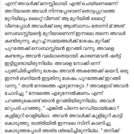
എന്ന് അവൾക്ക് മനസ്സിലായി. എന്ത് ചെയ്യണമെന്ന്
അറിയാതെ അവൾ നിന്നപ്പോഴാണ് തൊട്ടപ്പുറത്തെ
മുറിയിലും ലൈറ്റ് വീണത്. ആ മുറിയിൽ ലൈറ്റ്
വീണപ്പോൾ അവൾക്ക് ഒരു ആശ്വാസം തോന്നി മ് അത്
സെബാസ്റ്റ്യന്റെ മുറിയാണെന്ന് ഇന്നലെ തന്നെ അവൾ
കണ്ടിരുന്നു. കുറച്ച് സമയങ്ങൾക്ക് ശേഷം മുറിക്ക്
പുറത്തേക്ക് സെബാസ്റ്റ്യൻ ഇറങ്ങി വന്നു. അവളെ
കണ്ടതും അവൻ വല്ലാതെയായി. കാരണമവൻ ഷർട്ട്
ഇട്ടിട്ടുണ്ടായിരുന്നില്ല. അവളെ നോക്കി ഒന്ന്
പുഞ്ചിരിച്ചതിനു ശേഷം അവൻ അകത്തേക്ക് കയറി, ഒരു
ഇന്നർ ബനിയൻ ഇട്ടതിനു ശേഷം പുറത്തേക്ക് ഇറങ്ങി
വന്നു. " താൻ നേരത്തെ എഴുന്നേറ്റോ .? അവളോട് അവൻ
ചോദിച്ചു. " നേരത്തെ എഴുന്നേൽക്കണം എന്ന്
പറഞ്ഞുകൊണ്ട് ഞാൻ ഉറങ്ങിയിരുന്നില്ല.. അവൾ
മറുപടി പറഞ്ഞു.. " എങ്കിൽ പിന്നെ റെഡിയായ്ക്കോ.?
കുളിമുറി വെളിയിലാ.. അവൻ അവൾക്ക് കുളിമുറി കാട്ടി
കൊടുത്തു. രാത്രിയിൽ ഇന്നലെ സിനി കാണിച്ചു
കൊടുത്തപ്പോൾ അത്ര ശ്രദ്ധിച്ചിരുന്നില്ല.. " തനിക്ക്