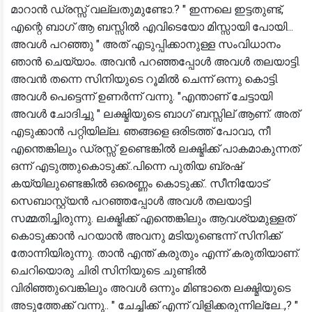
മാറാൻ ഡ്രസ്സ് വല്ലതുമുണ്ടോ.? " ഇന്നലെ ഇട്ടതുണ്ട്,
എന്റെ ബാഗ് ആ ബസ്സിൽ എവിടെയോ മിസ്സായി പോയി...
അവൾ പറഞ്ഞു " അത് എടുപ്പിക്കാനുള്ള സംവിധാനം
ഞാൻ ചെയ്യാം. അവൻ പറഞ്ഞപ്പോൾ അവൾ തലയാട്ടി.
അവൻ തന്നെ സിനിയുടെ റൂമിൽ ചെന്ന് ഒന്നു കൊട്ടി.
അവൾ പെട്ടെന്ന് ഉണർന്ന് വന്നു. "എന്താണ് ചേട്ടായി
അവൾ ചോദിച്ചു " ലക്ഷ്മിയുടെ ബാഗ് ബസ്സില് ആണ്. അത്
എടുക്കാൻ പറ്റിയില്ല. ഞങ്ങളെ ഒരിടത്ത് പോവാ, നീ
എന്തെങ്കിലും ഡ്രസ്സ് ഉണ്ടെങ്കിൽ ലക്ഷ്മിക്ക് പാകമാകുന്നത്
ഒന്ന് എടുത്തുകൊടുക്ക്..പിന്നെ പുതിയ ബ്രഷ്
കയ്യിലുണ്ടെങ്കിൽ ഒരെണ്ണം കൊടുക്ക്.. സീനിയോട്
സെബാസ്റ്റ്യൻ പറഞ്ഞപ്പോൾ അവൾ തലയാട്ടി
സമ്മതിച്ചിരുന്നു. ലക്ഷ്മിക്ക് എന്തെങ്കിലും ആവശ്യമുള്ളത്
കൊടുക്കാൻ പറയാൻ അവനു മടിയുണ്ടെന്ന് സിനിക്ക്
തോന്നിയിരുന്നു. താൻ എന്ത് കരുതും എന്ന് കരുതിയാണ്.
ചെറിയൊരു ചിരി സിനിയുടെ ചുണ്ടിൽ
വിരിഞ്ഞുവെങ്കിലും അവൾ ഒന്നും മിണ്ടാതെ ലക്ഷ്മിയുടെ
അടുത്തേക്ക് വന്നു.. " ചേച്ചിക്ക് എന്ന് വിളിക്കരുന്നില്ലേ..,? "