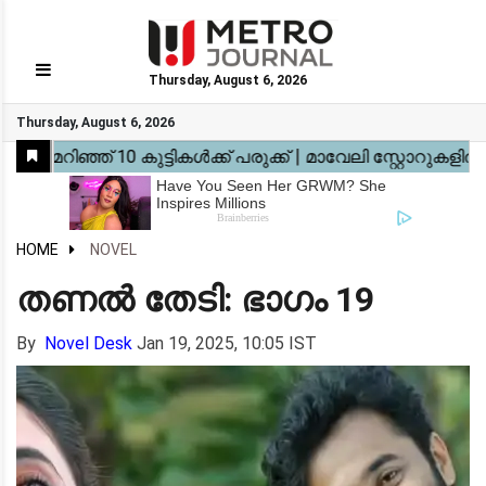
Thursday, August 6, 2026
GO
Thursday, August 6, 2026
Home
Kerala
National
Gulf
World
Sports
Movies
Health
Automobile
Travel
Education
Novel
Business
Technology
Webstory
HOME
NOVEL
തണൽ തേടി: ഭാഗം 19
By
Novel Desk
Jan 19, 2025, 10:05 IST