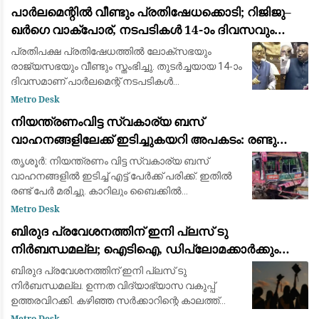
പോകാനാവാത്തവർ ഒരുമിച്ച് ഭക്ഷണം വെയ്ക്കുന്ന
പാർലമെന്റിൽ വീണ്ടും പ്രതിഷേധക്കൊടി; റിജിജു–
കഞ്ഞി
ഖർഗെ വാക്പോര്, നടപടികൾ 14-ാം ദിവസവും
സ്തംഭിച്ചു
പ്രതിപക്ഷ പ്രതിഷേധത്തിൽ ലോക്സഭയും
രാജ്യസഭയും വീണ്ടും സ്തംഭിച്ചു. തുടർച്ചയായ 14-ാം
ദിവസമാണ് പാർലമെന്റ് നടപടികൾ
തടസ്സപ്പെടുന്നത്. സിജെപി സമരത്തിലെ പൊലീസ്
Metro Desk
നടപടിയിൽ കേന്ദ്ര ആഭ്യന്തരമന്ത്രി അമിത്
നിയന്ത്രണംവിട്ട സ്വകാര്യ ബസ്
ഷായുടെ മ
വാഹനങ്ങളിലേക്ക് ഇടിച്ചുകയറി അപകടം: രണ്ടു
മരണം, എട്ട് പേർക്ക് പരിക്ക്
തൃശൂര്‍: നിയന്ത്രണം വിട്ട സ്വകാര്യ ബസ്
വാഹനങ്ങളില്‍ ഇടിച്ച് എട്ട് പേര്‍ക്ക് പരിക്ക്. ഇതില്‍
രണ്ട് പേർ മരിച്ചു. കാറിലും ബൈക്കിൽ
സഞ്ചരിച്ചവരാണ് മരച്ചത്. ബസ് അമിത
Metro Desk
വേഗതയിലാരുന്നു. കുന്നംകുളം പാറേമ്പാടത്ത
ബിരുദ പ്രവേശനത്തിന് ഇനി പ്ലസ് ടു
നിർബന്ധമല്ല; ഐടിഐ, ഡിപ്ലോമക്കാർക്കും
അവസരം നൽകി ഉന്നത വിദ്യാഭ്യാസ വകുപ്പ്
ബിരുദ പ്രവേശനത്തിന് ഇനി പ്ലസ് ടു
ഉത്തരവിറക്കി
നിർബന്ധമല്ല. ഉന്നത വിദ്യാഭ്യാസ വകുപ്പ്
ഉത്തരവിറക്കി. കഴിഞ്ഞ സർക്കാറിന്റെ കാലത്ത്
നൽകിയ പ്രൊപ്പോസലിനാണ് അംഗീകാരമായത്.
Metro Desk