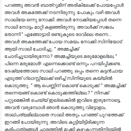
പറഞ്ഞു അവൻ ബാത്റൂമിന് അരികിലേക്ക് പോയപ്പോൾ
അവൾ അകത്തേക്ക് നടന്നിരുന്നു. പോകും വഴി അവൾ
സാലിയേ ഒന്നു നോക്കി. അവൾ നോക്കിയപ്പോൾ തന്നെ
സാലി നോട്ടം മാറ്റി കളഞ്ഞിരുന്നു. അവൾക്ക് സങ്കടം
തോന്നി " എങ്ങോട്ടാടി രണ്ടുകൂടെ രാവിലെ തന്നെ.....
അവൾ അകത്തേക്ക് പോയ സമയം നോക്കി സിനിയോട്
ആയി സാലി ചോദിച്ചു.. " അമ്മച്ചിക്ക്
ചോദിച്ചൂടായിരുന്നോ.? അമ്മച്ചിയുടെ മരുമോളല്ലേ, "
പിന്നെ മരുമോൾ! എന്നെക്കൊണ്ട് ഒന്നും പറയിപ്പിക്കണ്ട..
ദേഷ്യത്തോടെ സാലി പറഞ്ഞു. ഒപ്പം തന്നെ കട്ടൻചായ
എടുത്ത് ഗ്ലാസ്സിലേക്ക് ഒഴിച്ച് സിനിയുടെ കയ്യിൽ
കൊടുത്തു.. " ആ പെണ്ണിന് കൊണ്ട് കൊടുക്ക്. " അമ്മച്ചിക്ക്
തന്നെയങ്ങ് കൊണ്ട് കൊടുക്കത്തില്ലേ.? " നിനക്ക്
പറ്റുമെങ്കിൽ ചെയ്യ് ഇല്ലെങ്കിൽ ഇവിടെ ഇരുന്നോട്ടെ,
അവൻ വരുമ്പോൾ ഞാൻ കൊടുത്തു വിട്ടോളാം.
താല്പര്യമില്ലാതെ സാലി അതും പറഞ്ഞ് പുറത്തേക്ക്
ഇറങ്ങി പോയിരുന്നു. അവിടെ കൂട്ടിയിട്ടിരിക്കുന്ന
കരിപാത്രങ്ങൾ ചാരത്തിൽ മുക്കി കഴുകുന്നതിനിടയിൽ