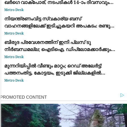
ഖർഗെ വാക്പോര്, നടപടികൾ 14-ാം ദിവസവും
സ്തംഭിച്ചു
Metro Desk
നിയന്ത്രണംവിട്ട സ്വകാര്യ ബസ്
വാഹനങ്ങളിലേക്ക് ഇടിച്ചുകയറി അപകടം: രണ്ടു
മരണം, എട്ട് പേർക്ക് പരിക്ക്
Metro Desk
ബിരുദ പ്രവേശനത്തിന് ഇനി പ്ലസ് ടു
നിർബന്ധമല്ല; ഐടിഐ, ഡിപ്ലോമക്കാർക്കും
അവസരം നൽകി ഉന്നത വിദ്യാഭ്യാസ വകുപ്പ്
Metro Desk
ഉത്തരവിറക്കി
മുന്നറിയിപ്പില്‍ വീണ്ടും മാറ്റം; റെഡ് അലേർട്ട്:
പത്തനംതിട്ട, കോട്ടയം, ഇടുക്കി ജില്ലകളില്‍
അതിതീവ്രമാകും
Metro Desk