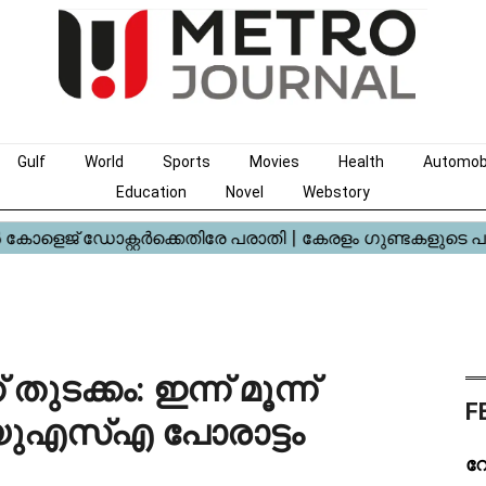
Gulf
World
Sports
Movies
Health
Automob
Education
Novel
Webstory
തുടക്കം: ഇന്ന് മൂന്ന്
F
-യുഎസ്എ പോരാട്ടം
റോ