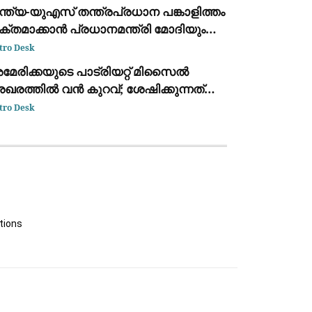
ന്നിത്തല
്ത്യ-യുഎസ് തന്ത്രപ്രധാന പങ്കാളിത്തം
ക്തമാക്കാൻ പ്രധാനമന്ത്രി മോദിയും
ുഎസ് വൈസ് പ്രസിഡന്റ് ജെ.ഡി.
tro Desk
ാൻസും ചർച്ച നടത്തി
മേരിക്കയുടെ പാട്രിയറ്റ് മിസൈൽ
ഖരത്തിൽ വൻ കുറവ്; ശേഷിക്കുന്നത്
700-ൽ താഴെ മാത്രം
tro Desk
tions