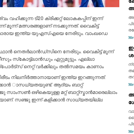
ക
മെ
അ
ജേ
സം
അർ
ഹിക്കുന്ന ടി20 ക്രിക്കറ്റ് ലോകകപ്പിന് ഇന്ന്
ചെ
പ്
ൂന്ന് മത്സരങ്ങളാണ് നടക്കുന്നത്. വൈകിട്ട്
രമ
യൻമാരായ ഇന്ത്യ യുഎസ്എയെ നേരിടും. വാംഖഡെ
സി
Me
ഗു
ഇന
ഗു
ഥാൻ നെതർലാൻഡ്‌സിനെ നേരിടും. വൈകിട്ട് മൂന്ന്
ശ
സ്
ീസും സ്‌കോട്ട്‌ലാൻഡും ഏറ്റുമുട്ടും. എല്ലാ
യ
ന്
ാർ സ്‌പോർട്‌സ് നെറ്റ് വർക്കിലും തൽസമയം കാണാം
വ
തമ
ീടം നിലനിർത്താനായാണ് ഇന്ത്യ ഇറങ്ങുന്നത്.
തന
(C
കാൻ ാസധ്യതയുണ്ട്. ആദ്യം ബാറ്റ്
Me
Pa
ജു സാംസൺ ഒഴികെയുള്ള മറ്റ് ബാറ്റ്‌സ്മാൻമാരെല്ലാം
അ
ശക
്ഷയാണ്. സഞ്ജു ഇന്ന് കളിക്കാൻ സാധ്യതയില്ല
ശേ
നര
പ
1,
വാ
സൈ
പ്
അമ
Me