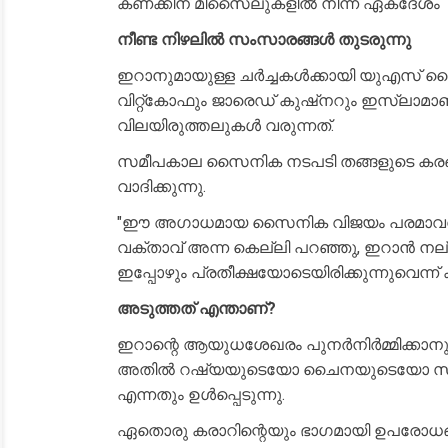
കണക്കിന് മിസൈലുകളിൽ നിന്ന് ഏകദേശം 1
നീണ്ട നിഴലിൽ സംസാരങ്ങൾ തുടരുന്നു
ഇറാനുമായുള്ള ചർച്ചകൾക്കായി യുഎസ് വൈ
വിറ്റ്കോഫും ജാരെഡ് കുഷ്‌നറും ഇസ്ലാമാ
വിലയിരുത്തലുകൾ വരുന്നത്.
സമീപകാല സൈനിക നടപടി തങ്ങളുടെ കരങ്ങളെ 
വാദിക്കുന്നു.
"ഈ അഗാധമായ സൈനിക വിജയം പരമാവധി സ
വക്താവ് അന്ന കെല്ലി പറഞ്ഞു, ഇറാൻ ന
ഇപ്പോഴും പ്രതീക്ഷയോടെയിരിക്കുന്നുവെന്ന് കൂട
അടുത്തത് എന്താണ്?
ഇറാന്റെ ആയുധശേഖരം പുനർനിർമ്മിക്കാനുള്
അതിൽ റഷ്യയുടെയോ ചൈനയുടെയോ സാധ്
എന്നതും ഉൾപ്പെടുന്നു.
ഏതൊരു കരാറിന്റെയും ഭാഗമായി ഉപരോധങ്ങ