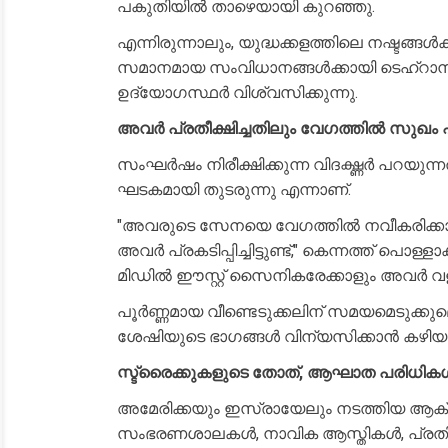
പകുതിയിൽ താഴെയായി കുറഞ്ഞു.
എന്നിരുന്നാലും, യുദ്ധക്കളത്തിലെ നഷ്ടങ്ങ
സമാനമായ സംവിധാനങ്ങൾക്കായി ടെഹ്‌റാന്
ഉദ്യോഗസ്ഥർ വിശ്വസിക്കുന്നു.
അവർ പ്രതീക്ഷിച്ചതിലും വേഗത്തിൽ സുഖം പ്ര
സംഘർഷം നിരീക്ഷിക്കുന്ന വിദഗ്ദ്ധർ പറയുന്
ഘടകമായി തുടരുന്നു എന്നാണ്.
"അവരുടെ സേനയെ വേഗത്തിൽ നവീകരിക്കാനും
അവർ പ്രകടിപ്പിച്ചിട്ടുണ്ട്," കെന്നത്ത് പൊള
മിഡിൽ ഈസ്റ്റ് സൈനികരേക്കാളും അവർ വ
പൂർണ്ണമായ വീണ്ടെടുക്കലിന് സമയമെടുക്കു
ശേഷിയുടെ ഭാഗങ്ങൾ വിന്യസിക്കാൻ കഴിയുമ
സ്ട്രൈക്കുകളുടെ തോത്, ആഘാത പരിധിക
അമേരിക്കയും ഇസ്രായേലും നടത്തിയ ആക
സംഭരണശാലകൾ, നാവിക ആസ്തികൾ, പ്രതി