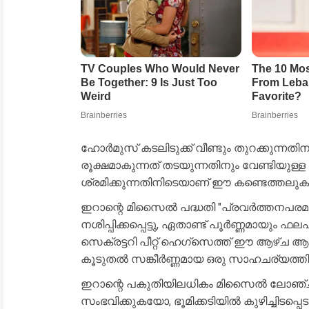
ഹോർമുസ് കടലിടുക്ക് വീണ്ടും തുറക്കുന്
രൂക്ഷമാകുന്നത് തടയുന്നതിനും വേണ്ടിയുള്
ശ്രമിക്കുന്നതിനിടെയാണ് ഈ കണ്ടെത്തലു
ഇറാന്റെ മിസൈൽ പദ്ധതി "പ്രവർത്തനപരമായി നശ
നശിപ്പിക്കപ്പെട്ടു, ഏതാണ്ട് പൂർണ്ണമായും
സെക്രട്ടറി പീറ്റ് ഹെഗ്സെത്ത് ഈ ആഴ്ച ആ
കൂടുതൽ സങ്കീർണ്ണമായ ഒരു സാഹചര്യത്തിലേക
ഇറാന്റെ പകുതിയിലധികം മിസൈൽ ലോഞ്ചറു
സംഭവിക്കുകയോ, ഭൂമിക്കടിയിൽ കുഴിച്ചിടപ്പെ