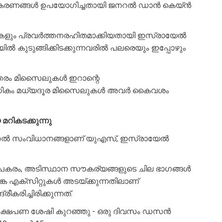
ധോപകരണങ്ങൾ ഉപയോഗിച്ചതായി ജനറൽ ഡാൻ കെയ്ൻ
ുകളും പ്രവർത്തനരഹിതമാക്കിയതായി ഇസ്രായേൽ
ിൽ കുടുങ്ങിക്കിടക്കുന്നവരിൽ പലരെയും ഇപ്പോഴും
ടത്തരം മിസൈലുകൾ ഇറാന്റെ
ത്തിലധികം മധ്യദൂര മിസൈലുകൾ അവർ കൈവശം
റികടക്കുന്നു
ന മിസൈൽ സംവിധാനങ്ങളാണ് യുഎസ്, ഇസ്രായേൽ
നുപകരം, അടിസ്ഥാന സൗകര്യങ്ങളുടെ ചില ഭാഗങ്ങൾ
ങ്ക എക്സിറ്റുകൾ അടയ്ക്കുന്നതിലാണ്
കരിച്ചിരിക്കുന്നത്.
 വിക്ഷേപണ ശേഷി കുറഞ്ഞു - ഒരു ദിവസം ഡസൻ