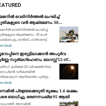
EATURED
െമനിൽ വെടിനിർത്തൽ ലംഘിച്ച്
ൂതികളുടെ വൻ ആക്രമണം: 30
ൈനികർ കൊല്ലപ്പെട്ടു; 2022-ന്
മനിൽ വെടിനിർത്തൽ ലംഘിച്ച്
ഷമുള്ള ഏറ്റവും വലിയ ഏറ്റുമുട്ടൽ
തികളുടെ ആക്രമണം. 30 പേർ
ല്ലപ്പെട്ടു. മാരിബ്, ഹദ്രാമൗട്ട്
ർണറേറ്റുകളിലെ യെമൻ
tro Desk
ർജൻസി ഫോഴ്‌സ് ക്യാമ്പുകൾക്ക്
ൂറോപ്പിനെ ഇരുട്ടിലാക്കാൻ അപൂർവ
രെയായിരുന്നു ആക്രമണം. 2022ന്
ർണ്ണ സൂര്യഗ്രഹണം: ഓഗസ്റ്റ് 12-ന്
ഷമുള്ള വലിയ ആക്രമണമാണിത്
്പെയിനിൽ പ്രകൃതിയുടെ വിസ്മയക്കാഴ്ച
്രിഡ്: കഴിഞ്ഞ 20 വർഷത്തിനിടെ
ൂറോപ്യൻ വൻകരയിൽ
ശ്യമാകുന്ന ആദ്യത്തെ പൂർണ്ണ
ര്യഗ്രഹണത്തിന് സാക്ഷ്യം
tro Desk
ിക്കാൻ ഒരുങ്ങി ശാസ്ത്രലോകവും
മിൽ പ്രളയക്കെടുതി രൂക്ഷം; 1.6 ലക്ഷം
ാശപ്രേമികളും. ഓഗസ്റ്റ് 12-നാണ്
േരെ ബാധിച്ചു, മരണസംഖ്യ 95 ആയി
്ദ്രൻ സൂര്യനെ പൂർണ്ണമായി മറയ്ക
വാഹത്തി: അസമിൽ