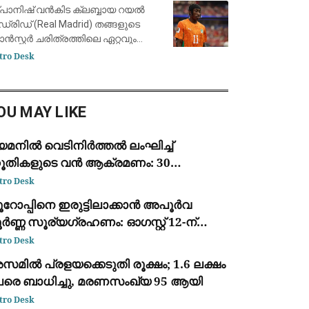
ാന്റിയാഗോ ബെർണബ്യൂവിൽ
പാനിഷ് വൻകിട ക്ലബ്ബായ റയൽ
ഡ്രിഡ് (Real Madrid) തങ്ങളുടെ
രാൻസ്ഫർ ചരിത്രത്തിലെ ഏറ്റവും
ർന്ന തുക നൽകി ഐവറി കോസ്റ്റ്
tro Desk
ങ് ഫോർവേഡ് യാൻ
യോമാൻഡെയെ (Yan Diomandé)
വന്തമാക്കി. ജർമ്മൻ ക്ലബ്ബായ
OU MAY LIKE
ർ.ബ
െമനിൽ വെടിനിർത്തൽ ലംഘിച്ച്
ൂതികളുടെ വൻ ആക്രമണം: 30
ൈനികർ കൊല്ലപ്പെട്ടു; 2022-ന്
tro Desk
ഷമുള്ള ഏറ്റവും വലിയ ഏറ്റുമുട്ടൽ
ൂറോപ്പിനെ ഇരുട്ടിലാക്കാൻ അപൂർവ
ർണ്ണ സൂര്യഗ്രഹണം: ഓഗസ്റ്റ് 12-ന്
്പെയിനിൽ പ്രകൃതിയുടെ വിസ്മയക്കാഴ്ച
tro Desk
മിൽ പ്രളയക്കെടുതി രൂക്ഷം; 1.6 ലക്ഷം
േരെ ബാധിച്ചു, മരണസംഖ്യ 95 ആയി
tro Desk