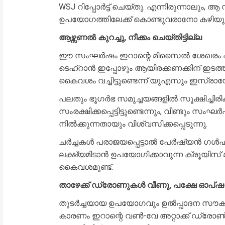
WSJ റിപ്പോർട്ട് ചെയ്തു. എന്നിരുന്നാലും,
ഉപയോഗത്തിലേക്ക് കൊണ്ടുവരാനോ കഴിയും
ആഴ്സണൽ കുറച്ചു, നീക്കം ചെയ്തിട്ടില്ല
ഈ സംഘർഷം ഇറാന്റെ മിസൈൽ ശേഖരം ഏകദേ
ടെഹ്‌റാൻ ഇപ്പോഴും ആയിരക്കണക്കിന് ഇടത്
കൈവശം വച്ചിട്ടുണ്ടെന്ന് യുഎസും ഇസ്രാ
പലതും ഭൂഗർഭ സമുച്ചയങ്ങളിൽ സൂക്ഷിച്ചിര
സംരക്ഷിക്കപ്പെട്ടിട്ടുണ്ടെന്നും, വീണ്ടു
നിൽക്കുന്നതായും വിശ്വസിക്കപ്പെടുന്നു.
ചർച്ചകൾ പരാജയപ്പെട്ടാൽ പേർഷ്യൻ 
ലക്ഷ്യമിടാൻ ഉപയോഗിക്കാവുന്ന ക്രൂയിസ
കൈവശമുണ്ട്.
താഴേക്ക് ഡ്രോണുകൾ വീണു, പക്ഷേ ഓപ്ഷനു
തുടർച്ചയായ ഉപയോഗവും ഉൽപ്പാദന സൗകര്
കാരണം ഇറാന്റെ വൺ-വേ അറ്റാക്ക് ഡ്രോൺ ഫ്