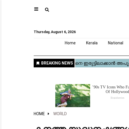
⚲
Home
Kerala
National
Gulf
World
Sports
Movies
Health
Automobile
Travel
Education
Novel
Business
Technology
Webstory
Thursday, August 6, 2026
Home
Kerala
National
HOME
WORLD