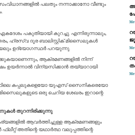
 ആ സംവിധാനങ്ങളിൽ പലതും നന്നാക്കാനോ വീണ്ടും
അ
.
പോ
ആ
Me
റ
ശം പകുതിയായി കുറച്ചു. എന്നിരുന്നാലും,
ജ
തരം, ഹ്രസ്വ ദൂര ബാലിസ്റ്റിക് മിസൈലുകൾ
ധ
Me
യേലും ഉദ്യോഗസ്ഥർ പറയുന്നു.
റൊ
റ
ിക്കുകയാണെന്നും, ആക്രമണങ്ങളിൽ നിന്ന്
ത
ം സംഘർഷം ഉയർന്നാൽ വിന്യസിക്കാൻ തയ്യാറായി
സ
Me
ഗൾഫിലെ കപ്പലുകളെയോ യുഎസ് സൈനികരെയോ
് മിസൈലുകളുടെ ഒരു ചെറിയ ശേഖരം ഇറാന്റെ
കൾ തുറന്നിരിക്കുന്നു
യങ്ങളിൽ ആവർത്തിച്ചുള്ള ആക്രമണങ്ങളും
ലീറ്റ് അതിന്റെ യഥാർത്ഥ വലുപ്പത്തിന്റെ