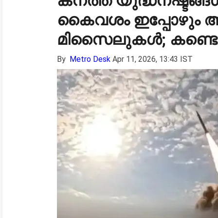
കനത്ത യുദ്ധനഷ്ടങ്ങൾ
കൈവശം ഇപ്പോഴും ആ
മിസൈലുകൾ; കണ്ടെ
By
Metro Desk
Apr 11, 2026, 13:43 IST