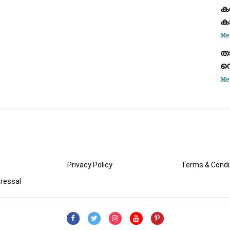
കട
ക
ഭാ
ക
കണ
Me
താ
വെ
അ
Me
കൊ
Privacy Policy
Terms & Condi
ressal