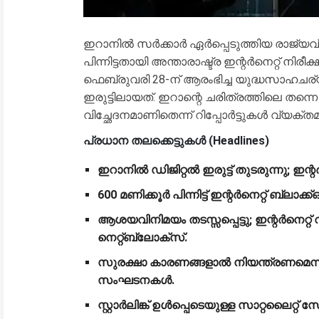
ഇറാനിൽ സർക്കാർ ഏർപ്പെടുത്തിയ രാജ്യവ
പിന്നിട്ടതായി അന്താരാഷ്ട്ര ഇന്റർനെറ്റ് ന
ഫെബ്രുവരി 28-ന് ആരംഭിച്ച യുദ്ധസാഹചര്യ
ഇരുട്ടിലായത്. ഇറാന്റെ ചരിത്രത്തിലെ തന്ന
വിച്ഛേദനമാണിതെന്ന് റിപ്പോർട്ടുകൾ വ്യക്തമാ
പ്രധാന തലക്കെട്ടുകൾ (Headlines)
ഇറാനിൽ ഡിജിറ്റൽ ഇരുട്ട് തുടരുന്നു; ഇന്റർ
600 മണിക്കൂർ പിന്നിട്ട് ഇന്റർനെറ്റ് ബ്ലാക്ക്
ആശയവിനിമയം തടസ്സപ്പെട്ടു; ഇന്റർനെറ്റ് 
നെറ്റ്‌ബ്ലോക്സ്.
സുരക്ഷാ കാരണങ്ങളാൽ നിയന്ത്രണമെന്ന
സംഘടനകൾ.
സ്റ്റാർലിങ്ക് ഉൾപ്പെടെയുള്ള സാറ്റലൈറ്