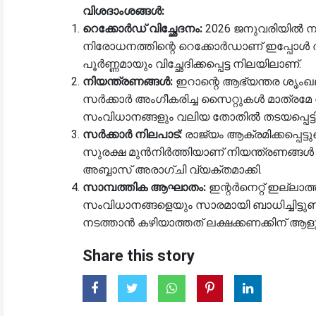
വിശദാംശങ്ങൾ:
റെക്കോർഡ് വിച്ഛേദനം:
2026 ജനുവരിയിൽ നടന
നിരോധനത്തിന്റെ റെക്കോർഡാണ് ഇപ്പോൾ തകർക്ക
പൂർണ്ണമായും വിച്ഛേദിക്കപ്പെട്ട നിലയിലാണ്.
നിയന്ത്രണങ്ങൾ:
ഇറാന്റെ ആഭ്യന്തര ശൃംഖ
സർക്കാർ അംഗീകരിച്ച സൈറ്റുകൾ മാത്രമേ 
സംവിധാനങ്ങളും വലിയ തോതിൽ തടയപ്പെട്ടിട്ട
സർക്കാർ നിലപാട്:
രാജ്യം ആക്രമിക്കപ്പെട്
സുരക്ഷ മുൻനിർത്തിയാണ് നിയന്ത്രണങ്ങൾ ഏ
അബ്ബാസ് അരാഗ്‌ചി വ്യക്തമാക്കി.
സാമ്പത്തിക ആഘാതം:
ഇന്റർനെറ്റ് ഇല്ലാത
സംവിധാനങ്ങളെയും സാരമായി ബാധിച്ചിട്ടുണ
നടത്താൻ കഴിയാത്തത് ലക്ഷക്കണക്കിന് ആളു
Share this story