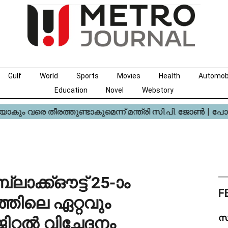
Gulf
World
Sports
Movies
Health
Automob
Education
Novel
Webstory
ലാക്ക്ഔട്ട് 25-ാം
F
്തിലെ ഏറ്റവും
സ
്റൽ വിച്ഛേദനം