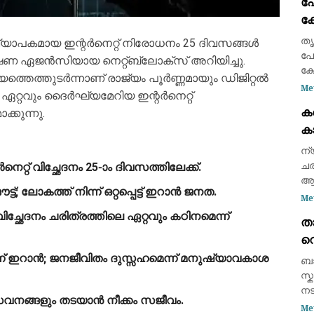
പ
ബോ
ക്
അ
ക
തൃ
്യാപകമായ ഇന്റർനെറ്റ് നിരോധനം 25 ദിവസങ്ങൾ
കട
പോ
ിരീക്ഷണ ഏജൻസിയായ നെറ്റ്‌ബ്ലോക്സ് അറിയിച്ചു.
ഭാ
ക്
ത്തെത്തുടർന്നാണ് രാജ്യം പൂർണ്ണമായും ഡിജിറ്റൽ
എന
Me
െ ഏറ്റവും ദൈർഘ്യമേറിയ ഇന്റർനെറ്റ്
സമ
ക
ക്കുന്നു.
ഇട
ക
ആയ
കണ
ന്
ചര
നെറ്റ് വിച്ഛേദനം 25-ാം ദിവസത്തിലേക്ക്.
ആക
ഔട്ട്; ലോകത്ത് നിന്ന് ഒറ്റപ്പെട്ട് ഇറാൻ ജനത.
രണ
Me
സാ
വിച്ഛേദനം ചരിത്രത്തിലെ ഏറ്റവും കഠിനമെന്ന്
താ
സു
വെ
വി
അ
് ഇറാൻ; ജനജീവിതം ദുസ്സഹമെന്ന് മനുഷ്യാവകാശ
ബാ
കൊ
സ്
നട
റ് സേവനങ്ങളും തടയാൻ നീക്കം സജീവം.
കൊ
Me