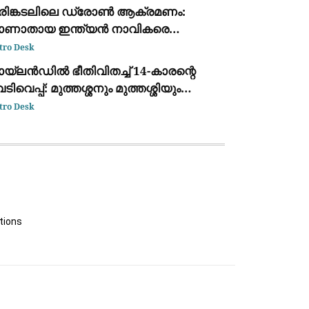
ക്കുന്ന ദൃശ്യം പുറത്ത്: സഹോദരനും
രിങ്കടലിലെ ഡ്രോൺ ആക്രമണം:
ര്യയും കസ്റ്റഡിയിൽ
ാണാതായ ഇന്ത്യൻ നാവികരെ
്ടെത്താനായില്ലെന്ന് കേന്ദ്ര സർക്കാർ
tro Desk
യ്‌ലൻഡിൽ ഭീതിവിതച്ച് 14-കാരന്റെ
ടിവെപ്പ്: മുത്തശ്ശനും മുത്തശ്ശിയും
ധ്യാപകരും അടക്കം 7 പേർ
tro Desk
ല്ലപ്പെട്ടു
tions