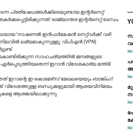
പര
വെ
്ന പ്രതിഷേധങ്ങൾക്കിടെയുണ്ടായ ഇന്റർനെറ്റ്
സമ
പ്പെട്ടിരിക്കുന്നത്. രാജ്യാന്തര ഇന്റർനെറ്റ് ബന്ധം
Y
ലയായ 'നാഷണൽ ഇൻഫർമേഷൻ നെറ്റ്‌വർക്ക്' വഴി
സ
നിലവിൽ ലഭ്യമാകുന്നുള്ളൂ. വിപിഎൻ (VPN)
വ
ുണ്ട്.
നി
Me
ടുകൊണ്ടിരിക്കുന്ന സാഹചര്യത്തിൽ ജനങ്ങളുടെ
പര
ർപ്പെടുത്തിയതെന്ന് ഇറാൻ വിദേശകാര്യ മന്ത്രി
അ
മാ
Me
്തത് ഇറാന്റെ ഇ-കൊമേഴ്‌സ് മേഖലയെയും ബാങ്കിംഗ്
്ട്. വിദേശത്തുള്ള ബന്ധുക്കളുമായി ആശയവിനിമയം
മ
കളെ ആശങ്കയിലാക്കുന്നു.
ന
പൂ
Me
മന
പ
ക്
ക
Me