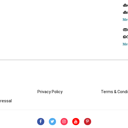
കട
ക
ഭാ
ക
കണ
Me
താ
വെ
അ
Me
കൊ
Privacy Policy
Terms & Condi
ressal