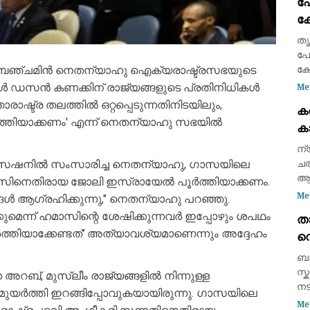
പ
ബോ
ക്
അ
ക
തൃ
കട
പോ
ഭാ
 ബെഞ്ചമിൻ നെതന്യാഹു ഐക്യരാഷ്ട്രസഭയുടെ
ക്
എന
 ഡസൻ കണക്കിന് രാജ്യങ്ങളുടെ പ്രതിനിധികൾ
Me
സമ
ഷ്ട്ര തലത്തിൽ ഒറ്റപ്പെടുന്നതിനിടയിലും,
ക
ഇട
്തിയാക്കണം' എന്ന് നെതന്യാഹു സഭയിൽ
ക
ആയ
കണ
ന്
സെഷനിൽ സംസാരിച്ച നെതന്യാഹു, ഗാസയിലെ
ചര
ആക
ാസിനെതിരായ ജോലി ഇസ്രായേൽ പൂർത്തിയാക്കണം.
രണ
Me
 ആഗ്രഹിക്കുന്നു," നെതന്യാഹു പറഞ്ഞു.
സാ
മെന്ന് ഹമാസിന്റെ ശേഷിക്കുന്നവർ ഇപ്പോഴും ശപഥം
താ
സു
ർത്തിയാക്കേണ്ടത്' അത്യാവശ്യമാണെന്നും അദ്ദേഹം
വെ
വി
അ
ബാ
കൊ
സ്
 അറബ്, മുസ്ലീം രാജ്യങ്ങളിൽ നിന്നുള്ള
നട
മുയർത്തി ഇറങ്ങിപ്പോവുകയായിരുന്നു. ഗാസയിലെ
കൊ
Me