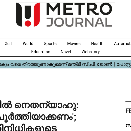
Gulf
World
Sports
Movies
Health
Automob
Education
Novel
Webstory
ൽ നെതന്യാഹു:
F
ൂർത്തിയാക്കണം';
സ
ിനിധികളുടെ