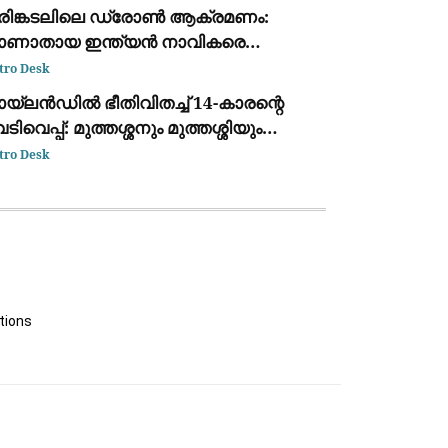
ക്കുന്ന ദൃശ്യം പുറത്ത്: സഹോദരനും
രിങ്കടലിലെ ഡ്രോൺ ആക്രമണം:
ര്യയും കസ്റ്റഡിയിൽ
ാണാതായ ഇന്ത്യൻ നാവികരെ
്ടെത്താനായില്ലെന്ന് കേന്ദ്ര സർക്കാർ
tro Desk
യ്‌ലൻഡിൽ ഭീതിവിതച്ച് 14-കാരന്റെ
ടിവെപ്പ്: മുത്തശ്ശനും മുത്തശ്ശിയും
ധ്യാപകരും അടക്കം 7 പേർ
tro Desk
ല്ലപ്പെട്ടു
tions