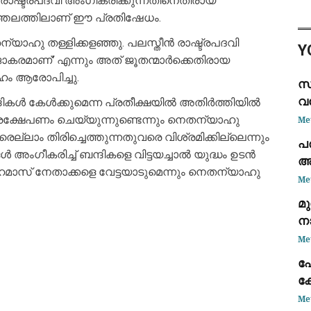
രാഷ്ട്രപദവി അംഗീകരിക്കുന്നതിനെതിരായ
പര
ത്തലത്തിലാണ് ഈ പ്രതിഷേധം.
വെ
സമ
്യാഹു തള്ളിക്കളഞ്ഞു. പലസ്തീൻ രാഷ്ട്രപദവി
Y
ജാകരമാണ്' എന്നും അത് ജൂതന്മാർക്കെതിരായ
േഹം ആരോപിച്ചു.
സ
വ
ികൾ കേൾക്കുമെന്ന പ്രതീക്ഷയിൽ അതിർത്തിയിൽ
നി
രക്ഷേപണം ചെയ്യുന്നുണ്ടെന്നും നെതന്യാഹു
Me
വരെല്ലാം തിരിച്ചെത്തുന്നതുവരെ വിശ്രമിക്കില്ലെന്നും
പര
 അംഗീകരിച്ച് ബന്ദികളെ വിട്ടയച്ചാൽ യുദ്ധം ഉടൻ
അ
ഹമാസ് നേതാക്കളെ വേട്ടയാടുമെന്നും നെതന്യാഹു
മാ
Me
മ
ന
പൂ
Me
മന
പ
ക്
ക
Me