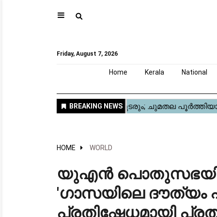
⚲
Home
Kerala
National
Gulf
World
Sports
Movies
Health
Automobile
Travel
Education
Novel
Business
Technology
Webstory
Friday, August 7, 2026
Home
Kerala
National
HOME
WORLD
യുഎൻ പൊതുസഭയി
'ഗാസയിലെ ദൗത്യം പ
പ്രതിഷേധമായി പ്രത