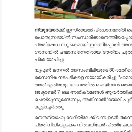
ന്യൂയോർക്ക്
: ഇസ്രയേൽ പ്രധാനമന്ത്രി
പൊതുസഭയിൽ സംസാരിക്കാനെത്തിയപ്പോൾ
പ്രതിഷേധ സൂചകമായി ഇറങ്ങിപ്പോയി. അന്താരാ
ഗാസയിൽ ഹമാസിനെതിരായ 'ദൗത്യം പൂർത
പ്രഖ്യാപിച്ചു.
​യുഎൻ ജനറൽ അസംബ്ലിയുടെ 80-ാമത് 
സൈനിക നടപടികളെ ന്യായീകരിച്ചു. "ഹമ
അത് എത്രയും വേഗത്തിൽ ചെയ്യാൻ ഞങ്ങൾ
ഒക്ടോബർ 7-ലെ അതിക്രമങ്ങൾ ആവർത്തിക്കു
ചെയ്യുന്നുണ്ടെന്നും, അതിനാൽ 'ജോലി പൂ
കൂട്ടിച്ചേർത്തു.
​നെതന്യാഹു വേദിയിലേക്ക് വന്ന ഉടൻ തന്നെ
പ്രതിനിധികളടക്കം നിരവധിപേർ പ്രതിഷേധ