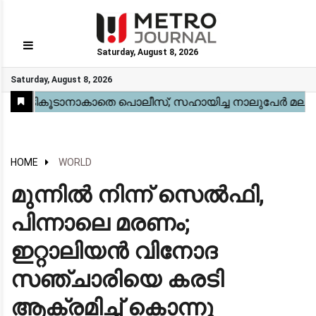
Saturday, August 8, 2026
GO
Saturday, August 8, 2026
Home
Kerala
National
Gulf
World
Sports
Movies
Health
Automobile
Travel
Education
Novel
Business
Technology
Webstory
HOME
WORLD
മുന്നിൽ നിന്ന് സെൽഫി,
പിന്നാലെ മരണം;
ഇറ്റാലിയൻ വിനോദ
സഞ്ചാരിയെ കരടി
ആക്രമിച്ച് കൊന്നു