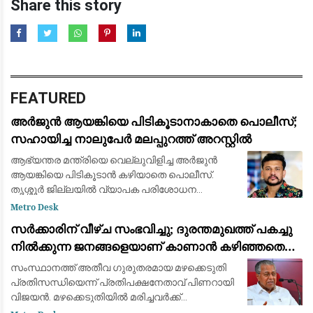
Share this story
FEATURED
അർജുൻ ആയങ്കിയെ പിടികൂടാനാകാതെ പൊലീസ്;
സഹായിച്ച നാലുപേർ മലപ്പുറത്ത് അറസ്റ്റിൽ
ആഭ്യന്തര മന്ത്രിയെ വെല്ലുവിളിച്ച അർജുൻ
ആയങ്കിയെ പിടികൂടാൻ കഴിയാതെ പൊലീസ്.
തൃശ്ശൂർ ജില്ലയിൽ വ്യാപക പരിശോധന
തുടരുന്നതിനിടെ, മലപ്പുറത്ത് അർജുന് ഒളിവിൽ
Metro Desk
കഴിയാൻ സഹായിച്ച നാലുപേരെ പൊലീസ് അറസ്റ്റ്
സർക്കാരിന് വീഴ്ച സംഭവിച്ചു; ദുരന്തമുഖത്ത് പകച്ചു
ചെയ്തു. മു
നിൽക്കുന്ന ജനങ്ങളെയാണ് കാണാൻ കഴിഞ്ഞതെന്ന്
പിണറായി വിജയൻ
സംസ്ഥാനത്ത് അതീവ ഗുരുതരമായ മഴക്കെടുതി
പ്രതിസന്ധിയെന്ന് പ്രതിപക്ഷനേതാവ് പിണറായി
വിജയൻ. മഴക്കെടുതിയിൽ മരിച്ചവർക്ക്
ആദരാഞ്ജലികൾ. ദുരന്തമുഖത്ത് പകച്ചു