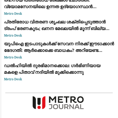
വ്യോമസേനയിലെ ഉന്നത ഉദ്യോഗസ്ഥൻ
അറസ്റ്റിൽ
Metro Desk
പ്രതിരോധ വിതരണ ശൃംഖല ശക്തിപ്പെടുത്താൻ
ട്രംപ് ഭരണകൂടം; ഖനന മേഖലയിൽ മൂന്ന് ബില്യൺ
ഡോളറിന്റെ വൻ നിക്ഷേപം
Metro Desk
യുപിഐ ഇടപാടുകൾക്ക് സേവന നിരക്ക് ഈടാക്കാൻ
ഭേദഗതി: ആർക്കൊക്കെ ബാധകം? അറിയേണ്ട
വിവരങ്ങൾ
Metro Desk
ഡൽഹിയിൽ ദുരഭിമാനക്കൊല: ഗർഭിണിയായ
മകളെ പിതാവ് നദിയിൽ മുക്കിക്കൊന്നു
Metro Desk