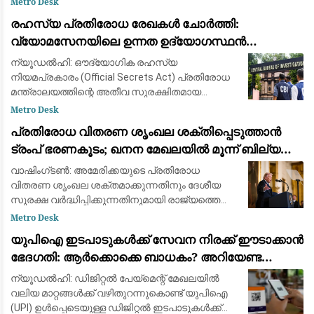
Metro Desk
നിൽക്കുന്ന ജനങ്ങളെയാണ് കാണാൻ
രഹസ്യ പ്രതിരോധ രേഖകൾ ചോർത്തി:
കഴിഞ്ഞതെന്ന് പ്രതിപക്ഷന
വ്യോമസേനയിലെ ഉന്നത ഉദ്യോഗസ്ഥൻ
അറസ്റ്റിൽ
ന്യൂഡൽഹി: ഔദ്യോഗിക രഹസ്യ
നിയമപ്രകാരം (Official Secrets Act) പ്രതിരോധ
മന്ത്രാലയത്തിന്റെ അതീവ സുരക്ഷിതമായ
രേഖകൾ ചോർത്തിയ സംഭവത്തിൽ ഇന്ത്യൻ
Metro Desk
വ്യോമസേനയിലെ (IAF) മുതിർന്ന ഉദ്യോഗസ്ഥൻ
പ്രതിരോധ വിതരണ ശൃംഖല ശക്തിപ്പെടുത്താൻ
അറസ്റ്റിലായി. രാജ്യസുരക
ട്രംപ് ഭരണകൂടം; ഖനന മേഖലയിൽ മൂന്ന് ബില്യൺ
ഡോളറിന്റെ വൻ നിക്ഷേപം
വാഷിംഗ്ടൺ: അമേരിക്കയുടെ പ്രതിരോധ
വിതരണ ശൃംഖല ശക്തമാക്കുന്നതിനും ദേശീയ
സുരക്ഷ വർദ്ധിപ്പിക്കുന്നതിനുമായി രാജ്യത്തെ
നിർണായക ധാതു (Critical Minerals), ബാറ്ററി
Metro Desk
പദ്ധതികളിൽ 3 ബില്യൺ ഡോളറിന്റെ (ഏകദേശം
യുപിഐ ഇടപാടുകൾക്ക് സേവന നിരക്ക് ഈടാക്കാൻ
25,000
ഭേദഗതി: ആർക്കൊക്കെ ബാധകം? അറിയേണ്ട
വിവരങ്ങൾ
ന്യൂഡൽഹി: ഡിജിറ്റൽ പേയ്‌മെന്റ് മേഖലയിൽ
വലിയ മാറ്റങ്ങൾക്ക് വഴിതുറന്നുകൊണ്ട് യുപിഐ
(UPI) ഉൾപ്പെടെയുള്ള ഡിജിറ്റൽ ഇടപാടുകൾക്ക്