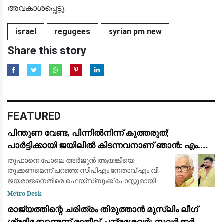
അവകാശപ്പെട്ടു.
israel
regugees
syrian pm new
Share this story
FEATURED
പിന്തുണ വേണ്ട, പിന്നിൽനിന്ന് കുത്തരുത്;
പാർട്ടിക്കായി ജയിലിൽ കിടന്നവനാണ് ഞാൻ: എം.വി.
ജയരാജന് മറുപടിയുമായി അർജുൻ ആയങ്കി
തൂഫാനെ പോലെ അര്‍ജുന്‍ ആയങ്കിയെ
തൂക്കണമെന്ന് പറഞ്ഞ സിപിഎം നേതാവ് എം.വി.
ജയരാജനെതിരെ ഫെയ്സ്ബുക്ക് പോസ്റ്റുമായി
അര്‍ജുന്‍ ആയങ്കി. തനിക്ക് അയിത്തം
Metro Desk
കൽപ്പിക്കുന്നതിനും തള്ളിപ്പറയുന്നതിനും മുൻപ്
രാജ്യത്തിന്റെ ചരിത്രം തിരുത്താൻ മുസ്ലിം ലീഗ്
താനീ പ്രസ്
ശ്രമിക്കേണ്ടെന്ന് രാജീവ് ചന്ദ്രശേഖർ; സവർക്കർ