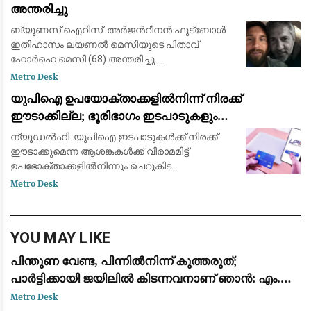
അന്തരിച്ചു
ബ്യൂണസ് ഐറിസ്: അർജന്‍റീനൻ ഫുട്ബോൾ
ഇതിഹാസം ലയണൽ മെസിയുടെ പിതാവ്
ഹോർഹെ മെസി (68) അന്തരിച്ചു.
അർജന്‍റീനയിലെ റെസാരിയോയിലെ
Metro Desk
ആശുപത്രിയിൽ പ്രാദേശിക സമയം
യുപിഐ ഉപയോക്താക്കളിൽനിന്ന് നിരക്ക്
വെള്ളിയാഴ്ച രാത്രി പത്തിനായിരുന്നു അന്ത്യം.
ഈടാക്കില്ല; ഭൂരിഭാഗം ഇടപാടുകളും
ഏറെക്കാ
വ്യാപാരികൾക്കും സൗജന്യമായി തുടരുമെന്ന്
ന്യൂഡൽഹി: യുപിഐ ഇടപാടുകൾക്ക് നിരക്ക്
കേന്ദ്ര സർക്കാർ
ഈടാക്കുമെന്ന ആശങ്കകൾക്ക് വിരാമമിട്ട്
ഉപഭോക്താക്കളിൽനിന്നും ചെറുകിട
വ്യാപാരികളിൽനിന്നും ഇത്തരം സേവനങ്ങൾക്ക്
Metro Desk
നിരക്ക് ഈടാക്കില്ലെന്ന് കേന്ദ്ര സർക്കാർ.
എന്നാൽ, വ്യാപാ
YOU MAY LIKE
പിന്തുണ വേണ്ട, പിന്നിൽനിന്ന് കുത്തരുത്;
പാർട്ടിക്കായി ജയിലിൽ കിടന്നവനാണ് ഞാൻ: എം.വി.
ജയരാജന് മറുപടിയുമായി അർജുൻ ആയങ്കി
Metro Desk