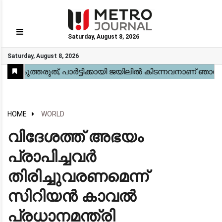
Saturday, August 8, 2026
GO
Saturday, August 8, 2026
Home
Kerala
National
Gulf
World
Sports
Movies
Health
Automobile
Travel
Education
Novel
Business
Technology
Webstory
HOME
WORLD
വിദേശത്ത് അഭയം
പ്രാപിച്ചവര്‍
തിരിച്ചുവരണമെന്ന്
സിറിയന്‍ കാവല്‍
പ്രധാനമന്ത്രി