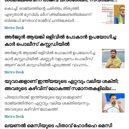
ചോദ്യ വിവാദത്തിൽ ശക്തമായ പ്രതികരണം
കൊച്ചി: രാജ്യത്തിന്റെ ചരിത്രം തിരുത്തി
എഴുതാൻ മുസ്ലിം ലീഗ് ശ്രമിക്കേണ്ടതില്ലെന്ന്
ബിജെപി നേതാവ് രാജീവ് ചന്ദ്രശേഖർ.
സ്വാതന്ത്ര്യസമര ക്വിസ് മത്സരത്തിൽ വി.ഡി.
Metro Desk
സവർക്കറെക്കുറിച്ചുള്ള ചോദ്യം ഉൾപ്പെടുത്തിയത
അർജുൻ ആയങ്കി ഒളിവിൽ പോകാൻ ഉപയോഗിച്ച
കാർ പൊലീസ് കസ്റ്റഡിയിൽ
അർജുൻ ആയങ്കി ഒളിവിൽ പോകാൻ ഉപയോഗിച്ച
കാർ കസ്റ്റഡിയിൽ. കണ്ണൂർ വളപട്ടണം പൊലീസ്
ആണ് കാർ കസ്റ്റഡിയിൽ എടുത്തത്. വാഹനം
കണ്ണൂർ പനങ്കാവിൽ ഉപേക്ഷിച്ച നിലയിലായിരുന്നു
Metro Desk
കാർ കണ്ടെത്തിയത്. അഞ്ചാം തീയതി രാവിലെ 11.
യുവാക്കളാണ് ഇന്ത്യയുടെ ഏറ്റവും വലിയ ശക്തി;
0
അവരുടെ കഴിവിന് ലോകത്ത് സമാനതകളില്ല:
രാഹുൽ ഗാന്ധി
പ്രയാഗ്‌രാജ്: ഇന്ത്യയുടെ യുവാക്കളാണ്
രാജ്യത്തിന്‍റെ ഏറ്റവും വലിയ ശക്തിയെന്നും
അവരുടെ കഴിവിന് ലോകത്ത്
സമാനതകളില്ലെന്നും കോൺഗ്രസ് നേതാവ്
Metro Desk
രാഹുൽ ഗാന്ധി. ഉത്തർപ്രദേശിലെ
ലയണൽ മെസിയുടെ പിതാവ് ഹോർഹെ മെസി
പ്രയാഗ്‌രാജിലെ കെ.പി. ഗ്രൗണ്ടിൽ ശനി