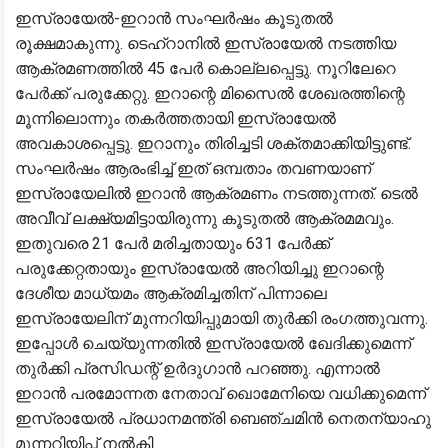
ഇസ്രായേൽ-ഇറാൻ സംഘർഷം കൂടുതൽ
രൂക്ഷമാകുന്നു. ടെഹ്‌റാനിൽ ഇസ്രായേൽ നടത്തിയ
ആക്രമണത്തിൽ 45 പേർ കൊല്ലപ്പെട്ടു. നൂറിലേറെ
പേർക്ക് പരുക്കേറ്റു. ഇറാന്റെ മിസൈൽ ശേഖരത്തിന്റെ
മൂന്നിലൊന്നും തകർത്തതായി ഇസ്രായേൽ
അവകാശപ്പെട്ടു. ഇറാനും തിരിച്ചടി ശക്തമാക്കിയിട്ടുണ്ട്.
സംഘർഷം ആരംഭിച്ച് ഇത് ഒമ്പതാം തവണയാണ്
ഇസ്രായേലിൽ ഇറാൻ ആക്രമണം നടത്തുന്നത്. ടെൽ
അവീവ് ലക്ഷ്യമിട്ടായിരുന്നു കൂടുതൽ ആക്രമമവും.
ഇതുവരെ 21 പേർ മരിച്ചതായും 631 പേർക്ക്
പരുക്കേറ്റതായും ഇസ്രായേൽ അറിയിച്ചു ഇറാന്റെ
ദേശീയ മാധ്യമം ആക്രമിച്ചതിന് പിന്നാലെ
ഇസ്രായേലിന് മുന്നറിയിപ്പുമായി തുർക്കി രംഗത്തുവന്നു.
ഇപ്പോൾ ചെയ്യുന്നതിൽ ഇസ്രായേൽ ഖേദിക്കുമെന്ന്
തുർക്കി പ്രസിഡന്റ് ഉർദുഗാൻ പറഞ്ഞു. എന്നാൽ
ഇറാൻ പരമോന്നത നേതാവ് ഖൊമേനിയെ വധിക്കുമെന്ന്
ഇസ്രായേൽ പ്രധാനമന്ത്രി ബെഞ്ചമിൻ നെതന്യാഹു
മുന്നറിയിപ്പ് നൽകി.