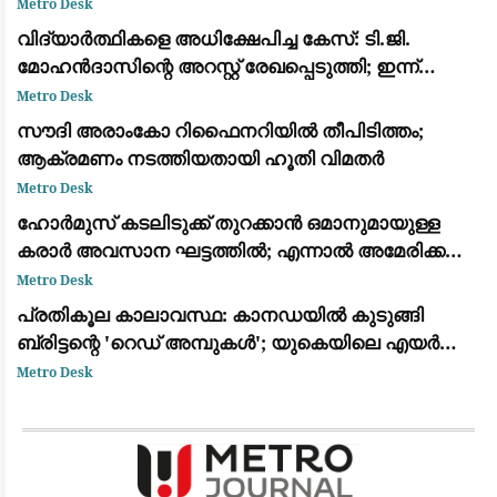
തിരച്ചിൽ
Metro Desk
വിദ്യാർത്ഥികളെ അധിക്ഷേപിച്ച കേസ്: ടി.ജി.
മോഹൻദാസിന്റെ അറസ്റ്റ് രേഖപ്പെടുത്തി; ഇന്ന്
കോടതിയിൽ ഹാജരാക്കും
Metro Desk
സൗദി അരാംകോ റിഫൈനറിയിൽ തീപിടിത്തം;
ആക്രമണം നടത്തിയതായി ഹൂതി വിമതർ
Metro Desk
ഹോർമുസ് കടലിടുക്ക് തുറക്കാൻ ഒമാനുമായുള്ള
കരാർ അവസാന ഘട്ടത്തിൽ; എന്നാൽ അമേരിക്ക
നിബന്ധനകൾ പാലിക്കണമെന്ന് ഇറാൻ
Metro Desk
പ്രതികൂല കാലാവസ്ഥ: കാനഡയിൽ കുടുങ്ങി
ബ്രിട്ടന്റെ 'റെഡ് അമ്പുകൾ'; യുകെയിലെ എയർ
ഷോകൾ റദ്ദാക്കി
Metro Desk