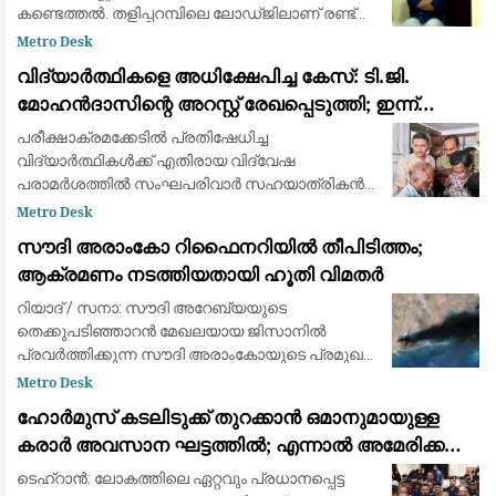
കണ്ടെത്തൽ. തളിപ്പറമ്പിലെ ലോഡ്ജിലാണ് രണ്ട്
ദിവസം തങ്ങിയത്. സുഹൃത്ത് പ്രണവും ബന്ധു
Metro Desk
കുട്ടനുമാണ് സഹായം നൽകിയത് എന്ന് പൊലീസ്
വിദ്യാർത്ഥികളെ അധിക്ഷേപിച്ച കേസ്: ടി.ജി.
മോഹൻദാസിന്റെ അറസ്റ്റ് രേഖപ്പെടുത്തി; ഇന്ന്
കോടതിയിൽ ഹാജരാക്കും
പരീക്ഷാക്രമക്കേടില്‍ പ്രതിഷേധിച്ച
വിദ്യാര്‍ത്ഥികള്‍ക്ക് എതിരായ വിദ്വേഷ
പരാമര്‍ശത്തില്‍ സംഘപരിവാര്‍ സഹയാത്രികന്‍
ടി. ജി. മോഹന്‍ദാസിന്റെ അറസ്റ്റ് രേഖപ്പെടുത്തി.
Metro Desk
കൊച്ചിയില്‍ നിന്ന് കസ്റ്റഡിയിലെടുത്ത ടിജ
സൗദി അരാംകോ റിഫൈനറിയിൽ തീപിടിത്തം;
ആക്രമണം നടത്തിയതായി ഹൂതി വിമതർ
റിയാദ് / സനാ: സൗദി അറേബ്യയുടെ
തെക്കുപടിഞ്ഞാറൻ മേഖലയായ ജിസാനിൽ
പ്രവർത്തിക്കുന്ന സൗദി അരാംകോയുടെ പ്രമുഖ
എണ്ണശുദ്ധീകരണ ശാലയ്ക്ക് (Aramco Refinery)
Metro Desk
നേരെ ആക്രമണം നടത്തിയതായി യെമനിലെ
ഹോർമുസ് കടലിടുക്ക് തുറക്കാൻ ഒമാനുമായുള്ള
ഇറാന്റെ പിന്തുണയുള്ള ഹ
കരാർ അവസാന ഘട്ടത്തിൽ; എന്നാൽ അമേരിക്ക
നിബന്ധനകൾ പാലിക്കണമെന്ന് ഇറാൻ
ടെഹ്‌റാൻ: ലോകത്തിലെ ഏറ്റവും പ്രധാനപ്പെട്ട