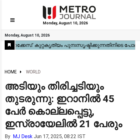
Monday, August 10, 2026
GO
Monday, August 10, 2026
Home
Kerala
National
Gulf
World
Sports
Movies
Health
Automobile
Travel
Education
Novel
Business
Technology
Webstory
HOME
WORLD
അടിയും തിരിച്ചടിയും
തുടരുന്നു: ഇറാനിൽ 45
പേർ കൊല്ലപ്പെട്ടു,
ഇസ്രായേലിൽ 21 പേരും
By
MJ Desk
Jun 17, 2025, 08:22 IST