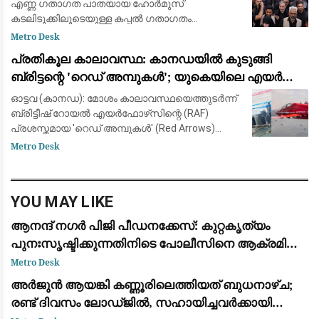
എണ്ണ ഗതാഗത പാതയായ ഹോർമുസ്
കടലിടുക്കിലൂടെയുള്ള കപ്പൽ ഗതാഗതം
പുനഃസ്ഥാപിക്കുന്നതിനായി ഒമാനുമായി നടത്തുന്ന
Metro Desk
ചർച്ചകൾ അന്തിമ ഘട്ടത്തിലാണെന്ന് ഇറാൻ.
പ്രതികൂല കാലാവസ്ഥ: കാനഡയിൽ കുടുങ്ങി
എന്നാൽ കടലിടുക്ക
ബ്രിട്ടന്റെ 'റെഡ് അമ്പുകൾ'; യുകെയിലെ എയർ
ഷോകൾ റദ്ദാക്കി
ഓട്ടവ (കാനഡ): മോശം കാലാവസ്ഥയെത്തുടർന്ന്
ബ്രിട്ടീഷ് റോയൽ എയർഫോഴ്‌സിന്റെ (RAF)
പ്രശസ്തമായ 'റെഡ് അമ്പുകൾ' (Red Arrows)
എയറോബാറ്റിക് ടീം വിമാനങ്ങൾ കാനഡയിൽ
Metro Desk
കുടുങ്ങി. അമേരിക്കൻ പര്യടനത്തിന് ശേഷം
യുകെയിലേക്
YOU MAY LIKE
ആനന്ദ് നഗർ പിജി പീഡനക്കേസ്: കുറ്റകൃത്യം
പുനഃസൃഷ്ടിക്കുന്നതിനിടെ പോലീസിനെ ആക്രമിച്ചു;
പ്രതിക്ക് കാലിൽ വെടിയേറ്റു
Metro Desk
അർജുൻ ആയങ്കി കണ്ണൂരിലെത്തിയത് ബുധനാഴ്ച;
രണ്ട് ദിവസം ലോഡ്ജിൽ, സഹായിച്ചവർക്കായി