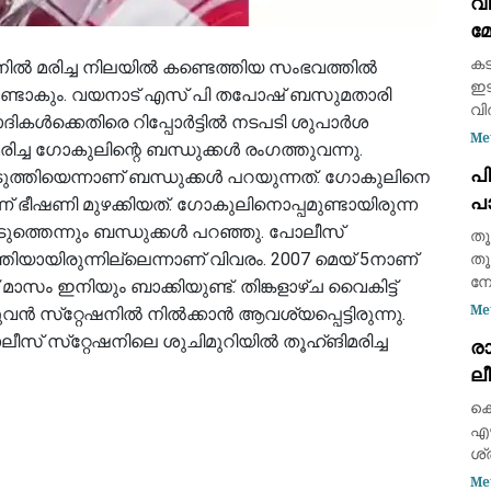
വി
സം
മോ
ഗ്
ത
കട
നിൽ മരിച്ച നിലയിൽ കണ്ടെത്തിയ സംഭവത്തിൽ
ഇട
ണ്ടാകും. വയനാട് എസ് പി തപോഷ് ബസുമതാരി
വി
്തരവാദികൾക്കെതിരെ റിപ്പോർട്ടിൽ നടപടി ശുപാർശ
ഒര
Me
ിച്ച ഗോകുലിന്റെ ബന്ധുക്കൾ രംഗത്തുവന്നു.
ഇല
പി
ടുത്തിയെന്നാണ് ബന്ധുക്കൾ പറയുന്നത്. ഗോകുലിനെ
നി
പാ
El
 ഭീഷണി മുഴക്കിയത്. ഗോകുലിനൊപ്പമുണ്ടായിരുന്ന
ഞ
ടുത്തെന്നും ബന്ധുക്കൾ പറഞ്ഞു. പോലീസ്
തൂ
അ
ിയായിരുന്നില്ലെന്നാണ് വിവരം. 2007 മെയ് 5നാണ്
തൂ
നേ
സം ഇനിയും ബാക്കിയുണ്ട്. തിങ്കളാഴ്ച വൈകിട്ട്
ഫെ
Me
വൻ സ്‌റ്റേഷനിൽ നിൽക്കാൻ ആവശ്യപ്പെട്ടിരുന്നു.
ആയ
ീസ് സ്‌റ്റേഷനിലെ ശുചിമുറിയിൽ തൂഹ്ങിമരിച്ച
രാ
കൽ
ലീ
തള
സ
കൊ
പ
എഴ
ശ്
നേ
Me