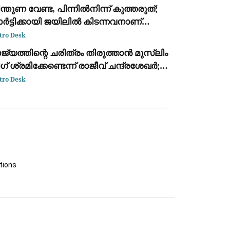
ന്തുണ വേണ്ട, പിന്നിൽനിന്ന് കുത്തരുത്;
ർട്ടിക്കായി ജയിലിൽ കിടന്നവനാണ്
ാൻ: എം.വി. ജയരാജന് മറുപടിയുമായി
tro Desk
ർജുൻ ആയങ്കി
ജ്യത്തിന്റെ ചരിത്രം തിരുത്താൻ മുസ്ലിം
ഗ് ശ്രമിക്കേണ്ടെന്ന് രാജീവ് ചന്ദ്രശേഖർ;
വർക്കർ ചോദ്യ വിവാദത്തിൽ ശക്തമായ
tro Desk
്രതികരണം
tions