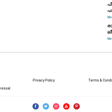
പി
പാ
ഞ
Me
അ
രാ
ലീ
സ
Me
പ
Privacy Policy
Terms & Condi
ressal