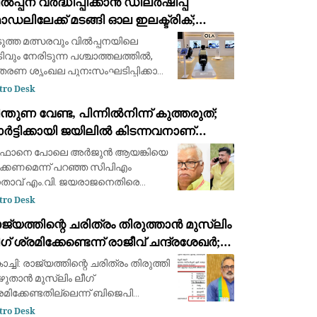
ൽപ്പന വർദ്ധിപ്പിക്കാൻ ഡീലർഷിപ്പ്
ഭവത്തിൽ കടുത്ത മുന്നറിയിപ്പുമായി
ഡലിലേക്ക് മടങ്ങി ഓല ഇലക്ട്രിക്;
രീൻലാന്റ് സർക്കാർ. കിഴക
ാല്പര്യം അറിയിച്ച് ആയിരത്തോളം പേർ
ുത്ത മത്സരവും വിൽപ്പനയിലെ
ിവും നേരിടുന്ന പശ്ചാത്തലത്തിൽ,
തരണ ശൃംഖല പുനഃസംഘടിപ്പിക്കാൻ
ുങ്ങി ഇന്ത്യയിലെ മുൻനിര
tro Desk
ക്ട്രിക് ഇരുചക്ര വാഹന
ന്തുണ വേണ്ട, പിന്നിൽനിന്ന് കുത്തരുത്;
ർമ്മാതാക്കളായ ഓല ഇലക്ട്രിക് (Ola
ർട്ടിക്കായി ജയിലിൽ കിടന്നവനാണ്
ectric). ഇതുവരെ കമ്പ
ാൻ: എം.വി. ജയരാജന് മറുപടിയുമായി
ഫാനെ പോലെ അര്‍ജുന്‍ ആയങ്കിയെ
ർജുൻ ആയങ്കി
ക്കണമെന്ന് പറഞ്ഞ സിപിഎം
താവ് എം.വി. ജയരാജനെതിരെ
യ്സ്ബുക്ക് പോസ്റ്റുമായി അര്‍ജുന്‍
tro Desk
ങ്കി. തനിക്ക് അയിത്തം
ജ്യത്തിന്റെ ചരിത്രം തിരുത്താൻ മുസ്ലിം
പ്പിക്കുന്നതിനും
ഗ് ശ്രമിക്കേണ്ടെന്ന് രാജീവ് ചന്ദ്രശേഖർ;
്ളിപ്പറയുന്നതിനും മുൻപ് താനീ പ്രസ്
വർക്കർ ചോദ്യ വിവാദത്തിൽ ശക്തമായ
ച്ചി: രാജ്യത്തിന്റെ ചരിത്രം തിരുത്തി
്രതികരണം
ുതാൻ മുസ്ലിം ലീഗ്
രമിക്കേണ്ടതില്ലെന്ന് ബിജെപി
താവ് രാജീവ് ചന്ദ്രശേഖർ.
tro Desk