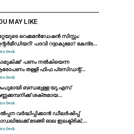
വാതന്ത്ര്യസമര ക്വിസ്
്സരത്തിൽ വി.ഡി.
ർക്കറെക്കുറിച്ചുള്ള ചോദ്യം
OU MAY LIKE
പ്പെടുത്തിയത
റ്റയുടെ റെക്കമൻഡേഷൻ സിസ്റ്റം:
ന്റർമീഡിയറി' പദവി റദ്ദാകുമോ? കേന്ദ്ര
ർക്കാർ പരിശോധനയിൽ
tro Desk
കാമുകിക്ക്’ പണം നൽകിയെന്ന
രോപണം തള്ളി ഫിഫ പ്രസിഡന്റ്
ിയാനി ഇൻഫാന്റിനോ; തെറ്റായ
tro Desk
്രചാരണമെന്ന് പ്രതികരണം
്രംപുമായി ബന്ധമുള്ള യു.എസ്
്ണക്കമ്പനിക്ക് ശക്തമായ
ന്നറിയിപ്പുമായി ഗ്രീൻലാന്റ്;
tro Desk
നുമതിയില്ലാതെ ഡ്രില്ലിംഗ്
ൽപ്പന വർദ്ധിപ്പിക്കാൻ ഡീലർഷിപ്പ്
പകരണങ്ങൾ എത്തിച്ചതിൽ അമർഷം
ഡലിലേക്ക് മടങ്ങി ഓല ഇലക്ട്രിക്;
ാല്പര്യം അറിയിച്ച് ആയിരത്തോളം പേർ
tro Desk