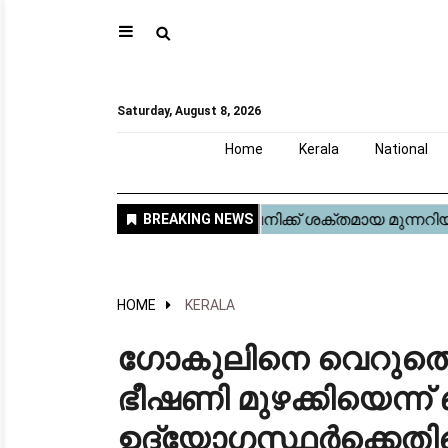
⚲
Home
Kerala
National
Gulf
World
Sports
Movies
Health
Automobile
Travel
Education
Novel
Business
Technology
Webstory
Saturday, August 8, 2026
Home
Kerala
National
HOME
KERALA
ഗോകുലിനെ വെറുതെ വ
ഭീഷണി മുഴക്കിയെന്ന്
ഉദ്യോഗസ്ഥർക്കെതി