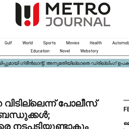
Gulf
World
Sports
Movies
Health
Automob
Education
Novel
Webstory
ിടില്ലെന്ന് പോലീസ്
F
 ബന്ധുക്കൾ;
മെ
രെ നടപടിയുണ്ടാകും