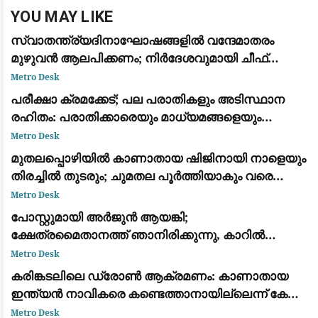
YOU MAY LIKE
സ്വാതന്ത്ര്യദിനാഘോഷങ്ങളിൽ വന്ദേമാതരം
മുഴുവൻ ആലപിക്കണം; നിർദേശവുമായി ചീഫ്
സെക്രട്ടറി
Metro Desk
പരീക്ഷാ ക്രമക്കേട്; പല പരാതികളും അടിസ്ഥാന
രഹിതം: പരാതിക്കാരെയും മാധ്യമങ്ങളെയും
വിമര്‍ശിച്ച് പിഎസ്‌സി
Metro Desk
മുതലപ്പൊഴിയിൽ കാണാതായ ഷിജിനായി നാളെയും
തിരച്ചിൽ തുടരും; ചുമതല പൂർത്തിയാകും വരെ
തീരത്തുണ്ടാകുമെന്ന് മന്ത്രി സി.പി. ജോൺ
Metro Desk
പോസ്റ്റുമായി അർജുൻ ആയങ്കി;
ക്ഷേത്രമൈതാനത്ത് ഞാനിരിക്കുന്നു, കാറിൽ
പാലിയേക്കര ടോൾ പ്ലാസ കടക്കുന്ന ദൃശ്യം
Metro Desk
പുറത്ത്: സഹോദരനും ഭാര്യയും കസ്റ്റഡിയിൽ
കരിങ്കടലിലെ ഡ്രോൺ ആക്രമണം: കാണാതായ
ഇന്ത്യൻ നാവികരെ കണ്ടെത്താനായില്ലെന്ന് കേന്ദ്ര
സർക്കാർ
Metro Desk