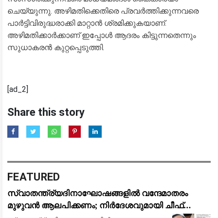
ചെയ്യുന്നു. അഴിമതിക്കെതിരെ പ്രവർത്തിക്കുന്നവരെ
പാർട്ടിവിരുദ്ധരാക്കി മാറ്റാൻ ശ്രമിക്കുകയാണ്.
അഴിമതിക്കാർക്കാണ് ഇപ്പോൾ ആദരം കിട്ടുന്നതെന്നും
സുധാകരൻ കുറ്റപ്പെടുത്തി.
[ad_2]
Share this story
FEATURED
സ്വാതന്ത്ര്യദിനാഘോഷങ്ങളിൽ വന്ദേമാതരം
മുഴുവൻ ആലപിക്കണം; നിർദേശവുമായി ചീഫ്
സെക്രട്ടറി