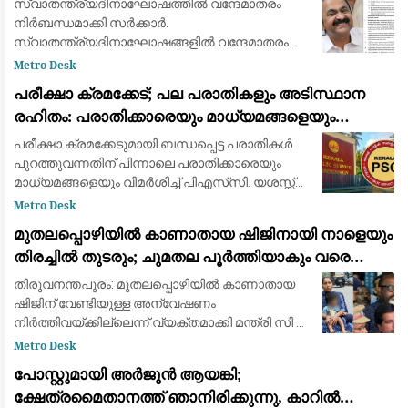
സ്വാതന്ത്ര്യദിനാഘോഷത്തിൽ വന്ദേമാതരം
നിർബന്ധമാക്കി സർക്കാർ.
സ്വാതന്ത്ര്യദിനാഘോഷങ്ങളിൽ വന്ദേമാതരം
മുഴുവനായും ആലപിക്കണമെന്നാണ് ചീഫ്
Metro Desk
സെക്രട്ടറിയുടെ നിർദ്ദേശം. വന്ദേമാതരം
പരീക്ഷാ ക്രമക്കേട്; പല പരാതികളും അടിസ്ഥാന
നിർബന്ധമാക്കാനുള്ള കേന്ദ്ര തീരുമാ
രഹിതം: പരാതിക്കാരെയും മാധ്യമങ്ങളെയും
വിമര്‍ശിച്ച് പിഎസ്‌സി
പരീക്ഷാ ക്രമക്കേടുമായി ബന്ധപ്പെട്ട പരാതികള്‍
പുറത്തുവന്നതിന് പിന്നാലെ പരാതിക്കാരെയും
മാധ്യമങ്ങളെയും വിമര്‍ശിച്ച് പിഎസ്‌സി. യശസ്സ്
കളങ്കപ്പെടുത്താന്‍ ബോധപൂര്‍വ്വം
Metro Desk
ശ്രമിക്കുന്നുവെന്നും പല പരാതികളും അടി
മുതലപ്പൊഴിയിൽ കാണാതായ ഷിജിനായി നാളെയും
തിരച്ചിൽ തുടരും; ചുമതല പൂർത്തിയാകും വരെ
തീരത്തുണ്ടാകുമെന്ന് മന്ത്രി സി.പി. ജോൺ
തിരുവനന്തപുരം: മുതലപ്പൊഴിയില്‍ കാണാതായ
ഷിജിന് വേണ്ടിയുള്ള അന്വേഷണം
നിര്‍ത്തിവയ്ക്കില്ലെന്ന് വ്യക്തമാക്കി മന്ത്രി സി പി
ജോണ്‍. ഇത് സംബന്ധിച്ച വിവരങ്ങള്‍ കുടുംബത്തെ
Metro Desk
ബോധ്യപ്പെടുത്തിയെന്നും അന്വേഷണം തുടര
പോസ്റ്റുമായി അർജുൻ ആയങ്കി;
ക്ഷേത്രമൈതാനത്ത് ഞാനിരിക്കുന്നു, കാറിൽ