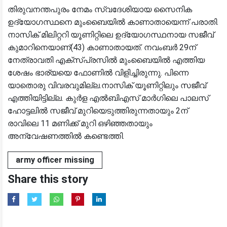
തിരുവനന്തപുരം നേമം സ്വദേശിയായ സൈനിക
ഉദ്യോഗസ്ഥനെ മുംബൈയിൽ കാണാതായെന്ന് പരാതി.
നാസിക് മിലിറ്ററി യൂണിറ്റിലെ ഉദ്യോഗസ്ഥനായ സജീവ്
കുമാറിനെയാണ്(43) കാണാതായത്. നവംബർ 29ന്
നേത്രാവതി എക്‌സ്പ്രസിൽ മുംബൈയിൽ എത്തിയ
ശേഷം ഭാര്യയെ ഫോണിൽ വിളിച്ചിരുന്നു. പിന്നെ
യാതൊരു വിവരവുമില്ല.നാസിക് യൂണിറ്റിലും സജീവ്
എത്തിയിട്ടില്ല. കുർള എൽബിഎസ് മാർഗിലെ പാലസ്
ഹോട്ടലിൽ സജീവ് മുറിയെടുത്തിരുന്നതായും 2ന്
രാവിലെ 11 മണിക്ക് മുറി ഒഴിഞ്ഞതായും
അന്വേഷണത്തിൽ കണ്ടെത്തി.
army officer missing
Share this story