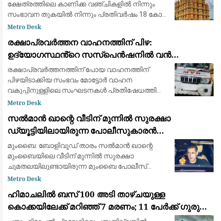
ക്ഷേത്രത്തിലെ കാണിക്ക വഞ്ചികളിൽ നിന്നും
സംഭാവന തുകയിൽ നിന്നും പ്രതിവർഷം 18 കോടി
രൂപയോളം തട്ടിയെടുക്കുന്നുവെന്ന ഗുരുതര
Metro Desk
ആരോപണത്തിൽ സമഗ്ര അന്വേഷണത്തിന്
രക്ഷാപ്രവർത്തന വാഹനത്തിന് പിഴ:
ഉത്തരവിട്ട്
ഉദ്യോഗസ്ഥൻ്റെ സസ്പെൻഷനിൽ വൻ
പ്രതിഷേധം; നടപടി പിൻവലിക്കണമെന്ന് ആവശ്യം
രക്ഷാപ്രവർത്തനത്തിന് പോയ വാഹനത്തിന്
പിഴയിടാക്കിയ സംഭവം മോട്ടോർ വാഹന
വകുപ്പിനുള്ളിലെ സംഘടനകൾ പ്രതിഷേധത്തിൽ.
നടപടി ഉദ്യോഗസ്ഥരുടെ മനോവീര്യം
Metro Desk
തകർക്കുന്നതെന്ന് ഒരു വിഭാഗം ഉദ്യോഗസ്ഥർ.
സൽമാൻ ഖാന്റെ വീടിന് മുന്നിൽ സുരക്ഷാ
നടപടിയിൽ വീഴ്ചയില്ലെന്
ഡ്യൂട്ടിയിലായിരുന്ന പോലീസുകാരൻ
ഹൃദയാഘാതം മൂലം മരിച്ചു
മുംബൈ: ബോളിവുഡ് താരം സൽമാൻ ഖാന്റെ
മുംബൈയിലെ വീടിന് മുന്നിൽ സുരക്ഷാ
ചുമതലയിലുണ്ടായിരുന്ന മുംബൈ പോലീസ്
കോൺസ്റ്റബിൾ ഹൃദയാഘാതത്തെ തുടർന്ന്
Metro Desk
കുഴഞ്ഞുവീണ് മരിച്ചു. മുംബൈ പോലീസ് LA-4
ഹിമാചലിൽ ബസ് 100 അടി താഴ്ചയുള്ള
യൂണിറ്റിലെ ഉദ്യോഗസ്ഥനായ ഗ
കൊക്കയിലേക്ക് മറിഞ്ഞ് 7 മരണം; 11 പേർക്ക് ഗുരുതര
പരിക്ക്