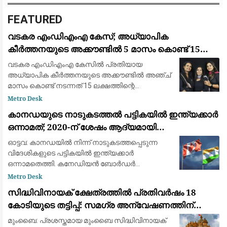
FEATURED
വടകര എംഡിഎംഎ കേസ്; അധ്യാപിക
കീർത്തനയുടെ അക്കൗണ്ടിൽ 5 മാസം കൊണ്ട് 15
ലക്ഷം രൂപയുടെ ഇടപാട്
വടകര എംഡിഎംഎ കേസിൽ പ്രതിയായ
അധ്യാപിക കീർത്തനയുടെ അക്കൗണ്ടിൽ അഞ്ച്
മാസം കൊണ്ട് നടന്നത് 15 ലക്ഷത്തിന്റെ
സാമ്പത്തിക ഇടപാടെന്ന് പൊലീസ്. അക്കൗണ്ടിൽ
Metro Desk
മൈനസ് ബാലൻസാണെന്ന കീർത്തനയുടെ വാദം
കാനഡയുടെ നാടുകടത്തൽ പട്ടികയിൽ ഇന്ത്യക്കാർ
ബാങ്ക് രേഖകൾ നിരത്തിയ
ഒന്നാമത്; 2020-ന് ശേഷം ആദ്യമായി
മെക്സിക്കോയെ മറികടന്നു
ഓട്ടവ: കാനഡയിൽ നിന്ന് നാടുകടത്തപ്പെടുന്ന
വിദേശികളുടെ പട്ടികയിൽ ഇന്ത്യക്കാർ
ഒന്നാമതെത്തി. കനേഡിയൻ ബോർഡർ
സർവീസസ് ഏജൻസി (CBSA) പുറത്തുവിട്ട പുതിയ
Metro Desk
കണക്കുകൾ പ്രകാരം 3,323 ഇന്ത്യൻ
സിദ്ധിവിനായക് ക്ഷേത്രത്തിൽ പ്രതിവർഷം 18
പൗരന്മാർക്കാണ് കാനഡ നാടുക
കോടിയുടെ തട്ടിപ്പ്: സമഗ്ര അന്വേഷണത്തിന്
ഉത്തരവിട്ട് ദേവേന്ദ്ര ഫഡ്‌നാവിസ്
മുംബൈ: പ്രശസ്തമായ മുംബൈ സിദ്ധിവിനായക്