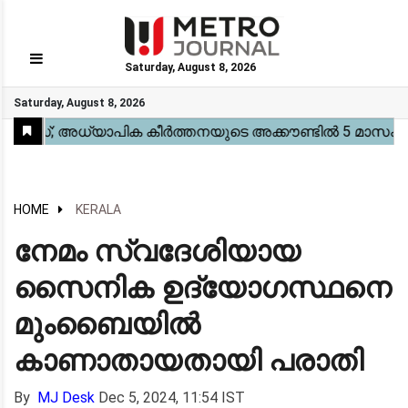
Saturday, August 8, 2026
GO
Saturday, August 8, 2026
Home
Kerala
National
Gulf
World
Sports
Movies
Health
Automobile
Travel
Education
Novel
Business
Technology
Webstory
HOME
KERALA
നേമം സ്വദേശിയായ
സൈനിക ഉദ്യോഗസ്ഥനെ
മുംബൈയിൽ
കാണാതായതായി പരാതി
By
MJ Desk
Dec 5, 2024, 11:54 IST