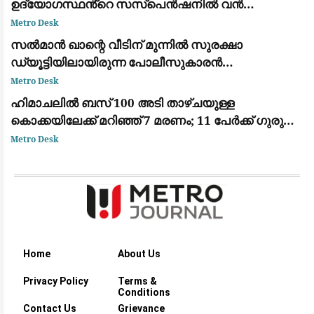
ഉദ്യോഗസ്ഥൻ്റെ സസ്പെൻഷനിൽ വൻ
പ്രതിഷേധം; നടപടി പിൻവലിക്കണമെന്ന് ആവശ്യം
Metro Desk
സൽമാൻ ഖാന്റെ വീടിന് മുന്നിൽ സുരക്ഷാ
ഡ്യൂട്ടിയിലായിരുന്ന പോലീസുകാരൻ
ഹൃദയാഘാതം മൂലം മരിച്ചു
Metro Desk
ഹിമാചലിൽ ബസ് 100 അടി താഴ്ചയുള്ള
കൊക്കയിലേക്ക് മറിഞ്ഞ് 7 മരണം; 11 പേർക്ക് ഗുരുതര
പരിക്ക്
Metro Desk
Home
About Us
Privacy Policy
Terms &
Conditions
Contact Us
Grievance