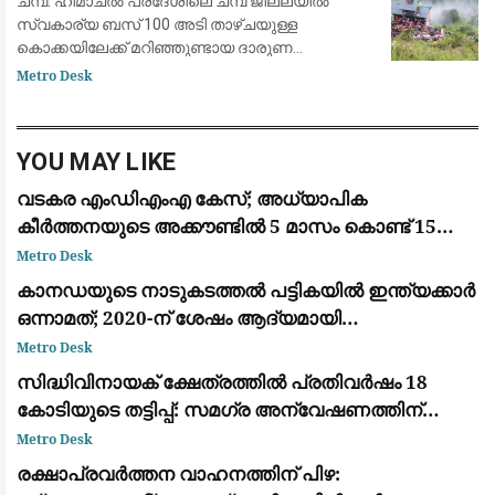
ചമ്പ: ഹിമാചൽ പ്രദേശിലെ ചമ്പ ജില്ലയിൽ
സ്വകാര്യ ബസ് 100 അടി താഴ്ചയുള്ള
കൊക്കയിലേക്ക് മറിഞ്ഞുണ്ടായ ദാരുണ
അപകടത്തിൽ ഏഴ് പേർ കൊല്ലപ്പെട്ടു.
Metro Desk
അപകടത്തിൽ 11 പേർക്ക് ഗുരുതരമായി പരിക്കേറ്റു.
നിയന്ത്രണം വിട്ട ബസ
YOU MAY LIKE
വടകര എംഡിഎംഎ കേസ്; അധ്യാപിക
കീർത്തനയുടെ അക്കൗണ്ടിൽ 5 മാസം കൊണ്ട് 15
ലക്ഷം രൂപയുടെ ഇടപാട്
Metro Desk
കാനഡയുടെ നാടുകടത്തൽ പട്ടികയിൽ ഇന്ത്യക്കാർ
ഒന്നാമത്; 2020-ന് ശേഷം ആദ്യമായി
മെക്സിക്കോയെ മറികടന്നു
Metro Desk
സിദ്ധിവിനായക് ക്ഷേത്രത്തിൽ പ്രതിവർഷം 18
കോടിയുടെ തട്ടിപ്പ്: സമഗ്ര അന്വേഷണത്തിന്
ഉത്തരവിട്ട് ദേവേന്ദ്ര ഫഡ്‌നാവിസ്
Metro Desk
രക്ഷാപ്രവർത്തന വാഹനത്തിന് പിഴ: