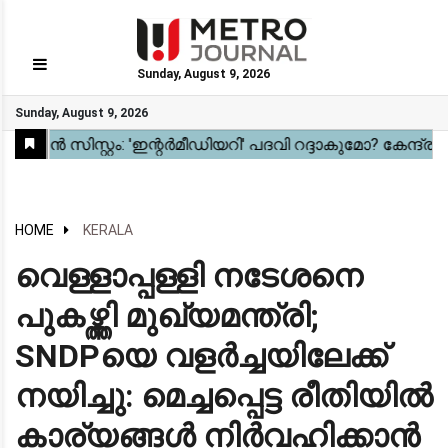
Sunday, August 9, 2026
GO
Sunday, August 9, 2026
Home
Kerala
National
Gulf
World
Sports
Movies
Health
Automobile
Travel
Education
Novel
Business
Technology
Webstory
HOME
KERALA
വെള്ളാപ്പള്ളി നടേശനെ
പുകഴ്ത്തി മുഖ്യമന്ത്രി;
SNDPയെ വളർച്ചയിലേക്ക്
നയിച്ചു: മെച്ചപ്പെട്ട രീതിയിൽ
കാര്യങ്ങൾ നിർവഹിക്കാൻ