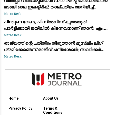
വിൽപ്പന വർദ്ധിപ്പിക്കാൻ ഡീലർഷിപ്പ് മോഡലിലേക്ക്
മടങ്ങി ഓല ഇലക്ട്രിക്; താല്പര്യം അറിയിച്ച്
ആയിരത്തോളം പേർ
Metro Desk
പിന്തുണ വേണ്ട, പിന്നിൽനിന്ന് കുത്തരുത്;
പാർട്ടിക്കായി ജയിലിൽ കിടന്നവനാണ് ഞാൻ: എം.വി.
ജയരാജന് മറുപടിയുമായി അർജുൻ ആയങ്കി
Metro Desk
രാജ്യത്തിന്റെ ചരിത്രം തിരുത്താൻ മുസ്ലിം ലീഗ്
ശ്രമിക്കേണ്ടെന്ന് രാജീവ് ചന്ദ്രശേഖർ; സവർക്കർ
ചോദ്യ വിവാദത്തിൽ ശക്തമായ പ്രതികരണം
Metro Desk
Home
About Us
Privacy Policy
Terms &
Conditions