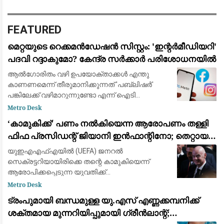
FEATURED
മെറ്റയുടെ റെക്കമൻഡേഷൻ സിസ്റ്റം: 'ഇന്റർമീഡിയറി'
പദവി റദ്ദാകുമോ? കേന്ദ്ര സർക്കാർ പരിശോധനയിൽ
ആൽഗോരിതം വഴി ഉപയോക്താക്കൾ എന്തു
കാണണമെന്ന് തീരുമാനിക്കുന്നത് 'പബ്ലിഷർ'
പങ്കിലേക്ക് വഴിമാറുന്നുണ്ടോ എന്ന് ഐടി
മന്ത്രാലയം വിലയിരുത്തുന്നു
Metro Desk
​‘കാമുകിക്ക്’ പണം നൽകിയെന്ന ആരോപണം തള്ളി
ഫിഫ പ്രസിഡന്റ് ജിയാനി ഇൻഫാന്റിനോ; തെറ്റായ
പ്രചാരണമെന്ന് പ്രതികരണം
യുഇഎഎഫ്‌എയിൽ (UEFA) ജനറൽ
സെക്രട്ടറിയായിരിക്കെ തന്റെ കാമുകിയെന്ന്
ആരോപിക്കപ്പെടുന്ന യുവതിക്ക്
ഓർഗനൈസേഷന്റെ പണം നൽകി
Metro Desk
ഒഴിവാക്കിയെന്ന ആരോപണങ്ങൾ പൂർണ്ണമായും
ട്രംപുമായി ബന്ധമുള്ള യു.എസ് എണ്ണക്കമ്പനിക്ക്
തള്ളി ഫിഫ പ്രസിഡന്റ് ജിയാനി ഇൻഫാന്റിനോ.
ശക്തമായ മുന്നറിയിപ്പുമായി ഗ്രീൻലാന്റ്;
ബ്രിട്ട