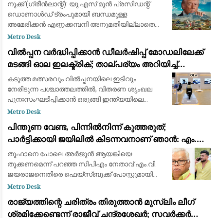
അനുമതിയില്ലാതെ ഡ്രില്ലിംഗ് ഉപകരണങ്ങൾ
നുക്ക് (ഗ്രീൻലാന്റ്): യു.എസ് മുൻ പ്രസിഡന്റ്
എത്തിച്ചതിൽ അമർഷം
ഡൊണാൾഡ് ട്രംപുമായി ബന്ധമുള്ള
അമേരിക്കൻ എണ്ണക്കമ്പനി അനുമതിയില്ലാതെ
ഖനന സാമഗ്രികൾ കരയിലെത്തിച്ച സംഭവത്തിൽ
Metro Desk
കടുത്ത മുന്നറിയിപ്പുമായി ഗ്രീൻലാന്റ് സർക്കാർ.
വിൽപ്പന വർദ്ധിപ്പിക്കാൻ ഡീലർഷിപ്പ് മോഡലിലേക്ക്
കിഴക
മടങ്ങി ഓല ഇലക്ട്രിക്; താല്പര്യം അറിയിച്ച്
ആയിരത്തോളം പേർ
കടുത്ത മത്സരവും വിൽപ്പനയിലെ ഇടിവും
നേരിടുന്ന പശ്ചാത്തലത്തിൽ, വിതരണ ശൃംഖല
പുനഃസംഘടിപ്പിക്കാൻ ഒരുങ്ങി ഇന്ത്യയിലെ
മുൻനിര ഇലക്ട്രിക് ഇരുചക്ര വാഹന
Metro Desk
നിർമ്മാതാക്കളായ ഓല ഇലക്ട്രിക് (Ola Electric).
പിന്തുണ വേണ്ട, പിന്നിൽനിന്ന് കുത്തരുത്;
ഇതുവരെ കമ്പ
പാർട്ടിക്കായി ജയിലിൽ കിടന്നവനാണ് ഞാൻ: എം.വി.
ജയരാജന് മറുപടിയുമായി അർജുൻ ആയങ്കി
തൂഫാനെ പോലെ അര്‍ജുന്‍ ആയങ്കിയെ
തൂക്കണമെന്ന് പറഞ്ഞ സിപിഎം നേതാവ് എം.വി.
ജയരാജനെതിരെ ഫെയ്സ്ബുക്ക് പോസ്റ്റുമായി
അര്‍ജുന്‍ ആയങ്കി. തനിക്ക് അയിത്തം
Metro Desk
കൽപ്പിക്കുന്നതിനും തള്ളിപ്പറയുന്നതിനും മുൻപ്
രാജ്യത്തിന്റെ ചരിത്രം തിരുത്താൻ മുസ്ലിം ലീഗ്
താനീ പ്രസ്
ശ്രമിക്കേണ്ടെന്ന് രാജീവ് ചന്ദ്രശേഖർ; സവർക്കർ