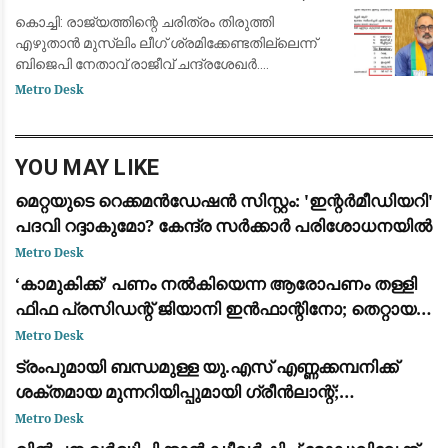
ചോദ്യ വിവാദത്തിൽ ശക്തമായ പ്രതികരണം
കൊച്ചി: രാജ്യത്തിന്റെ ചരിത്രം തിരുത്തി
എഴുതാൻ മുസ്ലിം ലീഗ് ശ്രമിക്കേണ്ടതില്ലെന്ന്
ബിജെപി നേതാവ് രാജീവ് ചന്ദ്രശേഖർ.
സ്വാതന്ത്ര്യസമര ക്വിസ് മത്സരത്തിൽ വി.ഡി.
Metro Desk
സവർക്കറെക്കുറിച്ചുള്ള ചോദ്യം ഉൾപ്പെടുത്തിയത
YOU MAY LIKE
മെറ്റയുടെ റെക്കമൻഡേഷൻ സിസ്റ്റം: 'ഇന്റർമീഡിയറി'
പദവി റദ്ദാകുമോ? കേന്ദ്ര സർക്കാർ പരിശോധനയിൽ
Metro Desk
​‘കാമുകിക്ക്’ പണം നൽകിയെന്ന ആരോപണം തള്ളി
ഫിഫ പ്രസിഡന്റ് ജിയാനി ഇൻഫാന്റിനോ; തെറ്റായ
പ്രചാരണമെന്ന് പ്രതികരണം
Metro Desk
ട്രംപുമായി ബന്ധമുള്ള യു.എസ് എണ്ണക്കമ്പനിക്ക്
ശക്തമായ മുന്നറിയിപ്പുമായി ഗ്രീൻലാന്റ്;
അനുമതിയില്ലാതെ ഡ്രില്ലിംഗ് ഉപകരണങ്ങൾ
Metro Desk
എത്തിച്ചതിൽ അമർഷം