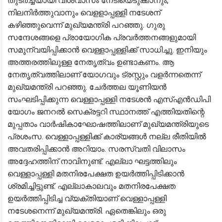
തുടർച്ചയായി വിശ്വാസം നേടിയെടുക്കാനും,
നിലനിർത്തുവാനും വെളളാപ്പള്ളി നടേശന്
കഴിഞ്ഞുവെന്ന് മുഖ്യമന്ത്രി പറഞ്ഞു. ഗുരു
സന്ദേശങ്ങളെ പ്രായോഗിക പ്രവർത്തനങ്ങളുമായി
സമുന്വയിപ്പിക്കാൻ വെള്ളാപ്പള്ളിക്ക് സാധിച്ചു. ഇനിയും
അത്തരത്തിലുള്ള നേതൃത്വം ഉണ്ടാകണം. ആ
നേതൃത്വത്തിലാണ് യോഗവും ട്രസ്റ്റും വളർന്നതെന്ന്
മുഖ്യമന്ത്രി പറഞ്ഞു. ചേർത്തല യൂണിയൻ
സംഘടിപ്പിക്കുന്ന വെള്ളാപ്പള്ളി നടേശൻ എസ്എൻഡിപി
യോഗം ജനറൽ സെക്രട്ടറി സ്ഥാനത്ത് എത്തിയതിന്റെ
മുപ്പതാം വാർഷികാഘോഷത്തിലാണ് മുഖ്യമന്ത്രിയുടെ
പ്രശംസ. വെള്ളാപ്പള്ളിക്ക് കാര്യങ്ങൾ നല്ല രീതിയിൽ
അവതരിപ്പിക്കാൻ അറിയാം. സരസ്വതി വിലാസം
അദ്ദേഹത്തിന് നാവിനുണ്ട്. എല്ലാ ഘട്ടത്തിലും
വെള്ളാപ്പള്ളി മതനിരപേക്ഷത ഉയർത്തിപ്പിടിക്കാൻ
ശ്രമിച്ചിട്ടുണ്ട്. എല്ലാകാലവും മതനിരപേക്ഷത
ഉയർത്തിപ്പിടിച്ച വ്യക്തിയാണ് വെള്ളാപ്പള്ളി
നടേശനെന്ന് മുഖ്യമന്ത്രി. ഏതെങ്കിലും ഒരു