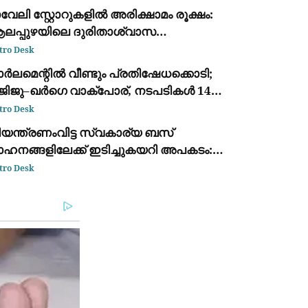
വേലി സ്റ്റോറുകളിൽ അരിക്ഷാമം രൂക്ഷം:
ലപ്പുഴയിലെ ദുരിതാശ്വാസ
്യാമ്പുകളുടെ പ്രവർത്തനം
tro Desk
്രതിസന്ധിയിൽ
ർലമെന്റിൽ വീണ്ടും പ്രതിഷേധക്കൊടി;
ിജിജു–ഖർഗെ വാക്പോര്, നടപടികൾ 14-ാം
വസവും സ്തംഭിച്ചു
tro Desk
ിയന്ത്രണംവിട്ട സ്വകാര്യ ബസ്
ാഹനങ്ങളിലേക്ക് ഇടിച്ചുകയറി അപകടം:
്ടു മരണം, എട്ട് പേർക്ക് പരിക്ക്
tro Desk