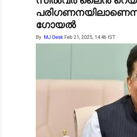
സിൽവർ ലൈൻ റെയിൽവ
പരിഗണനയിലാണെന്ന് ക
ഗോയൽ
By
MJ Desk
Feb 21, 2025, 14:46 IST