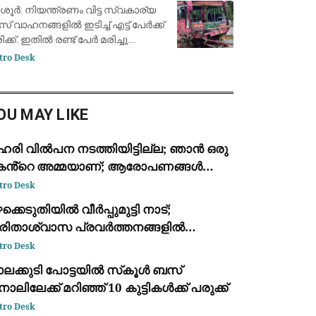
്ടു മരണം, എട്ട് പേർക്ക് പരിക്ക്
ശൂര്‍: നിയന്ത്രണം വിട്ട സ്വകാര്യ
 വാഹനങ്ങളില്‍ ഇടിച്ച് എട്ട് പേര്‍ക്ക്
ക്ക്. ഇതില്‍ രണ്ട് പേർ മരിച്ചു.
റിലും ബൈക്കിൽ സഞ്ചരിച്ചവരാണ്
tro Desk
ച്ചത്. ബസ് അമിത വേഗതയിലാരുന്നു.
ന്നംകുളം പാറേമ്പാടത്ത
OU MAY LIKE
ഹരി വിൽപന നടത്തിയിട്ടില്ല; ഞാൻ ഒരു
കൻ്റെ അമ്മയാണ്; ആരോപണങ്ങൾ
ിഷേധിച്ച് വടകര എംഡിഎംഎ കേസിൽ
tro Desk
സ്റ്റിലായ കീർത്തന
ക്കെടുതിയിൽ വീർപ്പുമുട്ടി നാട്;
ുരിതാശ്വാസ പ്രവർത്തനങ്ങളിൽ
കോപനമില്ലായ്മയെന്ന് ആക്ഷേപം,
tro Desk
ഷ്ട്രീയ പോര് കനക്കുന്നു
ലക്കുടി പോട്ടയില്‍ സ്‌കൂള്‍ ബസ്
ാലിലേക്ക് മറിഞ്ഞ് 10 കുട്ടികള്‍ക്ക് പരുക്ക്
tro Desk