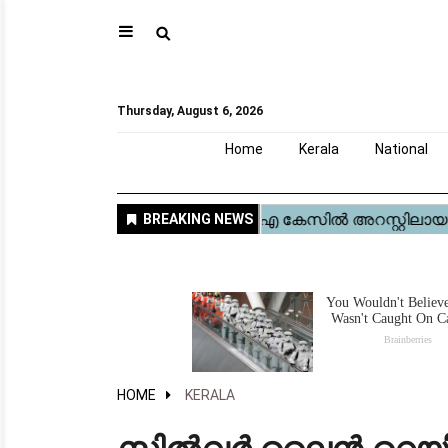
⚲
Home
Kerala
National
Gulf
World
Sports
Movies
Health
Automobile
Travel
Education
Novel
Business
Technology
Webstory
Thursday, August 6, 2026
Home
Kerala
National
HOME
KERALA