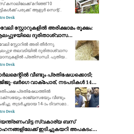
് കനാലിലേക്ക് മറിഞ്ഞ് 10
്ടികള്‍ക്ക് പരുക്ക്. ആളൂര്‍ സെന്റ്
സഫ് സ്‌കൂളിലെ ബസാണ്
tro Desk
ാലിലേക്ക് വീണത്. കുട്ടികളെ
വേലി സ്റ്റോറുകളിൽ അരിക്ഷാമം രൂക്ഷം:
ുപത്രിയിലേക്ക് മാറ്റിയെന്നാണ്
ലപ്പുഴയിലെ ദുരിതാശ്വാസ
വരം. ആരുട
്യാമ്പുകളുടെ പ്രവർത്തനം
വേലി സ്റ്റോറിൽ അരി തീർന്നു.
്രതിസന്ധിയിൽ
പ്പുഴ തലവടിയിൽ ദുരിതാശ്വാസ
യാമ്പുകളിൽ പ്രതിസന്ധി. പുതിയ
റ്റോക്കിനായി രാവിലെ എട്ടു മണി മുതൽ
tro Desk
്തിരിപ്പ്. ക്യാമ്പിൽ
ർലമെന്റിൽ വീണ്ടും പ്രതിഷേധക്കൊടി;
കാനാവാത്തവർ ഒരുമിച്ച് ഭക്ഷണം
ിജിജു–ഖർഗെ വാക്പോര്, നടപടികൾ 14-ാം
യ്ക്കുന്ന കഞ്ഞി
വസവും സ്തംഭിച്ചു
രതിപക്ഷ പ്രതിഷേധത്തിൽ
ക്സഭയും രാജ്യസഭയും വീണ്ടും
തംഭിച്ചു. തുടർച്ചയായ 14-ാം ദിവസമാണ്
ർലമെന്റ് നടപടികൾ തടസ്സപ്പെടുന്നത്.
tro Desk
ജെപി സമരത്തിലെ പൊലീസ്
ിയന്ത്രണംവിട്ട സ്വകാര്യ ബസ്
പടിയിൽ കേന്ദ്ര ആഭ്യന്തരമന്ത്രി
ാഹനങ്ങളിലേക്ക് ഇടിച്ചുകയറി അപകടം:
ിത് ഷായുടെ മ