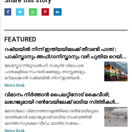
Share this story
FEATURED
റഷ്യയിൽ നിന്ന് ഇന്ത്യയിലേക്ക് തീവണ്ടി പാത!;
പാകിസ്താനും അഫ്ഗാനിസ്താനും വഴി പുതിയ റെയിൽ
പദ്ധതിയുമായി ഉപപ്രധാനമന്ത്രി മററ്റ് ഖൂസ്നൂലീൻ
മോസ്കോ/ന്യൂഡൽഹി: സമുദ്ര വ്യാപാര
പാതകളിലെ സംഘർഷങ്ങളും തടസ്സങ്ങളും
മറികടക്കാൻ റഷ്യയിൽ നിന്ന് ഇന്ത്യൻ
മഹാസമുദ്രത്തിലേക്കും ഇന്ത്യയിലേക്കും നേരിട്ട്
Metro Desk
റെയിൽ പാത നിർമ്മിക്കുന്നതിനുള്ള സാധ്യതകൾ
വിമാനം നിർത്താൻ പൈലറ്റിനോട് കൈവീശി;
പരിശോധിച്ച് വ
ലഗേജുമായി റൺവേയിലേക്ക് ഓടിയ സ്‌ത്രീകൾ
പിടിയിൽ
മോസ്‌കോ: വിമാനത്താവളത്തിലെ റൺവേയിലൂടെ
യാത്രക്കാർ ലഗേജുമായി ഓടിയ സംഭവത്തിൽ
കനത്ത സുരക്ഷാ വീഴ്ച. യാത്ര സമയം
കഴിഞ്ഞെത്തിയതിനെ തുടർന്ന് ഫ്‌ളൈറ്റ് നഷ്ടപ്പെട്ട
Metro Desk