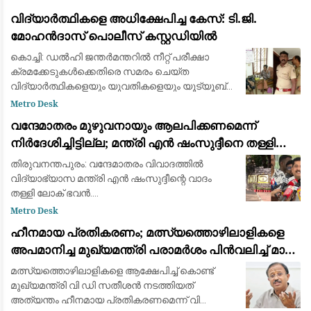
രണ്ട് സ്ത്രീകളാണ് വിമാനം പുറപ്പെടുന്നതിന് തൊട
വിദ്യാർത്ഥികളെ അധിക്ഷേപിച്ച കേസ്: ടി.ജി.
മോഹൻദാസ് പൊലീസ് കസ്റ്റഡിയിൽ
കൊച്ചി: ഡൽഹി ജന്തർമന്തറിൽ നീറ്റ് പരീക്ഷാ
ക്രമക്കേടുകൾക്കെതിരെ സമരം ചെയ്ത
വിദ്യാർത്ഥികളെയും യുവതികളെയും യൂട്യൂബ്
വീഡിയോയിലൂടെ അധിക്ഷേപിക്കുകയും വിദ്വേഷ
Metro Desk
പരാമർശം നടത്തുകയും ചെയ്ത കേസിൽ
വന്ദേമാതരം മുഴുവനായും ആലപിക്കണമെന്ന്
ബി.ജെ.പി പ്രൊഫഷണൽ
നിര്‍ദേശിച്ചിട്ടില്ല; മന്ത്രി എന്‍ ഷംസുദ്ദീനെ തള്ളി
ലോക് ഭവന്‍
തിരുവനന്തപുരം: വന്ദേമാതരം വിവാദത്തില്‍
വിദ്യാഭ്യാസ മന്ത്രി എന്‍ ഷംസുദ്ദീന്റെ വാദം
തള്ളി ലോക് ഭവന്‍.
സ്വാതന്ത്ര്യദിനാഘോഷത്തില്‍ വന്ദേമാതരം
Metro Desk
പൂര്‍ണമായി ആലപിക്കണമെന്ന നിര്‍ദേശം ചീഫ്
ഹീനമായ പ്രതികരണം; മത്സ്യത്തൊഴിലാളികളെ
സെക്രട്ടറിക്ക് നല്‍കി
അപമാനിച്ച മുഖ്യമന്ത്രി പരാമർശം പിൻവലിച്ച് മാപ്പ്
പറയണം: വി. മുരളീധരൻ
മത്സ്യത്തൊഴിലാളികളെ ആക്ഷേപിച്ച് കൊണ്ട്
മുഖ്യമന്ത്രി വി ഡി സതീശന്‍ നടത്തിയത്
അത്യന്തം ഹീനമായ പ്രതികരണമെന്ന് വി