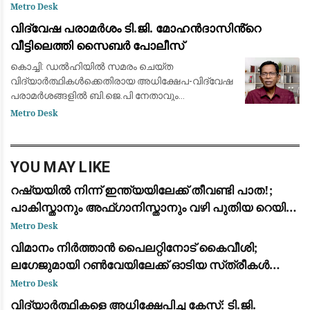
മുരളീധരന്‍ എംഎല്‍എ. മുഖ്യമന്ത്രി നടത്തിയ
Metro Desk
പരാമര്‍ശം പിന്‍വലിച്ച് മാപ്പ് പറയണമെന്നും
വിദ്വേഷ പരാമർശം ടി.ജി. മോഹൻദാസിൻ്റെ
അദ്ദേഹ
വീട്ടിലെത്തി സൈബർ പോലീസ്
കൊച്ചി: ഡൽഹിയിൽ സമരം ചെയ്ത
വിദ്യാർത്ഥികൾക്കെതിരായ അധിക്ഷേപ-വിദ്വേഷ
പരാമർശങ്ങളിൽ ബി.ജെ.പി നേതാവും
ആർ.എസ്.എസ് അനുകൂലിയുമായ ടി.ജി.
Metro Desk
മോഹൻദാസിനെ അറസ്റ്റ് ചെയ്യാൻ അന്വേഷണ
സംഘം വീട്ടിലെത്തി. തിരുവനന്തപുരം സി
YOU MAY LIKE
റഷ്യയിൽ നിന്ന് ഇന്ത്യയിലേക്ക് തീവണ്ടി പാത!;
പാകിസ്താനും അഫ്ഗാനിസ്താനും വഴി പുതിയ റെയിൽ
പദ്ധതിയുമായി ഉപപ്രധാനമന്ത്രി മററ്റ് ഖൂസ്നൂലീൻ
Metro Desk
വിമാനം നിർത്താൻ പൈലറ്റിനോട് കൈവീശി;
ലഗേജുമായി റൺവേയിലേക്ക് ഓടിയ സ്‌ത്രീകൾ
പിടിയിൽ
Metro Desk
വിദ്യാർത്ഥികളെ അധിക്ഷേപിച്ച കേസ്: ടി.ജി.