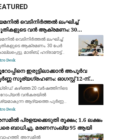
EATURED
െമനിൽ വെടിനിർത്തൽ ലംഘിച്ച്
ൂതികളുടെ വൻ ആക്രമണം: 30
ൈനികർ കൊല്ലപ്പെട്ടു; 2022-ന്
മനിൽ വെടിനിർത്തൽ ലംഘിച്ച്
ഷമുള്ള ഏറ്റവും വലിയ ഏറ്റുമുട്ടൽ
തികളുടെ ആക്രമണം. 30 പേർ
ല്ലപ്പെട്ടു. മാരിബ്, ഹദ്രാമൗട്ട്
ർണറേറ്റുകളിലെ യെമൻ
tro Desk
ർജൻസി ഫോഴ്‌സ് ക്യാമ്പുകൾക്ക്
ൂറോപ്പിനെ ഇരുട്ടിലാക്കാൻ അപൂർവ
രെയായിരുന്നു ആക്രമണം. 2022ന്
ർണ്ണ സൂര്യഗ്രഹണം: ഓഗസ്റ്റ് 12-ന്
ഷമുള്ള വലിയ ആക്രമണമാണിത്
്പെയിനിൽ പ്രകൃതിയുടെ വിസ്മയക്കാഴ്ച
്രിഡ്: കഴിഞ്ഞ 20 വർഷത്തിനിടെ
ൂറോപ്യൻ വൻകരയിൽ
ശ്യമാകുന്ന ആദ്യത്തെ പൂർണ്ണ
ര്യഗ്രഹണത്തിന് സാക്ഷ്യം
tro Desk
ിക്കാൻ ഒരുങ്ങി ശാസ്ത്രലോകവും
മിൽ പ്രളയക്കെടുതി രൂക്ഷം; 1.6 ലക്ഷം
ാശപ്രേമികളും. ഓഗസ്റ്റ് 12-നാണ്
േരെ ബാധിച്ചു, മരണസംഖ്യ 95 ആയി
്ദ്രൻ സൂര്യനെ പൂർണ്ണമായി മറയ്ക
വാഹത്തി: അസമിൽ