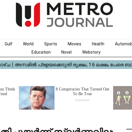
Gulf
World
Sports
Movies
Health
Automob
Education
Novel
Webstory