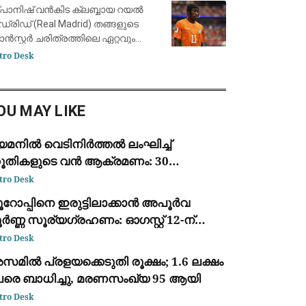
ാന്റിയാഗോ ബെർണബ്യൂവിൽ
പാനിഷ് വൻകിട ക്ലബ്ബായ റയൽ
ഡ്രിഡ് (Real Madrid) തങ്ങളുടെ
രാൻസ്ഫർ ചരിത്രത്തിലെ ഏറ്റവും
ർന്ന തുക നൽകി ഐവറി കോസ്റ്റ്
tro Desk
ങ് ഫോർവേഡ് യാൻ
യോമാൻഡെയെ (Yan Diomandé)
വന്തമാക്കി. ജർമ്മൻ ക്ലബ്ബായ
OU MAY LIKE
ർ.ബ
െമനിൽ വെടിനിർത്തൽ ലംഘിച്ച്
ൂതികളുടെ വൻ ആക്രമണം: 30
ൈനികർ കൊല്ലപ്പെട്ടു; 2022-ന്
tro Desk
ഷമുള്ള ഏറ്റവും വലിയ ഏറ്റുമുട്ടൽ
ൂറോപ്പിനെ ഇരുട്ടിലാക്കാൻ അപൂർവ
ർണ്ണ സൂര്യഗ്രഹണം: ഓഗസ്റ്റ് 12-ന്
്പെയിനിൽ പ്രകൃതിയുടെ വിസ്മയക്കാഴ്ച
tro Desk
മിൽ പ്രളയക്കെടുതി രൂക്ഷം; 1.6 ലക്ഷം
േരെ ബാധിച്ചു, മരണസംഖ്യ 95 ആയി
tro Desk