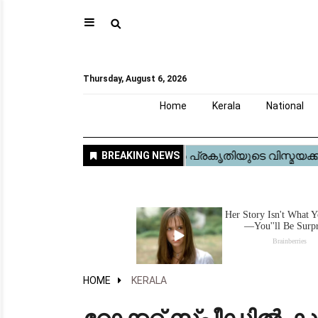
⚲
Home
Kerala
National
Gulf
World
Sports
Movies
Health
Automobile
Travel
Education
Novel
Business
Technology
Webstory
Thursday, August 6, 2026
Home
Kerala
National
HOME
KERALA