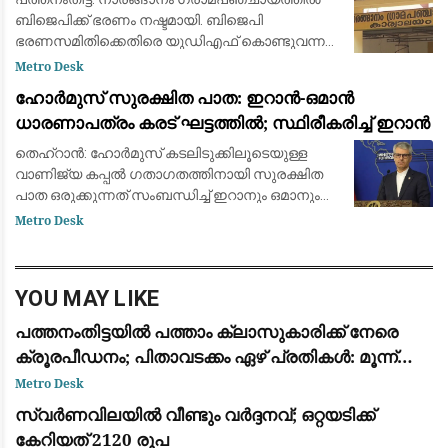
ബിജെപിക്ക് ഭരണം നഷ്ടമായി. ബിജെപി
ഭരണസമിതിക്കെതിരെ യുഡിഎഫ് കൊണ്ടുവന്ന
അവിശ്വാസ പ്രമേയം പാസായതോടെയാണ്
Metro Desk
ഭരണ മാറ്റത്തിന് വഴിയൊരുങ്ങിയത്.
ഹോർമുസ് സുരക്ഷിത പാത: ഇറാൻ-ഒമാൻ
നറുക്കെടുപ്പിലൂടെ അധികാരത്ത
ധാരണാപത്രം കരട് ഘട്ടത്തിൽ; സ്ഥിരീകരിച്ച് ഇറാൻ
തെഹ്‌റാൻ: ഹോർമുസ് കടലിടുക്കിലൂടെയുള്ള
വാണിജ്യ കപ്പൽ ഗതാഗതത്തിനായി സുരക്ഷിത
പാത ഒരുക്കുന്നത് സംബന്ധിച്ച് ഇറാനും ഒമാനും
തമ്മിൽ നടത്തുന്ന ചർച്ചകൾ അന്തിമ കരട്
Metro Desk
തയ്യാറാക്കൽ ഘട്ടത്തിലെത്തിയതായി ഇറാൻ
വിദേശകാ
YOU MAY LIKE
പത്തനംതിട്ടയിൽ പത്താം ക്ലാസുകാരിക്ക് നേരെ
ക്രൂരപീഡനം; പിതാവടക്കം ഏഴ് പ്രതികൾ: മൂന്ന്
പേർ അറസ്റ്റിൽ
Metro Desk
സ്വര്‍ണവിലയിൽ വീണ്ടും വർദ്ദനവ്; ഒറ്റയടിക്ക്
കേറിയത് 2120 രൂപ