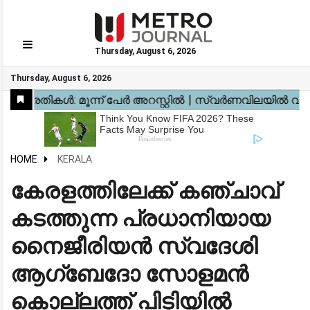
Thursday, August 6, 2026
GO
Thursday, August 6, 2026
Home
Kerala
National
Gulf
World
Sports
Movies
Health
Automobile
Travel
Education
Novel
Business
Technology
Webstory
HOME
KERALA
കേരളത്തിലേക്ക് കഞ്ചാവ്
കടത്തുന്ന പ്രധാനിയായ
നൈജീരിയന്‍ സ്വദേശി
ആഗ്‌ബേദോ സോളമൻ
കൊല്ലത്ത് പിടിയിൽ