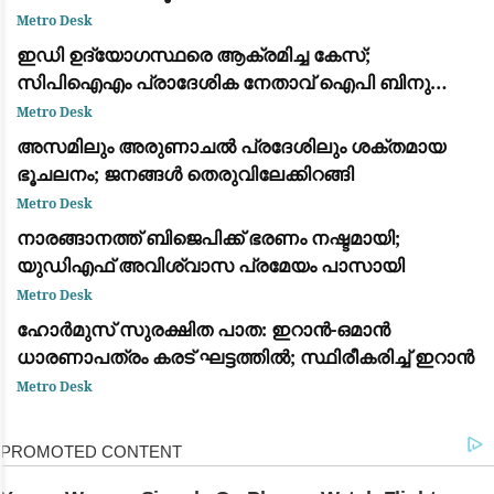
Metro Desk
ഇഡി ഉദ്യോഗസ്ഥരെ ആക്രമിച്ച കേസ്;
സിപിഐഎം പ്രാദേശിക നേതാവ് ഐപി ബിനു
ഉള്‍പ്പടെ അഞ്ച് പ്രതികള്‍ക്ക് ജാമ്യം
Metro Desk
അസമിലും അരുണാചൽ പ്രദേശിലും ശക്തമായ
ഭൂചലനം; ജനങ്ങൾ തെരുവിലേക്കിറങ്ങി
Metro Desk
നാരങ്ങാനത്ത് ബിജെപിക്ക് ഭരണം നഷ്ടമായി;
യുഡിഎഫ് അവിശ്വാസ പ്രമേയം പാസായി
Metro Desk
ഹോർമുസ് സുരക്ഷിത പാത: ഇറാൻ-ഒമാൻ
ധാരണാപത്രം കരട് ഘട്ടത്തിൽ; സ്ഥിരീകരിച്ച് ഇറാൻ
Metro Desk