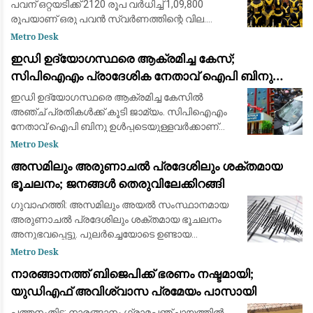
പവന് ഒറ്റയടിക്ക് 2120 രൂപ വർധിച്ച് 1,09,800
രൂപയാണ് ഒരു പവന്‍ സ്വര്‍ണത്തിന്റെ വില.
ഗ്രാമിന് ആനുപാതികമായി 265 രൂപയാണ്
Metro Desk
കൂടിയത്. 13,725 രൂപയാണ് ഒരു ഗ്രാം സ്വര്‍ണത
ഇഡി ഉദ്യോഗസ്ഥരെ ആക്രമിച്ച കേസ്;
സിപിഐഎം പ്രാദേശിക നേതാവ് ഐപി ബിനു
ഉള്‍പ്പടെ അഞ്ച് പ്രതികള്‍ക്ക് ജാമ്യം
ഇഡി ഉദ്യോഗസ്ഥരെ ആക്രമിച്ച കേസില്‍
അഞ്ച് പ്രതികള്‍ക്ക് കൂടി ജാമ്യം. സിപിഐഎം
നേതാവ് ഐപി ബിനു ഉള്‍പ്പടെയുള്ളവര്‍ക്കാണ്
ഹൈക്കോടതി ജാമ്യം അനുവദിച്ചത്. ഇതോടെ
Metro Desk
കേസില്‍ ജാമ്യം ലഭിച്ചവരുടെ എണ്ണം 24 ആയി. ഇ
അസമിലും അരുണാചൽ പ്രദേശിലും ശക്തമായ
ഡി
ഭൂചലനം; ജനങ്ങൾ തെരുവിലേക്കിറങ്ങി
ഗുവാഹത്തി: അസമിലും അയൽ സംസ്ഥാനമായ
അരുണാചൽ പ്രദേശിലും ശക്തമായ ഭൂചലനം
അനുഭവപ്പെട്ടു. പുലർച്ചെയോടെ ഉണ്ടായ
ഭൂചലനത്തെ തുടർന്ന് പരിഭ്രാന്തരായ ജനങ്ങൾ
Metro Desk
വീടുകളിൽ നിന്നും കെട്ടിടങ്ങളിൽ നിന്നും
നാരങ്ങാനത്ത് ബിജെപിക്ക് ഭരണം നഷ്ടമായി;
പുറത്തേക്ക് ഓടിരക
യുഡിഎഫ് അവിശ്വാസ പ്രമേയം പാസായി
പത്തനംതിട്ട: നാരങ്ങാനം ഗ്രാമപഞ്ചായത്തിൽ