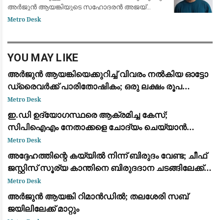
അർജുൻ ആയങ്കിയുടെ സഹോദരൻ അജയ്
ആയങ്കിയെ നടക്കാവ് പൊലീസ് അറസ്റ്റ് ചെയ്തു.
Metro Desk
സാമ്പത്തിക സഹായം നൽകിയതിനാണ്
നടപടിയെന്ന് പൊലീസ് അറിയിച്
YOU MAY LIKE
അർജുൻ ആയങ്കിയെക്കുറിച്ച് വിവരം നൽകിയ ഓട്ടോ
ഡ്രൈവർക്ക് പാരിതോഷികം; ഒരു ലക്ഷം രൂപ
നൽകാമെന്ന് ഒരു വ്യക്തി അറിയിച്ചുവെന്ന് രമേശ്
Metro Desk
ചെന്നിത്തല
ഇ.ഡി ഉദ്യോഗസ്ഥരെ ആക്രമിച്ച കേസ്;
സിപിഐഎം നേതാക്കളെ ചോദ്യം ചെയ്യാൻ
പൊലീസ്
Metro Desk
അദ്ദേഹത്തിന്റെ കയ്യിൽ നിന്ന് ബിരുദം വേണ്ട; ചീഫ്
ജസ്റ്റിസ് സൂര്യ കാന്തിനെ ബിരുദദാന ചടങ്ങിലേക്ക്
ക്ഷണിച്ചതിനെതിരെ നൽസാർ വിദ്യാർഥികളുടെ
Metro Desk
പ്രതിഷേധം
അർജുൻ ആയങ്കി റിമാൻഡിൽ; തലശേരി സബ്
ജയിലിലേക്ക് മാറ്റും