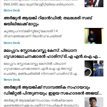
(NALSAR) ലോ യൂണിവേഴ്സിറ്റിയിലെ ബിരുദദാന
ചടങ്ങിൽ ചീഫ് ജസ്റ്റിസ് സൂര്യ കാന്തിനെ
Metro Desk
മുഖ്യാതിഥിയായി ക്ഷണിച്ചതിനെതിരെ
അർജുൻ ആയങ്കി റിമാൻഡിൽ; തലശേരി സബ്
വിദ്യാർഥികളുടെ ശ
ജയിലിലേക്ക് മാറ്റും
കൂത്തുപറമ്പ് മജിസ്ട്രേറ്റ് കോടതി 14
ദിവസത്തേക്കാണ് റിമാൻഡ് ചെയ്തത്
Metro Desk
മലപ്പുറം സ്ഫോടകവസ്തു കേസ്: പ്രധാന
ഗൂഢാലോചനക്കാരൻ ഹാരിസ് ടി.എ എൻ.ഐ.എ
കസ്റ്റഡിയിൽ
മലപ്പുറം സ്ഫോടകവസ്തു കേസിൽ പ്രധാന
ഗൂഢാലോചനക്കാരനെ എൻ.ഐ.എ അറസ്റ്റ്
ചെയ്തു. മഞ്ചേരിയിൽ നിന്നാണ് ഹാരിസ് ടി.എ
എന്നയാളെ അന്വേഷണ സംഘം പിടികൂടിയത്.
Metro Desk
ഇതോടെ ഈ കേസിൽ അറസ്റ്റിലായവരുടെ എണ്ണം
അർജുൻ ആയങ്കിക്ക് സാമ്പത്തിക സഹായവും
പത്തായി. മലപ്പുറത്തെ
ഡിജിറ്റൽ പിന്തുണയും; ഇളയ സഹോദരൻ അജയ്
ആയങ്കി അറസ്റ്റിൽ
അർജുൻ ആയങ്കിക്ക് സഹായം നൽകിയവരെ
കണ്ടെത്താനുള്ള പൊലീസ് നടപടികൾ തുടരുന്നു.