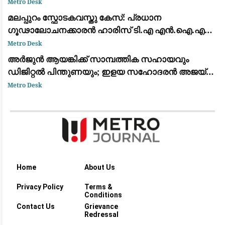
Metro Desk
മലപ്പുറം സ്ഫോടകവസ്തു കേസ്: പ്രധാന
ഗൂഢാലോചനക്കാരൻ ഹാരിസ് ടി.എ എൻ.ഐ.എ
കസ്റ്റഡിയിൽ
Metro Desk
അർജുൻ ആയങ്കിക്ക് സാമ്പത്തിക സഹായവും
ഡിജിറ്റൽ പിന്തുണയും; ഇളയ സഹോദരൻ അജയ്
ആയങ്കി അറസ്റ്റിൽ
Metro Desk
Home
About Us
Privacy Policy
Terms &
Conditions
Contact Us
Grievance
Redressal