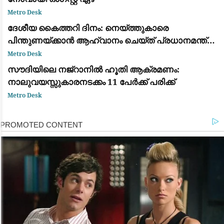
Metro Desk
ദേശീയ കൈത്തറി ദിനം: നെയ്ത്തുകാരെ
പിന്തുണയ്ക്കാൻ ആഹ്വാനം ചെയ്ത് പ്രധാനമന്ത്രി
നരേന്ദ്ര മോദി
Metro Desk
സൗദിയിലെ നജ്‌റാനിൽ ഹൂതി ആക്രമണം:
നാലുവയസ്സുകാരനടക്കം 11 പേർക്ക് പരിക്ക്
Metro Desk