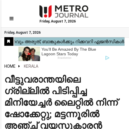
Friday, August 7, 2026
GO
Friday, August 7, 2026
Home
Kerala
National
Gulf
World
Sports
Movies
Health
Automobile
Travel
Education
Novel
Business
Technology
Webstory
HOME
KERALA
വീട്ടുവരാന്തയിലെ
ഗ്രില്ലിൽ പിടിപ്പിച്ച
മിനിയേച്ചർ ലൈറ്റിൽ നിന്ന്
ഷോക്കേറ്റു; മട്ടന്നൂരിൽ
അഞ്ച് വയസുകാരൻ