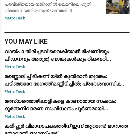
പ്രവിശ്യയായ നജ്‌റാനിൽ യെമനിലെ ഹൂതി
വിമതർ നടത്തിയ ആക്രമണത്തിൽ
നാലുവയസ്സുകാരൻ ഉൾപ്പെടെ 11 പേർക്ക്
Metro Desk
പരിക്കേറ്റു. ജനവാസ മേഖലകളെയും
സാധാരണക്കാരെയും ലക്ഷ്യമിട്ട് വ്യാ
YOU MAY LIKE
വായ്പാ തിരിച്ചടവ് വൈകിയാൽ ഭീഷണിയും
പീഡനവും അരുത്; ബാങ്കുകൾക്കും റിക്കവറി
ഏജൻസികൾക്കും കർശന നിയന്ത്രണങ്ങളുമായി
Metro Desk
ആർ.ബി.ഐ
മണ്ണൊലിപ്പ് ഭീഷണിയിൽ കുതിരാൻ തുരങ്കം:
പടിഞ്ഞാറേ ഭാഗത്ത് മണ്ണിടിച്ചിൽ; പ്രദേശവാസികളും
യാത്രക്കാരും ആശങ്കയിൽ
Metro Desk
മത്സ്യത്തൊഴിലാളികളെ കാണാതായ സംഭവം:
ദുരന്തനിവാരണ സംവിധാനം പൂർണമായി
പരാജയപ്പെട്ടു; കടുത്ത വിമർശനവുമായി ഫാ. യൂജിൻ
Metro Desk
പെരേര
കരിപ്പൂർ വിമാനാപകടത്തിന് ഇന്ന് ആറാണ്ട്: മാറാത്ത
നോവായി ഓഗസ്റ്റ് ഏഴ്