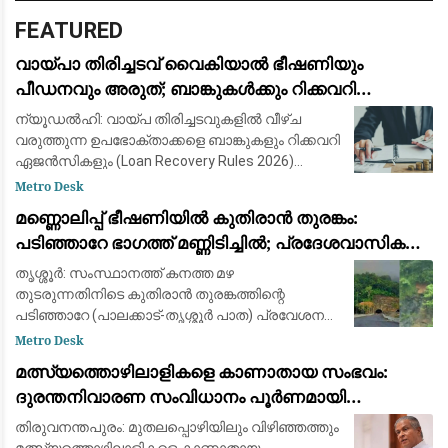
FEATURED
വായ്പാ തിരിച്ചടവ് വൈകിയാൽ ഭീഷണിയും
പീഡനവും അരുത്; ബാങ്കുകൾക്കും റിക്കവറി
ഏജൻസികൾക്കും കർശന നിയന്ത്രണങ്ങളുമായി
ന്യൂഡൽഹി: വായ്പ തിരിച്ചടവുകളിൽ വീഴ്ച
ആർ.ബി.ഐ
വരുത്തുന്ന ഉപഭോക്താക്കളെ ബാങ്കുകളും റിക്കവറി
ഏജൻസികളും (Loan Recovery Rules 2026)
മാനസികമായി പീഡിപ്പിക്കുന്നതും
Metro Desk
ഭീഷണിപ്പെടുത്തുന്നതും തടയാൻ പുതിയ കർശന
മണ്ണൊലിപ്പ് ഭീഷണിയിൽ കുതിരാൻ തുരങ്കം:
മാർഗ്ഗനിർദ്
പടിഞ്ഞാറേ ഭാഗത്ത് മണ്ണിടിച്ചിൽ; പ്രദേശവാസികളും
യാത്രക്കാരും ആശങ്കയിൽ
തൃശ്ശൂർ: സംസ്ഥാനത്ത് കനത്ത മഴ
തുടരുന്നതിനിടെ കുതിരാൻ തുരങ്കത്തിന്റെ
പടിഞ്ഞാറേ (പാലക്കാട്-തൃശ്ശൂർ പാത) പ്രവേശന
കവാടത്തിന് സമീപം ശക്തമായ മണ്ണിടിച്ചിൽ.
Metro Desk
തുടർച്ചയായി പെയ്യുന്ന മഴയിൽ തുരങ്കത്തിന്
മത്സ്യത്തൊഴിലാളികളെ കാണാതായ സംഭവം:
മുകളിലെ മ
ദുരന്തനിവാരണ സംവിധാനം പൂർണമായി
പരാജയപ്പെട്ടു; കടുത്ത വിമർശനവുമായി ഫാ. യൂജിൻ
തിരുവനന്തപുരം: മുതലപ്പൊഴിയിലും വിഴിഞ്ഞത്തും
പെരേര