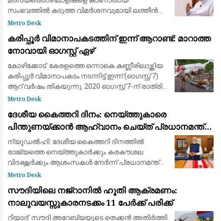
മത്സ്യത്തൊഴിലാളികളെ കാണാതായ
സംഭവത്തില്‍ കടുത്ത വിമര്‍ശനവുമായി ലത്തീന്‍
സഭ വികാരി ജനറല്‍ ഫാ. യൂജിന്‍ പെരേര. സംഭവം
Metro Desk
ആവര്‍ത്തിക്കുന്നത് ഭരണകൂടത്തിന്റെ കെടുകാര്
കരിപ്പൂർ വിമാനാപകടത്തിന് ഇന്ന് ആറാണ്ട്: മാറാത്ത
നോവായി ഓഗസ്റ്റ് ഏഴ്
കോഴിക്കോട്: കേരളത്തെ ഒന്നാകെ കണ്ണീരിലാഴ്ത്തിയ
കരിപ്പൂർ വിമാനാപകടം നടന്നിട്ട് ഇന്ന് (ഓഗസ്റ്റ് 7)
ആറ് വർഷം തികയുന്നു. 2020 ഓഗസ്റ്റ് 7-ന് രാത്രി
കനത്ത മഴയത്ത് ദുബായിൽ നിന്ന് എത്തിയ എയർ
Metro Desk
ഇന്ത്യ എക്സ്പ്രസ്
ദേശീയ കൈത്തറി ദിനം: നെയ്ത്തുകാരെ
പിന്തുണയ്ക്കാൻ ആഹ്വാനം ചെയ്ത് പ്രധാനമന്ത്രി
നരേന്ദ്ര മോദി
ന്യൂഡൽഹി: ദേശീയ കൈത്തറി ദിനത്തിൽ
രാജ്യത്തെ നെയ്ത്തുകാർക്കും കരകൗശല
വിദഗ്ദ്ധർക്കും ആശംസകൾ നേർന്ന് പ്രധാനമന്ത്രി
നരേന്ദ്ര മോദി. ഇന്ത്യയുടെ സമ്പന്നമായ
Metro Desk
കൈത്തറി പാരമ്പര്യത്തെയും അതിനായി ജീവിതം
സൗദിയിലെ നജ്‌റാനിൽ ഹൂതി ആക്രമണം:
മാറ്റിവെച്ച
നാലുവയസ്സുകാരനടക്കം 11 പേർക്ക് പരിക്ക്
റിയാദ്: സൗദി അറേബ്യയുടെ തെക്കൻ അതിർത്തി