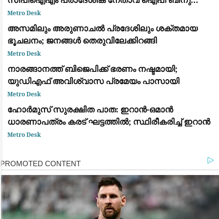
ഉള്‍പ്പടെ അഞ്ച് പ്രതികള്‍ക്ക് ജാമ്യം
Metro Desk
അസമിലും അരുണാചൽ പ്രദേശിലും ശക്തമായ
ഭൂചലനം; ജനങ്ങൾ തെരുവിലേക്കിറങ്ങി
Metro Desk
നാരങ്ങാനത്ത് ബിജെപിക്ക് ഭരണം നഷ്ടമായി;
യുഡിഎഫ് അവിശ്വാസ പ്രമേയം പാസായി
Metro Desk
ഹോർമുസ് സുരക്ഷിത പാത: ഇറാൻ-ഒമാൻ
ധാരണാപത്രം കരട് ഘട്ടത്തിൽ; സ്ഥിരീകരിച്ച് ഇറാൻ
Metro Desk