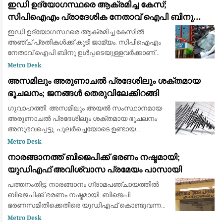
ഇഡി ഉദ്യോഗസ്ഥരെ ആക്രമിച്ച കേസ്;
സിപിഐഎം പ്രാദേശിക നേതാവ് ഐപി ബിനു
ഉള്‍പ്പടെ അഞ്ച് പ്രതികള്‍ക്ക് ജാമ്യം
ഇഡി ഉദ്യോഗസ്ഥരെ ആക്രമിച്ച കേസില്‍
അഞ്ച് പ്രതികള്‍ക്ക് കൂടി ജാമ്യം. സിപിഐഎം
നേതാവ് ഐപി ബിനു ഉള്‍പ്പടെയുള്ളവര്‍ക്കാണ്
ഹൈക്കോടതി ജാമ്യം അനുവദിച്ചത്. ഇതോടെ
Metro Desk
കേസില്‍ ജാമ്യം ലഭിച്ചവരുടെ എണ്ണം 24 ആയി. ഇ
അസമിലും അരുണാചൽ പ്രദേശിലും ശക്തമായ
ഡി
ഭൂചലനം; ജനങ്ങൾ തെരുവിലേക്കിറങ്ങി
ഗുവാഹത്തി: അസമിലും അയൽ സംസ്ഥാനമായ
അരുണാചൽ പ്രദേശിലും ശക്തമായ ഭൂചലനം
അനുഭവപ്പെട്ടു. പുലർച്ചെയോടെ ഉണ്ടായ
ഭൂചലനത്തെ തുടർന്ന് പരിഭ്രാന്തരായ ജനങ്ങൾ
Metro Desk
വീടുകളിൽ നിന്നും കെട്ടിടങ്ങളിൽ നിന്നും
നാരങ്ങാനത്ത് ബിജെപിക്ക് ഭരണം നഷ്ടമായി;
പുറത്തേക്ക് ഓടിരക
യുഡിഎഫ് അവിശ്വാസ പ്രമേയം പാസായി
പത്തനംതിട്ട: നാരങ്ങാനം ഗ്രാമപഞ്ചായത്തിൽ
ബിജെപിക്ക് ഭരണം നഷ്ടമായി. ബിജെപി
ഭരണസമിതിക്കെതിരെ യുഡിഎഫ് കൊണ്ടുവന്ന
അവിശ്വാസ പ്രമേയം പാസായതോടെയാണ്
Metro Desk