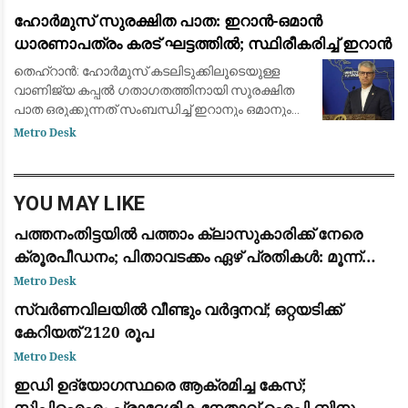
ഭരണ മാറ്റത്തിന് വഴിയൊരുങ്ങിയത്.
ഹോർമുസ് സുരക്ഷിത പാത: ഇറാൻ-ഒമാൻ
നറുക്കെടുപ്പിലൂടെ അധികാരത്ത
ധാരണാപത്രം കരട് ഘട്ടത്തിൽ; സ്ഥിരീകരിച്ച് ഇറാൻ
തെഹ്‌റാൻ: ഹോർമുസ് കടലിടുക്കിലൂടെയുള്ള
വാണിജ്യ കപ്പൽ ഗതാഗതത്തിനായി സുരക്ഷിത
പാത ഒരുക്കുന്നത് സംബന്ധിച്ച് ഇറാനും ഒമാനും
തമ്മിൽ നടത്തുന്ന ചർച്ചകൾ അന്തിമ കരട്
Metro Desk
തയ്യാറാക്കൽ ഘട്ടത്തിലെത്തിയതായി ഇറാൻ
വിദേശകാ
YOU MAY LIKE
പത്തനംതിട്ടയിൽ പത്താം ക്ലാസുകാരിക്ക് നേരെ
ക്രൂരപീഡനം; പിതാവടക്കം ഏഴ് പ്രതികൾ: മൂന്ന്
പേർ അറസ്റ്റിൽ
Metro Desk
സ്വര്‍ണവിലയിൽ വീണ്ടും വർദ്ദനവ്; ഒറ്റയടിക്ക്
കേറിയത് 2120 രൂപ
Metro Desk
ഇഡി ഉദ്യോഗസ്ഥരെ ആക്രമിച്ച കേസ്;
സിപിഐഎം പ്രാദേശിക നേതാവ് ഐപി ബിനു