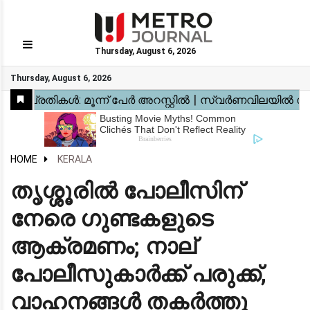
Thursday, August 6, 2026
GO
Thursday, August 6, 2026
Home
Kerala
National
Gulf
World
Sports
Movies
Health
Automobile
Travel
Education
Novel
Business
Technology
Webstory
HOME
KERALA
തൃശ്ശൂരിൽ പോലീസിന്
നേരെ ഗുണ്ടകളുടെ
ആക്രമണം; നാല്
പോലീസുകാർക്ക് പരുക്ക്,
വാഹനങ്ങൾ തകർത്തു