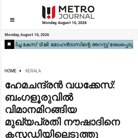
Monday, August 10, 2026
GO
Monday, August 10, 2026
Home
Kerala
National
Gulf
World
Sports
Movies
Health
Automobile
Travel
Education
Novel
Business
Technology
Webstory
HOME
KERALA
ഹേമചന്ദ്രൻ വധക്കേസ്:
ബംഗളൂരുവിൽ
വിമാനമിറങ്ങിയ
മുഖ്യപ്രതി നൗഷാദിനെ
കസ്റ്റഡിയിലെടുത്തു