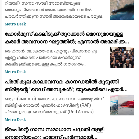
റിയാദ് / സനാ: സൗദി അറേബ്യയുടെ
തെക്കുപടിഞ്ഞാറൻ മേഖലയായ ജിസാനിൽ
പ്രവർത്തിക്കുന്ന സൗദി അരാംകോയുടെ പ്രമുഖ
എണ്ണശുദ്ധീകരണ ശാലയ്ക്ക് (Aramco Refinery)
Metro Desk
നേരെ ആക്രമണം നടത്തിയതായി യെമനിലെ
ഹോർമുസ് കടലിടുക്ക് തുറക്കാൻ ഒമാനുമായുള്ള
ഇറാന്റെ പിന്തുണയുള്ള ഹ
കരാർ അവസാന ഘട്ടത്തിൽ; എന്നാൽ അമേരിക്ക
നിബന്ധനകൾ പാലിക്കണമെന്ന് ഇറാൻ
ടെഹ്‌റാൻ: ലോകത്തിലെ ഏറ്റവും പ്രധാനപ്പെട്ട
എണ്ണ ഗതാഗത പാതയായ ഹോർമുസ്
കടലിടുക്കിലൂടെയുള്ള കപ്പൽ ഗതാഗതം
പുനഃസ്ഥാപിക്കുന്നതിനായി ഒമാനുമായി നടത്തുന്ന
Metro Desk
ചർച്ചകൾ അന്തിമ ഘട്ടത്തിലാണെന്ന് ഇറാൻ.
പ്രതികൂല കാലാവസ്ഥ: കാനഡയിൽ കുടുങ്ങി
എന്നാൽ കടലിടുക്ക
ബ്രിട്ടന്റെ 'റെഡ് അമ്പുകൾ'; യുകെയിലെ എയർ
ഷോകൾ റദ്ദാക്കി
ഓട്ടവ (കാനഡ): മോശം കാലാവസ്ഥയെത്തുടർന്ന്
ബ്രിട്ടീഷ് റോയൽ എയർഫോഴ്‌സിന്റെ (RAF)
പ്രശസ്തമായ 'റെഡ് അമ്പുകൾ' (Red Arrows)
എയറോബാറ്റിക് ടീം വിമാനങ്ങൾ കാനഡയിൽ
Metro Desk
കുടുങ്ങി. അമേരിക്കൻ പര്യടനത്തിന് ശേഷം
ട്രംപിന്റെ ഗാസ സമാധാന പദ്ധതി തള്ളി
യുകെയിലേക്
നെതന്യാഹു; ഹമാസ് പൂർണമായി