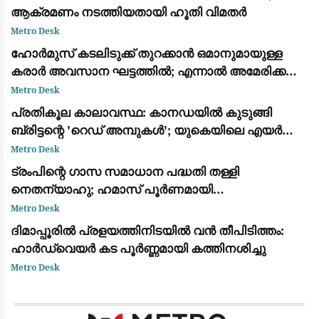
ആക്രമണം നടത്തിയതായി ഹൂതി വിമതർ
Metro Desk
ഹോർമുസ് കടലിടുക്ക് തുറക്കാൻ ഒമാനുമായുള്ള
കരാർ അവസാന ഘട്ടത്തിൽ; എന്നാൽ അമേരിക്ക
നിബന്ധനകൾ പാലിക്കണമെന്ന് ഇറാൻ
Metro Desk
പ്രതികൂല കാലാവസ്ഥ: കാനഡയിൽ കുടുങ്ങി
ബ്രിട്ടന്റെ 'റെഡ് അമ്പുകൾ'; യുകെയിലെ എയർ
ഷോകൾ റദ്ദാക്കി
Metro Desk
ട്രംപിന്റെ ഗാസ സമാധാന പദ്ധതി തള്ളി
നെതന്യാഹു; ഹമാസ് പൂർണമായി
നിരായുധീകരിക്കും വരെ സൈന്യം പിന്മാറില്ലെന്ന്
Metro Desk
ഇസ്രായേൽ
ദിമാപ്പൂരിൽ പ്രളയത്തിനിടയിൽ വൻ തീപിടിത്തം:
ഹാർഡ്‌വെയർ കട പൂർണ്ണമായി കത്തിനശിച്ചു
Metro Desk