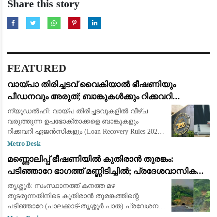
Share this story
FEATURED
വായ്പാ തിരിച്ചടവ് വൈകിയാൽ ഭീഷണിയും
പീഡനവും അരുത്; ബാങ്കുകൾക്കും റിക്കവറി
ഏജൻസികൾക്കും കർശന നിയന്ത്രണങ്ങളുമായി
ന്യൂഡൽഹി: വായ്പ തിരിച്ചടവുകളിൽ വീഴ്ച
ആർ.ബി.ഐ
വരുത്തുന്ന ഉപഭോക്താക്കളെ ബാങ്കുകളും
റിക്കവറി ഏജൻസികളും (Loan Recovery Rules 2026)
മാനസികമായി പീഡിപ്പിക്കുന്നതും
Metro Desk
ഭീഷണിപ്പെടുത്തുന്നതും തടയാൻ പുതിയ കർശന
മണ്ണൊലിപ്പ് ഭീഷണിയിൽ കുതിരാൻ തുരങ്കം:
മാർഗ്ഗനിർദ്
പടിഞ്ഞാറേ ഭാഗത്ത് മണ്ണിടിച്ചിൽ; പ്രദേശവാസികളും
യാത്രക്കാരും ആശങ്കയിൽ
തൃശ്ശൂർ: സംസ്ഥാനത്ത് കനത്ത മഴ
തുടരുന്നതിനിടെ കുതിരാൻ തുരങ്കത്തിന്റെ
പടിഞ്ഞാറേ (പാലക്കാട്-തൃശ്ശൂർ പാത) പ്രവേശന
കവാടത്തിന് സമീപം ശക്തമായ മണ്ണിടിച്ചിൽ.