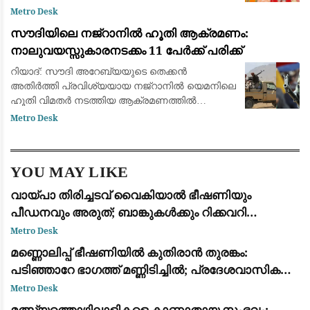
നരേന്ദ്ര മോദി. ഇന്ത്യയുടെ സമ്പന്നമായ
Metro Desk
കൈത്തറി പാരമ്പര്യത്തെയും അതിനായി ജീവിതം
സൗദിയിലെ നജ്‌റാനിൽ ഹൂതി ആക്രമണം:
മാറ്റിവെച്ച
നാലുവയസ്സുകാരനടക്കം 11 പേർക്ക് പരിക്ക്
റിയാദ്: സൗദി അറേബ്യയുടെ തെക്കൻ
അതിർത്തി പ്രവിശ്യയായ നജ്‌റാനിൽ യെമനിലെ
ഹൂതി വിമതർ നടത്തിയ ആക്രമണത്തിൽ
നാലുവയസ്സുകാരൻ ഉൾപ്പെടെ 11 പേർക്ക്
Metro Desk
പരിക്കേറ്റു. ജനവാസ മേഖലകളെയും
സാധാരണക്കാരെയും ലക്ഷ്യമിട്ട് വ്യാ
YOU MAY LIKE
വായ്പാ തിരിച്ചടവ് വൈകിയാൽ ഭീഷണിയും
പീഡനവും അരുത്; ബാങ്കുകൾക്കും റിക്കവറി
ഏജൻസികൾക്കും കർശന നിയന്ത്രണങ്ങളുമായി
Metro Desk
ആർ.ബി.ഐ
മണ്ണൊലിപ്പ് ഭീഷണിയിൽ കുതിരാൻ തുരങ്കം:
പടിഞ്ഞാറേ ഭാഗത്ത് മണ്ണിടിച്ചിൽ; പ്രദേശവാസികളും
യാത്രക്കാരും ആശങ്കയിൽ
Metro Desk
മത്സ്യത്തൊഴിലാളികളെ കാണാതായ സംഭവം: