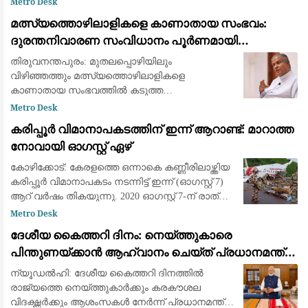
Metro Desk
തുടർച്ചയായി പെയ്യുന്ന മഴയിൽ തുരങ്കത്തിന്
മത്സ്യത്തൊഴിലാളികളെ കാണാതായ സംഭവം:
മുകളിലെ മ
ദുരന്തനിവാരണ സംവിധാനം പൂർണമായി
പരാജയപ്പെട്ടു; കടുത്ത വിമർശനവുമായി ഫാ. യൂജിൻ
തിരുവനന്തപുരം: മുതലപ്പൊഴിയിലും
പെരേര
വിഴിഞ്ഞത്തും മത്സ്യത്തൊഴിലാളികളെ
കാണാതായ സംഭവത്തില്‍ കടുത്ത
വിമര്‍ശനവുമായി ലത്തീന്‍ സഭ വികാരി ജനറല്‍
Metro Desk
ഫാ. യൂജിന്‍ പെരേര. സംഭവം ആവര്‍ത്തിക്കുന്നത്
കരിപ്പൂർ വിമാനാപകടത്തിന് ഇന്ന് ആറാണ്ട്: മാറാത്ത
ഭരണകൂടത്തിന്റെ കെടുകാര്
നോവായി ഓഗസ്റ്റ് ഏഴ്
കോഴിക്കോട്: കേരളത്തെ ഒന്നാകെ കണ്ണീരിലാഴ്ത്തിയ
കരിപ്പൂർ വിമാനാപകടം നടന്നിട്ട് ഇന്ന് (ഓഗസ്റ്റ് 7)
ആറ് വർഷം തികയുന്നു. 2020 ഓഗസ്റ്റ് 7-ന് രാത്രി
കനത്ത മഴയത്ത് ദുബായിൽ നിന്ന് എത്തിയ എയർ
Metro Desk
ഇന്ത്യ എക്സ്പ്രസ്
ദേശീയ കൈത്തറി ദിനം: നെയ്ത്തുകാരെ
പിന്തുണയ്ക്കാൻ ആഹ്വാനം ചെയ്ത് പ്രധാനമന്ത്രി
നരേന്ദ്ര മോദി
ന്യൂഡൽഹി: ദേശീയ കൈത്തറി ദിനത്തിൽ
രാജ്യത്തെ നെയ്ത്തുകാർക്കും കരകൗശല
വിദഗ്ദ്ധർക്കും ആശംസകൾ നേർന്ന് പ്രധാനമന്ത്രി