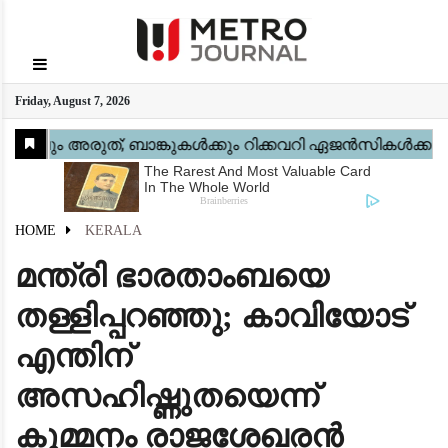
GO
Friday, August 7, 2026
Home
Kerala
National
Gulf
World
Sports
Movies
Health
Automobile
Travel
Education
Novel
Business
Technology
Webstory
HOME
KERALA
മന്ത്രി ഭാരതാംബയെ
തള്ളിപ്പറഞ്ഞു; കാവിയോട്
എന്തിന്
അസഹിഷ്ണുതയെന്ന്
കുമ്മനം രാജശേഖരൻ