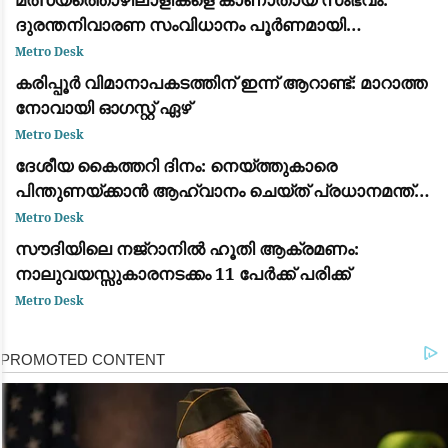
ദുരന്തനിവാരണ സംവിധാനം പൂർണമായി
പരാജയപ്പെട്ടു; കടുത്ത വിമർശനവുമായി ഫാ. യൂജിൻ
Metro Desk
പെരേര
കരിപ്പൂർ വിമാനാപകടത്തിന് ഇന്ന് ആറാണ്ട്: മാറാത്ത
നോവായി ഓഗസ്റ്റ് ഏഴ്
Metro Desk
ദേശീയ കൈത്തറി ദിനം: നെയ്ത്തുകാരെ
പിന്തുണയ്ക്കാൻ ആഹ്വാനം ചെയ്ത് പ്രധാനമന്ത്രി
നരേന്ദ്ര മോദി
Metro Desk
സൗദിയിലെ നജ്‌റാനിൽ ഹൂതി ആക്രമണം:
നാലുവയസ്സുകാരനടക്കം 11 പേർക്ക് പരിക്ക്
Metro Desk