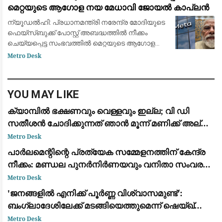
മെറ്റയുടെ ആഗോള നയ മേധാവി ജോയൽ കാപ്ലൻ
ന്യൂഡൽഹി: പ്രധാനമന്ത്രി നരേന്ദ്ര മോദിയുടെ
ഫെയ്സ്ബുക്ക് പോസ്റ്റ് അബദ്ധത്തിൽ നീക്കം
ചെയ്യപ്പെട്ട സംഭവത്തിൽ മെറ്റയുടെ ആഗോള
നയ മേധാവി ജോയൽ കാപ്ലൻ കേന്ദ്ര
Metro Desk
സർക്കാരിനോട് ക്ഷമാപണം നടത്തി. ബുധനാഴ്ച
കേന്ദ്ര ഇ
YOU MAY LIKE
ക്യാമ്പിൽ ഭക്ഷണവും വെള്ളവും ഇല്ല; വി ഡി
സതീശൻ ചോദിക്കുന്നത് ഞാൻ മൂന്ന് മണിക്ക് അല്ലെ
ഭക്ഷണം കഴിച്ചത്: വിമർശിച്ച് എം വി ഗോവിന്ദൻ
Metro Desk
പാർലമെന്റിന്റെ പ്രത്യേക സമ്മേളനത്തിന് കേന്ദ്ര
നീക്കം: മണ്ഡല പുനർനിർണയവും വനിതാ സംവരണ
ഭേദഗതിയും അജണ്ടയിൽ
Metro Desk
'ജനങ്ങളിൽ എനിക്ക് പൂർണ്ണ വിശ്വാസമുണ്ട്':
ബംഗ്ലാദേശിലേക്ക് മടങ്ങിയെത്തുമെന്ന് ഷെയ്ഖ്
ഹസീന
Metro Desk