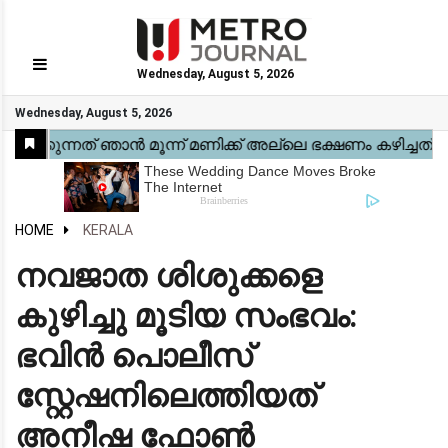
Wednesday, August 5, 2026
GO
Wednesday, August 5, 2026
Home
Kerala
National
Gulf
World
Sports
Movies
Health
Automobile
Travel
Education
Novel
Business
Technology
Webstory
HOME
KERALA
നവജാത ശിശുക്കളെ
കുഴിച്ചു മൂടിയ സംഭവം:
ഭവിൻ പൊലീസ്
സ്റ്റേഷനിലെത്തിയത്
അനീഷ ഫോൺ