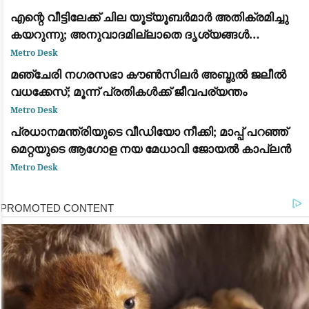
എന്റെ വീട്ടിലേക്ക് ചില യൂട്യൂബർമാർ അതിക്രമിച്ചു
കയറുന്നു; അനുവാദമില്ലാതെ ദൃശ്യങ്ങൾ
പകർത്തുന്നു: സുരക്ഷയിൽ ആശങ്കയെന്ന്
Metro Desk
സൗരവ്ദാസ്
മഞ്ചേരി നഗരസഭാ കൗൺസിലർ അബ്ദുൽ ജലീൽ
വധക്കേസ്; മൂന്ന് പ്രതികൾക്ക് ജീവപര്യന്തം
Metro Desk
പ്രധാനമന്ത്രിയുടെ വീഡിയോ നീക്കി; മാപ്പ് പറഞ്ഞ്
മെറ്റയുടെ ആഗോള നയ മേധാവി ജോയൽ കാപ്ലൻ
Metro Desk