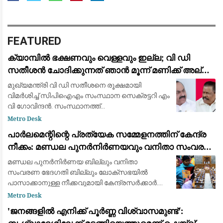
FEATURED
ക്യാമ്പിൽ ഭക്ഷണവും വെള്ളവും ഇല്ല; വി ഡി
സതീശൻ ചോദിക്കുന്നത് ഞാൻ മൂന്ന് മണിക്ക് അല്ലെ
ഭക്ഷണം കഴിച്ചത്: വിമർശിച്ച് എം വി ഗോവിന്ദൻ
മുഖ്യമന്ത്രി വി ഡി സതീശനെ രൂക്ഷമായി
വിമർശിച്ച് സിപിഐഎം സംസ്ഥാന സെക്രട്ടറി എം
വി ഗോവിന്ദൻ. സംസ്ഥാനത്ത്
കാലവര്‍ഷക്കെടുതിയില്‍ പ്രവർത്തിക്കുന്ന
Metro Desk
ക്യാമ്പുകളുടെ അവസ്ഥ പരിതാപകരമാണെന്ന്
പാർലമെന്റിന്റെ പ്രത്യേക സമ്മേളനത്തിന് കേന്ദ്ര
എം വി ഗോവിന്ദൻ പറഞ്ഞു
നീക്കം: മണ്ഡല പുനർനിർണയവും വനിതാ സംവരണ
ഭേദഗതിയും അജണ്ടയിൽ
മണ്ഡല പുനർനിർണയ ബില്ലും വനിതാ
സംവരണ ഭേദഗതി ബില്ലും ലോക്സഭയിൽ
പാസാക്കാനുള്ള നീക്കവുമായി കേന്ദ്രസർക്കാർ.
ഇതിനായി ഈ മാസം 16 മുതൽ 18 വരെ
Metro Desk
പ്രത്യേക പാർലമെന്റ് സമ്മേളനം വിളിക്കാനാണ്
'ജനങ്ങളിൽ എനിക്ക് പൂർണ്ണ വിശ്വാസമുണ്ട്':
തീരുമാനം. ഭരണഘടനാ ഭേദഗതി