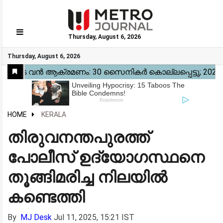
Thursday, August 6, 2026
GO
Thursday, August 6, 2026
Home
Kerala
National
Gulf
World
Sports
Movies
Health
Automobile
Travel
Education
Novel
Business
Technology
Webstory
HOME
KERALA
തിരുവനന്തപുരത്ത്
പോലീസ് ഉദ്യോഗസ്ഥനെ
തൂങ്ങിമരിച്ച നിലയിൽ
കണ്ടെത്തി
By
MJ Desk
Jul 11, 2025, 15:21 IST