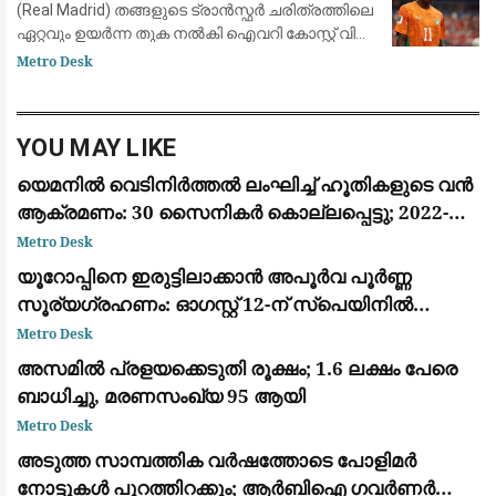
(Real Madrid) തങ്ങളുടെ ട്രാൻസ്ഫർ ചരിത്രത്തിലെ
ഏറ്റവും ഉയർന്ന തുക നൽകി ഐവറി കോസ്റ്റ് വിങ്
ഫോർവേഡ് യാൻ ദിയോമാൻഡെയെ (Yan
Metro Desk
Diomandé) സ്വന്തമാക്കി. ജർമ്മൻ ക്ലബ്ബായ
ആർ.ബ
YOU MAY LIKE
യെമനിൽ വെടിനിർത്തൽ ലംഘിച്ച് ഹൂതികളുടെ വൻ
ആക്രമണം: 30 സൈനികർ കൊല്ലപ്പെട്ടു; 2022-ന്
ശേഷമുള്ള ഏറ്റവും വലിയ ഏറ്റുമുട്ടൽ
Metro Desk
യൂറോപ്പിനെ ഇരുട്ടിലാക്കാൻ അപൂർവ പൂർണ്ണ
സൂര്യഗ്രഹണം: ഓഗസ്റ്റ് 12-ന് സ്പെയിനിൽ
പ്രകൃതിയുടെ വിസ്മയക്കാഴ്ച
Metro Desk
അസമിൽ പ്രളയക്കെടുതി രൂക്ഷം; 1.6 ലക്ഷം പേരെ
ബാധിച്ചു, മരണസംഖ്യ 95 ആയി
Metro Desk
അടുത്ത സാമ്പത്തിക വർഷത്തോടെ പോളിമർ
നോട്ടുകൾ പുറത്തിറക്കും; ആർബിഐ ഗവർണർ