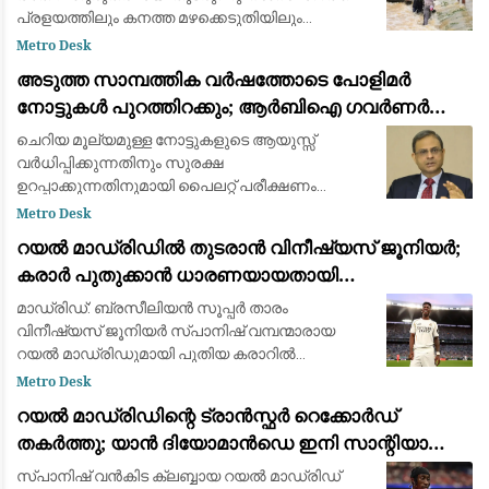
പ്രളയത്തിലും കനത്ത മഴക്കെടുതിയിലും
മരിച്ചവരുടെ എണ്ണം 95 ആയി ഉയർന്നു. 14
Metro Desk
ജില്ലകളിലായി 1.6 ലക്ഷത്തിലധികം (1,60,000)
അടുത്ത സാമ്പത്തിക വർഷത്തോടെ പോളിമർ
ആളുകളെയാണ് വെള്
നോട്ടുകൾ പുറത്തിറക്കും; ആർബിഐ ഗവർണർ
സഞ്ജയ് മൽഹോത്ര
ചെറിയ മൂല്യമുള്ള നോട്ടുകളുടെ ആയുസ്സ്
വർധിപ്പിക്കുന്നതിനും സുരക്ഷ
ഉറപ്പാക്കുന്നതിനുമായി പൈലറ്റ് പരീക്ഷണം
പുരോഗമിക്കുന്നു.
Metro Desk
റയൽ മാഡ്രിഡിൽ തുടരാൻ വിനീഷ്യസ് ജൂനിയർ;
കരാർ പുതുക്കാൻ ധാരണയായതായി
ഫാബ്രിസിയോ റൊമാനോയും ദ അത്‌ലറ്റിക്കും
മാഡ്രിഡ്: ബ്രസീലിയൻ സൂപ്പർ താരം
വിനീഷ്യസ് ജൂനിയർ സ്പാനിഷ് വമ്പന്മാരായ
റയൽ മാഡ്രിഡുമായി പുതിയ കരാറിൽ
ഒപ്പുവെക്കാൻ ഒരുങ്ങുന്നു. പ്രമുഖ ട്രാൻസ്ഫർ
Metro Desk
മാധ്യമപ്രവർത്തകൻ ഫാബ്രിസിയോ
റയൽ മാഡ്രിഡിന്റെ ട്രാൻസ്ഫർ റെക്കോർഡ്
റൊമാനോയും 'ദ അത്‌ലറ്റികു'മാണ
തകർത്തു; യാൻ ദിയോമാൻഡെ ഇനി സാന്റിയാഗോ
ബെർണബ്യൂവിൽ
സ്പാനിഷ് വൻകിട ക്ലബ്ബായ റയൽ മാഡ്രിഡ്