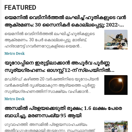
FEATURED
യെമനിൽ വെടിനിർത്തൽ ലംഘിച്ച് ഹൂതികളുടെ വൻ
ആക്രമണം: 30 സൈനികർ കൊല്ലപ്പെട്ടു; 2022-ന്
ശേഷമുള്ള ഏറ്റവും വലിയ ഏറ്റുമുട്ടൽ
യെമനിൽ വെടിനിർത്തൽ ലംഘിച്ച് ഹൂതികളുടെ
ആക്രമണം. 30 പേർ കൊല്ലപ്പെട്ടു. മാരിബ്,
ഹദ്രാമൗട്ട് ഗവർണറേറ്റുകളിലെ യെമൻ
എമർജൻസി ഫോഴ്‌സ് ക്യാമ്പുകൾക്ക്
Metro Desk
നേരെയായിരുന്നു ആക്രമണം. 2022ന് ശേഷമുള്ള
യൂറോപ്പിനെ ഇരുട്ടിലാക്കാൻ അപൂർവ പൂർണ്ണ
വലിയ ആക്രമണമാണിത്
സൂര്യഗ്രഹണം: ഓഗസ്റ്റ് 12-ന് സ്പെയിനിൽ
പ്രകൃതിയുടെ വിസ്മയക്കാഴ്ച
മഡ്രിഡ്: കഴിഞ്ഞ 20 വർഷത്തിനിടെ യൂറോപ്യൻ
വൻകരയിൽ ദൃശ്യമാകുന്ന ആദ്യത്തെ പൂർണ്ണ
സൂര്യഗ്രഹണത്തിന് സാക്ഷ്യം വഹിക്കാൻ
ഒരുങ്ങി ശാസ്ത്രലോകവും ആകാശപ്രേമികളും.
Metro Desk
ഓഗസ്റ്റ് 12-നാണ് ചന്ദ്രൻ സൂര്യനെ പൂർണ്ണമായി
അസമിൽ പ്രളയക്കെടുതി രൂക്ഷം; 1.6 ലക്ഷം പേരെ
മറയ്ക
ബാധിച്ചു, മരണസംഖ്യ 95 ആയി
ഗുവാഹത്തി: അസമിൽ പ്രളയസാഹചര്യം
അതീവ ഗുരുതരമായി തുടരുന്നു. സംസ്ഥാനത്ത്