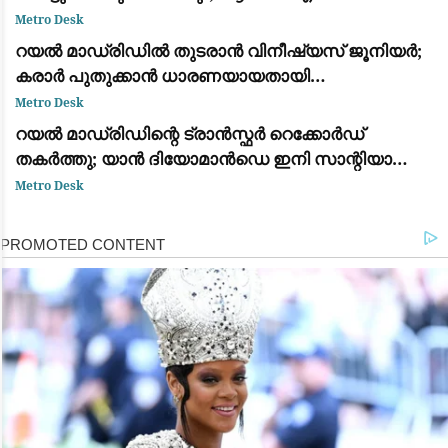
സഞ്ജയ് മൽഹോത്ര
Metro Desk
റയൽ മാഡ്രിഡിൽ തുടരാൻ വിനീഷ്യസ് ജൂനിയർ;
കരാർ പുതുക്കാൻ ധാരണയായതായി
ഫാബ്രിസിയോ റൊമാനോയും ദ അത്‌ലറ്റിക്കും
Metro Desk
റയൽ മാഡ്രിഡിന്റെ ട്രാൻസ്ഫർ റെക്കോർഡ്
തകർത്തു; യാൻ ദിയോമാൻഡെ ഇനി സാന്റിയാഗോ
ബെർണബ്യൂവിൽ
Metro Desk