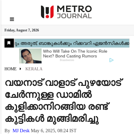
GO
Friday, August 7, 2026
Home
Kerala
National
Gulf
World
Sports
Movies
Health
Automobile
Travel
Education
Novel
Business
Technology
Webstory
HOME
KERALA
വയനാട് വാളാട് പുഴയോട്
ചേർന്നുള്ള ഡാമിൽ
കുളിക്കാനിറങ്ങിയ രണ്ട്
കുട്ടികൾ മുങ്ങിമരിച്ചു
By
MJ Desk
May 6, 2025, 08:24 IST