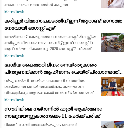
കാണാതായ സംഭവത്തില്‍ കടുത്ത
വിമര്‍ശനവുമായി ലത്തീന്‍ സഭ വികാരി ജനറല്‍
Metro Desk
ഫാ. യൂജിന്‍ പെരേര. സംഭവം ആവര്‍ത്തിക്കുന്നത്
കരിപ്പൂർ വിമാനാപകടത്തിന് ഇന്ന് ആറാണ്ട്: മാറാത്ത
ഭരണകൂടത്തിന്റെ കെടുകാര്
നോവായി ഓഗസ്റ്റ് ഏഴ്
കോഴിക്കോട്: കേരളത്തെ ഒന്നാകെ കണ്ണീരിലാഴ്ത്തിയ
കരിപ്പൂർ വിമാനാപകടം നടന്നിട്ട് ഇന്ന് (ഓഗസ്റ്റ് 7)
ആറ് വർഷം തികയുന്നു. 2020 ഓഗസ്റ്റ് 7-ന് രാത്രി
കനത്ത മഴയത്ത് ദുബായിൽ നിന്ന് എത്തിയ എയർ
Metro Desk
ഇന്ത്യ എക്സ്പ്രസ്
ദേശീയ കൈത്തറി ദിനം: നെയ്ത്തുകാരെ
പിന്തുണയ്ക്കാൻ ആഹ്വാനം ചെയ്ത് പ്രധാനമന്ത്രി
നരേന്ദ്ര മോദി
ന്യൂഡൽഹി: ദേശീയ കൈത്തറി ദിനത്തിൽ
രാജ്യത്തെ നെയ്ത്തുകാർക്കും കരകൗശല
വിദഗ്ദ്ധർക്കും ആശംസകൾ നേർന്ന് പ്രധാനമന്ത്രി
നരേന്ദ്ര മോദി. ഇന്ത്യയുടെ സമ്പന്നമായ
Metro Desk
കൈത്തറി പാരമ്പര്യത്തെയും അതിനായി ജീവിതം
സൗദിയിലെ നജ്‌റാനിൽ ഹൂതി ആക്രമണം:
മാറ്റിവെച്ച
നാലുവയസ്സുകാരനടക്കം 11 പേർക്ക് പരിക്ക്
റിയാദ്: സൗദി അറേബ്യയുടെ തെക്കൻ