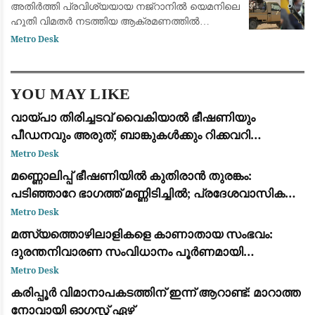
അതിർത്തി പ്രവിശ്യയായ നജ്‌റാനിൽ യെമനിലെ
ഹൂതി വിമതർ നടത്തിയ ആക്രമണത്തിൽ
നാലുവയസ്സുകാരൻ ഉൾപ്പെടെ 11 പേർക്ക്
Metro Desk
പരിക്കേറ്റു. ജനവാസ മേഖലകളെയും
സാധാരണക്കാരെയും ലക്ഷ്യമിട്ട് വ്യാ
YOU MAY LIKE
വായ്പാ തിരിച്ചടവ് വൈകിയാൽ ഭീഷണിയും
പീഡനവും അരുത്; ബാങ്കുകൾക്കും റിക്കവറി
ഏജൻസികൾക്കും കർശന നിയന്ത്രണങ്ങളുമായി
Metro Desk
ആർ.ബി.ഐ
മണ്ണൊലിപ്പ് ഭീഷണിയിൽ കുതിരാൻ തുരങ്കം:
പടിഞ്ഞാറേ ഭാഗത്ത് മണ്ണിടിച്ചിൽ; പ്രദേശവാസികളും
യാത്രക്കാരും ആശങ്കയിൽ
Metro Desk
മത്സ്യത്തൊഴിലാളികളെ കാണാതായ സംഭവം:
ദുരന്തനിവാരണ സംവിധാനം പൂർണമായി
പരാജയപ്പെട്ടു; കടുത്ത വിമർശനവുമായി ഫാ. യൂജിൻ
Metro Desk
പെരേര
കരിപ്പൂർ വിമാനാപകടത്തിന് ഇന്ന് ആറാണ്ട്: മാറാത്ത
നോവായി ഓഗസ്റ്റ് ഏഴ്