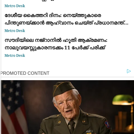
Metro Desk
ദേശീയ കൈത്തറി ദിനം: നെയ്ത്തുകാരെ
പിന്തുണയ്ക്കാൻ ആഹ്വാനം ചെയ്ത് പ്രധാനമന്ത്രി
നരേന്ദ്ര മോദി
Metro Desk
സൗദിയിലെ നജ്‌റാനിൽ ഹൂതി ആക്രമണം:
നാലുവയസ്സുകാരനടക്കം 11 പേർക്ക് പരിക്ക്
Metro Desk