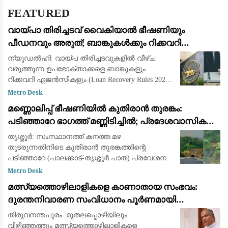
FEATURED
വായ്പാ തിരിച്ചടവ് വൈകിയാൽ ഭീഷണിയും
പീഡനവും അരുത്; ബാങ്കുകൾക്കും റിക്കവറി
ഏജൻസികൾക്കും കർശന നിയന്ത്രണങ്ങളുമായി
ന്യൂഡൽഹി: വായ്പ തിരിച്ചടവുകളിൽ വീഴ്ച
ആർ.ബി.ഐ
വരുത്തുന്ന ഉപഭോക്താക്കളെ ബാങ്കുകളും
റിക്കവറി ഏജൻസികളും (Loan Recovery Rules 2026)
മാനസികമായി പീഡിപ്പിക്കുന്നതും
Metro Desk
ഭീഷണിപ്പെടുത്തുന്നതും തടയാൻ പുതിയ കർശന
മണ്ണൊലിപ്പ് ഭീഷണിയിൽ കുതിരാൻ തുരങ്കം:
മാർഗ്ഗനിർദ്
പടിഞ്ഞാറേ ഭാഗത്ത് മണ്ണിടിച്ചിൽ; പ്രദേശവാസികളും
യാത്രക്കാരും ആശങ്കയിൽ
തൃശ്ശൂർ: സംസ്ഥാനത്ത് കനത്ത മഴ
തുടരുന്നതിനിടെ കുതിരാൻ തുരങ്കത്തിന്റെ
പടിഞ്ഞാറേ (പാലക്കാട്-തൃശ്ശൂർ പാത) പ്രവേശന
കവാടത്തിന് സമീപം ശക്തമായ മണ്ണിടിച്ചിൽ.
Metro Desk
തുടർച്ചയായി പെയ്യുന്ന മഴയിൽ തുരങ്കത്തിന്
മത്സ്യത്തൊഴിലാളികളെ കാണാതായ സംഭവം:
മുകളിലെ മ
ദുരന്തനിവാരണ സംവിധാനം പൂർണമായി
പരാജയപ്പെട്ടു; കടുത്ത വിമർശനവുമായി ഫാ. യൂജിൻ
തിരുവനന്തപുരം: മുതലപ്പൊഴിയിലും
പെരേര
വിഴിഞ്ഞത്തും മത്സ്യത്തൊഴിലാളികളെ