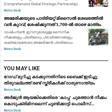
(Comprehensive Global Strategic Partnership)
കൂടുതൽ ശക്തമാക്കുന്നതിനായി പ്രധാനമന്ത്രി
Metro Desk
നരേന്ദ്ര മോദിയും യുഎസ് വൈസ് പ്രസിഡ
അമേരിക്കയുടെ പാട്രിയറ്റ് മിസൈൽ ശേഖരത്തിൽ
വൻ കുറവ്; ശേഷിക്കുന്നത് 1,700-ൽ താഴെ മാത്രം
വാഷിംഗ്ടൺ: ഇറാനുമായുള്ള സൈനിക
നീക്കങ്ങളും പ്രതിരോധ പ്രവർത്തനങ്ങളും
ശക്തമായതോടെ അമേരിക്കൻ പ്രതിരോധ
സേനയുടെ പക്കലുള്ള പാട്രിയറ്റ്
Metro Desk
വ്യോമപ്രതിരോധ മിസൈൽ (Patriot Interceptor
Missile) ശേഖരം വൻതോതിൽ കുറഞ്ഞത
YOU MAY LIKE
റോഡ് മുറിച്ചു കടക്കുന്നതിനിടെ ബൈക്ക് ഇടിച്ചു;
തിരുവല്ലത്ത് രണ്ട് സ്ത്രീകള്‍ക്ക് ദാരുണാന്ത്യം
Metro Desk
അർജുൻ ആയങ്കിക്കെതിരെ 'കാപ്പ' ചുമത്താൻ നീക്കം:
കൊടുംക്രിമിനലെന്ന് ചൂണ്ടിക്കാട്ടി പൊലീസ്
റിപ്പോർട്ട് നൽകും
Metro Desk