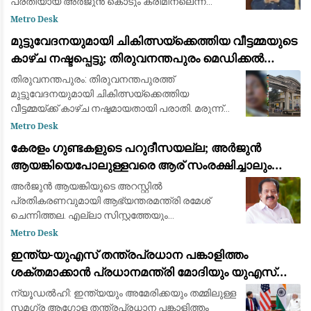
പ്രതിയായ അർജുൻ കൊടും ക്രിമിനലെന്ന്
പൊലീസ് റിപ്പോർട്ട് നൽകും. അർജുനെതിരെ രണ്ട്
Metro Desk
വധ ശ്രമക്കേസുകളും, ആയുധം ഉപയോഗിച്ച് മ
മുട്ടുവേദനയുമായി ചികിത്സയ്ക്കെത്തിയ വീട്ടമ്മയുടെ
കാഴ്ച നഷ്ടപ്പെട്ടു; തിരുവനന്തപുരം മെഡിക്കൽ
കോളെജ് ഡോക്റ്റർക്കെതിരേ പരാതി
തിരുവനന്തപുരം: തിരുവനന്തപുരത്ത്
മുട്ടുവേദനയുമായി ചികിത്സയ്ക്കെത്തിയ
വീട്ടമ്മയ്ക്ക് കാഴ്ച നഷ്ടമായതായി പരാതി. മരുന്ന്
മാറി നൽകിയെന്നാരോപിച്ച് തിരുവനന്തപുരം
Metro Desk
മെഡിക്കൽ കോളെജിലെ ഡോക്റ്റർ ജേക്കബ്
കേരളം ഗുണ്ടകളുടെ പറുദീസയല്ല; അർജുൻ
ആന്‍റണിക്ക
ആയങ്കിയെപോലുള്ളവരെ ആര് സംരക്ഷിച്ചാലും
കാര്യമില്ല: രമേശ് ചെന്നിത്തല
അർജുൻ ആയങ്കിയുടെ അറസ്റ്റിൽ
പ്രതികരണവുമായി ആഭ്യന്തരമന്ത്രി രമേശ്
ചെന്നിത്തല. എല്ലാ സിസ്റ്റത്തേയും
വെല്ലുവിളിക്കുന്ന ഗുണ്ടയ്ക്ക് ഇതാണ് അനുഭവം.
Metro Desk
കേരളം ഗുണ്ടകളുടെ പറുദീസയല്ല.
ഇന്ത്യ-യുഎസ് തന്ത്രപ്രധാന പങ്കാളിത്തം
സ്വൈര്യജീവിതം അപകടത്തിലാക്കുന
ശക്തമാക്കാൻ പ്രധാനമന്ത്രി മോദിയും യുഎസ്
വൈസ് പ്രസിഡന്റ് ജെ.ഡി. വാൻസും ചർച്ച നടത്തി
ന്യൂഡൽഹി: ഇന്ത്യയും അമേരിക്കയും തമ്മിലുള്ള
സമഗ്ര ആഗോള തന്ത്രപ്രധാന പങ്കാളിത്തം