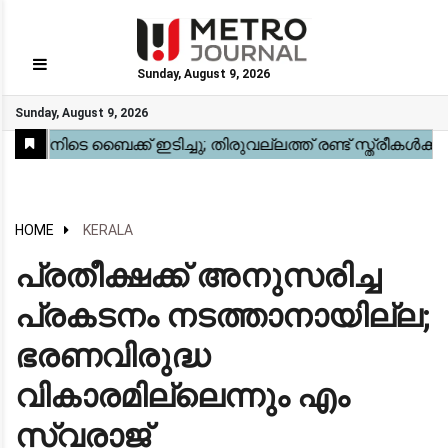
Sunday, August 9, 2026
GO
Sunday, August 9, 2026
Home
Kerala
National
Gulf
World
Sports
Movies
Health
Automobile
Travel
Education
Novel
Business
Technology
Webstory
HOME
KERALA
പ്രതീക്ഷക്ക് അനുസരിച്ച
പ്രകടനം നടത്താനായില്ല;
ഭരണവിരുദ്ധ
വികാരമില്ലെന്നും എം
സ്വരാജ്