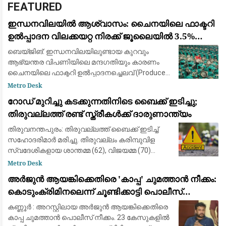
FEATURED
ഇന്ധനവിലയിൽ ആശ്വാസം: ചൈനയിലെ ഫാക്ടറി
ഉൽപ്പാദന വിലക്കയറ്റ നിരക്ക് ജൂലൈയിൽ 3.5%
ആയി കുറഞ്ഞു
ബെയ്‌ജിങ്: ഇന്ധനവിലയിലുണ്ടായ കുറവും
ആഭ്യന്തര വിപണിയിലെ മന്ദഗതിയും കാരണം
ചൈനയിലെ ഫാക്ടറി ഉൽപ്പാദനച്ചെലവ് (Producer
Price Index / Factory-gate prices) വളർച്ചാനിരക്ക്
Metro Desk
ജൂലൈ മാസത്തിൽ 3.5 ശതമാനമായി കുറഞ്ഞു
റോഡ് മുറിച്ചു കടക്കുന്നതിനിടെ ബൈക്ക് ഇടിച്ചു;
തിരുവല്ലത്ത് രണ്ട് സ്ത്രീകള്‍ക്ക് ദാരുണാന്ത്യം
തിരുവനന്തപുരം: തിരുവല്ലത്ത് ബൈക്ക് ഇടിച്ച്
സഹോദരിമാര്‍ മരിച്ചു. തിരുവല്ലം കരിമ്പുവിള
സ്വദേശികളായ ശാന്തമ്മ (62), വിജയമ്മ (70)
എന്നിവരാണ് മരിച്ചത്. ഇന്ന് രാവിലെ തിരുവല്ലം
Metro Desk
ബൈപാസ് റോഡില്‍ കരിമ്പുവിള ജങ്ഷ
അർജുൻ ആയങ്കിക്കെതിരെ 'കാപ്പ' ചുമത്താൻ നീക്കം:
കൊടുംക്രിമിനലെന്ന് ചൂണ്ടിക്കാട്ടി പൊലീസ്
റിപ്പോർട്ട് നൽകും
കണ്ണൂർ : അറസ്റ്റിലായ അർജുൻ ആയങ്കിക്കെതിരെ
കാപ്പ ചുമത്താൻ പൊലീസ് നീക്കം. 23 കേസുകളിൽ