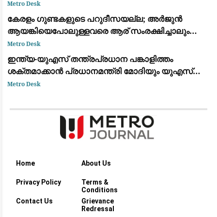
കോളെജ് ഡോക്റ്റർക്കെതിരേ പരാതി
Metro Desk
കേരളം ഗുണ്ടകളുടെ പറുദീസയല്ല; അർജുൻ
ആയങ്കിയെപോലുള്ളവരെ ആര് സംരക്ഷിച്ചാലും
കാര്യമില്ല: രമേശ് ചെന്നിത്തല
Metro Desk
ഇന്ത്യ-യുഎസ് തന്ത്രപ്രധാന പങ്കാളിത്തം
ശക്തമാക്കാൻ പ്രധാനമന്ത്രി മോദിയും യുഎസ്
വൈസ് പ്രസിഡന്റ് ജെ.ഡി. വാൻസും ചർച്ച നടത്തി
Metro Desk
Home
About Us
Privacy Policy
Terms &
Conditions
Contact Us
Grievance
Redressal