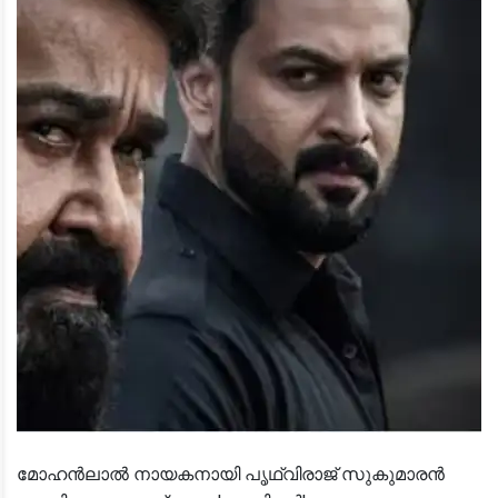
മോഹൻലാൽ നായകനായി പൃഥ്വിരാജ് സുകുമാരൻ