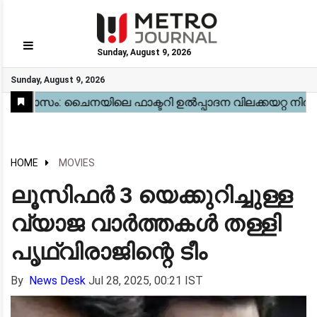
Sunday, August 9, 2026
GO
Sunday, August 9, 2026
Home
Kerala
National
Gulf
World
Sports
Movies
Health
Automobile
Travel
Education
Novel
Business
Technology
Webstory
HOME
MOVIES
ലൂസിഫർ 3 യെക്കുറിച്ചുള്ള
വ്യാജ വാർത്തകൾ തള്ളി
പൃഥ്വിരാജിന്റെ ടീം
By
News Desk
Jul 28, 2025, 00:21 IST