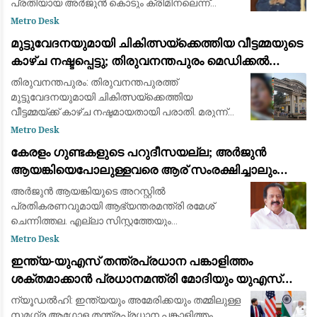
പ്രതിയായ അർജുൻ കൊടും ക്രിമിനലെന്ന്
പൊലീസ് റിപ്പോർട്ട് നൽകും. അർജുനെതിരെ രണ്ട്
Metro Desk
വധ ശ്രമക്കേസുകളും, ആയുധം ഉപയോഗിച്ച് മ
മുട്ടുവേദനയുമായി ചികിത്സയ്ക്കെത്തിയ വീട്ടമ്മയുടെ
കാഴ്ച നഷ്ടപ്പെട്ടു; തിരുവനന്തപുരം മെഡിക്കൽ
കോളെജ് ഡോക്റ്റർക്കെതിരേ പരാതി
തിരുവനന്തപുരം: തിരുവനന്തപുരത്ത്
മുട്ടുവേദനയുമായി ചികിത്സയ്ക്കെത്തിയ
വീട്ടമ്മയ്ക്ക് കാഴ്ച നഷ്ടമായതായി പരാതി. മരുന്ന്
മാറി നൽകിയെന്നാരോപിച്ച് തിരുവനന്തപുരം
Metro Desk
മെഡിക്കൽ കോളെജിലെ ഡോക്റ്റർ ജേക്കബ്
കേരളം ഗുണ്ടകളുടെ പറുദീസയല്ല; അർജുൻ
ആന്‍റണിക്ക
ആയങ്കിയെപോലുള്ളവരെ ആര് സംരക്ഷിച്ചാലും
കാര്യമില്ല: രമേശ് ചെന്നിത്തല
അർജുൻ ആയങ്കിയുടെ അറസ്റ്റിൽ
പ്രതികരണവുമായി ആഭ്യന്തരമന്ത്രി രമേശ്
ചെന്നിത്തല. എല്ലാ സിസ്റ്റത്തേയും
വെല്ലുവിളിക്കുന്ന ഗുണ്ടയ്ക്ക് ഇതാണ് അനുഭവം.
Metro Desk
കേരളം ഗുണ്ടകളുടെ പറുദീസയല്ല.
ഇന്ത്യ-യുഎസ് തന്ത്രപ്രധാന പങ്കാളിത്തം
സ്വൈര്യജീവിതം അപകടത്തിലാക്കുന
ശക്തമാക്കാൻ പ്രധാനമന്ത്രി മോദിയും യുഎസ്
വൈസ് പ്രസിഡന്റ് ജെ.ഡി. വാൻസും ചർച്ച നടത്തി
ന്യൂഡൽഹി: ഇന്ത്യയും അമേരിക്കയും തമ്മിലുള്ള
സമഗ്ര ആഗോള തന്ത്രപ്രധാന പങ്കാളിത്തം