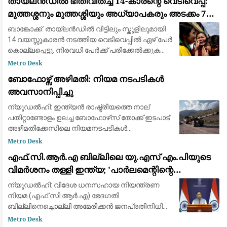
തായ്‌ലൻഡിൽ ഭീതിവിതച്ച് 14-കാരന്റെ വെടിവെപ്പ്:
കോടതിയെ അറിയിച്ചു. വിപുലമായ തിരച
മുത്തശ്ശനും മുത്തശ്ശിയും അധ്യാപകരും അടക്കം 7
പേർ കൊല്ലപ്പെട്ടു
ബാങ്കോക്ക്: തായ്‌ലൻഡിൽ വീട്ടിലും സ്കൂളിലുമായി
14 വയസ്സുകാരൻ നടത്തിയ വെടിവെപ്പിൽ ഏഴ് പേർ
കൊല്ലപ്പെട്ടു. നിരവധി പേർക്ക് പരിക്കേൽക്കുകയും
ചെയ്തു. വെള്ളിയാഴ്ച രാവിലെ ബാങ്കോക്കിന്
Metro Desk
സമീപമുള്ള നൊന്താബുരി പ്ര
ബോഫോഴ്സ് അഴിമതി: നിയമ നടപടികൾ
അവസാനിപ്പിച്ചു
ന്യൂഡൽഹി: ഇന്ത്യൻ രാഷ്ട്രീയത്തെ നാല്
പതിറ്റാണ്ടോളം ഉലച്ച ബോഫോഴ്‌സ് തോക്ക് ഇടപാട്
അഴിമതിക്കേസിലെ നിയമനടപടികൾ
സുപ്രീംകോടതി അവസാനിപ്പിച്ചു. ഹിന്ദുജ
Metro Desk
സഹോദരന്മാർക്കും സ്വീഡിഷ് ആയുധ
​എഫ്.സി.ആർ.എ ബില്ലിലെ യു.എസ് എം.പിയുടെ
നിർമ്മാതാക്കളായ എബി ബോഫോ
വിമർശനം തള്ളി ഇന്ത്യ; 'പാർലമെന്റിന്റെ
അധികാരം, ആഭ്യന്തര വിഷയം' എന്ന് വിദേശകാര്യ
ന്യൂഡൽഹി: വിദേശ ധനസഹായ നിയന്ത്രണ
മന്ത്രാലയം
നിയമ (എഫ്.സി.ആർ.എ) ഭേദഗതി
ബില്ലിനെച്ചൊല്ലി അമേരിക്കൻ ജനപ്രതിനിധി
നടത്തിയ വിമർശനങ്ങൾ തള്ളി കേന്ദ്ര
Metro Desk