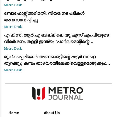
പേർ കൊല്ലപ്പെട്ടു
Metro Desk
ബോഫോഴ്സ് അഴിമതി: നിയമ നടപടികൾ
അവസാനിപ്പിച്ചു
Metro Desk
​എഫ്.സി.ആർ.എ ബില്ലിലെ യു.എസ് എം.പിയുടെ
വിമർശനം തള്ളി ഇന്ത്യ; 'പാർലമെന്റിന്റെ
അധികാരം, ആഭ്യന്തര വിഷയം' എന്ന് വിദേശകാര്യ
Metro Desk
മന്ത്രാലയം
മുല്ലപ്പെരിയാർ അണക്കെട്ടിന്റെ ഷട്ടർ നാളെ
തുറക്കും; കമ്പം താഴ്‌വരയിലേക്ക് വെള്ളമൊഴുക്കും:
മുന്നറിയിപ്പ്
Metro Desk
Home
About Us