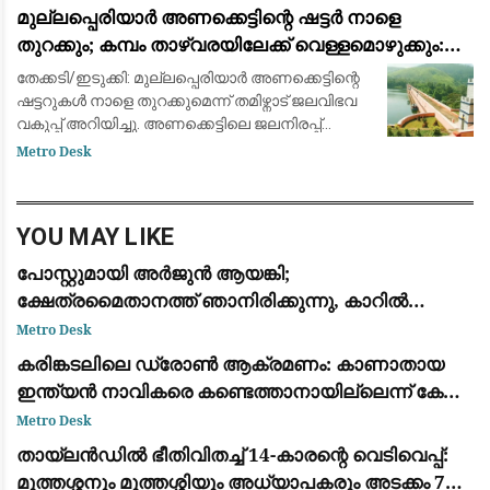
വിദേശകാര്യ മന്ത്രാലയം (MEA).
മുല്ലപ്പെരിയാർ അണക്കെട്ടിന്റെ ഷട്ടർ നാളെ
നിയമനിർമ്മാണങ്ങൾ ഇന്ത്യയുടെ പൂർണ്ണമായ
തുറക്കും; കമ്പം താഴ്‌വരയിലേക്ക് വെള്ളമൊഴുക്കും:
ആ
മുന്നറിയിപ്പ്
തേക്കടി/ഇടുക്കി: മുല്ലപ്പെരിയാർ അണക്കെട്ടിന്റെ
ഷട്ടറുകൾ നാളെ തുറക്കുമെന്ന് തമിഴ്നാട് ജലവിഭവ
വകുപ്പ് അറിയിച്ചു. അണക്കെട്ടിലെ ജലനിരപ്പ്
ഉയർന്നതിനെ തുടർന്നാണ് നടപടി. കമ്പം
Metro Desk
താഴ്‌വരയിലെ കൃഷിഭൂമിയിലേക്ക് ജ
YOU MAY LIKE
പോസ്റ്റുമായി അർജുൻ ആയങ്കി;
ക്ഷേത്രമൈതാനത്ത് ഞാനിരിക്കുന്നു, കാറിൽ
പാലിയേക്കര ടോൾ പ്ലാസ കടക്കുന്ന ദൃശ്യം
Metro Desk
പുറത്ത്: സഹോദരനും ഭാര്യയും കസ്റ്റഡിയിൽ
കരിങ്കടലിലെ ഡ്രോൺ ആക്രമണം: കാണാതായ
ഇന്ത്യൻ നാവികരെ കണ്ടെത്താനായില്ലെന്ന് കേന്ദ്ര
സർക്കാർ
Metro Desk
തായ്‌ലൻഡിൽ ഭീതിവിതച്ച് 14-കാരന്റെ വെടിവെപ്പ്:
മുത്തശ്ശനും മുത്തശ്ശിയും അധ്യാപകരും അടക്കം 7