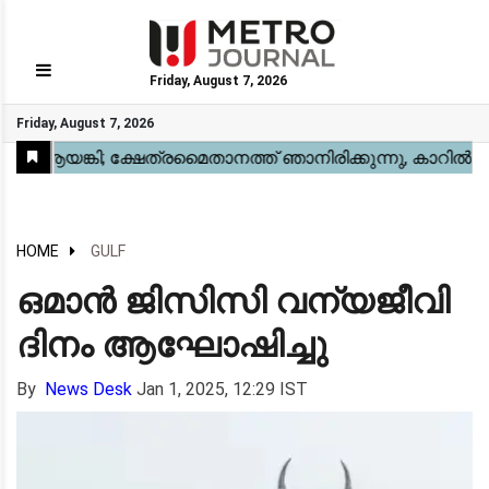
Friday, August 7, 2026
GO
Friday, August 7, 2026
Home
Kerala
National
Gulf
World
Sports
Movies
Health
Automobile
Travel
Education
Novel
Business
Technology
Webstory
HOME
GULF
ഒമാന്‍ ജിസിസി വന്യജീവി
ദിനം ആഘോഷിച്ചു
By
News Desk
Jan 1, 2025, 12:29 IST