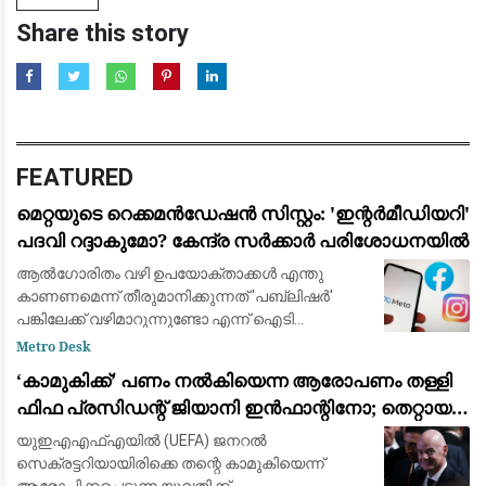
Share this story
FEATURED
മെറ്റയുടെ റെക്കമൻഡേഷൻ സിസ്റ്റം: 'ഇന്റർമീഡിയറി'
പദവി റദ്ദാകുമോ? കേന്ദ്ര സർക്കാർ പരിശോധനയിൽ
ആൽഗോരിതം വഴി ഉപയോക്താക്കൾ എന്തു
കാണണമെന്ന് തീരുമാനിക്കുന്നത് 'പബ്ലിഷർ'
പങ്കിലേക്ക് വഴിമാറുന്നുണ്ടോ എന്ന് ഐടി
മന്ത്രാലയം വിലയിരുത്തുന്നു
Metro Desk
​‘കാമുകിക്ക്’ പണം നൽകിയെന്ന ആരോപണം തള്ളി
ഫിഫ പ്രസിഡന്റ് ജിയാനി ഇൻഫാന്റിനോ; തെറ്റായ
പ്രചാരണമെന്ന് പ്രതികരണം
യുഇഎഎഫ്‌എയിൽ (UEFA) ജനറൽ
സെക്രട്ടറിയായിരിക്കെ തന്റെ കാമുകിയെന്ന്