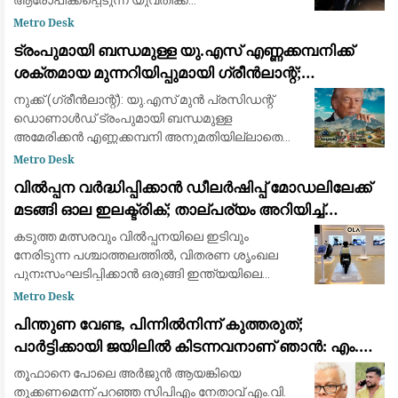
ആരോപിക്കപ്പെടുന്ന യുവതിക്ക്
ഓർഗനൈസേഷന്റെ പണം നൽകി
Metro Desk
ഒഴിവാക്കിയെന്ന ആരോപണങ്ങൾ പൂർണ്ണമായും
ട്രംപുമായി ബന്ധമുള്ള യു.എസ് എണ്ണക്കമ്പനിക്ക്
തള്ളി ഫിഫ പ്രസിഡന്റ് ജിയാനി ഇൻഫാന്റിനോ.
ശക്തമായ മുന്നറിയിപ്പുമായി ഗ്രീൻലാന്റ്;
ബ്രിട്ട
അനുമതിയില്ലാതെ ഡ്രില്ലിംഗ് ഉപകരണങ്ങൾ
നുക്ക് (ഗ്രീൻലാന്റ്): യു.എസ് മുൻ പ്രസിഡന്റ്
എത്തിച്ചതിൽ അമർഷം
ഡൊണാൾഡ് ട്രംപുമായി ബന്ധമുള്ള
അമേരിക്കൻ എണ്ണക്കമ്പനി അനുമതിയില്ലാതെ
ഖനന സാമഗ്രികൾ കരയിലെത്തിച്ച സംഭവത്തിൽ
Metro Desk
കടുത്ത മുന്നറിയിപ്പുമായി ഗ്രീൻലാന്റ് സർക്കാർ.
വിൽപ്പന വർദ്ധിപ്പിക്കാൻ ഡീലർഷിപ്പ് മോഡലിലേക്ക്
കിഴക
മടങ്ങി ഓല ഇലക്ട്രിക്; താല്പര്യം അറിയിച്ച്
ആയിരത്തോളം പേർ
കടുത്ത മത്സരവും വിൽപ്പനയിലെ ഇടിവും
നേരിടുന്ന പശ്ചാത്തലത്തിൽ, വിതരണ ശൃംഖല
പുനഃസംഘടിപ്പിക്കാൻ ഒരുങ്ങി ഇന്ത്യയിലെ
മുൻനിര ഇലക്ട്രിക് ഇരുചക്ര വാഹന
Metro Desk
നിർമ്മാതാക്കളായ ഓല ഇലക്ട്രിക് (Ola Electric).
പിന്തുണ വേണ്ട, പിന്നിൽനിന്ന് കുത്തരുത്;
ഇതുവരെ കമ്പ
പാർട്ടിക്കായി ജയിലിൽ കിടന്നവനാണ് ഞാൻ: എം.വി.
ജയരാജന് മറുപടിയുമായി അർജുൻ ആയങ്കി
തൂഫാനെ പോലെ അര്‍ജുന്‍ ആയങ്കിയെ
തൂക്കണമെന്ന് പറഞ്ഞ സിപിഎം നേതാവ് എം.വി.