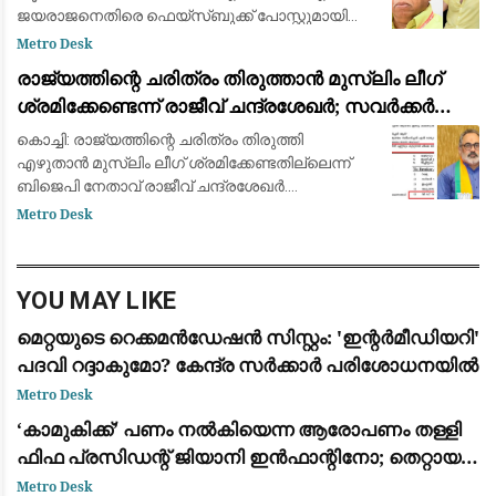
ജയരാജനെതിരെ ഫെയ്സ്ബുക്ക് പോസ്റ്റുമായി
അര്‍ജുന്‍ ആയങ്കി. തനിക്ക് അയിത്തം
Metro Desk
കൽപ്പിക്കുന്നതിനും തള്ളിപ്പറയുന്നതിനും മുൻപ്
രാജ്യത്തിന്റെ ചരിത്രം തിരുത്താൻ മുസ്ലിം ലീഗ്
താനീ പ്രസ്
ശ്രമിക്കേണ്ടെന്ന് രാജീവ് ചന്ദ്രശേഖർ; സവർക്കർ
ചോദ്യ വിവാദത്തിൽ ശക്തമായ പ്രതികരണം
കൊച്ചി: രാജ്യത്തിന്റെ ചരിത്രം തിരുത്തി
എഴുതാൻ മുസ്ലിം ലീഗ് ശ്രമിക്കേണ്ടതില്ലെന്ന്
ബിജെപി നേതാവ് രാജീവ് ചന്ദ്രശേഖർ.
സ്വാതന്ത്ര്യസമര ക്വിസ് മത്സരത്തിൽ വി.ഡി.
Metro Desk
സവർക്കറെക്കുറിച്ചുള്ള ചോദ്യം ഉൾപ്പെടുത്തിയത
YOU MAY LIKE
മെറ്റയുടെ റെക്കമൻഡേഷൻ സിസ്റ്റം: 'ഇന്റർമീഡിയറി'
പദവി റദ്ദാകുമോ? കേന്ദ്ര സർക്കാർ പരിശോധനയിൽ
Metro Desk
​‘കാമുകിക്ക്’ പണം നൽകിയെന്ന ആരോപണം തള്ളി
ഫിഫ പ്രസിഡന്റ് ജിയാനി ഇൻഫാന്റിനോ; തെറ്റായ
പ്രചാരണമെന്ന് പ്രതികരണം
Metro Desk