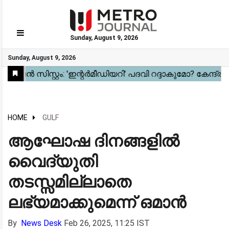
Sunday, August 9, 2026
GO
Sunday, August 9, 2026
Home
Kerala
National
Gulf
World
Sports
Movies
Health
Automobile
Travel
Education
Novel
Business
Technology
Webstory
HOME
GULF
ആഘോഷ ദിനങ്ങളില്‍
വൈദ്യുതി
തടസ്സമില്ലാതെ
ലഭ്യമാക്കുമെന്ന് ഒമാന്‍
By
News Desk
Feb 26, 2025, 11:25 IST