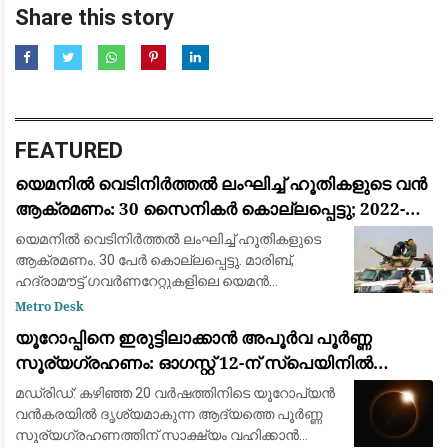
Share this story
FEATURED
യെമനിൽ വെടിനിർത്തൽ ലംഘിച്ച് ഹൂതികളുടെ വൻ
ആക്രമണം: 30 സൈനികർ കൊല്ലപ്പെട്ടു; 2022-ന്
ശേഷമുള്ള ഏറ്റവും വലിയ ഏറ്റുമുട്ടൽ
യെമനിൽ വെടിനിർത്തൽ ലംഘിച്ച് ഹൂതികളുടെ
ആക്രമണം. 30 പേർ കൊല്ലപ്പെട്ടു. മാരിബ്,
ഹദ്രാമൗട്ട് ഗവർണറേറ്റുകളിലെ യെമൻ
എമർജൻസി ഫോഴ്‌സ് ക്യാമ്പുകൾക്ക്
Metro Desk
നേരെയായിരുന്നു ആക്രമണം. 2022ന് ശേഷമുള്ള
യൂറോപ്പിനെ ഇരുട്ടിലാക്കാൻ അപൂർവ പൂർണ്ണ
വലിയ ആക്രമണമാണിത്
സൂര്യഗ്രഹണം: ഓഗസ്റ്റ് 12-ന് സ്പെയിനിൽ
പ്രകൃതിയുടെ വിസ്മയക്കാഴ്ച
മഡ്രിഡ്: കഴിഞ്ഞ 20 വർഷത്തിനിടെ യൂറോപ്യൻ
വൻകരയിൽ ദൃശ്യമാകുന്ന ആദ്യത്തെ പൂർണ്ണ
സൂര്യഗ്രഹണത്തിന് സാക്ഷ്യം വഹിക്കാൻ