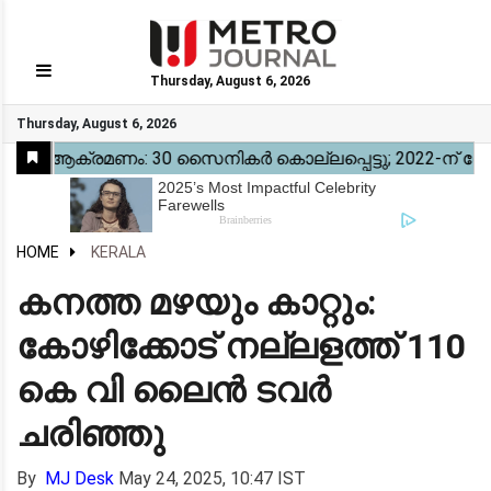
Thursday, August 6, 2026
GO
Thursday, August 6, 2026
Home
Kerala
National
Gulf
World
Sports
Movies
Health
Automobile
Travel
Education
Novel
Business
Technology
Webstory
HOME
KERALA
കനത്ത മഴയും കാറ്റും:
കോഴിക്കോട് നല്ലളത്ത് 110
കെ വി ലൈൻ ടവർ
ചരിഞ്ഞു
By
MJ Desk
May 24, 2025, 10:47 IST