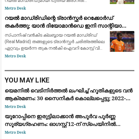
റയൽ മാഡ്രിഡുമായി പുതിയ കരാറിൽ
ഒപ്പുവെക്കാൻ ഒരുങ്ങുന്നു. പ്രമുഖ ട്രാൻസ്ഫർ
Metro Desk
മാധ്യമപ്രവർത്തകൻ ഫാബ്രിസിയോ
റയൽ മാഡ്രിഡിന്റെ ട്രാൻസ്ഫർ റെക്കോർഡ്
റൊമാനോയും 'ദ അത്‌ലറ്റികു'മാണ
തകർത്തു; യാൻ ദിയോമാൻഡെ ഇനി സാന്റിയാഗോ
ബെർണബ്യൂവിൽ
സ്പാനിഷ് വൻകിട ക്ലബ്ബായ റയൽ മാഡ്രിഡ്
(Real Madrid) തങ്ങളുടെ ട്രാൻസ്ഫർ ചരിത്രത്തിലെ
ഏറ്റവും ഉയർന്ന തുക നൽകി ഐവറി കോസ്റ്റ് വിങ്
ഫോർവേഡ് യാൻ ദിയോമാൻഡെയെ (Yan
Metro Desk
Diomandé) സ്വന്തമാക്കി. ജർമ്മൻ ക്ലബ്ബായ
ആർ.ബ
YOU MAY LIKE
യെമനിൽ വെടിനിർത്തൽ ലംഘിച്ച് ഹൂതികളുടെ വൻ
ആക്രമണം: 30 സൈനികർ കൊല്ലപ്പെട്ടു; 2022-ന്
ശേഷമുള്ള ഏറ്റവും വലിയ ഏറ്റുമുട്ടൽ
Metro Desk
യൂറോപ്പിനെ ഇരുട്ടിലാക്കാൻ അപൂർവ പൂർണ്ണ
സൂര്യഗ്രഹണം: ഓഗസ്റ്റ് 12-ന് സ്പെയിനിൽ
പ്രകൃതിയുടെ വിസ്മയക്കാഴ്ച
Metro Desk