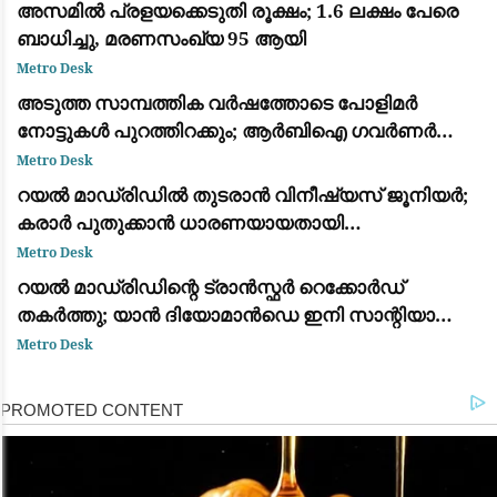
അസമിൽ പ്രളയക്കെടുതി രൂക്ഷം; 1.6 ലക്ഷം പേരെ
ബാധിച്ചു, മരണസംഖ്യ 95 ആയി
Metro Desk
അടുത്ത സാമ്പത്തിക വർഷത്തോടെ പോളിമർ
നോട്ടുകൾ പുറത്തിറക്കും; ആർബിഐ ഗവർണർ
സഞ്ജയ് മൽഹോത്ര
Metro Desk
റയൽ മാഡ്രിഡിൽ തുടരാൻ വിനീഷ്യസ് ജൂനിയർ;
കരാർ പുതുക്കാൻ ധാരണയായതായി
ഫാബ്രിസിയോ റൊമാനോയും ദ അത്‌ലറ്റിക്കും
Metro Desk
റയൽ മാഡ്രിഡിന്റെ ട്രാൻസ്ഫർ റെക്കോർഡ്
തകർത്തു; യാൻ ദിയോമാൻഡെ ഇനി സാന്റിയാഗോ
ബെർണബ്യൂവിൽ
Metro Desk