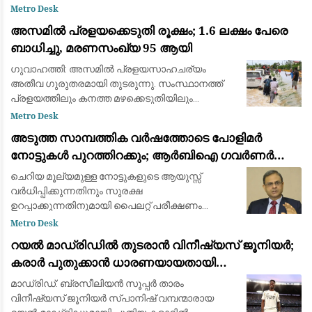
ഒരുങ്ങി ശാസ്ത്രലോകവും ആകാശപ്രേമികളും.
Metro Desk
ഓഗസ്റ്റ് 12-നാണ് ചന്ദ്രൻ സൂര്യനെ പൂർണ്ണമായി
അസമിൽ പ്രളയക്കെടുതി രൂക്ഷം; 1.6 ലക്ഷം പേരെ
മറയ്ക
ബാധിച്ചു, മരണസംഖ്യ 95 ആയി
ഗുവാഹത്തി: അസമിൽ പ്രളയസാഹചര്യം
അതീവ ഗുരുതരമായി തുടരുന്നു. സംസ്ഥാനത്ത്
പ്രളയത്തിലും കനത്ത മഴക്കെടുതിയിലും
മരിച്ചവരുടെ എണ്ണം 95 ആയി ഉയർന്നു. 14
Metro Desk
ജില്ലകളിലായി 1.6 ലക്ഷത്തിലധികം (1,60,000)
അടുത്ത സാമ്പത്തിക വർഷത്തോടെ പോളിമർ
ആളുകളെയാണ് വെള്
നോട്ടുകൾ പുറത്തിറക്കും; ആർബിഐ ഗവർണർ
സഞ്ജയ് മൽഹോത്ര
ചെറിയ മൂല്യമുള്ള നോട്ടുകളുടെ ആയുസ്സ്
വർധിപ്പിക്കുന്നതിനും സുരക്ഷ
ഉറപ്പാക്കുന്നതിനുമായി പൈലറ്റ് പരീക്ഷണം
പുരോഗമിക്കുന്നു.
Metro Desk
റയൽ മാഡ്രിഡിൽ തുടരാൻ വിനീഷ്യസ് ജൂനിയർ;
കരാർ പുതുക്കാൻ ധാരണയായതായി
ഫാബ്രിസിയോ റൊമാനോയും ദ അത്‌ലറ്റിക്കും
മാഡ്രിഡ്: ബ്രസീലിയൻ സൂപ്പർ താരം
വിനീഷ്യസ് ജൂനിയർ സ്പാനിഷ് വമ്പന്മാരായ