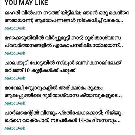
YOU MAY LIKE
ലഹരി വിൽപന നടത്തിയിട്ടില്ല; ഞാൻ ഒരു മകൻ്റെ
അമ്മയാണ്; ആരോപണങ്ങൾ നിഷേധിച്ച് വടകര
എംഡിഎംഎ കേസിൽ അറസ്റ്റിലായ കീർത്തന
Metro Desk
മഴക്കെടുതിയിൽ വീർപ്പുമുട്ടി നാട്; ദുരിതാശ്വാസ
പ്രവർത്തനങ്ങളിൽ ഏകോപനമില്ലായ്മയെന്ന്
ആക്ഷേപം, രാഷ്ട്രീയ പോര് കനക്കുന്നു
Metro Desk
ചാലക്കുടി പോട്ടയില്‍ സ്‌കൂള്‍ ബസ് കനാലിലേക്ക്
മറിഞ്ഞ് 10 കുട്ടികള്‍ക്ക് പരുക്ക്
Metro Desk
മാവേലി സ്റ്റോറുകളിൽ അരിക്ഷാമം രൂക്ഷം:
ആലപ്പുഴയിലെ ദുരിതാശ്വാസ ക്യാമ്പുകളുടെ
പ്രവർത്തനം പ്രതിസന്ധിയിൽ
Metro Desk
പാർലമെന്റിൽ വീണ്ടും പ്രതിഷേധക്കൊടി; റിജിജു–
ഖർഗെ വാക്പോര്, നടപടികൾ 14-ാം ദിവസവും
സ്തംഭിച്ചു
Metro Desk