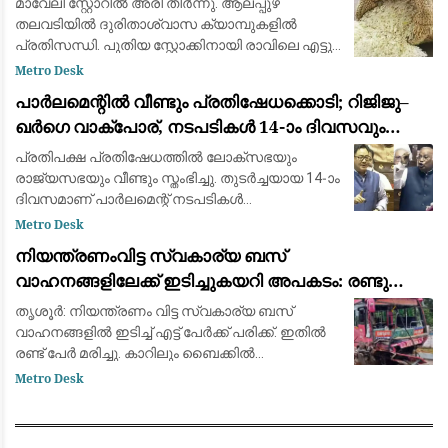
മാവേലി സ്റ്റോറിൽ അരി തീർന്നു. ആലപ്പുഴ
തലവടിയിൽ ദുരിതാശ്വാസ ക്യാമ്പുകളിൽ
പ്രതിസന്ധി. പുതിയ സ്റ്റോക്കിനായി രാവിലെ എട്ടു
മണി മുതൽ കാത്തിരിപ്പ്. ക്യാമ്പിൽ
Metro Desk
പോകാനാവാത്തവർ ഒരുമിച്ച് ഭക്ഷണം വെയ്ക്കുന്ന
പാർലമെന്റിൽ വീണ്ടും പ്രതിഷേധക്കൊടി; റിജിജു–
കഞ്ഞി
ഖർഗെ വാക്പോര്, നടപടികൾ 14-ാം ദിവസവും
സ്തംഭിച്ചു
പ്രതിപക്ഷ പ്രതിഷേധത്തിൽ ലോക്സഭയും
രാജ്യസഭയും വീണ്ടും സ്തംഭിച്ചു. തുടർച്ചയായ 14-ാം
ദിവസമാണ് പാർലമെന്റ് നടപടികൾ
തടസ്സപ്പെടുന്നത്. സിജെപി സമരത്തിലെ പൊലീസ്
Metro Desk
നടപടിയിൽ കേന്ദ്ര ആഭ്യന്തരമന്ത്രി അമിത്
നിയന്ത്രണംവിട്ട സ്വകാര്യ ബസ്
ഷായുടെ മ
വാഹനങ്ങളിലേക്ക് ഇടിച്ചുകയറി അപകടം: രണ്ടു
മരണം, എട്ട് പേർക്ക് പരിക്ക്
തൃശൂര്‍: നിയന്ത്രണം വിട്ട സ്വകാര്യ ബസ്
വാഹനങ്ങളില്‍ ഇടിച്ച് എട്ട് പേര്‍ക്ക് പരിക്ക്. ഇതില്‍
രണ്ട് പേർ മരിച്ചു. കാറിലും ബൈക്കിൽ
സഞ്ചരിച്ചവരാണ് മരച്ചത്. ബസ് അമിത
Metro Desk
വേഗതയിലാരുന്നു. കുന്നംകുളം പാറേമ്പാടത്ത