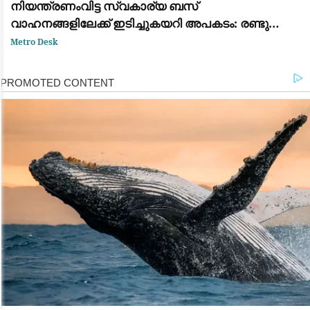
നിയന്ത്രണംവിട്ട സ്വകാര്യ ബസ്
വാഹനങ്ങളിലേക്ക് ഇടിച്ചുകയറി അപകടം: രണ്ടു
മരണം, എട്ട് പേർക്ക് പരിക്ക്
Metro Desk