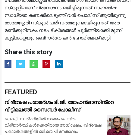
പേർക്ക് താമരശ്ശേരി വൊക്കേഷണൽ ഹയർ സെക്കൻഡറി
സ്‌കൂളിലാണ് പ്രവേശനം ലഭിച്ചിരുന്നത്. സംഘർഷ
സാധ്യത കണക്കിലെടുത്ത് വൻ പൊലീസ് ആയിരുന്നു
താമരശ്ശേരി സ്‌കൂൾ പരിസരത്തുണ്ടായിരുന്നത്. അര
മണിക്കൂറിനകം നടപടിക്രമങ്ങൾ പൂർത്തിയാക്കി മൂന്ന്
കുട്ടികളെയും ഒബ്‌സർവേഷൻ ഹോമിലേക്ക് മാറ്റി.
Share this story
FEATURED
വിദ്വേഷ പരാമർശം ടി.ജി. മോഹൻദാസിൻ്റെ
വീട്ടിലെത്തി സൈബർ പോലീസ്
കൊച്ചി: ഡൽഹിയിൽ സമരം ചെയ്ത
വിദ്യാർത്ഥികൾക്കെതിരായ അധിക്ഷേപ-വിദ്വേഷ
പരാമർശങ്ങളിൽ ബി.ജെ.പി നേതാവും