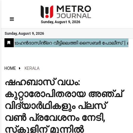
Sunday, August 9, 2026
GO
Sunday, August 9, 2026
Home
Kerala
National
Gulf
World
Sports
Movies
Health
Automobile
Travel
Education
Novel
Business
Technology
Webstory
HOME
KERALA
ഷഹബാസ് വധം:
കുറ്റാരോപിതരായ അഞ്ച്
വിദ്യാർഥികളും പ്ലസ്
വൺ പ്രവേശനം നേടി,
സ്‌കൂളിന് മുന്നിൽ