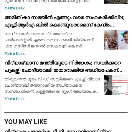
മുന്നേറുന്ന ചൈന, ലൂണാർ ബേസിന്റെ (Lunar
Base) സുരക്ഷയ്ക്കും സർവേ
Metro Desk
പ്രവർത്തനങ്ങൾക്കുമായി നാല് കാലുകളുള്ള
അമിത് ഷാ സഭയിൽ എത്തും വരെ സഹകരിക്കില്ല;
'റോബോട്ട് നായ്ക്കളെ' (Ro
എഫ്സിആർഎ ബിൽ കൊണ്ടുവരാമെന്ന് കേന്ദ്രം
കരുതേണ്ട: കെ സി വേണു​ഗോപാൽ
കേന്ദ്ര ആഭ്യന്തര മന്ത്രി അമിത് ഷാ
പാർലമെന്റിൽ എത്താതെ സഹകരിക്കില്ലെന്ന്
എഐസിസി ജനറൽ സെക്രട്ടറി കെ സി
വേണുഗോപാൽ. മണ്ഡല പുനർ നിർണയവുമായി
Metro Desk
ബന്ധപ്പെട്ട ബില്ല് അവതരിപ്പിക്കുന്നതിന് മുൻപ്
വിദ്യാഭ്യാസ മന്ത്രിയുടെ നിർദേശം; സവർക്കറെ
സർവകക്ഷി യോഗം വിളി
പുകഴ്ത്തി ചോദ്യാവലി തയാറാക്കിയ അധ്യാപകന്
സസ്പെൻഷൻ
തിരുവനന്തപുരം: വി ഡി സവർക്കറെ പുകഴ്ത്തി വിവാദ
ചോദ്യാവലി തയാറാക്കിയ അധ്യാപകന്
സസ്പെൻഷൻ. പള്ളത്തുടക്ക സ്കൂൾ അധ്യാപകൻ
ഗുരു പ്രസാദിനെയാണ് സസ്പെൻഡ് ചെയ്തത്.
Metro Desk
വിദ്യാഭ്യാസ മന്ത്രിയുടെ നിർദേശത്തെ
തുടർന്നാണ് ന
YOU MAY LIKE
വിദ്വേഷ പരാമർശം ടി.ജി. മോഹൻദാസിൻ്റെ