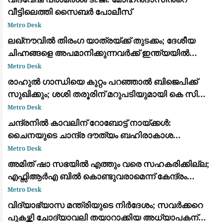
വീട്ടിലെത്തി സൈബർ പോലീസ്
Metro Desk
ലഖ്‌നൗവിൽ തിരംഗ യാത്രയ്ക്ക് തുടക്കം; ദേശീയ
ചിഹ്നങ്ങളെ അപമാനിക്കുന്നവർക്ക് ഇന്ത്യയിൽ
ജീവിക്കാൻ അർഹതയില്ലെന്ന് യോഗി ആദിത്യനാഥ്
Metro Desk
രാഹുൽ ​ഗാന്ധിയെ കുറ്റം പറഞ്ഞാൽ ബിജെപിക്ക്
സുഖിക്കും; ശശി തരൂരിന് മറുപടിയുമായി കെ സി
വേണു​ഗോപാൽ
Metro Desk
ചന്ദ്രനിൽ കാവലിന് റോബോട്ട് നായ്ക്കൾ:
ചൈനയുടെ ചാന്ദ്ര ദൗത്യം ബഹിരാകാശ
ഗവേഷണത്തിന്റെ ഭാവി മാറ്റിയെഴുതുന്നത് എങ്ങനെ?
Metro Desk
അമിത് ഷാ സഭയിൽ എത്തും വരെ സഹകരിക്കില്ല;
എഫ്സിആർഎ ബിൽ കൊണ്ടുവരാമെന്ന് കേന്ദ്രം
കരുതേണ്ട: കെ സി വേണു​ഗോപാൽ
Metro Desk
വിദ്യാഭ്യാസ മന്ത്രിയുടെ നിർദേശം; സവർക്കറെ
പുകഴ്ത്തി ചോദ്യാവലി തയാറാക്കിയ അധ്യാപകന്