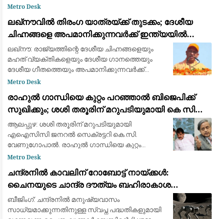
ആർ.എസ്.എസ് അനുകൂലിയുമായ ടി.ജി.
Metro Desk
മോഹൻദാസിനെ അറസ്റ്റ് ചെയ്യാൻ അന്വേഷണ
ലഖ്‌നൗവിൽ തിരംഗ യാത്രയ്ക്ക് തുടക്കം; ദേശീയ
സംഘം വീട്ടിലെത്തി. തിരുവനന്തപുരം സി
ചിഹ്നങ്ങളെ അപമാനിക്കുന്നവർക്ക് ഇന്ത്യയിൽ
ജീവിക്കാൻ അർഹതയില്ലെന്ന് യോഗി ആദിത്യനാഥ്
ലഖ്‌നൗ: രാജ്യത്തിന്റെ ദേശീയ ചിഹ്നങ്ങളെയും
മഹത് വ്യക്തികളെയും ദേശീയ ഗാനത്തെയും
ദേശീയ ഗീതത്തെയും അപമാനിക്കുന്നവർക്ക്
ഇന്ത്യയിൽ ജീവിക്കാൻ അനുവാദം
Metro Desk
നൽകാനാകില്ലെന്ന് ഉത്തർപ്രദേശ് മുഖ്യമന്ത്രി
രാഹുൽ ​ഗാന്ധിയെ കുറ്റം പറഞ്ഞാൽ ബിജെപിക്ക്
യോഗി ആദിത്യനാ
സുഖിക്കും; ശശി തരൂരിന് മറുപടിയുമായി കെ സി
വേണു​ഗോപാൽ
ആലപ്പുഴ: ശശി തരൂരിന് മറുപടിയുമായി
എഐസിസി ജനറൽ സെക്രട്ടറി കെ.സി.
വേണുഗോപാൽ. രാഹുൽ ഗാന്ധിയെ കുറ്റം
പറഞ്ഞാൽ ബിജെപിക്ക് സുഖിക്കുമെന്നായിരുന്നു
Metro Desk
കെ.സി. വേണുഗോപാലിന്റെ വിമർശനം. ഇന്നലെ
ചന്ദ്രനിൽ കാവലിന് റോബോട്ട് നായ്ക്കൾ:
അലഹബാദിൽ നിറയെ വിദ്യാർ
ചൈനയുടെ ചാന്ദ്ര ദൗത്യം ബഹിരാകാശ
ഗവേഷണത്തിന്റെ ഭാവി മാറ്റിയെഴുതുന്നത് എങ്ങനെ?
ബീജിംഗ്: ചന്ദ്രനിൽ മനുഷ്യവാസം
സാധ്യമാക്കുന്നതിനുള്ള സ്വപ്ന പദ്ധതികളുമായി