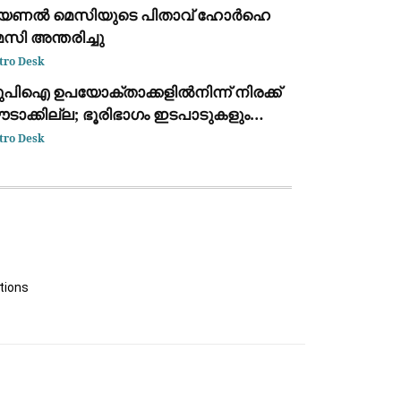
യണൽ മെസിയുടെ പിതാവ് ഹോർഹെ
സി അന്തരിച്ചു
tro Desk
ുപിഐ ഉപയോക്താക്കളിൽനിന്ന് നിരക്ക്
ടാക്കില്ല; ഭൂരിഭാഗം ഇടപാടുകളും
്യാപാരികൾക്കും സൗജന്യമായി
tro Desk
ടരുമെന്ന് കേന്ദ്ര സർക്കാർ
tions