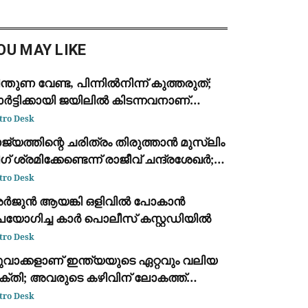
്തരം സേവനങ്ങൾക്ക് നിരക്ക്
ാക്കില്ലെന്ന് കേന്ദ്ര സർക്കാർ.
്നാൽ, വ്യാപാ
OU MAY LIKE
ന്തുണ വേണ്ട, പിന്നിൽനിന്ന് കുത്തരുത്;
ർട്ടിക്കായി ജയിലിൽ കിടന്നവനാണ്
ാൻ: എം.വി. ജയരാജന് മറുപടിയുമായി
tro Desk
ർജുൻ ആയങ്കി
ജ്യത്തിന്റെ ചരിത്രം തിരുത്താൻ മുസ്ലിം
ഗ് ശ്രമിക്കേണ്ടെന്ന് രാജീവ് ചന്ദ്രശേഖർ;
വർക്കർ ചോദ്യ വിവാദത്തിൽ ശക്തമായ
tro Desk
്രതികരണം
ർജുൻ ആയങ്കി ഒളിവിൽ പോകാൻ
പയോഗിച്ച കാർ പൊലീസ് കസ്റ്റഡിയിൽ
tro Desk
ുവാക്കളാണ് ഇന്ത്യയുടെ ഏറ്റവും വലിയ
ക്തി; അവരുടെ കഴിവിന് ലോകത്ത്
മാനതകളില്ല: രാഹുൽ ഗാന്ധി
tro Desk