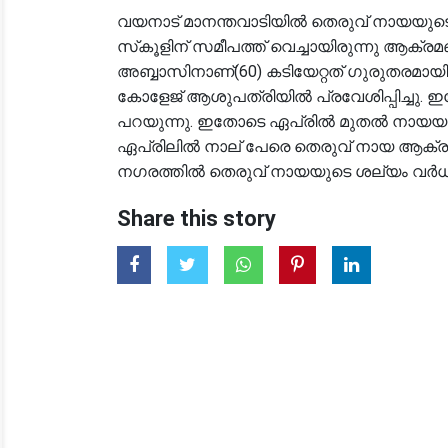
വയനാട് മാനന്തവാടിയിൽ തെരുവ് നായയു
സ്‌കൂളിന് സമീപത്ത് വെച്ചായിരുന്നു ആക്ര
അബ്ബാസിനാണ്(60) കടിയേറ്റത് ഗുരുതരമായി
കോളേജ് ആശുപത്രിയിൽ പ്രവേശിപ്പിച്ചു. ഇത
പറയുന്നു. ഇതോടെ ഏപ്രിൽ മുതൽ നായയുടെ 
ഏപ്രിലിൽ നാല് പേരെ തെരുവ് നായ ആക്രമി
നഗരത്തിൽ തെരുവ് നായയുടെ ശല്യം വർധിക്കുന
Share this story