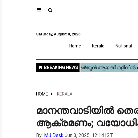
⚲
Home
Kerala
National
Gulf
World
Sports
Movies
Health
Automobile
Travel
Education
Novel
Business
Technology
Webstory
Saturday, August 8, 2026
Home
Kerala
National
HOME
KERALA
മാനന്തവാടിയിൽ തെ
ആക്രമണം; വയോധികന്
By
MJ Desk
Jun 3, 2025, 12:14 IST