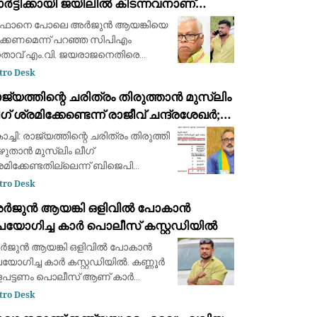
ർട്ടിക്കായി ജയിലിൽ കിടന്നവനാണ്
ാൻ: എം.വി. ജയരാജന് മറുപടിയുമായി
ഫാനെ പോലെ അര്‍ജുന്‍ ആയങ്കിയെ
ർജുൻ ആയങ്കി
ക്കണമെന്ന് പറഞ്ഞ സിപിഎം
താവ് എം.വി. ജയരാജനെതിരെ
യ്സ്ബുക്ക് പോസ്റ്റുമായി അര്‍ജുന്‍
tro Desk
ങ്കി. തനിക്ക് അയിത്തം
ജ്യത്തിന്റെ ചരിത്രം തിരുത്താൻ മുസ്ലിം
പ്പിക്കുന്നതിനും
ഗ് ശ്രമിക്കേണ്ടെന്ന് രാജീവ് ചന്ദ്രശേഖർ;
്ളിപ്പറയുന്നതിനും മുൻപ് താനീ പ്രസ്
വർക്കർ ചോദ്യ വിവാദത്തിൽ ശക്തമായ
ച്ചി: രാജ്യത്തിന്റെ ചരിത്രം തിരുത്തി
്രതികരണം
ുതാൻ മുസ്ലിം ലീഗ്
രമിക്കേണ്ടതില്ലെന്ന് ബിജെപി
താവ് രാജീവ് ചന്ദ്രശേഖർ.
tro Desk
വാതന്ത്ര്യസമര ക്വിസ്
ർജുൻ ആയങ്കി ഒളിവിൽ പോകാൻ
്സരത്തിൽ വി.ഡി.
പയോഗിച്ച കാർ പൊലീസ് കസ്റ്റഡിയിൽ
ർക്കറെക്കുറിച്ചുള്ള ചോദ്യം
പ്പെടുത്തിയത
ജുൻ ആയങ്കി ഒളിവിൽ പോകാൻ
യോഗിച്ച കാർ കസ്റ്റഡിയിൽ. കണ്ണൂർ
പട്ടണം പൊലീസ് ആണ് കാർ
്റ്റഡിയിൽ എടുത്തത്. വാഹനം
tro Desk
്ണൂർ പനങ്കാവിൽ ഉപേക്ഷിച്ച