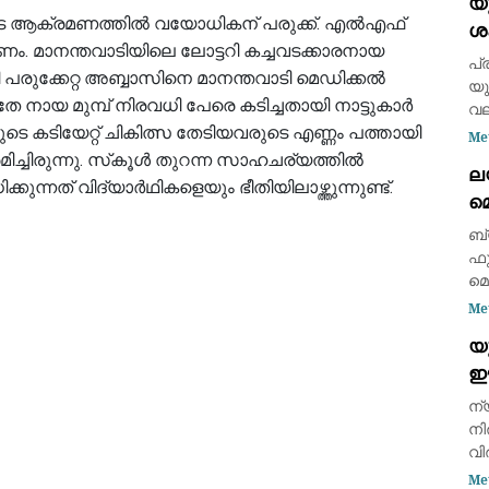
യ
നി
ടെ ആക്രമണത്തിൽ വയോധികന് പരുക്ക്. എൽഎഫ്
ശ
അഞ
മണം. മാനന്തവാടിയിലെ ലോട്ടറി കച്ചവടക്കാരനായ
സ
പ്
 പരുക്കേറ്റ അബ്ബാസിനെ മാനന്തവാടി മെഡിക്കൽ
യു
േ നായ മുമ്പ് നിരവധി പേരെ കടിച്ചതായി നാട്ടുകാർ
വല
കടിയേറ്റ് ചികിത്സ തേടിയവരുടെ എണ്ണം പത്തായി
കഴ
Me
സമ
ച്ചിരുന്നു. സ്‌കൂൾ തുറന്ന സാഹചര്യത്തിൽ
ല
നേ
്നത് വിദ്യാർഥികളെയും ഭീതിയിലാഴ്ത്തുന്നുണ്ട്.
മെ
ഉത
കെ
ബ്
ഫ
മെ
(6
Me
റ
യ
പ്
ഈ
രാ
ഏറ
വ
ന്
തു
നി
വി
ചെ
Me