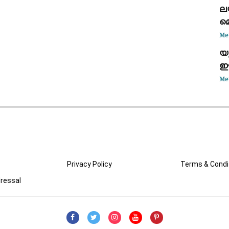
ല
മെ
Me
യ
ഈ
വ
Me
തു
Privacy Policy
Terms & Condi
ressal