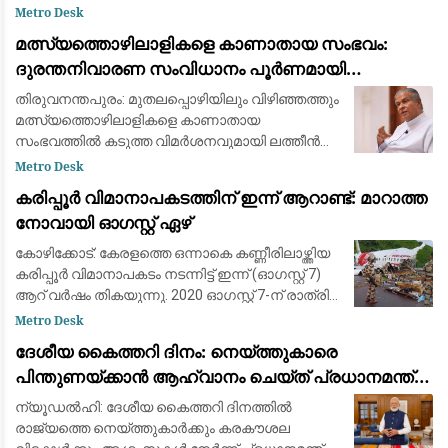
കവാടത്തിന് സമീപം ശക്തമായ മണ്ണിടിച്ചിൽ.
Metro Desk
തുടർച്ചയായി പെയ്യുന്ന മഴയിൽ തുരങ്കത്തിന്
മത്സ്യത്തൊഴിലാളികളെ കാണാതായ സംഭവം:
മുകളിലെ മ
ദുരന്തനിവാരണ സംവിധാനം പൂർണമായി
പരാജയപ്പെട്ടു; കടുത്ത വിമർശനവുമായി ഫാ. യൂജിൻ
തിരുവനന്തപുരം: മുതലപ്പൊഴിയിലും വിഴിഞ്ഞത്തും
പെരേര
മത്സ്യത്തൊഴിലാളികളെ കാണാതായ
സംഭവത്തില്‍ കടുത്ത വിമര്‍ശനവുമായി ലത്തീന്‍
സഭ വികാരി ജനറല്‍ ഫാ. യൂജിന്‍ പെരേര. സംഭവം
Metro Desk
ആവര്‍ത്തിക്കുന്നത് ഭരണകൂടത്തിന്റെ കെടുകാര്
കരിപ്പൂർ വിമാനാപകടത്തിന് ഇന്ന് ആറാണ്ട്: മാറാത്ത
നോവായി ഓഗസ്റ്റ് ഏഴ്
കോഴിക്കോട്: കേരളത്തെ ഒന്നാകെ കണ്ണീരിലാഴ്ത്തിയ
കരിപ്പൂർ വിമാനാപകടം നടന്നിട്ട് ഇന്ന് (ഓഗസ്റ്റ് 7)
ആറ് വർഷം തികയുന്നു. 2020 ഓഗസ്റ്റ് 7-ന് രാത്രി
കനത്ത മഴയത്ത് ദുബായിൽ നിന്ന് എത്തിയ എയർ
Metro Desk
ഇന്ത്യ എക്സ്പ്രസ്
ദേശീയ കൈത്തറി ദിനം: നെയ്ത്തുകാരെ
പിന്തുണയ്ക്കാൻ ആഹ്വാനം ചെയ്ത് പ്രധാനമന്ത്രി
നരേന്ദ്ര മോദി
ന്യൂഡൽഹി: ദേശീയ കൈത്തറി ദിനത്തിൽ
രാജ്യത്തെ നെയ്ത്തുകാർക്കും കരകൗശല