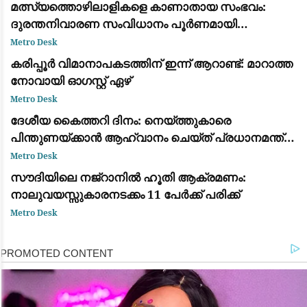
മത്സ്യത്തൊഴിലാളികളെ കാണാതായ സംഭവം:
ദുരന്തനിവാരണ സംവിധാനം പൂർണമായി
പരാജയപ്പെട്ടു; കടുത്ത വിമർശനവുമായി ഫാ. യൂജിൻ
Metro Desk
പെരേര
കരിപ്പൂർ വിമാനാപകടത്തിന് ഇന്ന് ആറാണ്ട്: മാറാത്ത
നോവായി ഓഗസ്റ്റ് ഏഴ്
Metro Desk
ദേശീയ കൈത്തറി ദിനം: നെയ്ത്തുകാരെ
പിന്തുണയ്ക്കാൻ ആഹ്വാനം ചെയ്ത് പ്രധാനമന്ത്രി
നരേന്ദ്ര മോദി
Metro Desk
സൗദിയിലെ നജ്‌റാനിൽ ഹൂതി ആക്രമണം:
നാലുവയസ്സുകാരനടക്കം 11 പേർക്ക് പരിക്ക്
Metro Desk