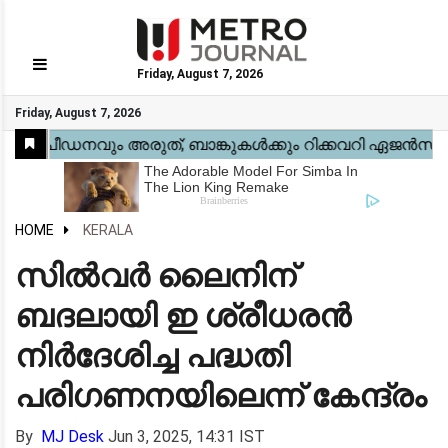
Friday, August 7, 2026
GO
Friday, August 7, 2026
Home
Kerala
National
Gulf
World
Sports
Movies
Health
Automobile
Travel
Education
Novel
Business
Technology
Webstory
HOME
KERALA
സിൽവർ ലൈനിന്
ബദലായി ഇ ശ്രീധരൻ
നിർദേശിച്ച പദ്ധതി
പരിഗണനയിലെന്ന് കേന്ദ്രം
By
MJ Desk
Jun 3, 2025, 14:31 IST