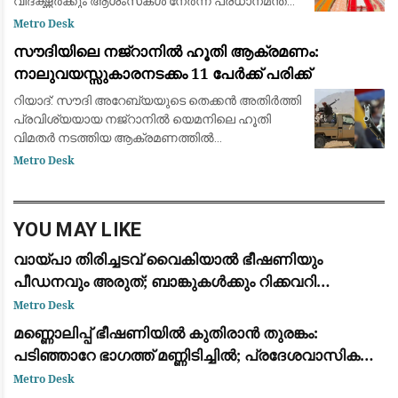
വിദഗ്ദ്ധർക്കും ആശംസകൾ നേർന്ന് പ്രധാനമന്ത്രി
നരേന്ദ്ര മോദി. ഇന്ത്യയുടെ സമ്പന്നമായ
Metro Desk
കൈത്തറി പാരമ്പര്യത്തെയും അതിനായി ജീവിതം
സൗദിയിലെ നജ്‌റാനിൽ ഹൂതി ആക്രമണം:
മാറ്റിവെച്ച
നാലുവയസ്സുകാരനടക്കം 11 പേർക്ക് പരിക്ക്
റിയാദ്: സൗദി അറേബ്യയുടെ തെക്കൻ അതിർത്തി
പ്രവിശ്യയായ നജ്‌റാനിൽ യെമനിലെ ഹൂതി
വിമതർ നടത്തിയ ആക്രമണത്തിൽ
നാലുവയസ്സുകാരൻ ഉൾപ്പെടെ 11 പേർക്ക്
Metro Desk
പരിക്കേറ്റു. ജനവാസ മേഖലകളെയും
സാധാരണക്കാരെയും ലക്ഷ്യമിട്ട് വ്യാ
YOU MAY LIKE
വായ്പാ തിരിച്ചടവ് വൈകിയാൽ ഭീഷണിയും
പീഡനവും അരുത്; ബാങ്കുകൾക്കും റിക്കവറി
ഏജൻസികൾക്കും കർശന നിയന്ത്രണങ്ങളുമായി
Metro Desk
ആർ.ബി.ഐ
മണ്ണൊലിപ്പ് ഭീഷണിയിൽ കുതിരാൻ തുരങ്കം:
പടിഞ്ഞാറേ ഭാഗത്ത് മണ്ണിടിച്ചിൽ; പ്രദേശവാസികളും
യാത്രക്കാരും ആശങ്കയിൽ
Metro Desk