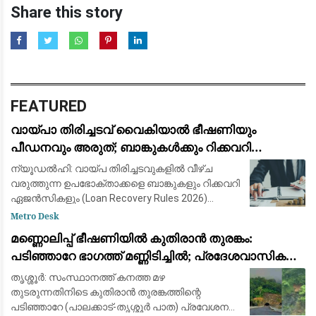
Share this story
FEATURED
വായ്പാ തിരിച്ചടവ് വൈകിയാൽ ഭീഷണിയും
പീഡനവും അരുത്; ബാങ്കുകൾക്കും റിക്കവറി
ഏജൻസികൾക്കും കർശന നിയന്ത്രണങ്ങളുമായി
ന്യൂഡൽഹി: വായ്പ തിരിച്ചടവുകളിൽ വീഴ്ച
ആർ.ബി.ഐ
വരുത്തുന്ന ഉപഭോക്താക്കളെ ബാങ്കുകളും റിക്കവറി
ഏജൻസികളും (Loan Recovery Rules 2026)
മാനസികമായി പീഡിപ്പിക്കുന്നതും
Metro Desk
ഭീഷണിപ്പെടുത്തുന്നതും തടയാൻ പുതിയ കർശന
മണ്ണൊലിപ്പ് ഭീഷണിയിൽ കുതിരാൻ തുരങ്കം:
മാർഗ്ഗനിർദ്
പടിഞ്ഞാറേ ഭാഗത്ത് മണ്ണിടിച്ചിൽ; പ്രദേശവാസികളും
യാത്രക്കാരും ആശങ്കയിൽ
തൃശ്ശൂർ: സംസ്ഥാനത്ത് കനത്ത മഴ
തുടരുന്നതിനിടെ കുതിരാൻ തുരങ്കത്തിന്റെ
പടിഞ്ഞാറേ (പാലക്കാട്-തൃശ്ശൂർ പാത) പ്രവേശന