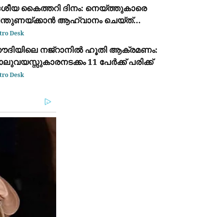
േശീയ കൈത്തറി ദിനം: നെയ്ത്തുകാരെ
ിന്തുണയ്ക്കാൻ ആഹ്വാനം ചെയ്ത്
രധാനമന്ത്രി നരേന്ദ്ര മോദി
tro Desk
ൗദിയിലെ നജ്‌റാനിൽ ഹൂതി ആക്രമണം:
ലുവയസ്സുകാരനടക്കം 11 പേർക്ക് പരിക്ക്
tro Desk