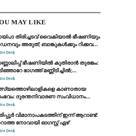
പ്പെടെ 11 പേർക്ക് പരിക്കേറ്റു.
നവാസ മേഖലകളെയും
ധാരണക്കാരെയും ലക്ഷ്യമിട്ട് വ്യാ
OU MAY LIKE
ായ്പാ തിരിച്ചടവ് വൈകിയാൽ ഭീഷണിയും
ഡനവും അരുത്; ബാങ്കുകൾക്കും റിക്കവറി
ജൻസികൾക്കും കർശന
tro Desk
ിയന്ത്രണങ്ങളുമായി ആർ.ബി.ഐ
്ണൊലിപ്പ് ഭീഷണിയിൽ കുതിരാൻ തുരങ്കം:
ിഞ്ഞാറേ ഭാഗത്ത് മണ്ണിടിച്ചിൽ;
്രദേശവാസികളും യാത്രക്കാരും
tro Desk
ശങ്കയിൽ
ത്സ്യത്തൊഴിലാളികളെ കാണാതായ
ംഭവം: ദുരന്തനിവാരണ സംവിധാനം
ർണമായി പരാജയപ്പെട്ടു; കടുത്ത
tro Desk
ിമർശനവുമായി ഫാ. യൂജിൻ പെരേര
ിപ്പൂർ വിമാനാപകടത്തിന് ഇന്ന് ആറാണ്ട്:
റാത്ത നോവായി ഓഗസ്റ്റ് ഏഴ്
tro Desk