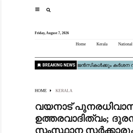
⚲
Home
Kerala
National
Gulf
World
Sports
Movies
Health
Automobile
Travel
Education
Novel
Business
Technology
Webstory
Friday, August 7, 2026
Home
Kerala
National
HOME
KERALA
വയനാട് പുനരധിവാസ
ഉത്തരവാദിത്വം; ദുരന
സംസ്ഥാന സർക്കാരുകൾ