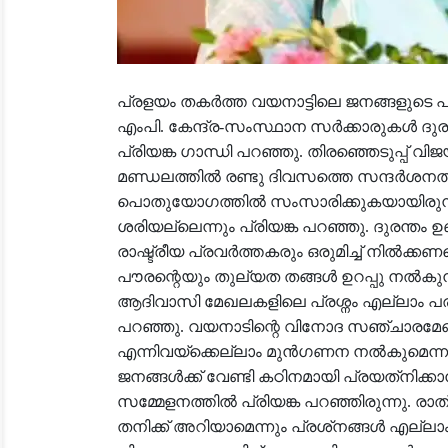
പ്രളയം തകർത്ത വയനാട്ടിലെ ജനങ്ങളുടെ പ
എംപി. കേന്ദ്ര-സംസ്ഥാന സർക്കാരുകൾ ദുരന്
പ്രിയങ്ക ഗാന്ധി പറഞ്ഞു. തിരഞ്ഞെടുപ്പ് വ
മണ്ഡലത്തിൽ രണ്ടു ദിവസത്തെ സന്ദർശനത്ത
പൊതുയോഗത്തിൽ സംസാരിക്കുകയായിരുന്നു
ശരിയല്ലെന്നും പ്രിയങ്ക പറഞ്ഞു. ദുരന്തം 
രാഷ്ട്രീയ പ്രവർത്തകരും ഒരുമിച്ച് നിൽക്
പൗരന്റെയും തുല്യത തങ്ങൾ ഉറപ്പു നൽകു
ആദിവാസി മേഖലകളിലെ പ്രശ്നം എല്ലാം പര
പറഞ്ഞു. വയനാടിന്റെ വിനോദ സഞ്ചാരമേഖല
എന്നിവയ്ക്കെല്ലാം മുൻഗണന നൽകുമെന്നും 
ജനങ്ങൾക്ക് വേണ്ടി കഠിനമായി പ്രയത്‌നിക്
സമ്മേളനത്തിൽ പ്രിയങ്ക പറഞ്ഞിരുന്നു. രാത്
തനിക്ക് അറിയാമെന്നും പ്രശ്‌നങ്ങൾ എല്ല