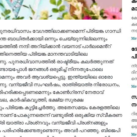
കര
ആവ
മാ
കെ
കോ
കണ
ുനരധിവാസം വേഗത്തിലാക്കണമെന്ന് പ്രിയങ്ക ഗാന്ധി
നടന
തി
Me
ത ബാധിതർക്കായി ഒന്നും ചെയ്യുന്നില്ലെന്നും
കന
ിജയത്തിൽ നന്ദി അറിയിക്കാൻ വയനാട് പാർലമെൻ്റ്
ദ
എത
ിനെത്തിയ പ്രിയങ്ക മാനന്തവാടിയിലെ
പ
. പുനരധിവാസത്തിൽ രാഷ്ട്രീയം കലർത്തുന്നത്
പ്
ന്
ഉണ്ടായപ്പോൾ ജനങ്ങൾ ഒരുമിച്ച് നിന്നതുപോലെ
ദി
കണമെന്നും അവർ ആവശ്യപ്പെട്ടു. ഇന്ത്യയിലെ ഓരോ
നെ
ന്നു. വന്യജീവി സംഘർഷം, രാത്രിയാത്ര നിരോധനം,
വി
Me
പ്
ിഹരിക്കപ്പെടണമെന്നും കോൺഗ്രസ് നേതാവ്
സ
ഇന
, കാർഷികവൃത്തി, ഭക്ഷ്യ സുരക്ഷ
നാ
പാ
പ്രിയങ്ക കൂട്ടിച്ചേർത്തു. അതേസമയം കേരളത്തിലെ
മാറ
റി
കാനാണ് പോകുന്നതെന്ന് വണ്ടൂരിൽ ഒരുക്കിയ സ്വീകരണ
അത
രി യാത്രാ പ്രശ്‌നവും വന്യജീവി പ്രശ്‌നങ്ങളും
യെ
ാം പരിഹരിക്കേണ്ടതുണ്ടെന്നും അവർ പറഞ്ഞു. ബിജെപി
ആക
Me