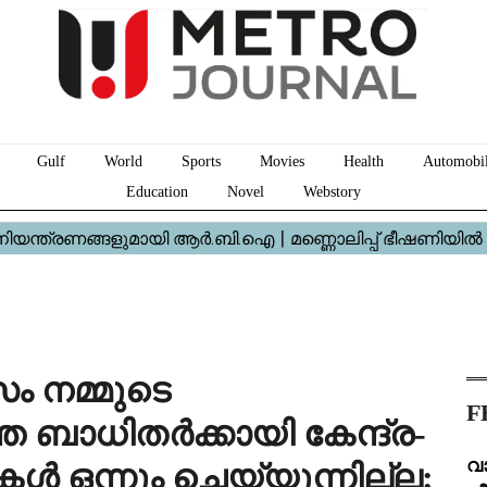
Gulf
World
Sports
Movies
Health
Automobi
Education
Novel
Webstory
ം നമ്മുടെ
F
്ത ബാധിതർക്കായി കേന്ദ്ര-
വ
 ഒന്നും ചെയ്യുന്നില്ല: