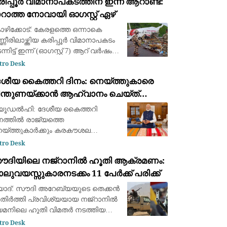
ിപ്പൂർ വിമാനാപകടത്തിന് ഇന്ന് ആറാണ്ട്:
ര്‍ത്തിക്കുന്നത് ഭരണകൂടത്തിന്റെ
റാത്ത നോവായി ഓഗസ്റ്റ് ഏഴ്
ടുകാര്
ഴിക്കോട്: കേരളത്തെ ഒന്നാകെ
്ണീരിലാഴ്ത്തിയ കരിപ്പൂർ വിമാനാപകടം
്നിട്ട് ഇന്ന് (ഓഗസ്റ്റ് 7) ആറ് വർഷം
കയുന്നു. 2020 ഓഗസ്റ്റ് 7-ന് രാത്രി
tro Desk
ത്ത മഴയത്ത് ദുബായിൽ നിന്ന്
േശീയ കൈത്തറി ദിനം: നെയ്ത്തുകാരെ
്തിയ എയർ ഇന്ത്യ എക്സ്പ്രസ്
ിന്തുണയ്ക്കാൻ ആഹ്വാനം ചെയ്ത്
രധാനമന്ത്രി നരേന്ദ്ര മോദി
യൂഡൽഹി: ദേശീയ കൈത്തറി
നത്തിൽ രാജ്യത്തെ
യ്ത്തുകാർക്കും കരകൗശല
ദഗ്ദ്ധർക്കും ആശംസകൾ നേർന്ന്
tro Desk
രധാനമന്ത്രി നരേന്ദ്ര മോദി.
ൗദിയിലെ നജ്‌റാനിൽ ഹൂതി ആക്രമണം:
്ത്യയുടെ സമ്പന്നമായ കൈത്തറി
ലുവയസ്സുകാരനടക്കം 11 പേർക്ക് പരിക്ക്
രമ്പര്യത്തെയും അതിനായി ജീവിതം
്റിവെച്ച
യാദ്: സൗദി അറേബ്യയുടെ തെക്കൻ
ിർത്തി പ്രവിശ്യയായ നജ്‌റാനിൽ
മനിലെ ഹൂതി വിമതർ നടത്തിയ
്രമണത്തിൽ നാലുവയസ്സുകാരൻ
tro Desk