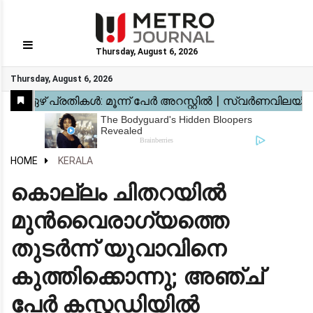
Thursday, August 6, 2026
GO
Thursday, August 6, 2026
Home
Kerala
National
Gulf
World
Sports
Movies
Health
Automobile
Travel
Education
Novel
Business
Technology
Webstory
HOME
KERALA
കൊല്ലം ചിതറയിൽ
മുൻവൈരാഗ്യത്തെ
തുടർന്ന് യുവാവിനെ
കുത്തിക്കൊന്നു; അഞ്ച്
പേർ കസ്റ്റഡിയിൽ