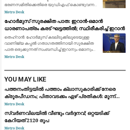
ഭരണസമിതിക്കെതിരെ യുഡിഎഫ് കൊണ്ടുവന്ന
അവിശ്വാസ പ്രമേയം പാസായതോടെയാണ്
Metro Desk
ഭരണ മാറ്റത്തിന് വഴിയൊരുങ്ങിയത്.
ഹോർമുസ് സുരക്ഷിത പാത: ഇറാൻ-ഒമാൻ
നറുക്കെടുപ്പിലൂടെ അധികാരത്ത
ധാരണാപത്രം കരട് ഘട്ടത്തിൽ; സ്ഥിരീകരിച്ച് ഇറാൻ
തെഹ്‌റാൻ: ഹോർമുസ് കടലിടുക്കിലൂടെയുള്ള
വാണിജ്യ കപ്പൽ ഗതാഗതത്തിനായി സുരക്ഷിത
പാത ഒരുക്കുന്നത് സംബന്ധിച്ച് ഇറാനും ഒമാനും
തമ്മിൽ നടത്തുന്ന ചർച്ചകൾ അന്തിമ കരട്
Metro Desk
തയ്യാറാക്കൽ ഘട്ടത്തിലെത്തിയതായി ഇറാൻ
വിദേശകാ
YOU MAY LIKE
പത്തനംതിട്ടയിൽ പത്താം ക്ലാസുകാരിക്ക് നേരെ
ക്രൂരപീഡനം; പിതാവടക്കം ഏഴ് പ്രതികൾ: മൂന്ന്
പേർ അറസ്റ്റിൽ
Metro Desk
സ്വര്‍ണവിലയിൽ വീണ്ടും വർദ്ദനവ്; ഒറ്റയടിക്ക്
കേറിയത് 2120 രൂപ
Metro Desk