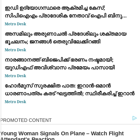
ഇഡി ഉദ്യോഗസ്ഥരെ ആക്രമിച്ച കേസ്;
സിപിഐഎം പ്രാദേശിക നേതാവ് ഐപി ബിനു
ഉള്‍പ്പടെ അഞ്ച് പ്രതികള്‍ക്ക് ജാമ്യം
Metro Desk
അസമിലും അരുണാചൽ പ്രദേശിലും ശക്തമായ
ഭൂചലനം; ജനങ്ങൾ തെരുവിലേക്കിറങ്ങി
Metro Desk
നാരങ്ങാനത്ത് ബിജെപിക്ക് ഭരണം നഷ്ടമായി;
യുഡിഎഫ് അവിശ്വാസ പ്രമേയം പാസായി
Metro Desk
ഹോർമുസ് സുരക്ഷിത പാത: ഇറാൻ-ഒമാൻ
ധാരണാപത്രം കരട് ഘട്ടത്തിൽ; സ്ഥിരീകരിച്ച് ഇറാൻ
Metro Desk