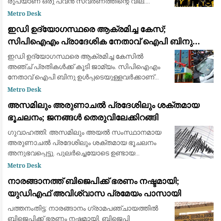
രൂപയാണ് ഒരു പവന്‍ സ്വര്‍ണത്തിന്റെ വില.
ഗ്രാമിന് ആനുപാതികമായി 265 രൂപയാണ്
Metro Desk
കൂടിയത്. 13,725 രൂപയാണ് ഒരു ഗ്രാം സ്വര്‍ണത
ഇഡി ഉദ്യോഗസ്ഥരെ ആക്രമിച്ച കേസ്;
സിപിഐഎം പ്രാദേശിക നേതാവ് ഐപി ബിനു
ഉള്‍പ്പടെ അഞ്ച് പ്രതികള്‍ക്ക് ജാമ്യം
ഇഡി ഉദ്യോഗസ്ഥരെ ആക്രമിച്ച കേസില്‍
അഞ്ച് പ്രതികള്‍ക്ക് കൂടി ജാമ്യം. സിപിഐഎം
നേതാവ് ഐപി ബിനു ഉള്‍പ്പടെയുള്ളവര്‍ക്കാണ്
ഹൈക്കോടതി ജാമ്യം അനുവദിച്ചത്. ഇതോടെ
Metro Desk
കേസില്‍ ജാമ്യം ലഭിച്ചവരുടെ എണ്ണം 24 ആയി. ഇ
അസമിലും അരുണാചൽ പ്രദേശിലും ശക്തമായ
ഡി
ഭൂചലനം; ജനങ്ങൾ തെരുവിലേക്കിറങ്ങി
ഗുവാഹത്തി: അസമിലും അയൽ സംസ്ഥാനമായ
അരുണാചൽ പ്രദേശിലും ശക്തമായ ഭൂചലനം
അനുഭവപ്പെട്ടു. പുലർച്ചെയോടെ ഉണ്ടായ
ഭൂചലനത്തെ തുടർന്ന് പരിഭ്രാന്തരായ ജനങ്ങൾ
Metro Desk
വീടുകളിൽ നിന്നും കെട്ടിടങ്ങളിൽ നിന്നും
നാരങ്ങാനത്ത് ബിജെപിക്ക് ഭരണം നഷ്ടമായി;
പുറത്തേക്ക് ഓടിരക
യുഡിഎഫ് അവിശ്വാസ പ്രമേയം പാസായി
പത്തനംതിട്ട: നാരങ്ങാനം ഗ്രാമപഞ്ചായത്തിൽ
ബിജെപിക്ക് ഭരണം നഷ്ടമായി. ബിജെപി