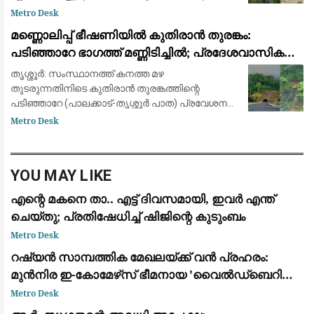
മാനസികമായി പീഡിപ്പിക്കുന്നതും
Metro Desk
ഭീഷണിപ്പെടുത്തുന്നതും തടയാൻ പുതിയ കർശന
മണ്ണൊലിപ്പ് ഭീഷണിയിൽ കുതിരാൻ തുരങ്കം:
മാർഗ്ഗനിർദ്
പടിഞ്ഞാറേ ഭാഗത്ത് മണ്ണിടിച്ചിൽ; പ്രദേശവാസികളും
യാത്രക്കാരും ആശങ്കയിൽ
തൃശ്ശൂർ: സംസ്ഥാനത്ത് കനത്ത മഴ
തുടരുന്നതിനിടെ കുതിരാൻ തുരങ്കത്തിന്റെ
പടിഞ്ഞാറേ (പാലക്കാട്-തൃശ്ശൂർ പാത) പ്രവേശന
കവാടത്തിന് സമീപം ശക്തമായ മണ്ണിടിച്ചിൽ.
Metro Desk
തുടർച്ചയായി പെയ്യുന്ന മഴയിൽ തുരങ്കത്തിന്
മുകളിലെ മ
YOU MAY LIKE
എന്റെ മകനെ താ.. എട്ട് ദിവസമായി, ഇവര്‍ എന്ത്
ചെയ്തു; പ്രതിഷേധിച്ച് ഷിജിന്റെ കുടുംബം
Metro Desk
റഷ്യൻ സാമ്പത്തിക മേഖലയ്ക്ക് വൻ പ്രഹരം:
മുൻനിര ഇ-കോമേഴ്‌സ് ഭീമനായ 'വൈൽഡ്ബെറിസ്'
കേന്ദ്രീകരിച്ച് യുക്രെയ്ൻ ഡ്രോൺ ആക്രമണം
Metro Desk