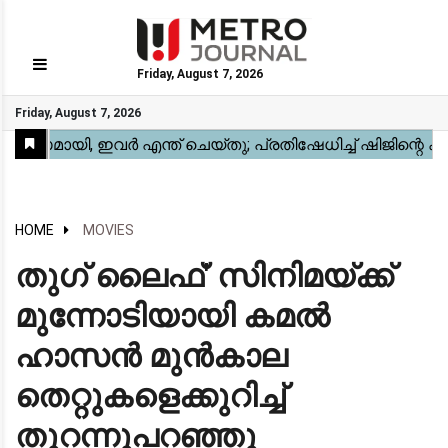
Friday, August 7, 2026
GO
Friday, August 7, 2026
Home
Kerala
National
Gulf
World
Sports
Movies
Health
Automobile
Travel
Education
Novel
Business
Technology
Webstory
HOME
MOVIES
തുഗ് ലൈഫ്' സിനിമയ്ക്ക്
മുന്നോടിയായി കമൽ
ഹാസൻ മുൻകാല
തെറ്റുകളെക്കുറിച്ച്
തുറന്നുപറഞ്ഞു