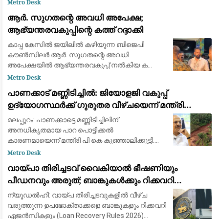
വെയർഹൗസുകൾ ലക്ഷ്യമിട്ട് യുക്രെയ്ൻ
Metro Desk
ശക്തമായ ഡ്രോൺ ആക്രമണം തുടരുന്നു.
ആർ. സുഗതന്റെ അവധി അപേക്ഷ;
റഷ്യയിലുടനീളമുള്ള ഏകദേശം ഇരു
ആഭ്യന്തരവകുപ്പിന്റെ കത്ത് റദ്ദാക്കി
കാപ്പ കേസിൽ ജയിലിൽ കഴിയുന്ന ബിജെപി
കൗൺസിലർ ആർ. സുഗതന്റെ അവധി
അപേക്ഷയിൽ ആഭ്യന്തരവകുപ്പ് നൽകിയ കത്തും
റദ്ദാക്കി. തെരഞ്ഞെടുപ്പ് കമ്മീഷന് മുന്നിലുള്ള
Metro Desk
പരാതിയിൽ തിരിച്ചടിയാകാതിരിക്കാനാണ് കത്ത്
പാണക്കാട് മണ്ണിടിച്ചിൽ: ജിയോളജി വകുപ്പ്
റദ്ദാക്കിയതെ
ഉദ്യോഗസ്ഥർക്ക് ഗുരുതര വീഴ്ചയെന്ന് മന്ത്രി
പി.കെ. കുഞ്ഞാലിക്കുട്ടി; കർശന നടപടിയുണ്ടാകും
മലപ്പുറം: പാണക്കാട്ടെ മണ്ണിടിച്ചിലിന്
അനധികൃതമായ പാറ പൊട്ടിക്കൽ
കാരണമായെന്ന് മന്ത്രി പി കെ കുഞ്ഞാലിക്കുട്ടി.
മണ്ണ് മാറ്റാൻ മാത്രമാണ് മുൻസിപ്പാലിറ്റി അനുമതി
Metro Desk
നൽകിയത്. എന്നാൽ അതിൻ്റെ മറവിൽ പാറ
വായ്പാ തിരിച്ചടവ് വൈകിയാൽ ഭീഷണിയും
പൊട്ടിച്ച
പീഡനവും അരുത്; ബാങ്കുകൾക്കും റിക്കവറി
ഏജൻസികൾക്കും കർശന നിയന്ത്രണങ്ങളുമായി
ന്യൂഡൽഹി: വായ്പ തിരിച്ചടവുകളിൽ വീഴ്ച
ആർ.ബി.ഐ
വരുത്തുന്ന ഉപഭോക്താക്കളെ ബാങ്കുകളും റിക്കവറി
ഏജൻസികളും (Loan Recovery Rules 2026)