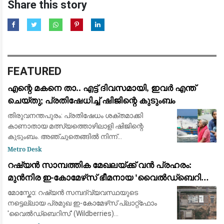
Share this story
FEATURED
എന്റെ മകനെ താ.. എട്ട് ദിവസമായി, ഇവര്‍ എന്ത്
ചെയ്തു; പ്രതിഷേധിച്ച് ഷിജിന്റെ കുടുംബം
തിരുവനന്തപുരം: പ്രതിഷേധം ശക്തമാക്കി
കാണാതായ മത്സ്യത്തൊഴിലാളി ഷിജിന്റെ
കുടുംബം. അഞ്ചുതെങ്ങില്‍ നിന്ന്
മത്സ്യബന്ധനത്തിന് പോയ ഷിജിനെ
Metro Desk
കാണാതായിട്ട് എട്ട് ദിവസമായി. തിരച്ചിലിന്
റഷ്യൻ സാമ്പത്തിക മേഖലയ്ക്ക് വൻ പ്രഹരം:
കാര്യക്ഷമമായ നടപടി വൈകുന്നതി
മുൻനിര ഇ-കോമേഴ്‌സ് ഭീമനായ 'വൈൽഡ്ബെറിസ്'
കേന്ദ്രീകരിച്ച് യുക്രെയ്ൻ ഡ്രോൺ ആക്രമണം
മോസ്കോ: റഷ്യൻ സമ്പദ്‌വ്യവസ്ഥയുടെ
നട്ടെല്ലായ പ്രമുഖ ഇ-കോമേഴ്‌സ് പ്ലാറ്റ്‌ഫോം
'വൈൽഡ്ബെറിസ്' (Wildberries)