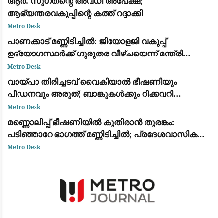
ആർ. സുഗതന്റെ അവധി അപേക്ഷ;
ആഭ്യന്തരവകുപ്പിന്റെ കത്ത് റദ്ദാക്കി
Metro Desk
പാണക്കാട് മണ്ണിടിച്ചിൽ: ജിയോളജി വകുപ്പ്
ഉദ്യോഗസ്ഥർക്ക് ഗുരുതര വീഴ്ചയെന്ന് മന്ത്രി
പി.കെ. കുഞ്ഞാലിക്കുട്ടി; കർശന നടപടിയുണ്ടാകും
Metro Desk
വായ്പാ തിരിച്ചടവ് വൈകിയാൽ ഭീഷണിയും
പീഡനവും അരുത്; ബാങ്കുകൾക്കും റിക്കവറി
ഏജൻസികൾക്കും കർശന നിയന്ത്രണങ്ങളുമായി
Metro Desk
ആർ.ബി.ഐ
മണ്ണൊലിപ്പ് ഭീഷണിയിൽ കുതിരാൻ തുരങ്കം:
പടിഞ്ഞാറേ ഭാഗത്ത് മണ്ണിടിച്ചിൽ; പ്രദേശവാസികളും
യാത്രക്കാരും ആശങ്കയിൽ
Metro Desk