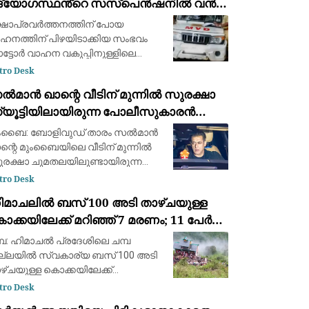
ദ്യോഗസ്ഥൻ്റെ സസ്പെൻഷനിൽ വൻ
്രതിഷേധം; നടപടി പിൻവലിക്കണമെന്ന്
്ഷാപ്രവർത്തനത്തിന് പോയ
വശ്യം
ഹനത്തിന് പിഴയിടാക്കിയ സംഭവം
ട്ടോർ വാഹന വകുപ്പിനുള്ളിലെ
ഘടനകൾ പ്രതിഷേധത്തിൽ. നടപടി
tro Desk
്യോഗസ്ഥരുടെ മനോവീര്യം
മാൻ ഖാന്റെ വീടിന് മുന്നിൽ സുരക്ഷാ
ർക്കുന്നതെന്ന് ഒരു വിഭാഗം
്യൂട്ടിയിലായിരുന്ന പോലീസുകാരൻ
്യോഗസ്ഥർ. നടപടിയിൽ
ഴ്ചയില്ലെന്
ൃദയാഘാതം മൂലം മരിച്ചു
ുംബൈ: ബോളിവുഡ് താരം സൽമാൻ
ന്റെ മുംബൈയിലെ വീടിന് മുന്നിൽ
രക്ഷാ ചുമതലയിലുണ്ടായിരുന്ന
ംബൈ പോലീസ് കോൺസ്റ്റബിൾ
tro Desk
ദയാഘാതത്തെ തുടർന്ന്
ിമാചലിൽ ബസ് 100 അടി താഴ്ചയുള്ള
ഴഞ്ഞുവീണ് മരിച്ചു. മുംബൈ
ക്കയിലേക്ക് മറിഞ്ഞ് 7 മരണം; 11 പേർക്ക്
ലീസ് LA-4 യൂണിറ്റിലെ
ദ്യോഗസ്ഥനായ ഗ
രുതര പരിക്ക്
്പ: ഹിമാചൽ പ്രദേശിലെ ചമ്പ
ല്ലയിൽ സ്വകാര്യ ബസ് 100 അടി
ഴ്ചയുള്ള കൊക്കയിലേക്ക്
ിഞ്ഞുണ്ടായ ദാരുണ അപകടത്തിൽ
tro Desk
് പേർ കൊല്ലപ്പെട്ടു. അപകടത്തിൽ