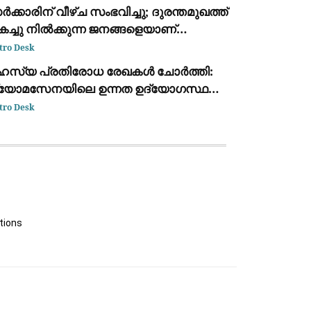
ക്കാരിന് വീഴ്ച സംഭവിച്ചു; ദുരന്തമുഖത്ത്
ച്ചു നിൽക്കുന്ന ജനങ്ങളെയാണ്
ാണാൻ കഴിഞ്ഞതെന്ന് പിണറായി വിജയൻ
tro Desk
ഹസ്യ പ്രതിരോധ രേഖകൾ ചോർത്തി:
്യോമസേനയിലെ ഉന്നത ഉദ്യോഗസ്ഥൻ
സ്റ്റിൽ
tro Desk
tions