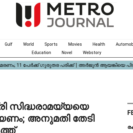
Gulf
World
Sports
Movies
Health
Automob
Education
Novel
Webstory
രി സിദ്ധരാമയ്യയെ
F
യ്യണം; അനുമതി തേടി
ര
ത്ത്