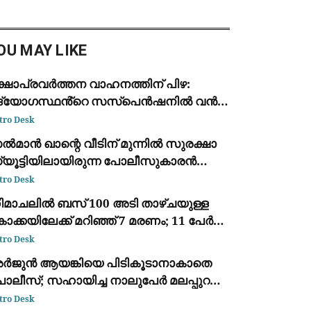
ഭവത്തിൽ ഇന്ത്യൻ
യോമസേനയിലെ (IAF) മുതിർന്ന
്യോഗസ്ഥൻ അറസ്റ്റിലായി.
OU MAY LIKE
ാജ്യസുരക
ക്ഷാപ്രവർത്തന വാഹനത്തിന് പിഴ:
ദ്യോഗസ്ഥൻ്റെ സസ്പെൻഷനിൽ വൻ
്രതിഷേധം; നടപടി പിൻവലിക്കണമെന്ന്
tro Desk
വശ്യം
മാൻ ഖാന്റെ വീടിന് മുന്നിൽ സുരക്ഷാ
്യൂട്ടിയിലായിരുന്ന പോലീസുകാരൻ
ൃദയാഘാതം മൂലം മരിച്ചു
tro Desk
ിമാചലിൽ ബസ് 100 അടി താഴ്ചയുള്ള
ക്കയിലേക്ക് മറിഞ്ഞ് 7 മരണം; 11 പേർക്ക്
രുതര പരിക്ക്
tro Desk
ർജുൻ ആയങ്കിയെ പിടികൂടാനാകാതെ
ൊലീസ്; സഹായിച്ച നാലുപേർ മലപ്പുറത്ത്
സ്റ്റിൽ
tro Desk