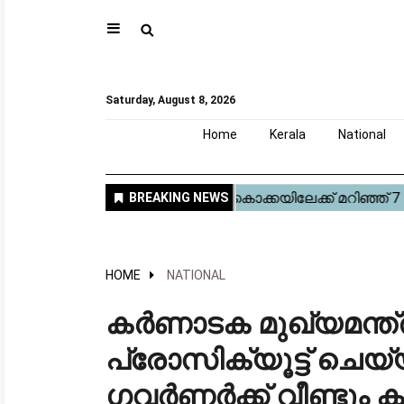
⚲
Home
Kerala
National
Gulf
World
Sports
Movies
Health
Automobile
Travel
Education
Novel
Business
Technology
Webstory
Saturday, August 8, 2026
Home
Kerala
National
HOME
NATIONAL
കർണാടക മുഖ്യമന്ത്
പ്രോസിക്യൂട്ട് ചെ
ഗവർണർക്ക് വീണ്ടും ക