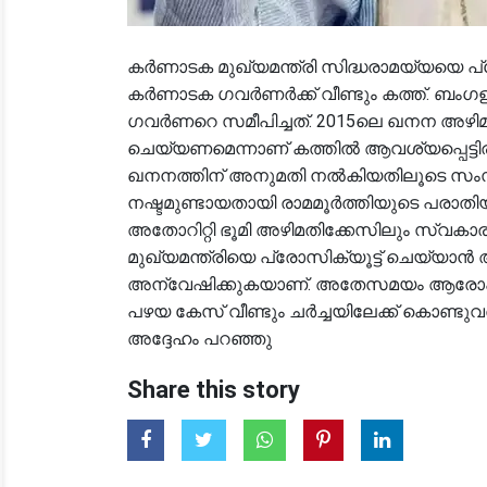
കർണാടക മുഖ്യമന്ത്രി സിദ്ധരാമയ്യയെ പ്ര
കർണാടക ഗവർണർക്ക് വീണ്ടും കത്ത്. ബംഗളൂ
ഗവർണറെ സമീപിച്ചത്. 2015ലെ ഖനന അഴിമത
ചെയ്യണമെന്നാണ് കത്തിൽ ആവശ്യപ്പെട്ടിരിക
ഖനനത്തിന് അനുമതി നൽകിയതിലൂടെ സംസ്
നഷ്ടമുണ്ടായതായി രാമമൂർത്തിയുടെ പരാ
അതോറിറ്റി ഭൂമി അഴിമതിക്കേസിലും സ്വ
മുഖ്യമന്ത്രിയെ പ്രോസിക്യൂട്ട് ചെയ്
അന്വേഷിക്കുകയാണ്. അതേസമയം ആരോപണങ്
പഴയ കേസ് വീണ്ടും ചർച്ചയിലേക്ക് കൊണ്ടുവരു
അദ്ദേഹം പറഞ്ഞു
Share this story