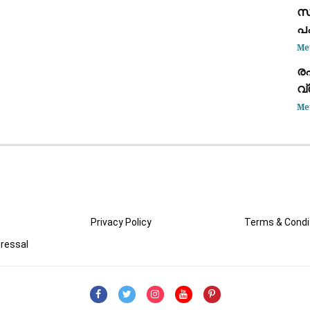
സർ
പക
ക
Me
ര
വ
അറ
Me
Privacy Policy
Terms & Condi
ressal