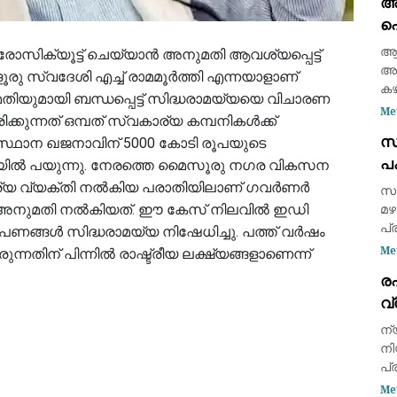
അ
11
പ
നി
അറ
ആഭ
ോസിക്യൂട്ട് ചെയ്യാൻ അനുമതി ആവശ്യപ്പെട്ട്
അർ
രു സ്വദേശി എച്ച് രാമമൂർത്തി എന്നയാളാണ്
കഴ
ിയുമായി ബന്ധപ്പെട്ട് സിദ്ധരാമയ്യയെ വിചാരണ
ജി
Me
്കുന്നത് ഒമ്പത് സ്വകാര്യ കമ്പനികൾക്ക്
തു
സർ
ഥാന ഖജനാവിന് 5000 കോടി രൂപയുടെ
ഒള
പക
നാ
തിയിൽ പയുന്നു. നേരത്തെ മൈസൂരു നഗര വികസന
മു
ക
കാര്യ വ്യക്തി നൽകിയ പരാതിയിലാണ് ഗവർണർ
സം
യാൻ അനുമതി നൽകിയത്. ഈ കേസ് നിലവിൽ ഇഡി
മഴ
പ്
ങൾ സിദ്ധരാമയ്യ നിഷേധിച്ചു. പത്ത് വർഷം
മഴ
Me
ന്നതിന് പിന്നിൽ രാഷ്ട്രീയ ലക്ഷ്യങ്ങളാണെന്ന്
ആദ
ര
നി
വ
കഴ
അറ
ന
നി
പ്
സു
Me