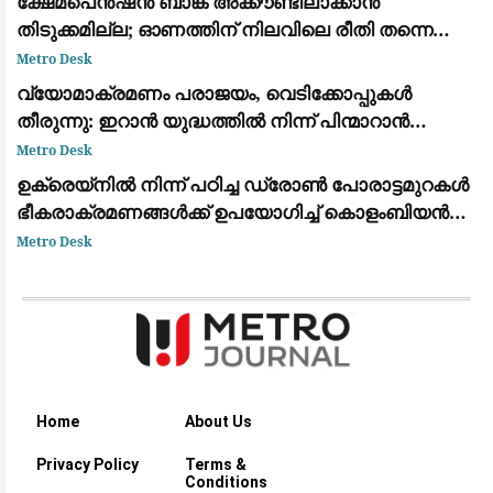
ക്ഷേമപെൻഷൻ ബാങ്ക് അക്കൗണ്ടിലാക്കാൻ
തിടുക്കമില്ല; ഓണത്തിന് നിലവിലെ രീതി തന്നെ
തുടരും
Metro Desk
വ്യോമാക്രമണം പരാജയം, വെടിക്കോപ്പുകൾ
തീരുന്നു: ഇറാൻ യുദ്ധത്തിൽ നിന്ന് പിന്മാറാൻ
വഴിതേടി അമേരിക്കൻ സൈനിക നേതൃത്വം
Metro Desk
ഉക്രെയ്നിൽ നിന്ന് പഠിച്ച ഡ്രോൺ പോരാട്ടമുറകൾ
ഭീകരാക്രമണങ്ങൾക്ക് ഉപയോഗിച്ച് കൊളംബിയൻ
ലഹരി കാർട്ടലുകൾ
Metro Desk
Home
About Us
Privacy Policy
Terms &
Conditions