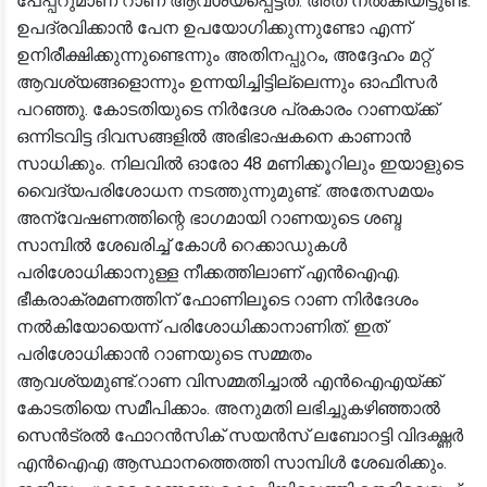
പേപ്പറുമാണ് റാണ ആവശ്യപ്പെട്ടത്. അത് നല്‍കിയിട്ടുണ്ട്.
ഉപദ്രവിക്കാൻ പേന ഉപയോഗിക്കുന്നുണ്ടോ എന്ന്
ഉനിരീക്ഷിക്കുന്നുണ്ടെന്നും അതിനപ്പുറം, അദ്ദേഹം മറ്റ്
ആവശ്യങ്ങളൊന്നും ഉന്നയിച്ചിട്ടില്ലെന്നും ഓഫീസർ
പറഞ്ഞു. കോടതിയുടെ നിര്‍ദേശ പ്രകാരം റാണയ്ക്ക്
ഒന്നിടവിട്ട ദിവസങ്ങളില്‍ അഭിഭാഷകനെ കാണാന്‍
സാധിക്കും. നിലവില്‍ ഓരോ 48 മണിക്കൂറിലും ഇയാളുടെ
വൈദ്യപരിശോധന നടത്തുന്നുമുണ്ട്. അതേസമയം
അന്വേഷണത്തിന്റെ ഭാ​ഗമായി റാണയുടെ ശബ്ദ
സാമ്പിൽ ശേഖരിച്ച് കോൾ റെക്കാഡുകൾ
പരിശോധിക്കാനുള്ള നീക്കത്തിലാണ് എൻഐഎ.
ഭീകരാക്രമണത്തിന് ഫോണിലൂടെ റാണ നിർദേശം
നൽകിയോയെന്ന് പരിശോധിക്കാനാണിത്. ഇത്
പരിശോധിക്കാൻ റാണയുടെ സമ്മതം
ആവശ്യമുണ്ട്.റാണ വിസമ്മതിച്ചാൽ എൻഐഎയ്ക്ക്
കോടതിയെ സമീപിക്കാം. അനുമതി ലഭിച്ചുകഴിഞ്ഞാൽ
സെൻട്രൽ ഫോറൻസിക് സയൻസ് ലബോറട്ടി വിദഗ്ദ്ധർ
എൻഐഎ ആസ്ഥാനത്തെത്തി സാമ്പിൾ ശേഖരിക്കും.