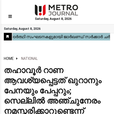
Saturday, August 8, 2026
GO
Saturday, August 8, 2026
Home
Kerala
National
Gulf
World
Sports
Movies
Health
Automobile
Travel
Education
Novel
Business
Technology
Webstory
HOME
NATIONAL
തഹാവൂർ റാണ
ആവശ്യപ്പെട്ടത് ഖുറാനും
പേനയും പേപ്പറും;
സെല്ലില്‍ അഞ്ചുനേരം
നമസ്ക്കരിക്കാറുണ്ടെന്ന്