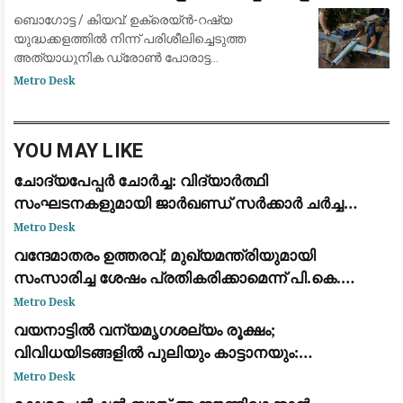
ലഹരി കാർട്ടലുകൾ
ബൊഗോട്ട / കിയവ്: ഉക്രെയ്ൻ-റഷ്യ
യുദ്ധക്കളത്തിൽ നിന്ന് പരിശീലിച്ചെടുത്ത
അത്യാധുനിക ഡ്രോൺ പോരാട്ട
സാങ്കേതികവിദ്യകൾ കൊളംബിയയിലെ ലഹരി
Metro Desk
സംഘങ്ങളും വിമത ഗ്രൂപ്പുകളും തങ്ങളുടെ
സൈന്യത്തിനും സുരക്ഷാ സേനയ്ക്കുമെത
YOU MAY LIKE
ചോദ്യപേപ്പർ ചോർച്ച: വിദ്യാർത്ഥി
സംഘടനകളുമായി ജാർഖണ്ഡ് സർക്കാർ ചർച്ച
നടത്തി; സമരം തുടരുമെന്ന് ഉദ്യോഗാർത്ഥികൾ
Metro Desk
വന്ദേമാതരം ഉത്തരവ്; മുഖ്യമന്ത്രിയുമായി
സംസാരിച്ച ശേഷം പ്രതികരിക്കാമെന്ന് പി.കെ.
കുഞ്ഞാലിക്കുട്ടി: നിലപാടിൽ മാറ്റമില്ല
Metro Desk
വയനാട്ടിൽ വന്യമൃഗശല്യം രൂക്ഷം;
വിവിധയിടങ്ങളിൽ പുലിയും കാട്ടാനയും:
ആശങ്കയിൽ ജനങ്ങൾ
Metro Desk