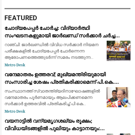
FEATURED
ചോദ്യപേപ്പർ ചോർച്ച: വിദ്യാർത്ഥി
സംഘടനകളുമായി ജാർഖണ്ഡ് സർക്കാർ ചർച്ച
നടത്തി; സമരം തുടരുമെന്ന് ഉദ്യോഗാർത്ഥികൾ
റാഞ്ചി: ജാർഖണ്ഡിൽ വിവിധ സർക്കാർ നിയമന
പരീക്ഷകളിൽ ചോദ്യപേപ്പർ ചോർന്നെന്ന
ആരോപണത്തെത്തുടർന്ന് സമരം നടത്തുന്ന
വിദ്യാർത്ഥി പ്രതിനിധികളുമായി സംസ്ഥാന
Metro Desk
സർക്കാർ ചർച്ച നടത്തി. മന്ത്രിമാരടങ്ങുന്ന
വന്ദേമാതരം ഉത്തരവ്; മുഖ്യമന്ത്രിയുമായി
അഞ്ചംഗ സർക്കാർ
സംസാരിച്ച ശേഷം പ്രതികരിക്കാമെന്ന് പി.കെ.
കുഞ്ഞാലിക്കുട്ടി: നിലപാടിൽ മാറ്റമില്ല
സംസ്ഥാനത്ത് സ്വാതന്ത്ര്യദിനാഘോഷങ്ങളിൽ
വന്ദേമാതരം പൂർണമായും ആലപിക്കണമെന്ന
സർക്കാർ ഉത്തരവിൽ പ്രതികരിച്ച് പി കെ
കുഞ്ഞാലിക്കുട്ടി. സർക്കാർ നിലപാടിൽ
Metro Desk
മാറ്റമില്ലെന്ന് അദ്ദേഹം അറിയിച്ചു. എന്നാൽ
വയനാട്ടിൽ വന്യമൃഗശല്യം രൂക്ഷം;
പൂർണ്ണമായും ച
വിവിധയിടങ്ങളിൽ പുലിയും കാട്ടാനയും: