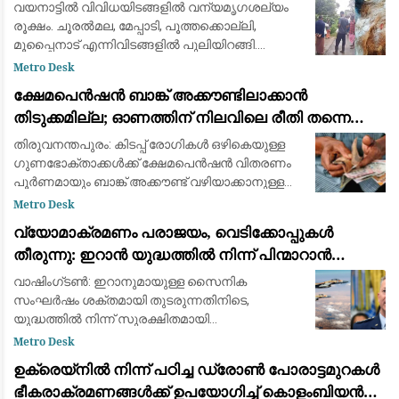
ആശങ്കയിൽ ജനങ്ങൾ
വയനാട്ടിൽ വിവിധയിടങ്ങളിൽ വന്യമൃഗശല്യം
രൂക്ഷം. ചൂരൽമല, മേപ്പാടി, പൂത്തക്കൊല്ലി,
മൂപ്പൈനാട് എന്നിവിടങ്ങളിൽ പുലിയിറങ്ങി.
ചീരാലിൽ കടുവ ആടിനെ കൊന്നു. അതേസമയം,
Metro Desk
കർണാടക അതിർത്തി പ്രദേശമായ കുട്ടയിൽ
ക്ഷേമപെൻഷൻ ബാങ്ക് അക്കൗണ്ടിലാക്കാൻ
കാട്ടാനയുട
തിടുക്കമില്ല; ഓണത്തിന് നിലവിലെ രീതി തന്നെ
തുടരും
തിരുവനന്തപുരം: കിടപ്പ് രോഗികൾ ഒഴികെയുള്ള
ഗുണഭോക്താക്കൾക്ക് ക്ഷേമപെൻഷൻ വിതരണം
പൂർണമായും ബാങ്ക് അക്കൗണ്ട് വഴിയാക്കാനുള്ള
തീരുമാനം തിടുക്കത്തിൽ നടപ്പാക്കില്ലെന്ന്
Metro Desk
സംസ്ഥാന സർക്കാർ വ്യക്തമാക്കി. പുതിയ സംവ
വ്യോമാക്രമണം പരാജയം, വെടിക്കോപ്പുകൾ
തീരുന്നു: ഇറാൻ യുദ്ധത്തിൽ നിന്ന് പിന്മാറാൻ
വഴിതേടി അമേരിക്കൻ സൈനിക നേതൃത്വം
വാഷിംഗ്ടൺ: ഇറാനുമായുള്ള സൈനിക
സംഘർഷം ശക്തമായി തുടരുന്നതിനിടെ,
യുദ്ധത്തിൽ നിന്ന് സുരക്ഷിതമായി
പുറത്തുകടക്കാനുള്ള മാർഗ്ഗങ്ങൾ (Exit Strategy)
Metro Desk
കണ്ടെത്താൻ അമേരിക്കൻ സൈനിക നേതൃത്വം
ഉക്രെയ്നിൽ നിന്ന് പഠിച്ച ഡ്രോൺ പോരാട്ടമുറകൾ
നീക്കം നടത്തുന്നതായി റിപ
ഭീകരാക്രമണങ്ങൾക്ക് ഉപയോഗിച്ച് കൊളംബിയൻ