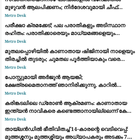
മുഴുവൻ ആലപിക്കണം; നിർദേശവുമായി ചീഫ്
സെക്രട്ടറി
Metro Desk
പരീക്ഷാ ക്രമക്കേട്; പല പരാതികളും അടിസ്ഥാന
രഹിതം: പരാതിക്കാരെയും മാധ്യമങ്ങളെയും
വിമര്‍ശിച്ച് പിഎസ്‌സി
Metro Desk
മുതലപ്പൊഴിയിൽ കാണാതായ ഷിജിനായി നാളെയും
തിരച്ചിൽ തുടരും; ചുമതല പൂർത്തിയാകും വരെ
തീരത്തുണ്ടാകുമെന്ന് മന്ത്രി സി.പി. ജോൺ
Metro Desk
പോസ്റ്റുമായി അർജുൻ ആയങ്കി;
ക്ഷേത്രമൈതാനത്ത് ഞാനിരിക്കുന്നു, കാറിൽ
പാലിയേക്കര ടോൾ പ്ലാസ കടക്കുന്ന ദൃശ്യം
Metro Desk
പുറത്ത്: സഹോദരനും ഭാര്യയും കസ്റ്റഡിയിൽ
കരിങ്കടലിലെ ഡ്രോൺ ആക്രമണം: കാണാതായ
ഇന്ത്യൻ നാവികരെ കണ്ടെത്താനായില്ലെന്ന് കേന്ദ്ര
സർക്കാർ
Metro Desk
തായ്‌ലൻഡിൽ ഭീതിവിതച്ച് 14-കാരന്റെ വെടിവെപ്പ്:
മുത്തശ്ശനും മുത്തശ്ശിയും അധ്യാപകരും അടക്കം 7