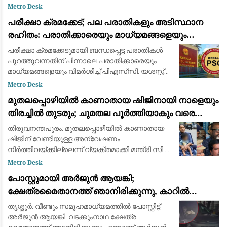
മുഴുവനായും ആലപിക്കണമെന്നാണ് ചീഫ്
Metro Desk
സെക്രട്ടറിയുടെ നിർദ്ദേശം. വന്ദേമാതരം
പരീക്ഷാ ക്രമക്കേട്; പല പരാതികളും അടിസ്ഥാന
നിർബന്ധമാക്കാനുള്ള കേന്ദ്ര തീരുമാ
രഹിതം: പരാതിക്കാരെയും മാധ്യമങ്ങളെയും
വിമര്‍ശിച്ച് പിഎസ്‌സി
പരീക്ഷാ ക്രമക്കേടുമായി ബന്ധപ്പെട്ട പരാതികള്‍
പുറത്തുവന്നതിന് പിന്നാലെ പരാതിക്കാരെയും
മാധ്യമങ്ങളെയും വിമര്‍ശിച്ച് പിഎസ്‌സി. യശസ്സ്
കളങ്കപ്പെടുത്താന്‍ ബോധപൂര്‍വ്വം
Metro Desk
ശ്രമിക്കുന്നുവെന്നും പല പരാതികളും അടി
മുതലപ്പൊഴിയിൽ കാണാതായ ഷിജിനായി നാളെയും
തിരച്ചിൽ തുടരും; ചുമതല പൂർത്തിയാകും വരെ
തീരത്തുണ്ടാകുമെന്ന് മന്ത്രി സി.പി. ജോൺ
തിരുവനന്തപുരം: മുതലപ്പൊഴിയില്‍ കാണാതായ
ഷിജിന് വേണ്ടിയുള്ള അന്വേഷണം
നിര്‍ത്തിവയ്ക്കില്ലെന്ന് വ്യക്തമാക്കി മന്ത്രി സി പി
ജോണ്‍. ഇത് സംബന്ധിച്ച വിവരങ്ങള്‍ കുടുംബത്തെ
Metro Desk
ബോധ്യപ്പെടുത്തിയെന്നും അന്വേഷണം തുടര
പോസ്റ്റുമായി അർജുൻ ആയങ്കി;
ക്ഷേത്രമൈതാനത്ത് ഞാനിരിക്കുന്നു, കാറിൽ
പാലിയേക്കര ടോൾ പ്ലാസ കടക്കുന്ന ദൃശ്യം
തൃശ്ശൂർ: വീണ്ടും സമൂഹമാധ്യമത്തിൽ പോസ്റ്റിട്ട്
പുറത്ത്: സഹോദരനും ഭാര്യയും കസ്റ്റഡിയിൽ
അർജുൻ ആയങ്കി. വടക്കുംനാഥ ക്ഷേത്ര