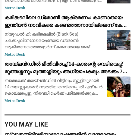
മൈതാനത്ത് ഞാനിരിക്കുന്നു എന്നാണ് അർജുൻ
ആയങ്കി സമൂഹമാധ്യമത്തിൽ പോസ്റ്റ്
Metro Desk
ഇട്ടിരിക്കുന്നത്. അതേ സമയം അർജുൻ ആയങ്കി
കരിങ്കടലിലെ ഡ്രോൺ ആക്രമണം: കാണാതായ
കാറിൽ പാല
ഇന്ത്യൻ നാവികരെ കണ്ടെത്താനായില്ലെന്ന് കേന്ദ്ര
സർക്കാർ
ന്യൂഡൽഹി: കരിങ്കടലിൽ (Black Sea)
ചരക്കപ്പലിന് നേരെയുണ്ടായ ഡ്രോൺ
ആക്രമണത്തെത്തുടർന്ന് കാണാതായ രണ്ട്
ഇന്ത്യൻ നാവികരെ കണ്ടെത്താൻ
Metro Desk
സാധിച്ചില്ലെന്ന് കേന്ദ്ര സർക്കാർ സുപ്രീം
തായ്‌ലൻഡിൽ ഭീതിവിതച്ച് 14-കാരന്റെ വെടിവെപ്പ്:
കോടതിയെ അറിയിച്ചു. വിപുലമായ തിരച
മുത്തശ്ശനും മുത്തശ്ശിയും അധ്യാപകരും അടക്കം 7
പേർ കൊല്ലപ്പെട്ടു
ബാങ്കോക്ക്: തായ്‌ലൻഡിൽ വീട്ടിലും സ്കൂളിലുമായി
14 വയസ്സുകാരൻ നടത്തിയ വെടിവെപ്പിൽ ഏഴ് പേർ
കൊല്ലപ്പെട്ടു. നിരവധി പേർക്ക് പരിക്കേൽക്കുകയും
ചെയ്തു. വെള്ളിയാഴ്ച രാവിലെ ബാങ്കോക്കിന്
Metro Desk
സമീപമുള്ള നൊന്താബുരി പ്ര
YOU MAY LIKE
സ്വാതന്ത്ര്യദിനാഘോഷങ്ങളിൽ വന്ദേമാതരം