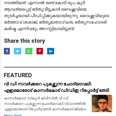
നടത്തിയത്. എന്നാൽ രണ്ട് കോടി രൂപ കൂടി
ആവശ്യപ്പെട്ട് ഭർതൃവീട്ടുകാർ വൈഷ്ണവിയെ
തുടർച്ചയായി പീഡിപ്പിക്കുകയായിരുന്നു. വൈഷ്ണവിയുടെ
ഭർത്താവ് ശശാങ്ക്, ഭർതൃമാതാവ് ലത, ഭർതൃസഹോദരി
കരിഷ്മ എന്നിവരും അറസ്റ്റിലായിട്ടുണ്ട്.
Share this story
FEATURED
വി ഡി സവർക്കറെ പുകഴ്ത്തുന്ന ചോദ്യാവലി:
എഇഒമാരോട് കാസർകോട് ഡിഡിഇ റിപ്പോർട്ട് തേടി
കാസർകോട്: സ്‌കൂൾ ക്വിസിൽ വി ഡി
സവർക്കറെ പുകഴ്ത്തുന്ന ചോദ്യാവലി വിവാദത്തിൽ
എഇഒമാരോട് റിപ്പോർട്ട് തേടി കാസർകോട് ജില്ലാ
വിദ്യാഭ്യാസ ഉപഡയറക്ടർ. കാസർകോട്, കുമ്പള,
Metro Desk