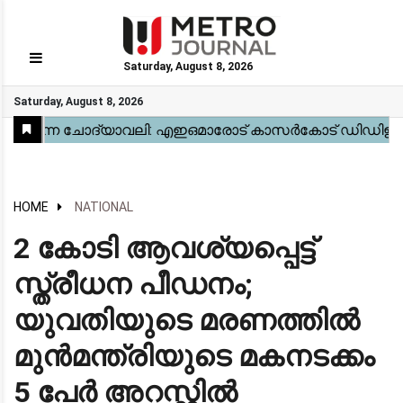
Saturday, August 8, 2026
GO
Saturday, August 8, 2026
Home
Kerala
National
Gulf
World
Sports
Movies
Health
Automobile
Travel
Education
Novel
Business
Technology
Webstory
HOME
NATIONAL
2 കോടി ആവശ്യപ്പെട്ട്
സ്ത്രീധന പീഡനം;
യുവതിയുടെ മരണത്തിൽ
മുൻമന്ത്രിയുടെ മകനടക്കം
5 പേർ അറസ്റ്റിൽ