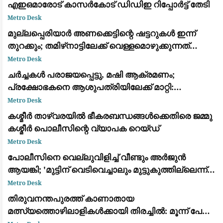
എഇഒമാരോട് കാസർകോട് ഡിഡിഇ റിപ്പോർട്ട് തേടി
Metro Desk
മുല്ലപ്പെരിയാർ അണക്കെട്ടിന്റെ ഷട്ടറുകൾ ഇന്ന്
തുറക്കും; തമിഴ്‌നാട്ടിലേക്ക് വെള്ളമൊഴുക്കുന്നത്
കാർഷിക-കുടിവെള്ള ആവശ്യങ്ങൾക്ക്
Metro Desk
ചർച്ചകൾ പരാജയപ്പെട്ടു, മഷി ആക്രമണം;
പ്രക്ഷോഭകനെ ആശുപത്രിയിലേക്ക് മാറ്റി:
ജാർഖണ്ഡിലെ വിദ്യാർത്ഥി സമരം 15-ാം
Metro Desk
ദിവസത്തിലേക്ക്
കശ്മീർ താഴ്‌വരയിൽ ഭീകരബന്ധങ്ങൾക്കെതിരെ ജമ്മു
കശ്മീർ പൊലീസിന്റെ വ്യാപക റെയ്ഡ്
Metro Desk
പോലീസിനെ വെല്ലുവിളിച്ച് വീണ്ടും അർജുൻ
ആയങ്കി; 'മുട്ടിന് വെടിവെച്ചാലും മുട്ടുകുത്തില്ലെന്ന്'
ഫേസ്ബുക്ക് പോസ്റ്റ്
Metro Desk
തിരുവനന്തപുരത്ത് കാണാതായ
മത്സ്യത്തൊഴിലാളികൾക്കായി തിരച്ചിൽ: മൂന്ന് പേരെ