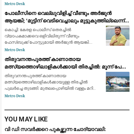
കടുപ്പിച്ച് ജമ്മു കശ്മീർ പൊലീസിന്റെ കൗണ്ടർ
Metro Desk
ഇന്റലിജൻസ് വിഭാഗം (CIK). ബാരാമുള്ള,
പോലീസിനെ വെല്ലുവിളിച്ച് വീണ്ടും അർജുൻ
അനന്ത്‌നാഗ്, ഷ
ആയങ്കി; 'മുട്ടിന് വെടിവെച്ചാലും മുട്ടുകുത്തില്ലെന്ന്'
ഫേസ്ബുക്ക് പോസ്റ്റ്
കൊച്ചി: കേരള പൊലീസ് തെരച്ചിൽ
വ്യാപകമാക്കവെ ഒളിവിലിരുന്ന് വീണ്ടും
ഫേസ്ബുക്ക് പോസ്റ്റുമായി അ‍ർജുൻ ആയങ്കി.
കടലിലകപ്പെട്ട മത്സ്യത്തൊഴിലാളികളുടെ
Metro Desk
ബോട്ടിലാണ് താനുള്ളതെന്ന് പറഞ്ഞിരുന്നെങ്കിൽ
തിരുവനന്തപുരത്ത് കാണാതായ
റോഡിലിരുന്ന് കര
മത്സ്യത്തൊഴിലാളികൾക്കായി തിരച്ചിൽ: മൂന്ന് പേരെ
കാണാതായിട്ട് ഇന്ന് 9 ദിവസം
തിരുവനന്തപുരത്ത് കാണാതായ
മത്സ്യത്തൊഴിലാളികൾക്കായുള്ള തിരച്ചിൽ
പുലർച്ചെ തുടങ്ങി. മുതലപ്പൊഴിയിൽ വള്ളം മറിഞ്ഞ്
കാണാതായ ഷിജിനെയും ,വിഴിഞ്ഞത്ത്
Metro Desk
കാണാതായ ജോണിനെയുമാണ് ഇനി
കണ്ടെത്താനുള്ളത്. സർക്കാർ സംവിധാനങ്
YOU MAY LIKE
വി ഡി സവർക്കറെ പുകഴ്ത്തുന്ന ചോദ്യാവലി: