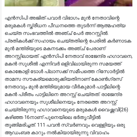
എൻസിപി അജിത് പവാർ വിഭാഗം മുൻ നേതാവിന്റെ
മരുമകൾ സ്ത്രീധന പീഡനത്തെ തുടർന്ന് ആത്മഹത്യ
ചെയ്ത സംഭവത്തിൽ അഞ്ച് പേർ അറസ്റ്റിൽ.
പ്രതികൾക്ക് സഹായം ചെയ്തതിന്റെ പേരിൽ കർണാടക
മുൻ മന്ത്രിയുടെ മകനടക്കം അഞ്ച് പേരാണ്
അറസ്റ്റിലായത്. എൻസിപി നേതാവ് രാജേന്ദ്ര ഹഗാവനെ,
മകൻ സുശീൽ എന്നിവർ ഒളിവിലായിരുന്ന സമയത്ത്
കൊങ്കോളി ടോൾ പ്ലാസക്ക് സമീപത്തെ റിസോർട്ടിൽ
താമസ സൗകര്യമൊരുക്കിയതിനാണ് കോൺഗ്രസ്
നേതാവും മുൻ മന്ത്രിയുമായ വീർകുമാർ പാട്ടീലിന്റെ
മകൻ പ്രീതം പാട്ടിലിനെ അറസ്റ്റ് ചെയ്തത്. രാജേന്ദ്ര
ഹഗാവനെയും സുശീലിനെയും നേരത്തെ അറസ്റ്റ്
ചെയ്തിരുന്നു ഹഗാവനെയുടെ മരുമകൾ വൈഷ്ണവി(26)
കഴിഞ്ഞ 16നാണ് പൂനെയിലെ ഭർതൃവീട്ടിൽ
തൂങ്ങിമരിച്ചത്. 111 പവൻ സ്വർണവും വെള്ളിയും ഒരു
ആഡംബര കാറും നൽകിയായിരുന്നു വിവാഹം