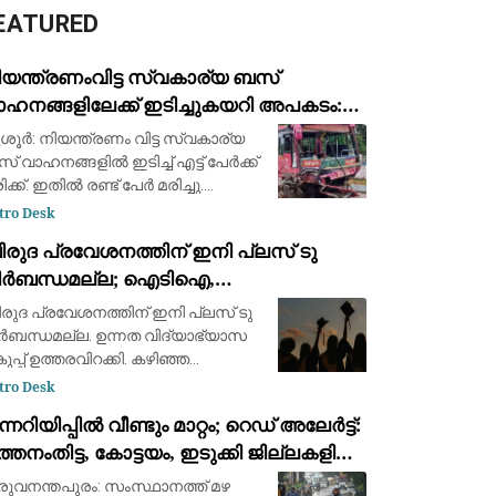
EATURED
ിയന്ത്രണംവിട്ട സ്വകാര്യ ബസ്
ാഹനങ്ങളിലേക്ക് ഇടിച്ചുകയറി അപകടം:
്ടു മരണം, എട്ട് പേർക്ക് പരിക്ക്
ശൂര്‍: നിയന്ത്രണം വിട്ട സ്വകാര്യ
 വാഹനങ്ങളില്‍ ഇടിച്ച് എട്ട് പേര്‍ക്ക്
ക്ക്. ഇതില്‍ രണ്ട് പേർ മരിച്ചു.
റിലും ബൈക്കിൽ സഞ്ചരിച്ചവരാണ്
tro Desk
ച്ചത്. ബസ് അമിത വേഗതയിലാരുന്നു.
ിരുദ പ്രവേശനത്തിന് ഇനി പ്ലസ് ടു
ന്നംകുളം പാറേമ്പാടത്ത
ിർബന്ധമല്ല; ഐടിഐ,
ിപ്ലോമക്കാർക്കും അവസരം നൽകി
രുദ പ്രവേശനത്തിന് ഇനി പ്ലസ് ടു
്നത വിദ്യാഭ്യാസ വകുപ്പ് ഉത്തരവിറക്കി
ർബന്ധമല്ല. ഉന്നത വിദ്യാഭ്യാസ
ുപ്പ് ഉത്തരവിറക്കി. കഴിഞ്ഞ
ക്കാറിന്റെ കാലത്ത് നൽകിയ
tro Desk
രൊപ്പോസലിനാണ് അംഗീകാരമായത്.
ന്നറിയിപ്പില്‍ വീണ്ടും മാറ്റം; റെഡ് അലേർട്ട്:
്താം ക്ലാസ് കഴിഞ്ഞ് ഐടിഐ/
്തനംതിട്ട, കോട്ടയം, ഇടുക്കി ജില്ലകളില്‍
പ്ലോമ/ മറ്റു ഭാഷ കോ
തിതീവ്രമാകും
രുവനന്തപുരം: സംസ്ഥാനത്ത് മഴ