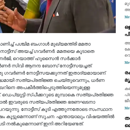
മുന
അത
മൂ
Me
നല
ഒള
കോ
പി
വ
അർ
ാണിച്ച് പശ്ചിമ ബംഗാൾ മുഖ്യമന്ത്രി മമതാ
കേ
 നോട്ടീസ് അയച്ച് ഗവർണർ. മമതയെ കൂടാതെ
വെ
ജി, റെയാത്ത് ഹുസൈൻ സർക്കാർ
ഭീ
Me
ർണർ സിവി ആനന്ദ ബോസ് നോട്ടീസയച്ചത്.
അർ
ര
രു ഗവർണർ നോട്ടീസയക്കുന്നത് ഇതാദ്യമായാണ്.
ഊന
മ
ഊന
ധമായി സത്യപ്രതിജ്ഞ ചെയ്തുവെന്നും, ധർണ
ഭീ
ഫ
റിനെ അപകീർത്തിപ്പെടുത്തിയെന്നുമുള്ള
കണ
നേ
ക
പ്യൂട്ടി സ്പീക്കറുടെ മുമ്പാകെ സത്യപ്രതിജ്ഞ
പ്
വാ
ജീ
തിനാൽ ഇവരുടെ സത്യപ്രതിജ്ഞ ഭരണഘടനാ
കല
Me
യുന്നു. നോട്ടീസ് കൂടി എത്തുന്നതോടെ സംസ്ഥാന
(3
ം കൂട്ടുമെന്നാണ് സൂചന. എന്തായാലും വിഷയത്തിൽ
ത
ഗു
റുപടി നൽകുമെന്നാണ് ഇനി അറിയേണ്ടത്.
ല
മെ