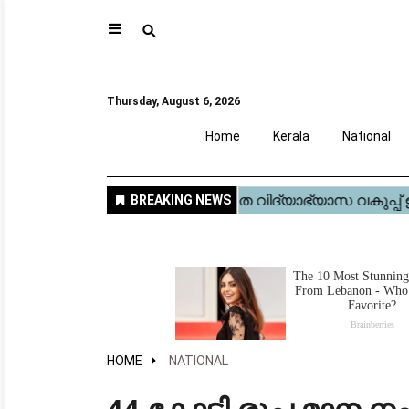
⚲
Home
Kerala
National
Gulf
World
Sports
Movies
Health
Automobile
Travel
Education
Novel
Business
Technology
Webstory
Thursday, August 6, 2026
Home
Kerala
National
HOME
NATIONAL