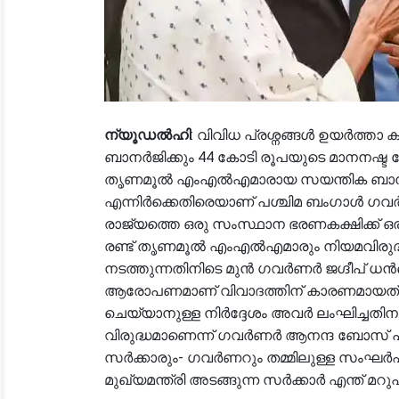
ന്യൂഡൽഹി
: വിവിധ പ്രശ്നങ്ങൾ ഉയർത്താ ക
ബാനർജിക്കും 44 കോടി രൂപയുടെ മാനനഷ്ട
തൃണമൂൽ എംഎൽഎമാരായ സയന്തിക ബാനർ
എന്നിർക്കെതിരെയാണ് പശ്ചിമ ബംഗാൾ ഗവ
രാജ്യത്തെ ഒരു സംസ്ഥാന ഭരണകക്ഷിക്ക് ഒ
രണ്ട് തൃണമൂൽ എംഎൽഎമാരും നിയമവിരുദ്
നടത്തുന്നതിനിടെ മുൻ ഗവർണർ ജഗ്ദീപ് ധൻഖ
ആരോപണമാണ് വിവാദത്തിന് കാരണമായത്. ഡെ
ചെയ്യാനുള്ള നിർദ്ദേശം അവർ ലംഘിച്ച
വിരുദ്ധമാണെന്ന് ഗവർണർ ആനന്ദ ബോസ് പറ
സർക്കാരും- ഗവർണറും തമ്മിലുള്ള സംഘർഷ
മുഖ്യമന്ത്രി അടങ്ങുന്ന സർക്കാർ എന്ത് മ