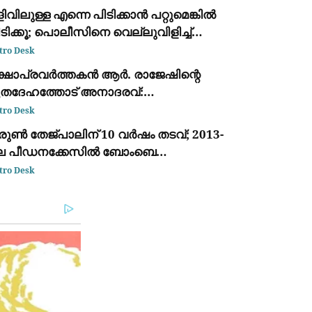
ിവിലുള്ള എന്നെ പിടിക്കാൻ പറ്റുമെങ്കിൽ
ടിക്കൂ; പൊലീസിനെ വെല്ലുവിളിച്ച്
ീണ്ടും അർജുൻ ആയങ്കി
tro Desk
ക്ഷാപ്രവർത്തകൻ ആർ. രാജേഷിന്റെ
ൃതദേഹത്തോട് അനാദരവ്:
്രീസറില്ലാത്ത ആംബുലൻസിൽ
tro Desk
ൊണ്ടുപോയത് ചാവക്കാട് വരെ; ഒടുവിൽ
രുൺ തേജ്പാലിന് 10 വർഷം തടവ്; 2013-
ഹനം മാറ്റി
െ പീഡനക്കേസിൽ ബോംബെ
ൈക്കോടതിയുടെ വിധി
tro Desk