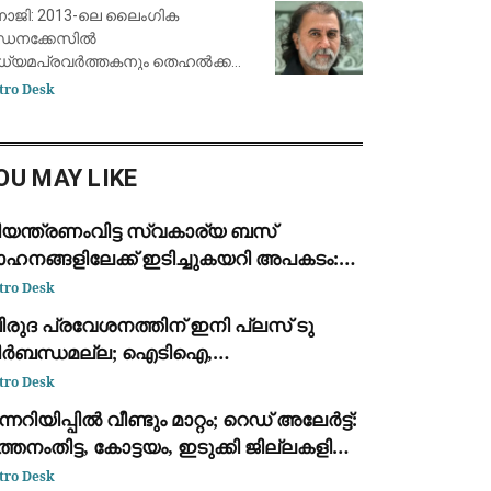
ൈക്കോടതിയുടെ വിധി
ാജി: 2013-ലെ ലൈംഗിക
ീഡനക്കേസിൽ
ധ്യമപ്രവർത്തകനും തെഹൽക്ക
ൻ എഡിറ്റർ ഇൻ ചീഫുമായ തരുൺ
tro Desk
േജ്പാലിനെ ബോംബെ ഹൈക്കോടതി
റ്റക്കാരനായി കണ്ടെത്തി 10 വർഷത്തെ
വുശിക്ഷയ്ക്ക് വിധിച്ചു. തേജ്പാലിനെ
OU MAY LIKE
റുതെവിട്
ിയന്ത്രണംവിട്ട സ്വകാര്യ ബസ്
ാഹനങ്ങളിലേക്ക് ഇടിച്ചുകയറി അപകടം:
്ടു മരണം, എട്ട് പേർക്ക് പരിക്ക്
tro Desk
ിരുദ പ്രവേശനത്തിന് ഇനി പ്ലസ് ടു
ിർബന്ധമല്ല; ഐടിഐ,
ിപ്ലോമക്കാർക്കും അവസരം നൽകി
tro Desk
്നത വിദ്യാഭ്യാസ വകുപ്പ് ഉത്തരവിറക്കി
ന്നറിയിപ്പില്‍ വീണ്ടും മാറ്റം; റെഡ് അലേർട്ട്:
്തനംതിട്ട, കോട്ടയം, ഇടുക്കി ജില്ലകളില്‍
തിതീവ്രമാകും
tro Desk