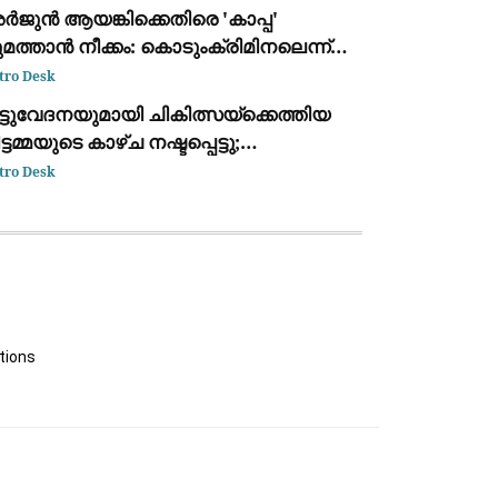
ർജുൻ ആയങ്കിക്കെതിരെ 'കാപ്പ'
മത്താൻ നീക്കം: കൊടുംക്രിമിനലെന്ന്
ണ്ടിക്കാട്ടി പൊലീസ് റിപ്പോർട്ട് നൽകും
tro Desk
ട്ടുവേദനയുമായി ചികിത്സയ്ക്കെത്തിയ
ട്ടമ്മയുടെ കാഴ്ച നഷ്ടപ്പെട്ടു;
ിരുവനന്തപുരം മെഡിക്കൽ കോളെജ്
tro Desk
ക്റ്റർക്കെതിരേ പരാതി
tions