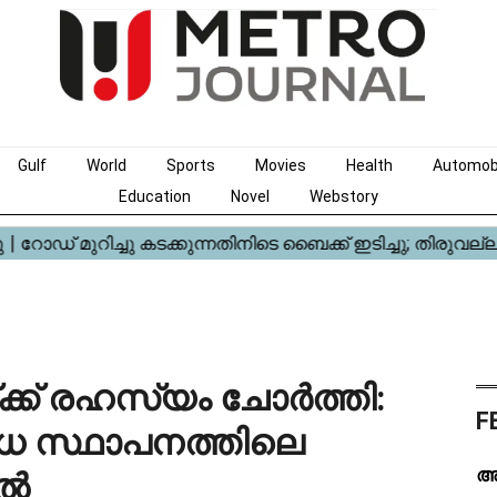
Gulf
World
Sports
Movies
Health
Automob
Education
Novel
Webstory
ക് രഹസ്യം ചോർത്തി:
F
ധ സ്ഥാപനത്തിലെ
അ
ിൽ