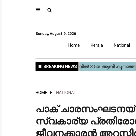
⚲
Home
Kerala
National
Gulf
World
Sports
Movies
Health
Automobile
Travel
Education
Novel
Business
Technology
Webstory
Sunday, August 9, 2026
Home
Kerala
National
HOME
NATIONAL
പാക് ചാരസംഘടനയ്ക്
സ്വകാര്യ പ്രതിരോ
ജീവനക്കാരൻ അറസ്റ്റ