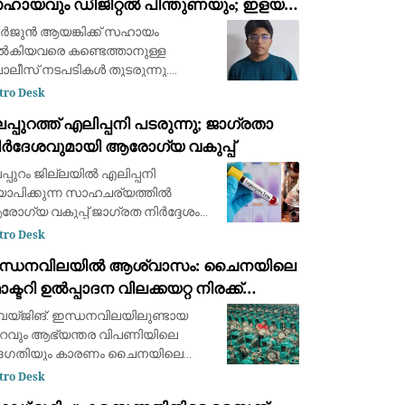
ഹായവും ഡിജിറ്റൽ പിന്തുണയും; ഇളയ
ഹോദരൻ അജയ് ആയങ്കി അറസ്റ്റിൽ
ജുൻ ആയങ്കിക്ക് സഹായം
കിയവരെ കണ്ടെത്താനുള്ള
ലീസ് നടപടികൾ തുടരുന്നു.
ർജുൻ ആയങ്കിയുടെ സഹോദരൻ
tro Desk
യ് ആയങ്കിയെ നടക്കാവ് പൊലീസ്
പ്പുറത്ത് എലിപ്പനി പടരുന്നു; ജാഗ്രതാ
സ്റ്റ് ചെയ്തു. സാമ്പത്തിക സഹായം
ിർദേശവുമായി ആരോഗ്യ വകുപ്പ്
കിയതിനാണ് നടപടിയെന്ന്
ലീസ് അറിയിച്
പ്പുറം ജില്ലയിൽ എലിപ്പനി
യാപിക്കുന്ന സാഹചര്യത്തിൽ
ോഗ്യ വകുപ്പ് ജാഗ്രത നിർദ്ദേശം
റപ്പെടുവിച്ചു.ജൂലൈയിൽ മലപ്പുറത്ത്
tro Desk
 പേർക്ക് എലിപ്പനി സ്ഥിരീകരിക്കുക
ന്ധനവിലയിൽ ആശ്വാസം: ചൈനയിലെ
ം ചികിത്സയിലായിരുന്ന ഒരാൾ
ക്ടറി ഉൽപ്പാദന വിലക്കയറ്റ നിരക്ക്
ിക്കുകയും ചെ
ൂലൈയിൽ 3.5% ആയി കുറഞ്ഞു
യ്‌ജിങ്: ഇന്ധനവിലയിലുണ്ടായ
റവും ആഭ്യന്തര വിപണിയിലെ
്ദഗതിയും കാരണം ചൈനയിലെ
ക്ടറി ഉൽപ്പാദനച്ചെലവ് (Producer
tro Desk
ce Index / Factory-gate prices)