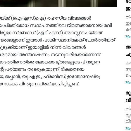
റോ
വള
ഇട
ശത
ദ
തി
യ്ക്ക് (ഐ.എസ്.ഐ.) രഹസ്യ വിവരങ്ങൾ
ഇട
്യ പ്രതിരോധ സ്ഥാപനത്തിലെ ജീവനക്കാരനായ രവി
കര
ദ്ധ സ്‌ക്വാഡ് (എ.ടി.എസ്.) അറസ്റ്റ് ചെയ്തത്.
(6
Me
ന വിവരങ്ങളാണ് ഇയാൾ പാകിസ്ഥാനിലേക്ക് ചോർത്തിയത്
ഇന
അ
കുടുക്കിയാണ് ഇയാളിൽ നിന്ന് വിവരങ്ങൾ
റോ
ചു
വിശദമായ അന്വേഷണം നടന്നുവരികയാണെന്ന്
ചൂ
വാദത്തിനെതിരെ ലോകരാഷ്ട്രങ്ങളുടെ പിന്തുണ
കണ
ന്റെ പര്യടനം തുടരുകയാണ്. ഭീകരതയെ
ആയ
പൊ
യ, ജപ്പാൻ, യു.എ.ഇ., ഫ്രാൻസ്, ഇന്തോനേഷ്യ,
പ്
Me
കം പിന്തുണ പ്രഖ്യാപിച്ചിട്ടുണ്ട്.
ക്
മു
നൽ
വീ
ശ്
ഉപ
ത
തി
ഡോ
മു
വീ
പര
Me