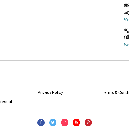
അ
ചു
ചൂ
Me
മു
വീ
ത
Me
ഡോ
Privacy Policy
Terms & Condi
ressal