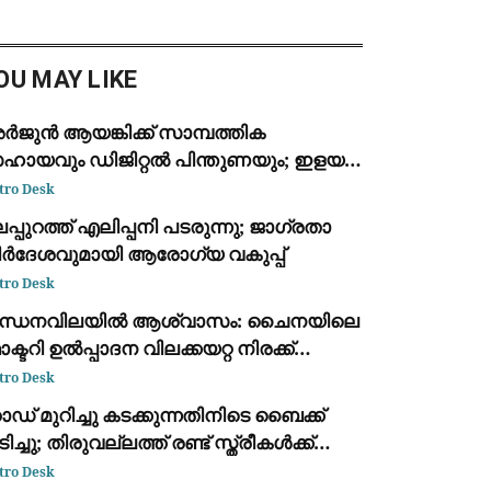
കിയെന്നാരോപിച്ച് തിരുവനന്തപുരം
ഡിക്കൽ കോളെജിലെ ഡോക്റ്റർ
ക്കബ് ആന്‍റണിക്ക
OU MAY LIKE
ർജുൻ ആയങ്കിക്ക് സാമ്പത്തിക
ഹായവും ഡിജിറ്റൽ പിന്തുണയും; ഇളയ
ഹോദരൻ അജയ് ആയങ്കി അറസ്റ്റിൽ
tro Desk
പ്പുറത്ത് എലിപ്പനി പടരുന്നു; ജാഗ്രതാ
ിർദേശവുമായി ആരോഗ്യ വകുപ്പ്
tro Desk
ന്ധനവിലയിൽ ആശ്വാസം: ചൈനയിലെ
ക്ടറി ഉൽപ്പാദന വിലക്കയറ്റ നിരക്ക്
ൂലൈയിൽ 3.5% ആയി കുറഞ്ഞു
tro Desk
ഡ് മുറിച്ചു കടക്കുന്നതിനിടെ ബൈക്ക്
ിച്ചു; തിരുവല്ലത്ത് രണ്ട് സ്ത്രീകള്‍ക്ക്
ാരുണാന്ത്യം
tro Desk