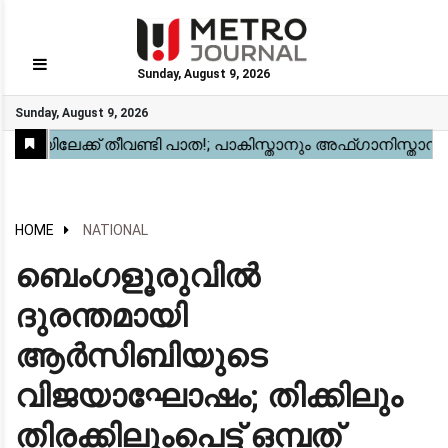
Sunday, August 9, 2026
GO
Sunday, August 9, 2026
Home
Kerala
National
Gulf
World
Sports
Movies
Health
Automobile
Travel
Education
Novel
Business
Technology
Webstory
HOME
NATIONAL
ബെംഗളൂരുവില്‍
ദുരന്തമായി
ആര്‍സിബിയുടെ
വിജയാഘോഷം; തിക്കിലും
തിരക്കിലുംപെട്ട് ഒമ്പത്