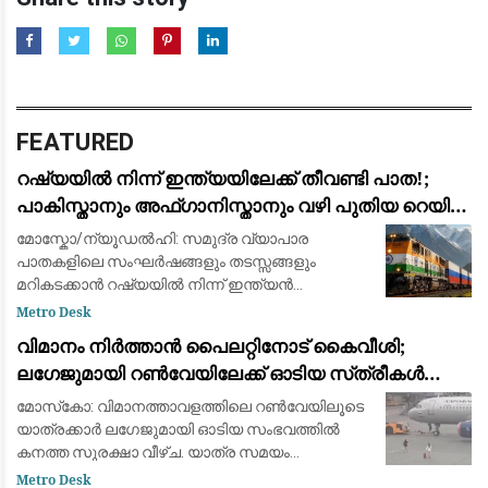
FEATURED
റഷ്യയിൽ നിന്ന് ഇന്ത്യയിലേക്ക് തീവണ്ടി പാത!;
പാകിസ്താനും അഫ്ഗാനിസ്താനും വഴി പുതിയ റെയിൽ
പദ്ധതിയുമായി ഉപപ്രധാനമന്ത്രി മററ്റ് ഖൂസ്നൂലീൻ
മോസ്കോ/ന്യൂഡൽഹി: സമുദ്ര വ്യാപാര
പാതകളിലെ സംഘർഷങ്ങളും തടസ്സങ്ങളും
മറികടക്കാൻ റഷ്യയിൽ നിന്ന് ഇന്ത്യൻ
മഹാസമുദ്രത്തിലേക്കും ഇന്ത്യയിലേക്കും നേരിട്ട്
Metro Desk
റെയിൽ പാത നിർമ്മിക്കുന്നതിനുള്ള സാധ്യതകൾ
വിമാനം നിർത്താൻ പൈലറ്റിനോട് കൈവീശി;
പരിശോധിച്ച് വ
ലഗേജുമായി റൺവേയിലേക്ക് ഓടിയ സ്‌ത്രീകൾ
പിടിയിൽ
മോസ്‌കോ: വിമാനത്താവളത്തിലെ റൺവേയിലൂടെ
യാത്രക്കാർ ലഗേജുമായി ഓടിയ സംഭവത്തിൽ
കനത്ത സുരക്ഷാ വീഴ്ച. യാത്ര സമയം
കഴിഞ്ഞെത്തിയതിനെ തുടർന്ന് ഫ്‌ളൈറ്റ് നഷ്ടപ്പെട്ട
Metro Desk