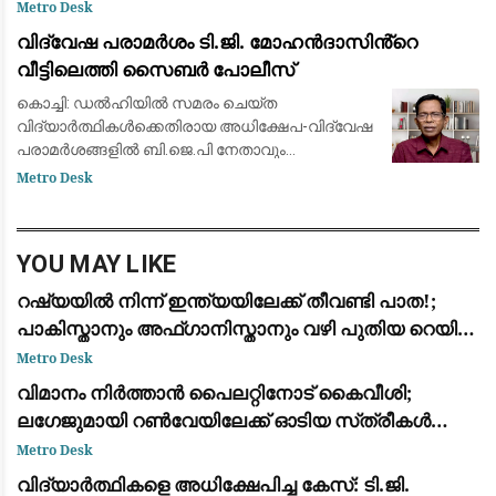
മുരളീധരന്‍ എംഎല്‍എ. മുഖ്യമന്ത്രി നടത്തിയ
Metro Desk
പരാമര്‍ശം പിന്‍വലിച്ച് മാപ്പ് പറയണമെന്നും
വിദ്വേഷ പരാമർശം ടി.ജി. മോഹൻദാസിൻ്റെ
അദ്ദേഹ
വീട്ടിലെത്തി സൈബർ പോലീസ്
കൊച്ചി: ഡൽഹിയിൽ സമരം ചെയ്ത
വിദ്യാർത്ഥികൾക്കെതിരായ അധിക്ഷേപ-വിദ്വേഷ
പരാമർശങ്ങളിൽ ബി.ജെ.പി നേതാവും
ആർ.എസ്.എസ് അനുകൂലിയുമായ ടി.ജി.
Metro Desk
മോഹൻദാസിനെ അറസ്റ്റ് ചെയ്യാൻ അന്വേഷണ
സംഘം വീട്ടിലെത്തി. തിരുവനന്തപുരം സി
YOU MAY LIKE
റഷ്യയിൽ നിന്ന് ഇന്ത്യയിലേക്ക് തീവണ്ടി പാത!;
പാകിസ്താനും അഫ്ഗാനിസ്താനും വഴി പുതിയ റെയിൽ
പദ്ധതിയുമായി ഉപപ്രധാനമന്ത്രി മററ്റ് ഖൂസ്നൂലീൻ
Metro Desk
വിമാനം നിർത്താൻ പൈലറ്റിനോട് കൈവീശി;
ലഗേജുമായി റൺവേയിലേക്ക് ഓടിയ സ്‌ത്രീകൾ
പിടിയിൽ
Metro Desk
വിദ്യാർത്ഥികളെ അധിക്ഷേപിച്ച കേസ്: ടി.ജി.