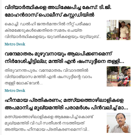
രണ്ട് സ്ത്രീകളാണ് വിമാനം പുറപ്പെടുന്നതിന് തൊട
വിദ്യാർത്ഥികളെ അധിക്ഷേപിച്ച കേസ്: ടി.ജി.
മോഹൻദാസ് പൊലീസ് കസ്റ്റഡിയിൽ
കൊച്ചി: ഡൽഹി ജന്തർമന്തറിൽ നീറ്റ് പരീക്ഷാ
ക്രമക്കേടുകൾക്കെതിരെ സമരം ചെയ്ത
വിദ്യാർത്ഥികളെയും യുവതികളെയും യൂട്യൂബ്
വീഡിയോയിലൂടെ അധിക്ഷേപിക്കുകയും വിദ്വേഷ
Metro Desk
പരാമർശം നടത്തുകയും ചെയ്ത കേസിൽ
വന്ദേമാതരം മുഴുവനായും ആലപിക്കണമെന്ന്
ബി.ജെ.പി പ്രൊഫഷണൽ
നിര്‍ദേശിച്ചിട്ടില്ല; മന്ത്രി എന്‍ ഷംസുദ്ദീനെ തള്ളി
ലോക് ഭവന്‍
തിരുവനന്തപുരം: വന്ദേമാതരം വിവാദത്തില്‍
വിദ്യാഭ്യാസ മന്ത്രി എന്‍ ഷംസുദ്ദീന്റെ വാദം
തള്ളി ലോക് ഭവന്‍.
സ്വാതന്ത്ര്യദിനാഘോഷത്തില്‍ വന്ദേമാതരം
Metro Desk
പൂര്‍ണമായി ആലപിക്കണമെന്ന നിര്‍ദേശം ചീഫ്
ഹീനമായ പ്രതികരണം; മത്സ്യത്തൊഴിലാളികളെ
സെക്രട്ടറിക്ക് നല്‍കി
അപമാനിച്ച മുഖ്യമന്ത്രി പരാമർശം പിൻവലിച്ച് മാപ്പ്
പറയണം: വി. മുരളീധരൻ
മത്സ്യത്തൊഴിലാളികളെ ആക്ഷേപിച്ച് കൊണ്ട്
മുഖ്യമന്ത്രി വി ഡി സതീശന്‍ നടത്തിയത്
അത്യന്തം ഹീനമായ പ്രതികരണമെന്ന് വി