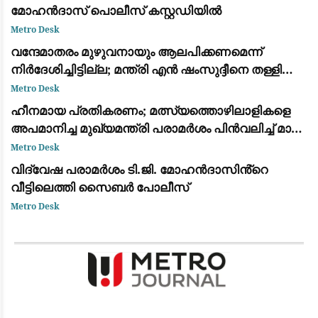
മോഹൻദാസ് പൊലീസ് കസ്റ്റഡിയിൽ
Metro Desk
വന്ദേമാതരം മുഴുവനായും ആലപിക്കണമെന്ന്
നിര്‍ദേശിച്ചിട്ടില്ല; മന്ത്രി എന്‍ ഷംസുദ്ദീനെ തള്ളി
ലോക് ഭവന്‍
Metro Desk
ഹീനമായ പ്രതികരണം; മത്സ്യത്തൊഴിലാളികളെ
അപമാനിച്ച മുഖ്യമന്ത്രി പരാമർശം പിൻവലിച്ച് മാപ്പ്
പറയണം: വി. മുരളീധരൻ
Metro Desk
വിദ്വേഷ പരാമർശം ടി.ജി. മോഹൻദാസിൻ്റെ
വീട്ടിലെത്തി സൈബർ പോലീസ്
Metro Desk