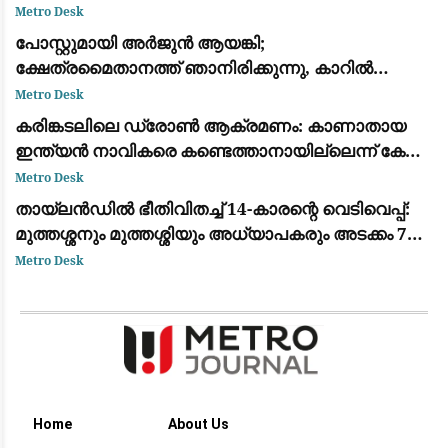
തീരത്തുണ്ടാകുമെന്ന് മന്ത്രി സി.പി. ജോൺ
Metro Desk
പോസ്റ്റുമായി അർജുൻ ആയങ്കി;
ക്ഷേത്രമൈതാനത്ത് ഞാനിരിക്കുന്നു, കാറിൽ
പാലിയേക്കര ടോൾ പ്ലാസ കടക്കുന്ന ദൃശ്യം
Metro Desk
പുറത്ത്: സഹോദരനും ഭാര്യയും കസ്റ്റഡിയിൽ
കരിങ്കടലിലെ ഡ്രോൺ ആക്രമണം: കാണാതായ
ഇന്ത്യൻ നാവികരെ കണ്ടെത്താനായില്ലെന്ന് കേന്ദ്ര
സർക്കാർ
Metro Desk
തായ്‌ലൻഡിൽ ഭീതിവിതച്ച് 14-കാരന്റെ വെടിവെപ്പ്:
മുത്തശ്ശനും മുത്തശ്ശിയും അധ്യാപകരും അടക്കം 7
പേർ കൊല്ലപ്പെട്ടു
Metro Desk
Home
About Us