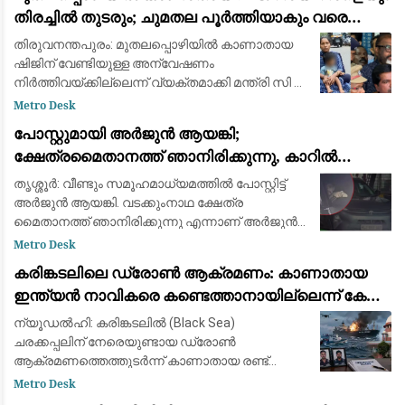
തിരച്ചിൽ തുടരും; ചുമതല പൂർത്തിയാകും വരെ
തീരത്തുണ്ടാകുമെന്ന് മന്ത്രി സി.പി. ജോൺ
തിരുവനന്തപുരം: മുതലപ്പൊഴിയില്‍ കാണാതായ
ഷിജിന് വേണ്ടിയുള്ള അന്വേഷണം
നിര്‍ത്തിവയ്ക്കില്ലെന്ന് വ്യക്തമാക്കി മന്ത്രി സി പി
ജോണ്‍. ഇത് സംബന്ധിച്ച വിവരങ്ങള്‍ കുടുംബത്തെ
Metro Desk
ബോധ്യപ്പെടുത്തിയെന്നും അന്വേഷണം തുടര
പോസ്റ്റുമായി അർജുൻ ആയങ്കി;
ക്ഷേത്രമൈതാനത്ത് ഞാനിരിക്കുന്നു, കാറിൽ
പാലിയേക്കര ടോൾ പ്ലാസ കടക്കുന്ന ദൃശ്യം
തൃശ്ശൂർ: വീണ്ടും സമൂഹമാധ്യമത്തിൽ പോസ്റ്റിട്ട്
പുറത്ത്: സഹോദരനും ഭാര്യയും കസ്റ്റഡിയിൽ
അർജുൻ ആയങ്കി. വടക്കുംനാഥ ക്ഷേത്ര
മൈതാനത്ത് ഞാനിരിക്കുന്നു എന്നാണ് അർജുൻ
ആയങ്കി സമൂഹമാധ്യമത്തിൽ പോസ്റ്റ്
Metro Desk
ഇട്ടിരിക്കുന്നത്. അതേ സമയം അർജുൻ ആയങ്കി
കരിങ്കടലിലെ ഡ്രോൺ ആക്രമണം: കാണാതായ
കാറിൽ പാല
ഇന്ത്യൻ നാവികരെ കണ്ടെത്താനായില്ലെന്ന് കേന്ദ്ര
സർക്കാർ
ന്യൂഡൽഹി: കരിങ്കടലിൽ (Black Sea)
ചരക്കപ്പലിന് നേരെയുണ്ടായ ഡ്രോൺ
ആക്രമണത്തെത്തുടർന്ന് കാണാതായ രണ്ട്
ഇന്ത്യൻ നാവികരെ കണ്ടെത്താൻ
Metro Desk
സാധിച്ചില്ലെന്ന് കേന്ദ്ര സർക്കാർ സുപ്രീം