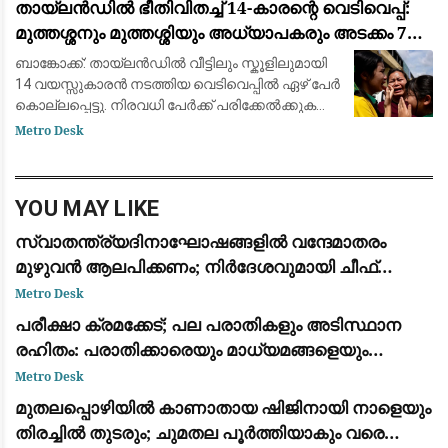
തായ്‌ലൻഡിൽ ഭീതിവിതച്ച് 14-കാരന്റെ വെടിവെപ്പ്:
കോടതിയെ അറിയിച്ചു. വിപുലമായ തിരച
മുത്തശ്ശനും മുത്തശ്ശിയും അധ്യാപകരും അടക്കം 7
പേർ കൊല്ലപ്പെട്ടു
ബാങ്കോക്ക്: തായ്‌ലൻഡിൽ വീട്ടിലും സ്കൂളിലുമായി
14 വയസ്സുകാരൻ നടത്തിയ വെടിവെപ്പിൽ ഏഴ് പേർ
കൊല്ലപ്പെട്ടു. നിരവധി പേർക്ക് പരിക്കേൽക്കുകയും
ചെയ്തു. വെള്ളിയാഴ്ച രാവിലെ ബാങ്കോക്കിന്
Metro Desk
സമീപമുള്ള നൊന്താബുരി പ്ര
YOU MAY LIKE
സ്വാതന്ത്ര്യദിനാഘോഷങ്ങളിൽ വന്ദേമാതരം
മുഴുവൻ ആലപിക്കണം; നിർദേശവുമായി ചീഫ്
സെക്രട്ടറി
Metro Desk
പരീക്ഷാ ക്രമക്കേട്; പല പരാതികളും അടിസ്ഥാന
രഹിതം: പരാതിക്കാരെയും മാധ്യമങ്ങളെയും
വിമര്‍ശിച്ച് പിഎസ്‌സി
Metro Desk
മുതലപ്പൊഴിയിൽ കാണാതായ ഷിജിനായി നാളെയും
തിരച്ചിൽ തുടരും; ചുമതല പൂർത്തിയാകും വരെ