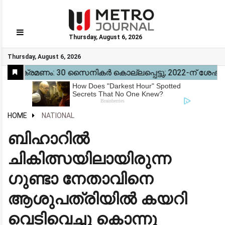
Thursday, August 6, 2026
GO
Thursday, August 6, 2026
Home
Kerala
National
Gulf
World
Sports
Movies
Health
Automobile
Travel
Education
Novel
Business
Technology
Webstory
HOME
NATIONAL
ബിഹാറിൽ
ചികിത്സയിലായിരുന്ന
ഗുണ്ടാ നേതാവിനെ
ആശുപത്രിയിൽ കയറി
വെടിവെച്ചു കൊന്നു