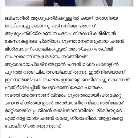
ബിഹാറിൽ ആശുപത്രിക്കുള്ളിൽ കയറി രോഗിയെ
വെടിവെച്ചു കൊന്നു. പട്‌നയിലെ പരാസ്
ആശുപത്രിയിലാണ് സംഭവം. നിരവധി ക്രിമിനൽ
കേസുകളിലെ പ്രതിയും ഗുണ്ടാനേതാവുമായ ചന്ദൻ
മിശ്രയാണ് കൊല്ലപ്പെട്ടത്. അഞ്ചംഗ അക്രമി
സംഘമാണ് ആക്രമണം നടത്തിയത്
ആരോഗ്യപ്രശ്‌നങ്ങളാൽ ചന്ദൻ മിശ്ര പരോളിൽ
പുറത്തിറങ്ങി ചികിത്സയിലായിരുന്നു. ഇതിനിടെയാണ്
ഇന്ന് അഞ്ചംഗ സംഘം ഇയാളെ വെടിവെച്ചു കൊന്നത്.
എതിർഗ്രൂപ്പിൽ പെട്ടവരാണ് കൊലപാതകം
നടത്തിയതെന്നാണ് വിവരം. ഗുരുതരമായി പരുക്കേറ്റ
ചന്ദൻ മിശ്രയെ ഉടൻ അത്യാഹിത വിഭാഗത്തിലേക്ക്
മാറ്റിയെങ്കിലും ജീവൻ രക്ഷിക്കാനായില്ല. മിശ്രയുടെ
എതിരാളിയായ ചന്ദൻ ഷേരു ഗ്യാംഗിലെ ആളുകളെ
പോലീസ് തെരയുന്നുണ്ട്.