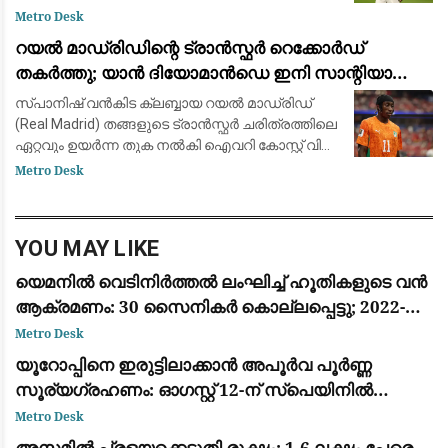
ഒപ്പുവെക്കാൻ ഒരുങ്ങുന്നു. പ്രമുഖ ട്രാൻസ്ഫർ
Metro Desk
മാധ്യമപ്രവർത്തകൻ ഫാബ്രിസിയോ
റയൽ മാഡ്രിഡിന്റെ ട്രാൻസ്ഫർ റെക്കോർഡ്
റൊമാനോയും 'ദ അത്‌ലറ്റികു'മാണ
തകർത്തു; യാൻ ദിയോമാൻഡെ ഇനി സാന്റിയാഗോ
ബെർണബ്യൂവിൽ
സ്പാനിഷ് വൻകിട ക്ലബ്ബായ റയൽ മാഡ്രിഡ്
(Real Madrid) തങ്ങളുടെ ട്രാൻസ്ഫർ ചരിത്രത്തിലെ
ഏറ്റവും ഉയർന്ന തുക നൽകി ഐവറി കോസ്റ്റ് വിങ്
ഫോർവേഡ് യാൻ ദിയോമാൻഡെയെ (Yan
Metro Desk
Diomandé) സ്വന്തമാക്കി. ജർമ്മൻ ക്ലബ്ബായ
ആർ.ബ
YOU MAY LIKE
യെമനിൽ വെടിനിർത്തൽ ലംഘിച്ച് ഹൂതികളുടെ വൻ
ആക്രമണം: 30 സൈനികർ കൊല്ലപ്പെട്ടു; 2022-ന്
ശേഷമുള്ള ഏറ്റവും വലിയ ഏറ്റുമുട്ടൽ
Metro Desk
യൂറോപ്പിനെ ഇരുട്ടിലാക്കാൻ അപൂർവ പൂർണ്ണ
സൂര്യഗ്രഹണം: ഓഗസ്റ്റ് 12-ന് സ്പെയിനിൽ
പ്രകൃതിയുടെ വിസ്മയക്കാഴ്ച
Metro Desk
അസമിൽ പ്രളയക്കെടുതി രൂക്ഷം; 1.6 ലക്ഷം പേരെ