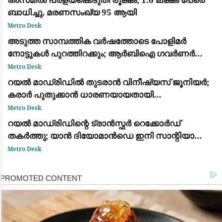
ബാധിച്ചു, മരണസംഖ്യ 95 ആയി
Metro Desk
അടുത്ത സാമ്പത്തിക വർഷത്തോടെ പോളിമർ
നോട്ടുകൾ പുറത്തിറക്കും; ആർബിഐ ഗവർണർ
സഞ്ജയ് മൽഹോത്ര
Metro Desk
റയൽ മാഡ്രിഡിൽ തുടരാൻ വിനീഷ്യസ് ജൂനിയർ;
കരാർ പുതുക്കാൻ ധാരണയായതായി
ഫാബ്രിസിയോ റൊമാനോയും ദ അത്‌ലറ്റിക്കും
Metro Desk
റയൽ മാഡ്രിഡിന്റെ ട്രാൻസ്ഫർ റെക്കോർഡ്
തകർത്തു; യാൻ ദിയോമാൻഡെ ഇനി സാന്റിയാഗോ
ബെർണബ്യൂവിൽ
Metro Desk