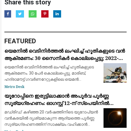
Share this story
FEATURED
യെമനിൽ വെടിനിർത്തൽ ലംഘിച്ച് ഹൂതികളുടെ വൻ
ആക്രമണം: 30 സൈനികർ കൊല്ലപ്പെട്ടു; 2022-ന്
ശേഷമുള്ള ഏറ്റവും വലിയ ഏറ്റുമുട്ടൽ
യെമനിൽ വെടിനിർത്തൽ ലംഘിച്ച് ഹൂതികളുടെ
ആക്രമണം. 30 പേർ കൊല്ലപ്പെട്ടു. മാരിബ്,
ഹദ്രാമൗട്ട് ഗവർണറേറ്റുകളിലെ യെമൻ
എമർജൻസി ഫോഴ്‌സ് ക്യാമ്പുകൾക്ക്
Metro Desk
നേരെയായിരുന്നു ആക്രമണം. 2022ന് ശേഷമുള്ള
യൂറോപ്പിനെ ഇരുട്ടിലാക്കാൻ അപൂർവ പൂർണ്ണ
വലിയ ആക്രമണമാണിത്
സൂര്യഗ്രഹണം: ഓഗസ്റ്റ് 12-ന് സ്പെയിനിൽ
പ്രകൃതിയുടെ വിസ്മയക്കാഴ്ച
മഡ്രിഡ്: കഴിഞ്ഞ 20 വർഷത്തിനിടെ യൂറോപ്യൻ
വൻകരയിൽ ദൃശ്യമാകുന്ന ആദ്യത്തെ പൂർണ്ണ
സൂര്യഗ്രഹണത്തിന് സാക്ഷ്യം വഹിക്കാൻ
ഒരുങ്ങി ശാസ്ത്രലോകവും ആകാശപ്രേമികളും.