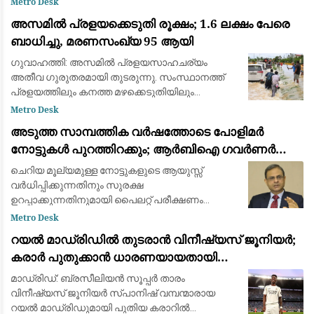
Metro Desk
ഓഗസ്റ്റ് 12-നാണ് ചന്ദ്രൻ സൂര്യനെ പൂർണ്ണമായി
അസമിൽ പ്രളയക്കെടുതി രൂക്ഷം; 1.6 ലക്ഷം പേരെ
മറയ്ക
ബാധിച്ചു, മരണസംഖ്യ 95 ആയി
ഗുവാഹത്തി: അസമിൽ പ്രളയസാഹചര്യം
അതീവ ഗുരുതരമായി തുടരുന്നു. സംസ്ഥാനത്ത്
പ്രളയത്തിലും കനത്ത മഴക്കെടുതിയിലും
മരിച്ചവരുടെ എണ്ണം 95 ആയി ഉയർന്നു. 14
Metro Desk
ജില്ലകളിലായി 1.6 ലക്ഷത്തിലധികം (1,60,000)
അടുത്ത സാമ്പത്തിക വർഷത്തോടെ പോളിമർ
ആളുകളെയാണ് വെള്
നോട്ടുകൾ പുറത്തിറക്കും; ആർബിഐ ഗവർണർ
സഞ്ജയ് മൽഹോത്ര
ചെറിയ മൂല്യമുള്ള നോട്ടുകളുടെ ആയുസ്സ്
വർധിപ്പിക്കുന്നതിനും സുരക്ഷ
ഉറപ്പാക്കുന്നതിനുമായി പൈലറ്റ് പരീക്ഷണം
പുരോഗമിക്കുന്നു.
Metro Desk
റയൽ മാഡ്രിഡിൽ തുടരാൻ വിനീഷ്യസ് ജൂനിയർ;
കരാർ പുതുക്കാൻ ധാരണയായതായി
ഫാബ്രിസിയോ റൊമാനോയും ദ അത്‌ലറ്റിക്കും
മാഡ്രിഡ്: ബ്രസീലിയൻ സൂപ്പർ താരം
വിനീഷ്യസ് ജൂനിയർ സ്പാനിഷ് വമ്പന്മാരായ
റയൽ മാഡ്രിഡുമായി പുതിയ കരാറിൽ