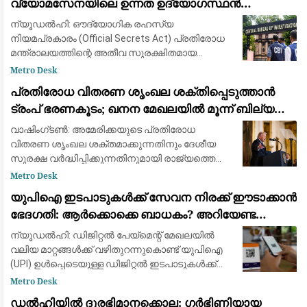
വ്യോമസേനയിലെ ഉന്നത ഉദ്യോഗസ്ഥൻ
അറസ്റ്റിൽ
ന്യൂഡൽഹി: ഔദ്യോഗിക രഹസ്യ
നിയമപ്രകാരം (Official Secrets Act) പ്രതിരോധ
മന്ത്രാലയത്തിന്റെ അതീവ സുരക്ഷിതമായ
രേഖകൾ ചോർത്തിയ സംഭവത്തിൽ ഇന്ത്യൻ
Metro Desk
വ്യോമസേനയിലെ (IAF) മുതിർന്ന ഉദ്യോഗസ്ഥൻ
പ്രതിരോധ വിതരണ ശൃംഖല ശക്തിപ്പെടുത്താൻ
അറസ്റ്റിലായി. രാജ്യസുരക
ട്രംപ് ഭരണകൂടം; ഖനന മേഖലയിൽ മൂന്ന് ബില്യൺ
ഡോളറിന്റെ വൻ നിക്ഷേപം
വാഷിംഗ്ടൺ: അമേരിക്കയുടെ പ്രതിരോധ
വിതരണ ശൃംഖല ശക്തമാക്കുന്നതിനും ദേശീയ
സുരക്ഷ വർദ്ധിപ്പിക്കുന്നതിനുമായി രാജ്യത്തെ
നിർണായക ധാതു (Critical Minerals), ബാറ്ററി
Metro Desk
പദ്ധതികളിൽ 3 ബില്യൺ ഡോളറിന്റെ (ഏകദേശം
യുപിഐ ഇടപാടുകൾക്ക് സേവന നിരക്ക് ഈടാക്കാൻ
25,000
ഭേദഗതി: ആർക്കൊക്കെ ബാധകം? അറിയേണ്ട
വിവരങ്ങൾ
ന്യൂഡൽഹി: ഡിജിറ്റൽ പേയ്‌മെന്റ് മേഖലയിൽ
വലിയ മാറ്റങ്ങൾക്ക് വഴിതുറന്നുകൊണ്ട് യുപിഐ
(UPI) ഉൾപ്പെടെയുള്ള ഡിജിറ്റൽ ഇടപാടുകൾക്ക്
സേവന നിരക്കുകൾ ഈടാക്കാൻ ബാങ്കുകൾക്കും
Metro Desk
സേവന ദാതാക്കൾക്കും അനുമതി നൽകുന്ന നിയമ
ഡൽഹിയിൽ ദുരഭിമാനക്കൊല: ഗർഭിണിയായ