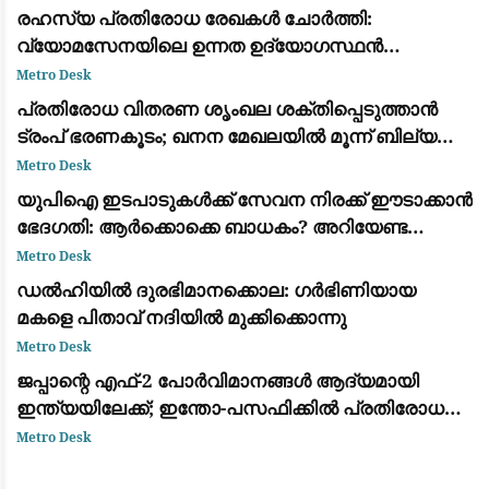
രഹസ്യ പ്രതിരോധ രേഖകൾ ചോർത്തി:
വ്യോമസേനയിലെ ഉന്നത ഉദ്യോഗസ്ഥൻ
അറസ്റ്റിൽ
Metro Desk
പ്രതിരോധ വിതരണ ശൃംഖല ശക്തിപ്പെടുത്താൻ
ട്രംപ് ഭരണകൂടം; ഖനന മേഖലയിൽ മൂന്ന് ബില്യൺ
ഡോളറിന്റെ വൻ നിക്ഷേപം
Metro Desk
യുപിഐ ഇടപാടുകൾക്ക് സേവന നിരക്ക് ഈടാക്കാൻ
ഭേദഗതി: ആർക്കൊക്കെ ബാധകം? അറിയേണ്ട
വിവരങ്ങൾ
Metro Desk
ഡൽഹിയിൽ ദുരഭിമാനക്കൊല: ഗർഭിണിയായ
മകളെ പിതാവ് നദിയിൽ മുക്കിക്കൊന്നു
Metro Desk
ജപ്പാന്റെ എഫ്-2 പോർവിമാനങ്ങൾ ആദ്യമായി
ഇന്ത്യയിലേക്ക്; ഇന്തോ-പസഫിക്കിൽ പ്രതിരോധ
സഹകരണം ശക്തമാക്കാൻ തീരുമാനം
Metro Desk