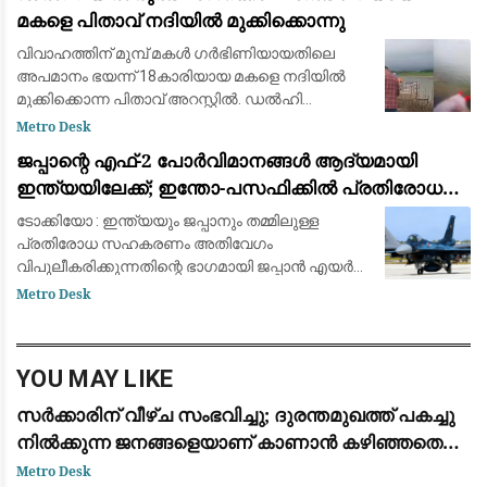
മകളെ പിതാവ് നദിയിൽ മുക്കിക്കൊന്നു
വിവാഹത്തിന് മുമ്പ് മകൾ ഗർഭിണിയായതിലെ
അപമാനം ഭയന്ന് 18കാരിയായ മകളെ നദിയിൽ
മുക്കിക്കൊന്ന പിതാവ് അറസ്റ്റിൽ. ഡൽഹി
സ്വദേശിയായ ലഖ്പത് സിങ്ങാണ് മകളെ
Metro Desk
കൊലപ്പെടുത്തിയതെന്നാണ് പൊലീസ്
ജപ്പാന്റെ എഫ്-2 പോർവിമാനങ്ങൾ ആദ്യമായി
കണ്ടെത്തൽ. സംഭവത്തിൽ പിതാവി
ഇന്ത്യയിലേക്ക്; ഇന്തോ-പസഫിക്കിൽ പ്രതിരോധ
സഹകരണം ശക്തമാക്കാൻ തീരുമാനം
ടോക്കിയോ : ഇന്ത്യയും ജപ്പാനും തമ്മിലുള്ള
പ്രതിരോധ സഹകരണം അതിവേഗം
വിപുലീകരിക്കുന്നതിന്റെ ഭാഗമായി ജപ്പാൻ എയർ
സെൽഫ് ഡിഫൻസ് ഫോഴ്സിന്റെ (JASDF) എഫ്-2 (F-
Metro Desk
2) പോർവിമാനങ്ങൾ ആദ്യമായി ഇന്ത്യയിൽ
വിന്യസിക്കാൻ പദ്
YOU MAY LIKE
സർക്കാരിന് വീഴ്ച സംഭവിച്ചു; ദുരന്തമുഖത്ത് പകച്ചു
നിൽക്കുന്ന ജനങ്ങളെയാണ് കാണാൻ കഴിഞ്ഞതെന്ന്
പിണറായി വിജയൻ
Metro Desk