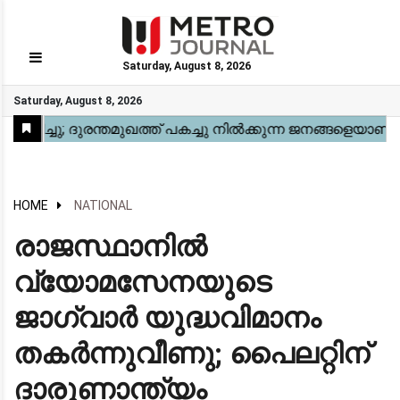
Saturday, August 8, 2026
GO
Saturday, August 8, 2026
Home
Kerala
National
Gulf
World
Sports
Movies
Health
Automobile
Travel
Education
Novel
Business
Technology
Webstory
HOME
NATIONAL
രാജസ്ഥാനിൽ
വ്യോമസേനയുടെ
ജാഗ്വാർ യുദ്ധവിമാനം
തകർന്നുവീണു; പൈലറ്റിന്
ദാരുണാന്ത്യം